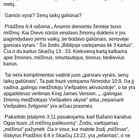
metų.
Garsūs vyrai? Senų laikų galiūnai?
Pradžios 6:4 rašoma „ Anomis dienomis žemėje buvo
milžinų. Kai Dievo sūnūs vesdavo žmonių dukteris ir jos
pagimdydavo jiems vaikų, jie būdavo galiūnais, senovėje
garsiais vyrais." Šis žodis „Biblijoje vartojamas tik 3 kartus“.
Čia ir du kartus Skaičių 13 : 33. Kiekvieną kartą kalbama
apie žmones, milžinus, smurtautojus, tironus, bedievius
karius.
Tai nėra komplimentas vadinti juos „garsiais vyrais, senų
laikų galiūnais“. Ta pati frazė vartojama Nimrodui 10:9, čia jį
vadina „galingu medžiotoju Viešpaties akivaizdoje“, o tai yra
apgailėtinas vertimas King James Version. „...galingas
žmonių medžiotojas Viešpaties akyse“ arba „nepaisant
Viešpaties žvilgsnio“ yra arčiau prasmės.
Pakartoto Įstatymo 3:11 pasakojama, kad Bašano karalius
Ogas buvo „iš milžinų palikuonių“. Žodis, vartojamas
„milžinui“ pažymėti
čia ir visur, kur matote žodį „milžinas“,
išskyrus Pradžios 6:4 ir Skaičių 13:22, yra „refaimas“, o ne