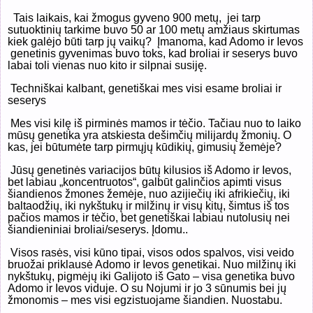
T
ais laikais, kai žmogus gyveno 900 metų,
jei tarp
sutuoktinių tarkime buvo 50 ar 100 metų amžiaus skirtumas
kiek galėjo būti tarp jų vaikų?
Įmanoma, kad Adomo ir Ievos
genetinis gyvenimas buvo toks, kad broliai ir seserys buvo
labai toli vienas nuo kito ir silpnai susiję.
Techniškai kalbant, genetiškai mes visi esame broliai ir
seserys
Mes visi kilę iš pirminės mamos ir tėčio. Tačiau nuo to laiko
mūsų genetika yra atskiesta dešimčių milijardų žmonių. O
kas, jei būtumėte tarp pirmųjų kūdikių, gimusių žemėje?
Jūsų genetinės variacijos būtų kilusios iš Adomo ir Ievos,
bet labiau „koncentruotos“, galbūt galinčios apimti visus
šiandienos žmones žemėje, nuo azijiečių iki afrikiečių, iki
baltaodžių, iki nykštukų ir milžinų ir visų kitų, šimtus iš tos
pačios mamos ir tėčio, bet genetiškai labiau nutolusių nei
šiandieniniai broliai/seserys. Įdomu..
Visos rasės, visi kūno tipai, visos odos spalvos, visi veido
bruožai priklausė Adomo ir Ievos genetikai. Nuo milžinų iki
nykštukų, pigmėjų iki Galijoto iš Gato – visa genetika buvo
Adomo ir Ievos viduje. O su Nojumi ir jo 3 sūnumis bei jų
žmonomis – mes visi egzistuojame šiandien. Nuostabu.