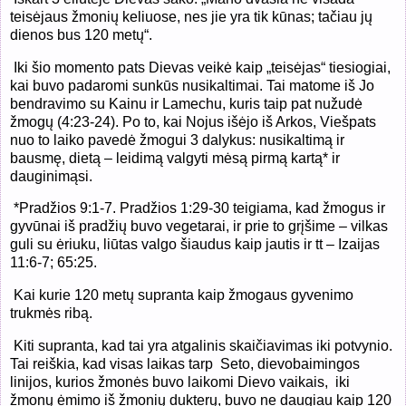
teisėjaus žmonių keliuose, nes jie yra tik kūnas; tačiau jų
dienos bus 120 metų“.
Iki šio momento pats Dievas veikė kaip „teisėjas“ tiesiogiai,
kai buvo padaromi sunkūs nusikaltimai. Tai matome iš Jo
bendravimo su Kainu ir Lamechu, kuris taip pat nužudė
žmogų (4:23-24). Po to, kai Nojus išėjo iš Arkos, Viešpats
nuo to laiko pavedė žmogui 3 dalykus: nusikaltimą ir
bausmę, dietą – leidimą valgyti mėsą pirmą kartą* ir
dauginimąsi.
*Pradžios 9:1-7. Pradžios 1:29-30 teigiama, kad žmogus ir
gyvūnai iš pradžių buvo vegetarai, ir prie to grįšime – vilkas
guli su ėriuku, liūtas valgo šiaudus kaip jautis ir tt – Izaijas
11:6-7; 65:25.
Kai kurie 120 metų supranta kaip žmogaus gyvenimo
trukmės ribą.
Kiti supranta, kad tai yra atgalinis skaičiavimas iki potvynio.
Tai reiškia, kad visas laikas tarp
Seto, dievobaimingos
linijos, kurios žmonės buvo laikomi Dievo vaikais,
iki
žmonų ėmimo iš žmonių dukterų, buvo ne daugiau kaip 120