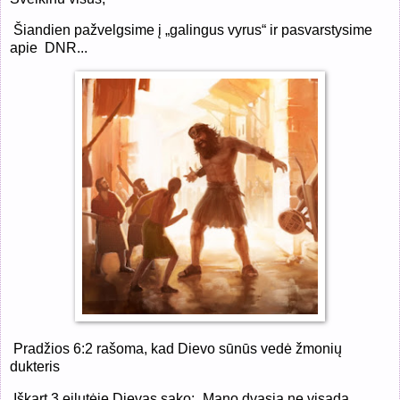
Šiandien pažvelgsime į „galingus vyrus“ ir pasvarstysime
apie
DNR...
P
radžios 6:2 rašoma, kad Dievo sūnūs vedė žmonių
dukteris
Iškart 3 eilutėje Dievas sako: „Mano dvasia ne visada