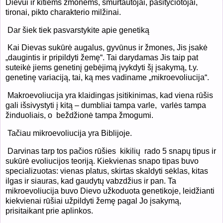
Dievui ir kitiems žmonėms, smurtautojai, pasityčiotojai,
tironai, pikto charakterio milžinai.
Dar šiek tiek pasvarstykite apie genetiką
Kai Dievas sukūrė augalus, gyvūnus ir žmones, Jis įsakė
„daugintis ir pripildyti žemę“. Tai darydamas Jis taip pat
suteikė jiems genetinį gebėjimą įvykdyti šį įsakymą, t.y.
genetinę variaciją, tai, ką mes vadiname „mikroevoliucija“.
Makroevoliucija yra klaidingas įsitikinimas, kad viena rūšis
gali išsivystyti į kitą – dumbliai tampa varle,
varlės tampa
žinduoliais, o
beždžionė tampa žmogumi.
Tačiau mikroevoliucija yra Biblijoje.
Darvinas tarp tos pačios rūšies
kikilių
rado 5 snapų tipus ir
sukūrė evoliucijos teoriją. Kiekvienas snapo tipas buvo
specializuotas: vienas platus, skirtas skaldyti sėklas, kitas
ilgas ir siauras, kad gaudytų vabzdžius ir pan. Ta
mikroevoliucija buvo Dievo užkoduota genetikoje, leidžianti
kiekvienai rūšiai užpildyti žemę pagal Jo įsakymą,
prisitaikant prie aplinkos.