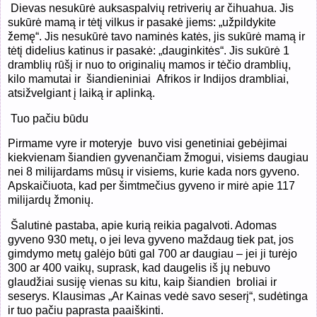
Dievas nesukūrė auksaspalvių retriverių ar čihuahua. Jis
sukūrė mamą ir tėtį vilkus ir pasakė jiems: „užpildykite
žemę“. Jis nesukūrė tavo naminės katės, jis sukūrė mamą ir
tėtį didelius katinus ir pasakė: „dauginkitės“. Jis sukūrė 1
dramblių rūšį ir nuo to originalių mamos ir tėčio dramblių,
kilo mamutai ir
šiandieniniai
Afrikos ir Indijos drambliai,
atsižvelgiant į laiką ir aplinką.
Tuo pačiu būdu
Pirmame vyre ir moteryje
buvo visi genetiniai gebėjimai
kiekvienam šiandien gyvenančiam žmogui, visiems daugiau
nei 8 milijardams mūsų ir visiems, kurie kada nors gyveno.
Apskaičiuota, kad per šimtmečius gyveno ir mirė apie 117
milijardų žmonių.
Šalutinė pastaba, apie kurią reikia pagalvoti. Adomas
gyveno 930 metų, o jei Ieva gyveno maždaug tiek pat, jos
gimdymo metų galėjo būti gal 700 ar daugiau – jei ji turėjo
300 ar 400 vaikų, suprask, kad daugelis iš jų nebuvo
glaudžiai susiję vienas su kitu, kaip šiandien
broliai ir
seserys. Klausimas „Ar Kainas vedė savo seserį“, sudėtinga
ir tuo pačiu paprasta paaiškinti.