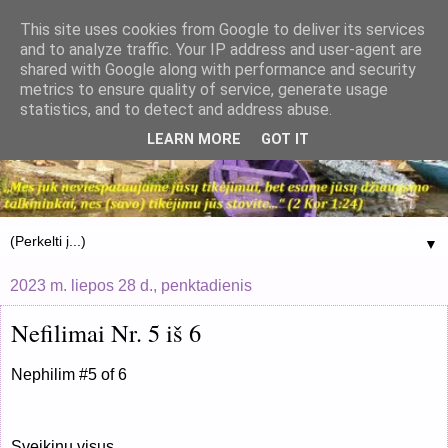
This site uses cookies from Google to deliver its services
and to analyze traffic. Your IP address and user-agent are
shared with Google along with performance and security
metrics to ensure quality of service, generate usage
statistics, and to detect and address abuse.
LEARN MORE
GOT IT
▼
2023 m. liepos 28 d., penktadienis
Nefilimai Nr. 5 iš 6
Nephilim #5 of 6
Sveikinu visus,