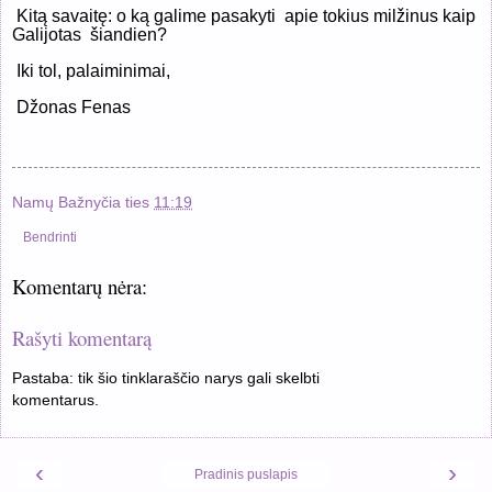
Kitą savaitę: o ką galime pasakyti
apie tokius milžinus kaip
Galijotas
šiandien?
Iki tol, palaiminimai,
Džonas Fenas
Namų Bažnyčia
ties
11:19
Bendrinti
Komentarų nėra:
Rašyti komentarą
Pastaba: tik šio tinklaraščio narys gali skelbti
komentarus.
‹
›
Pradinis puslapis