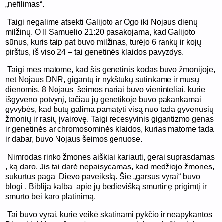
„nefilimas“.
Taigi negalime atsekti Galijoto ar Ogo iki Nojaus dienų
milžinų. O II Samuelio 21:20 pasakojama, kad Galijoto
sūnus, kuris taip pat buvo milžinas, turėjo 6 rankų ir kojų
pirštus, iš viso 24 – tai genetinės klaidos pavyzdys.
T
aigi mes matome, kad šis genetinis kodas buvo žmonijoje,
net Nojaus DNR, gigantų ir nykštukų sutinkame ir mūsų
dienomis. 8 Nojaus
šeimos nariai buvo vieninteliai, kurie
išgyveno potvynį, tačiau jų genetikoje buvo pakankamai
gyvybės, kad būtų galima pamatyti visą nuo tada gyvenusių
žmonių ir rasių įvairovę. Taigi recesyvinis gigantizmo genas
ir genetinės ar chromosominės klaidos, kurias matome tada
ir dabar, buvo Nojaus šeimos genuose.
Nimrodas rinko žmones aiškiai kariauti, gerai suprasdamas
, ką daro. Jis tai darė nepaisydamas, kad medžiojo žmones,
sukurtus pagal Dievo paveikslą. Šie „garsūs vyrai“ buvo
blogi . Biblija kalba
apie jų bedievišką smurtinę prigimtį ir
smurto bei karo platinimą.
Tai buvo vyrai, kurie veikė skatinami pykčio ir neapykantos