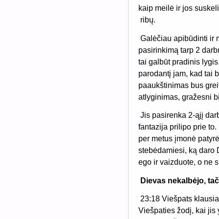
kaip meilė ir jos suske
ribų.
Galėčiau apibūdinti ir
pasirinkimą tarp 2 darb
tai galbūt pradinis lygi
parodantį jam, kad tai bū
paaukštinimas bus grei
atlyginimas, gražesni b
Jis pasirenka 2-ąjį dar
fantazija prilipo prie t
per metus įmonė patyrė 
stebėdamiesi, ką daro D
ego ir vaizduote, o ne s
Dievas nekalbėjo, tač
23:18 Viešpats klausia
Viešpaties žodį, kai jis