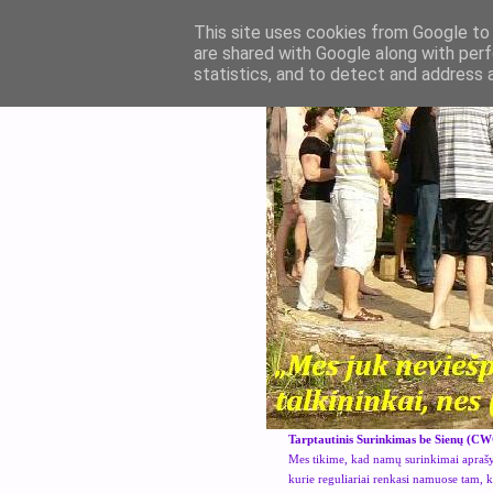
This site uses cookies from Google to d
are shared with Google along with perf
statistics, and to detect and address 
Tarptautinis Surinkimas be Sienų (CW
Mes tikime, kad namų surinkimai aprašyt
kurie reguliariai renkasi namuose tam, 