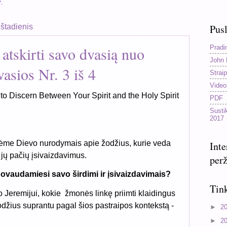
“.
eštadienis
Pusl
Pradi
 atskirti savo dvasią nuo
John 
asios Nr. 3 iš 4
Straip
Video
o Discern Between Your Spirit and the Holy Spirit
PDF
Susti
2017
gėme Dievo nurodymais apie žodžius, kurie veda
Inte
jų pačių įsivaizdavimus.
perž
vaudamiesi savo širdimi ir įsivaizdavimais?
Tink
 Jeremijui, kokie žmonės linkę priimti klaidingus
džius suprantu pagal šios pastraipos kontekstą -
►
2
►
2