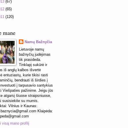
013
(67)
012
(65)
011
(120)
e mane
Namų Bažnyčia
Lietuvoje namų
bažnyčių judėjimas
tik prasideda.
Tinklapį sukūrė ir
us iš anglų kalbos išvertė
ė entuziastų, kurie tikisi rasti
minčių, bendrauti iš širdies į
 investuoti į tarpusavio santykius
ti Viešpaties pažinime. Jeigu jūs
te atgarsį šiuose straipsniuose,
ai susisiekite su mumis.
ktai: Vilnius ir Kaunas:
baznycia@gmail.com Klaipėda:
ipeda@gmail.com
 visą mano profilį