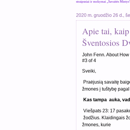
straipsniai ir mokymai „Savaitės Mintys
2020 m. gruodžio 26 d., š
Apie tai, kaip
Šventosios Dv
John Fenn. About How t
#3 of 4
Sveiki,
Praėjusią savaitę bai
žmones į tuštybę pagal 
Kas tampa auka, vado
Viešpats 23: 17 pasako
žodžius. Klaidingais žo
žmones, kurie