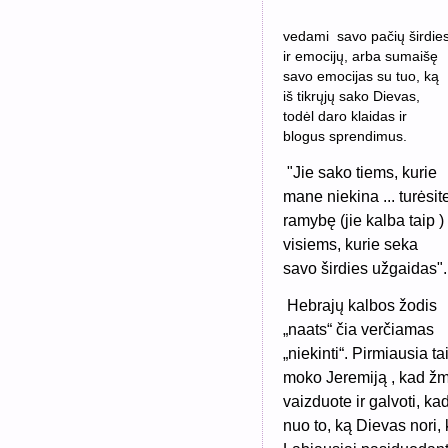
vedami savo pačių širdie
ir emocijų, arba sumaišę
savo emocijas su tuo, ką
iš tikrųjų sako Dievas,
todėl daro klaidas ir
blogus sprendimus.
"Jie sako tiems, kurie
mane niekina ... turėsit
ramybę (jie kalba taip )
visiems, kurie seka
savo širdies užgaidas".
Hebrajų kalbos žodis
„naats“ čia verčiamas
„niekinti“. Pirmiausia ta
moko Jeremiją , kad žmo
vaizduote ir galvoti, ka
nuo to, ką Dievas nori,