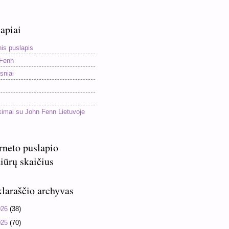
apiai
nis puslapis
Fenn
sniai
kimai su John Fenn Lietuvoje
rneto puslapio
iūrų skaičius
laraščio archyvas
026
(38)
025
(70)