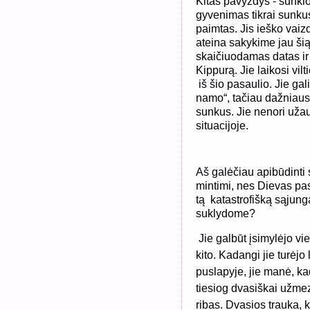
Kitas pavyzdys - sunkio
gyvenimas tikrai sunkus
paimtas. Jis ieško vaiz
ateina sakykime jau ši
skaičiuodamas datas ir 
Kippurą. Jie laikosi vilt
iš šio pasaulio. Jie gali
namo“, tačiau dažniausi
sunkus. Jie nenori užaug
situacijoje.
Aš galėčiau apibūdinti s
mintimi, nes Dievas pasa
tą katastrofišką sąjungą
suklydome?
Jie galbūt įsimylėjo vi
kito. Kadangi jie turėj
puslapyje, jie manė, kad
tiesiog dvasiškai užme
ribas. Dvasios trauka, 