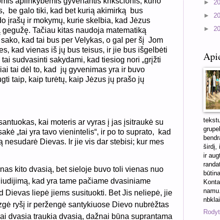
mis aplinkybėmis gyvenantis krikščionis, kurio
►
2
, be galo tiki, kad bet kurią akimirką bus
►
2
do įrašų ir mokymų, kurie skelbia, kad Jėzus
►
2
ą gegužę. Tačiau kitas naudoja matematiką
sako, kad tai bus per Velykas, o gal per šį Jom
ies, kad vienas iš jų bus teisus, ir jie bus išgelbėti
Api
 tai sudvasinti sakydami, kad tiesiog nori „grįžti
ai tai dėl to, kad jų gyvenimas yra ir buvo
ti taip, kaip turėtų, kaip Jėzus jų prašo jų
tekst
antuokas, kai moteris ar vyras į jas įsitraukė su
grupel
kė „tai yra tavo vienintelis“, ir po to suprato, kad
bendra
 nesudarė Dievas. Ir jie vis dar stebisi; kur mes
širdį,
ir aug
randa
enas kito dvasią, bet sieloje buvo toli vienas nuo
būtin
o liudijimą, kad yra tame pačiame dvasiniame
Konta
namu.
 Dievas liepė jiems susituokti. Bet Jis neliepė, jie
nbkla
zgė ryšį ir peržengė santykiuose Dievo nubrėžtas
Rodyti
kai dvasia traukia dvasią, dažnai būna suprantama