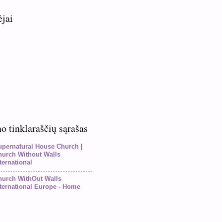
ėjai
 tinklaraščių sąrašas
upernatural House Church |
hurch Without Walls
ternational
hurch WithOut Walls
ternational Europe - Home