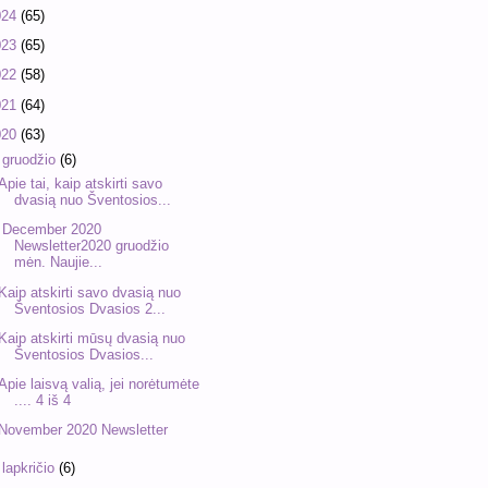
024
(65)
023
(65)
022
(58)
021
(64)
020
(63)
▼
gruodžio
(6)
Apie tai, kaip atskirti savo
dvasią nuo Šventosios...
December 2020
Newsletter2020 gruodžio
mėn. Naujie...
Kaip atskirti savo dvasią nuo
Šventosios Dvasios 2...
Kaip atskirti mūsų dvasią nuo
Šventosios Dvasios...
Apie laisvą valią, jei norėtumėte
.... 4 iš 4
November 2020 Newsletter
►
lapkričio
(6)