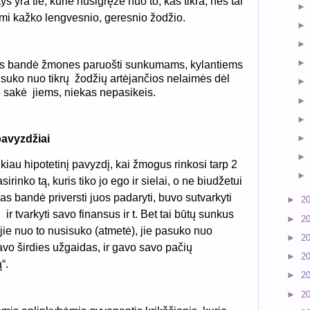
 yra tie, kurie nusigręžė nuo to, kas tikra, nes tai
mi kažko lengvesnio, geresnio žodžio.
s bandė žmones paruošti sunkumams, kylantiems
usisuko nuo tikrų žodžių artėjančios nelaimės dėl
e sakė jiems, niekas nepasikeis.
pavyzdžiai
kiau hipotetinį pavyzdį, kai žmogus rinkosi tarp 2
irinko tą, kuris tiko jo ego ir sielai, o ne biudžetui
evas bandė priversti juos padaryti, buvo sutvarkyti
►
2
ir tvarkyti savo finansus ir t. Bet tai būtų sunkus
►
2
 jie nuo to nusisuko (atmetė), jie pasuko nuo
►
2
avo širdies užgaidas, ir gavo savo pačių
►
2
“.
►
2
►
2