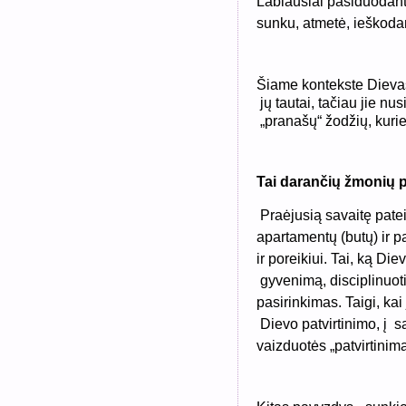
Labiausiai pasiduodantys
sunku, atmetė, ieškoda
Šiame kontekste Dieva
jų tautai, tačiau jie n
„pranašų“ žodžių, kuri
Tai darančių žmonių 
Praėjusią savaitę patei
apartamentų (butų) ir pas
ir poreikiui. Tai, ką Di
gyvenimą, disciplinuoti 
pasirinkimas. Taigi, kai
Dievo patvirtinimo, į s
vaizduotės „patvirtinimą