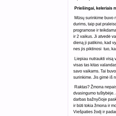
Priešingai, keleriais
Mūsų surinkime buvo mo
durims, taip pat prale
programose ir teikdama 
ir 2 vaikus. Ji atvedė 
dieną ji patikino, kad 
nes jis piktinosi tuo, k
Liepiau nutraukti visą 
visas tas kitas valandas
savo vaikams. Tai buvo 
surinkime. Jis gimė iš 
Raktas? Žmona nepaisė
dvasingumo tuštybėje. J
darbas bažnyčioje paska
ir būti tokia žmona ir m
Viešpaties žodį ir pada