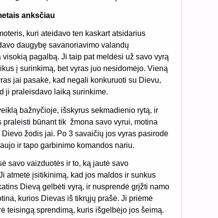
 metais anksčiau
teris, kuri ateidavo ten kaskart atsidarius
isdavo daugybę savanoriavimo valandų
visokią pagalbą. Ji taip pat meldėsi už savo vyrą
vaikus į surinkimą, bet vyras juo nesidomėjo. Vieną
vyras jai pasakė, kad negali konkuruoti su Dievu,
ad ji praleisdavo laiką surinkime.
veiklą bažnyčioje, išskyrus sekmadienio rytą, ir
 praleisti būnant tik
žmona savo vyrui, motina
Dievo žodis jai. Po 3 savaičių jos vyras pasirodė
naujo ir tapo garbinimo komandos nariu.
 savo vaizduotės ir to, ką jautė savo
i atmetė įsitikinimą, kad jos maldos ir sunkus
tins Dievą gelbėti vyrą, ir nusprendė grįžti namo
otina, kurios Dievas iš tikrųjų prašė. Ji priėmė
rė teisingą sprendimą, kuris išgelbėjo jos šeimą.