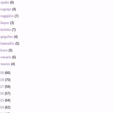
►
spalio
(6)
►
rugsėjo
(4)
►
rugpjūčio
(7)
►
liepos
(3)
►
birželio
(7)
►
gegužės
(4)
►
balandžio
(5)
►
kovo
(5)
►
vasario
(6)
►
sausio
(4)
019
(66)
018
(70)
017
(59)
016
(57)
015
(64)
014
(62)