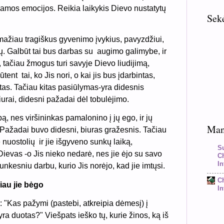
liamos emocijos. Reikia laikykis Dievo nustatytų
Sek
 mažiau tragiškus gyvenimo įvykius, pavyzdžiui,
ų. Galbūt tai bus darbas su augimo galimybe, ir
s, tačiau žmogus turi savyje Dievo liudijimą,
tent tai, ko Jis nori, o kai jis bus įdarbintas,
tas. Tačiau kitas pasiūlymas-yra didesnis
iurai, didesni pažadai dėl tobulėjimo.
bą, nes viršininkas pamalonino į jų ego, ir jų
Mano
o. Pažadai buvo didesni, biuras gražesnis. Tačiau
nuostolių ir jie išgyveno sunkų laiką,
S
ievas -o Jis nieko nedarė, nes jie ėjo su savo
C
In
unkesniu darbu, kurio Jis norėjo, kad jie imtųsi.
C
iau jie bėgo
In
: "Kas pažymi (pastebi, atkreipia dėmesį) į
 yra duotas?" Viešpats ieško tų, kurie žinos, ką iš