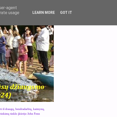
user-agent
erate usage
LEARN MORE
GOT IT
yti iš draugų, bendradarbių, kaimynų,
urinkimų tinklo įkūrėjo John Fenn