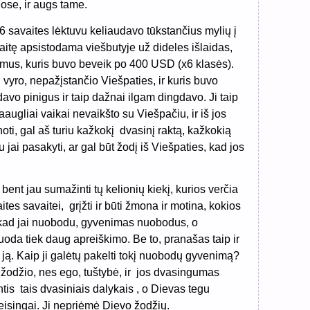
uose, ir augs tame.
6 savaites lėktuvu keliaudavo tūkstančius mylių į
aitę apsistodama viešbutyje už dideles išlaidas,
mus, kuris buvo beveik po 400 USD (x6 klasės).
 vyro, nepažįstančio Viešpaties, ir kuris buvo
davo pinigus ir taip dažnai ilgam dingdavo. Ji taip
augliai vaikai nevaikšto su Viešpačiu, ir iš jos
inoti, gal aš turiu kažkokį dvasinį raktą, kažkokią
u jai pasakyti, ar gal būt žodį iš Viešpaties, kad jos
 bent jau sumažinti tų kelionių kiekį, kurios verčia
ites savaitei, grįžti ir būti žmona ir motina, kokios
, kad jai nuobodu, gyvenimas nuobodus, o
oda tiek daug apreiškimo. Be to, pranašas taip ir
ją. Kaip ji galėtų pakelti tokį nuobodų gyvenimą?
 žodžio, nes ego, tuštybė, ir jos dvasingumas
intis tais dvasiniais dalykais , o Dievas tegu
eisingai. Ji nepriėmė Dievo žodžių.