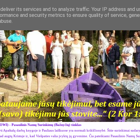
eliver its services and to analyze traffic. Your IP address and 
ormance and security metrics to ensure quality of service, gen
abuse.
OWI) - Pasaulinis Namų Surinkimų (Bažnyčių) tinklas
i Apaštalų darbų knygoje ir Pauliaus laiškuose yra normali krikščionybė. Šitie surinkimai sudar
kad augtų Kristuje ir, kad Viešpaties valia įvyktų jų gyvenime. Čia pateikiami Pasaulinio Namų S