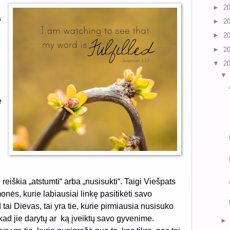
►
2
s
►
2
►
2
►
2
▼
2
e
i reiškia „atstumti“ arba „nusisukti“. Taigi Viešpats
nės, kurie labiausiai linkę pasitikėti savo
d tai Dievas, tai yra tie, kurie pirmiausia nusisuko
 kad jie darytų ar ką įveiktų savo gyvenime.