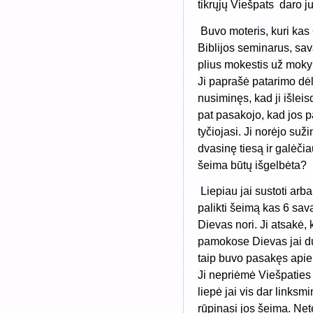
tikrųjų Viešpats daro j
Buvo moteris, kuri kas 
Biblijos seminarus, sav
plius mokestis už moky
Ji paprašė patarimo dėl
nusiminęs, kad ji išleis
pat pasakojo, kad jos pa
tyčiojasi. Ji norėjo suž
dvasinę tiesą ir galėčia
šeima būtų išgelbėta?
Liepiau jai sustoti arba
palikti šeimą kas 6 sava
Dievas nori. Ji atsakė
pamokose Dievas jai du
taip buvo pasakęs apie 
Ji nepriėmė Viešpaties
liepė jai vis dar linksm
rūpinasi jos šeima. Net