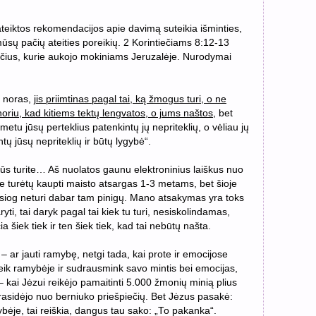
iktos rekomendacijos apie davimą suteikia išminties,
ūsų pačių ateities poreikių. 2 Korintiečiams 8:12-13
iečius, kurie aukojo mokiniams Jeruzalėje. Nurodymai
s noras,
jis priimtinas pagal tai, ką žmogus turi, o ne
enoriu, kad kitiems tektų lengvatos, o jums naštos
,
bet
etu jūsų perteklius patenkintų jų nepriteklių, o vėliau jų
ntų jūsų nepriteklių ir būtų lygybė
“.
ą jūs turite… Aš nuolatos gaunu elektroninius laiškus nuo
jie turėtų kaupti maisto atsargas 1-3 metams, bet šioje
iesiog neturi dabar tam pinigų. Mano atsakymas yra toks
daryti, tai daryk pagal tai kiek tu turi, nesiskolindamas,
šiek tiek ir ten šiek tiek, kad tai nebūtų našta.
ą – ar jauti ramybę, netgi tada, kai prote ir emocijose
eik ramybėje ir sudrausmink savo mintis bei emocijas,
 – kai Jėzui reikėjo pamaitinti 5.000 žmonių minią plius
prasidėjo nuo berniuko priešpiečių. Bet Jėzus pasakė:
bėje, tai reiškia, dangus tau sako: „To pakanka“.