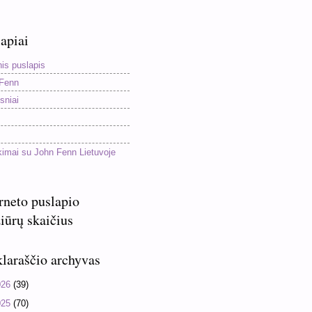
apiai
nis puslapis
Fenn
sniai
kimai su John Fenn Lietuvoje
rneto puslapio
iūrų skaičius
laraščio archyvas
026
(39)
025
(70)