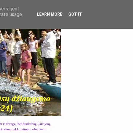
user-agent
erate usage
LEARN MORE
GOT IT
yti iš draugų, bendradarbių, kaimynų,
urinkimų tinklo įkūrėjo John Fenn