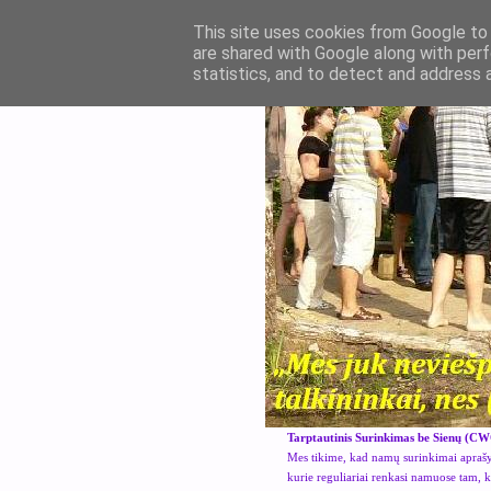
This site uses cookies from Google to d
are shared with Google along with perf
statistics, and to detect and address 
Tarptautinis Surinkimas be Sienų (CW
Mes tikime, kad namų surinkimai aprašyt
kurie reguliariai renkasi namuose tam, 