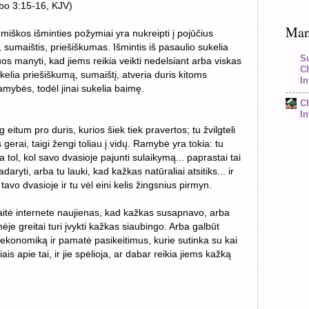
ūbo 3:15-16, KJV)
Mano
miškos išminties požymiai yra nukreipti į pojūčius
 sumaištis, priešiškumas. Išmintis iš pasaulio sukelia
S
uos manyti, kad jiems reikia veikti nedelsiant arba viskas
C
ukelia priešiškumą, sumaištį, atveria duris kitoms
In
mybės, todėl jinai sukelia baimę.
C
In
 eitum pro duris, kurios šiek tiek pravertos; tu žvilgteli
gerai, taigi žengi toliau į vidų. Ramybė yra tokia: tu
ja tol, kol savo dvasioje pajunti sulaikymą... paprastai tai
daryti, arba tu lauki, kad kažkas natūraliai atsitiks... ir
avo dvasioje ir tu vėl eini kelis žingsnius pirmyn.
kaitė internete naujienas, kad kažkas susapnavo, arba
e greitai turi įvykti kažkas siaubingo. Arba galbūt
 ekonomiką ir pamatė pasikeitimus, kurie sutinka su kai
is apie tai, ir jie spėlioja, ar dabar reikia jiems kažką