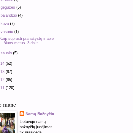
►
gegužės
(5)
►
balandžio
(4)
►
kovo
(7)
▼
vasario
(1)
Kaip suprasti pranašystę ir apie
šiuos metus. 3 dalis
►
sausio
(5)
014
(62)
013
(67)
012
(65)
011
(120)
e mane
Namų Bažnyčia
Lietuvoje namų
bažnyčių judėjimas
tik prasideda.