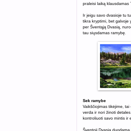
praleisi laiką klausdamas T
Ir jeigu savo dvasioje tu 
tikra kryptimi, bet galvo
per Šventąją Dvasią, nuroda
tau siųsdamas ramybę.
Sek ramybe
Vaikščiojimas tikėjime, ta
verda ir nori žinoti detale
kontroliuoti savo mintis ir 
Šventoji Dvasia duodama r