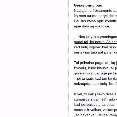
Geras principas
Naujajame Testamente pate
ką mes turime daryti dėl m
Paulius kalba apie korint
apie davimą yra tokie:
„...
Nes jei yra sąmoninga
pagal tai, ko neturi. Aš n
kad būtų lygybė: kad šiuo m
perteklius taip pat patenki
Tai priimtina pagal tai, k
žmonių, kurie klausia, ar 
gyvenimo situacijoje jie t
– jei tu jauti, kad turi tai 
nekaupdamas skolų, bet čia 
Ir vėl, žiūrėk į savo dvasi
sumaištis ir baimė? Tada 
kad jos paklustų tai tiesai
moteris ir vaikus, viskas 
„To pakanka“. Jei esi ramy