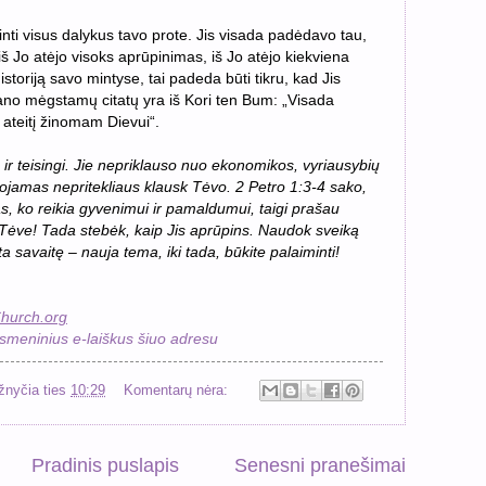
inti visus dalykus tavo prote. Jis visada padėdavo tau,
iš Jo atėjo visoks aprūpinimas, iš Jo atėjo kiekviena
istoriją savo mintyse, tai padeda būti tikru, kad Jis
mano mėgstamų citatų yra iš Kori ten Bum: „Visada
 ateitį žinomam Dievui“.
s ir teisingi. Jie nepriklauso nuo ekonomikos, vyriausybių
tuojamas nepritekliaus klausk Tėvo. 2 Petro 1:3-4 sako,
s, ko reikia gyvenimui ir pamaldumui, taigi prašau
Tėve! Tada stebėk, kaip Jis aprūpins. Naudok sveiką
ta savaitę – nauja tema, iki tada, būkite palaiminti!
hurch.org
smeninius e-laiškus šiuo adresu
žnyčia
ties
10:29
Komentarų nėra:
Pradinis puslapis
Senesni pranešimai