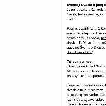
Šventoji Dvasia ir jūsų 
Jėzus pasakė: „Kai ateis ti
Savęs, bet kalbės tai, ką 
16:13)
Paulius patvirtina tai 1 K
ausis negirdėjo, tai Dievas
šituos dalykus Dvasia,
nes
dalykus iš Dievo, kurių ne
gavome Šventąją Dvasią, k
duoti Dievo Tėvo
“.
Tai svarbu, nes...
Jėzus pasakė, kad Šventoji
Mersedeso, bet Tėvas tau
pasakyti, kad tau paruošta
Jeigu pamokslininkas kažką 
dvasioje tu jauti sielvartą
sako tiesą, nesvarbu, kas 
jauti sielvartą savo viduje
Tiesos Dvasia leis tau supra