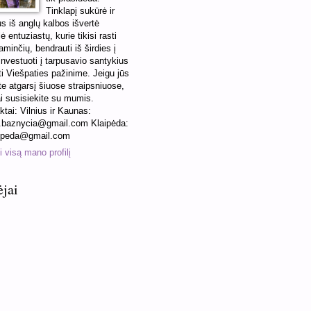
Tinklapį sukūrė ir
us iš anglų kalbos išvertė
ė entuziastų, kurie tikisi rasti
minčių, bendrauti iš širdies į
 investuoti į tarpusavio santykius
ti Viešpaties pažinime. Jeigu jūs
te atgarsį šiuose straipsniuose,
ai susisiekite su mumis.
ktai: Vilnius ir Kaunas:
baznycia@gmail.com Klaipėda:
ipeda@gmail.com
 visą mano profilį
ėjai