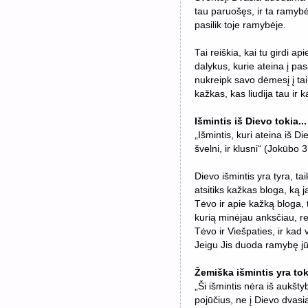
tau paruošęs, ir ta ramyb
pasilik toje ramybėje.
Tai reiškia, kai tu girdi a
dalykus, kurie ateina į pasa
nukreipk savo dėmesį į tai,
kažkas, kas liudija tau ir ką
Išmintis iš Dievo tokia...
„Išmintis, kuri ateina iš Die
švelni, ir klusni“ (Jokūbo 
Dievo išmintis yra tyra, tai
atsitiks kažkas bloga, ką j
Tėvo ir apie kažką bloga,
kurią minėjau anksčiau, re
Tėvo ir Viešpaties, ir kad
Jeigu Jis duoda ramybę jūs
Žemiška išmintis yra toki
„Ši išmintis nėra iš aukšt
pojūčius, ne į Dievo dvasi