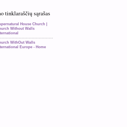
 tinklaraščių sąrašas
upernatural House Church |
hurch Without Walls
ternational
hurch WithOut Walls
ternational Europe - Home