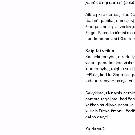
įvairūs blogi darbai“ (Jok
Atkreipkite dėmesį, kad že
(baimė, panika, emocijos),
žmogui paniką. Ji verčia j
žlugs. Pasaulio išmintis s
nuodėmėms. Jai trūksta ra
Kaip tai veikia...
Kai seki ramybe, atrodo lyg
vidun, pamatai, kad viskas 
jauti ramybę, taigi tu seki 
reiškia, kad kažką reikia pa
tada ta ramybė pakyla vėl t
Sakykime, tikintysis pers
pamatė regėjime, kad žemėj
kažkas studijavo pasaulio
kuriais Dievo žmonių žodžia
dėl to daryti.
Ką daryti?!