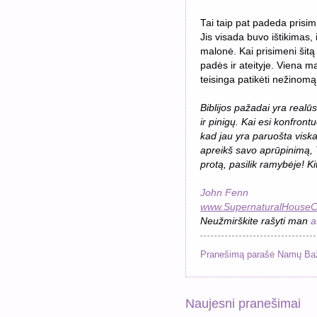
Tai taip pat padeda prisim
Jis visada buvo ištikimas, 
malonė. Kai prisimeni šitą 
padės ir ateityje. Viena 
teisinga patikėti nežinomą
Biblijos pažadai yra realū
ir pinigų. Kai esi konfron
kad jau yra paruošta viska
apreikš savo aprūpinimą, 
protą, pasilik ramybėje! Ki
John Fenn
www.SupernaturalHouseC
Neužmirškite rašyti man
a
Pranešimą parašė
Namų Ba
Naujesni pranešimai