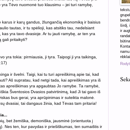
ė yra Tėvo nuomonė tuo klausimu – jei turi ramybę,
tekst
grupel
bendra
pie karus ir karų gandus, žlungančią ekonomiką ir baisius
širdį,
ulio tautas, ir tu spėlioji, kas atsitiks tau, nedelsiant
ir aug
 kas yra tavo dvasioje. Ar tu jauti ramybę, ar ten yra
randa
 gali pritaikyti?
būtin
Konta
namu.
nbkla
vo yra tokia: pirmiausia, ji tyra. Taipogi ji yra taikinga,
3:17)
Rodyti
kinga ir švelni. Taigi, kai tu turi apreiškimą apie tai, kad
Sek
auti? Aš supratau, kad netgi tada, kai apreiškimas yra iš
 tas apreiškimas yra apgaubtas Jo ramybe. Ta ramybė,
iškia Šventosios Dvasios patvirtinimą, kad Ji tai gavo iš
 viskas bus gerai, yra aprūpinimas ir suteikta malonė.
ų dvasiai, tai dangaus žinia, kad Tėvas tam pritaria!
a...
ybių, bet žemiška, demoniška, jausminė (orientuota į
ą). Nes ten, kur pavydas ir priešiškumas, ten sumaištis ir