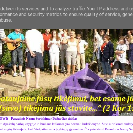
eliver its services and to analyze traffic. Your IP address and 
ormance and security metrics to ensure quality of service, gen
abuse.
OWI) - Pasaulinis Namų Surinkimų (Bažnyčių) tinklas
i Apaštalų darbų knygoje ir Pauliaus laiškuose yra normali krikščionybė. Šitie surinkimai sudar
kad augtų Kristuje ir, kad Viešpaties valia įvyktų jų gyvenime. Čia pateikiami Pasaulinio Namų S