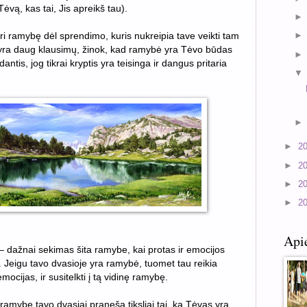
ėvą, kas tai, Jis apreikš tau).
turi ramybę dėl sprendimo, kuris nukreipia tave veikti tam
je yra daug klausimų, žinok, kad ramybė yra Tėvo būdas
ntis, jog tikrai kryptis yra teisinga ir dangus pritaria
►
2
►
2
►
2
►
2
Api
i – dažnai sekimas šita ramybe, kai protas ir emocijos
s. Jeigu tavo dvasioje yra ramybė, tuomet tau reikia
emocijas, ir susitelkti į tą vidinę ramybę.
amybę tavo dvasiai praneša tiksliai tai, ką Tėvas yra