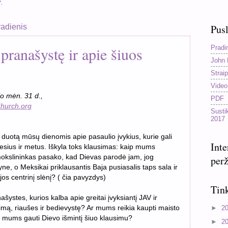
“.
radienis
Pusl
Pradi
pranašystę ir apie šiuos
John 
s
Straip
Video
io mėn.
31
d.,
PDF
hurch.org
Susti
2017
 duotą mūsų dienomis apie pasaulio įvykius, kurie gali
Inte
nesius ir metus. Iškyla toks klausimas: kaip mums
okslininkas pasako, kad Dievas parodė jam, jog
perž
ne, o Meksikai priklausantis Baja pusiasalis taps sala ir
jos centrinį slėnį? ( čia pavyzdys)
Tink
šystes, kurios kalba apie greitai įvyksiantį JAV ir
►
2
mą, riaušes ir bedievystę? Ar mums reikia kaupti maisto
 mums gauti Dievo išmintį šiuo klausimu?
►
2