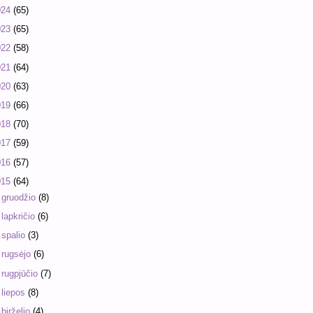
024
(65)
023
(65)
022
(58)
021
(64)
020
(63)
019
(66)
018
(70)
017
(59)
016
(57)
015
(64)
►
gruodžio
(8)
►
lapkričio
(6)
►
spalio
(3)
►
rugsėjo
(6)
►
rugpjūčio
(7)
►
liepos
(8)
►
birželio
(4)