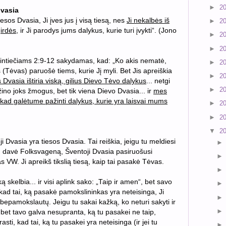
►
2
dvasia
esos Dvasia, Ji įves jus į visą tiesą, nes
Ji nekalbės iš
►
2
girdės
, ir Ji parodys jums dalykus, kurie turi įvykti“. (Jono
►
2
►
2
orintiečiams 2:9-12 sakydamas, kad: „Ko akis nematė,
►
2
 (Tėvas) paruošė tiems, kurie Jį myli. Bet Jis apreiškia
►
2
 Dvasia ištiria viską, gilius Dievo Tėvo dalykus
... netgi
►
2
žino joks žmogus, bet tik viena Dievo Dvasia... ir
mes
ad galėtume pažinti dalykus, kurie yra laisvai mums
►
2
►
2
▼
2
 Dvasia yra tiesos Dvasia. Tai reiškia, jeigu tu meldiesi
 davė Folksvageną, Šventoji Dvasia pasiruošusi
s VW. Ji apreikš tikslią tiesą, kaip tai pasakė Tėvas.
skelbia... ir visi aplink sako: „Taip ir amen“, bet savo
, kad tai, ką pasakė pamokslininkas yra neteisinga, Ji
bepamokslautų. Jeigu tu sakai kažką, ko neturi sakyti ir
, bet tavo galva nesupranta, ką tu pasakei ne taip,
sti, kad tai, ką tu pasakei yra neteisinga (ir jei tu