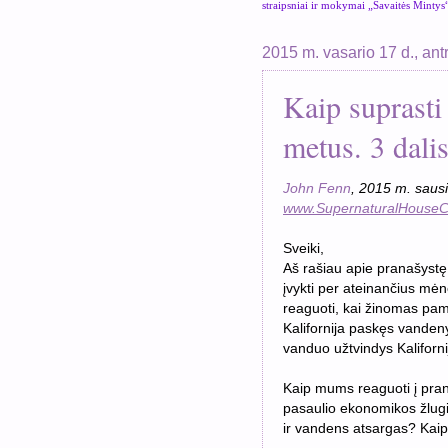
straipsniai ir mokymai „Savaitės Mintys
2015 m. vasario 17 d., ant
Kaip suprasti 
metus. 3 dali
John Fenn
, 201
5
m. saus
www.SupernaturalHouseC
Sveiki,
Aš rašiau apie pranašystę
įvykti per ateinančius mė
reaguoti, kai žinomas pam
Kalifornija paskęs vandeny
vanduo užtvindys Kaliforni
Kaip mums reaguoti į prana
pasaulio ekonomikos žlugi
ir vandens atsargas? Kaip