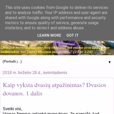
This site uses cookies from Google to deliver its services
and to analyze traffic. Your IP address and user-agent are
shared with Google along with performance and security
metrics to ensure quality of service, generate usage
statistics, and to detect and address abuse.
LEARN MORE
GOT IT
▼
2018 m. birželio 28 d., ketvirtadienis
Kaip vyksta dvasių atpažinimas? Dvasios
dovanos. 1 dalis
Sveiki visi,
Vienas žmogus aplankė mane biure. Jis paprašė, kad