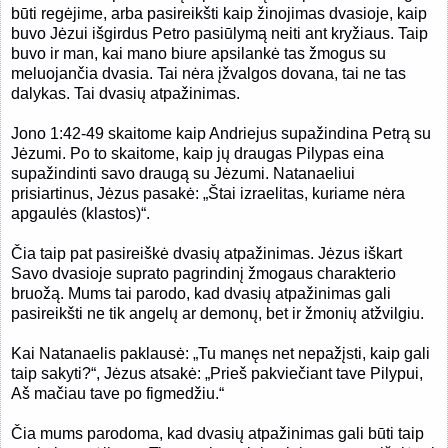
būti regėjime, arba pasireikšti kaip žinojimas dvasioje, kaip
buvo Jėzui išgirdus Petro pasiūlymą neiti ant kryžiaus. Taip
buvo ir man, kai mano biure apsilankė tas žmogus su
meluojančia dvasia. Tai nėra įžvalgos dovana, tai ne tas
dalykas. Tai dvasių atpažinimas.
Jono 1:42-49 skaitome kaip Andriejus supažindina Petrą su
Jėzumi. Po to skaitome, kaip jų draugas Pilypas eina
supažindinti savo draugą su Jėzumi. Natanaeliui
prisiartinus, Jėzus pasakė: „Štai izraelitas, kuriame nėra
apgaulės (klastos)“.
Čia taip pat pasireiškė dvasių atpažinimas. Jėzus iškart
Savo dvasioje suprato pagrindinį žmogaus charakterio
bruožą. Mums tai parodo, kad dvasių atpažinimas gali
pasireikšti ne tik angelų ar demonų, bet ir žmonių atžvilgiu.
Kai Natanaelis paklausė: „Tu manęs net nepažįsti, kaip gali
taip sakyti?“, Jėzus atsakė: „Prieš pakviečiant tave Pilypui,
Aš mačiau tave po figmedžiu.“
Čia mums parodoma, kad dvasių atpažinimas gali būti taip