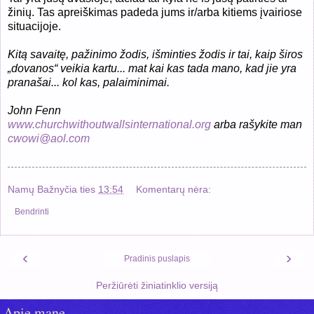
žinių. Tas apreiškimas padeda jums ir/arba kitiems įvairiose
situacijoje.
Kitą savaitę, pažinimo žodis, išminties žodis ir tai, kaip širos
„dovanos“ veikia kartu... mat kai kas tada mano, kad jie yra
pranašai... kol kas, palaiminimai.
John Fenn
www.churchwithoutwallsinternational.org
arba rašykite man
cwowi@aol.com
Namų Bažnyčia
ties
13:54
Komentarų nėra:
Bendrinti
‹
›
Pradinis puslapis
Peržiūrėti žiniatinklio versiją
Apie mane