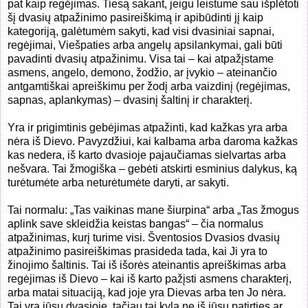
pat kaip regėjimas. Tiesą sakant, jeigu leistume sau išplėtoti
šį dvasių atpažinimo pasireiškimą ir apibūdinti jį kaip
kategoriją, galėtumėm sakyti, kad visi dvasiniai sapnai,
regėjimai, Viešpaties arba angelų apsilankymai, gali būti
pavadinti dvasių atpažinimu. Visa tai – kai atpažįstame
asmens, angelo, demono, žodžio, ar įvykio – ateinančio
antgamtiškai apreiškimu per žodį arba vaizdinį (regėjimas,
sapnas, aplankymas) – dvasinį šaltinį ir charakterį.
Yra ir prigimtinis gebėjimas atpažinti, kad kažkas yra arba
nėra iš Dievo. Pavyzdžiui, kai kalbama arba daroma kažkas
kas nedera, iš karto dvasioje pajaučiamas sielvartas arba
nešvara. Tai žmogiška – gebėti atskirti esminius dalykus, ką
turėtumėte arba neturėtumėte daryti, ar sakyti.
Tai normalu: „Tas vaikinas mane šiurpina“ arba „Tas žmogus
aplink save skleidžia keistas bangas“ – čia normalus
atpažinimas, kurį turime visi. Šventosios Dvasios dvasių
atpažinimo pasireiškimas prasideda tada, kai Ji yra to
žinojimo šaltinis. Tai iš išorės ateinantis apreiškimas arba
regėjimas iš Dievo – kai iš karto pažįsti asmens charakterį,
arba matai situaciją, kad joje yra Dievas arba ten Jo nėra.
Tai yra jūsų dvasioje, tačiau tai kyla ne iš jūsų patirties ar