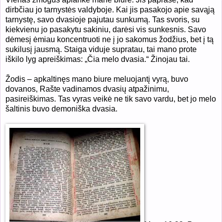
dirbčiau jo tarnystės valdyboje. Kai jis pasakojo apie savąją
tarnystę, savo dvasioje pajutau sunkumą. Tas svoris, su
kiekvienu jo pasakytu sakiniu, darėsi vis sunkesnis. Savo
dėmesį ėmiau koncentruoti ne į jo sakomus žodžius, bet į tą
sukilusį jausmą. Staiga viduje supratau, tai mano prote
iškilo lyg apreiškimas: „Čia melo dvasia.“ Žinojau tai.
Žodis – apkaltinęs mano biure meluojantį vyrą, buvo
dovanos, Rašte vadinamos dvasių atpažinimu,
pasireiškimas. Tas vyras veikė ne tik savo vardu, bet jo melo
šaltinis buvo demoniška dvasia.