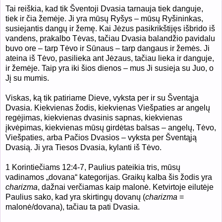
Tai reiškia, kad tik Šventoji Dvasia tarnauja tiek danguje,
tiek ir čia žemėje. Ji yra mūsų Ryšys – mūsų Ryšininkas,
susiejantis dangų ir žemę. Kai Jėzus pasikrikštijęs išbrido iš
vandens, prakalbo Tėvas, tačiau Dvasia balandžio pavidalu
buvo ore – tarp Tėvo ir Sūnaus – tarp dangaus ir žemės. Ji
ateina iš Tėvo, pasilieka ant Jėzaus, tačiau lieka ir danguje,
ir žemėje. Taip yra iki šios dienos – mus Ji susieja su Juo, o
Jį su mumis.
Viskas, ką tik patiriame Dieve, vyksta per ir su Šventąja
Dvasia. Kiekvienas žodis, kiekvienas Viešpaties ar angelų
regėjimas, kiekvienas dvasinis sapnas, kiekvienas
įkvėpimas, kiekvienas mūsų girdėtas balsas – angelų, Tėvo,
Viešpaties, arba Pačios Dvasios – vyksta per Šventąją
Dvasią. Ji yra Tiesos Dvasia, kylanti iš Tėvo.
1 Korintiečiams 12:4-7, Paulius pateikia tris, mūsų
vadinamos „dovana“ kategorijas. Graikų kalba šis žodis yra
charizma
, dažnai verčiamas kaip malonė. Ketvirtoje eilutėje
Paulius sako, kad yra skirtingų dovanų (
charizma
=
malonė/dovana), tačiau ta pati Dvasia.