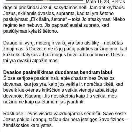
Mato 16:23, Petras
drąsiai priešinasi Jėzui, sakydamas neiti Jam ant kryžiaus.
Jėzus, skiriantis dvasias, supranta, kad tai yra šėtono
pasiūlymas: „Eik šalin, šėtone“ – toks Jo atsakymas. Nieko
regimo ten nebuvo, Jis paprasčiausiai suprato, kad
pasiūlymas kyla iš šėtono.
Daugeliui vyrų, moterų ir vaikų yra taip atsitikę – netikėtas
žinojimas iš Dievo, o ne iš jų pačių patirties ar žinojimo, kad
kažkoks dalykas arba žmogus buvo arba nebuvo iš Dievo –
tai yra dvasių atpažinimas.
Dvasios pasireiškimas duodamas bendram labui
Šiose serijose pasidalinsiu apie charizmines Dvasios
dovanas, kas jos yra, kaip jos veikia ir, norėčiau tikėti, kad
beveik kiekvienas krikščionis veikia vienoje arba kitoje
dovanoje. Kadangi Jis nesiskelbia kaip Jis veikia, mes
nežinome kaip galėtumėm jas įvardinti.
Raštuose Tėvas visada vaizduojamas sėdinčiu Savo soste.
Jėzus pakilo į dangų, tačiau dar nėra įsteigęs Savo fizinės –
žemiškosios karalystės.