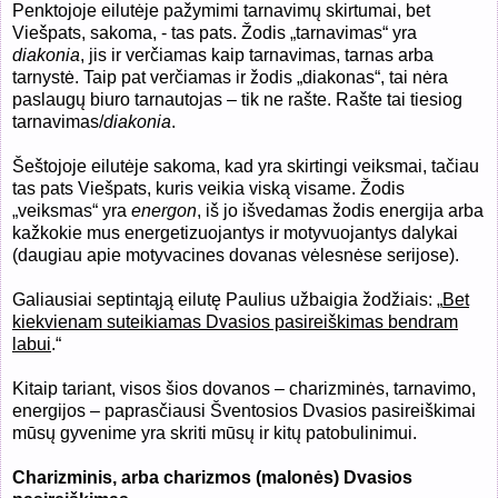
Penktojoje eilutėje pažymimi tarnavimų skirtumai, bet
Viešpats, sakoma, - tas pats. Žodis „tarnavimas“ yra
diakonia
, jis ir verčiamas kaip tarnavimas, tarnas arba
tarnystė. Taip pat verčiamas ir žodis „diakonas“, tai nėra
paslaugų biuro tarnautojas – tik ne rašte. Rašte tai tiesiog
tarnavimas/
diakonia
.
Šeštojoje eilutėje sakoma, kad yra skirtingi veiksmai, tačiau
tas pats Viešpats, kuris veikia viską visame. Žodis
„veiksmas“ yra
energon
, iš jo išvedamas žodis energija arba
kažkokie mus energetizuojantys ir motyvuojantys dalykai
(daugiau apie motyvacines dovanas vėlesnėse serijose).
Galiausiai septintąją eilutę Paulius užbaigia žodžiais: „
Bet
kiekvienam suteikiamas Dvasios pasireiškimas bendram
labui
.“
Kitaip tariant, visos šios dovanos – charizminės, tarnavimo,
energijos – paprasčiausi Šventosios Dvasios pasireiškimai
mūsų gyvenime yra skriti mūsų ir kitų patobulinimui.
Charizminis, arba charizmos (malonės) Dvasios