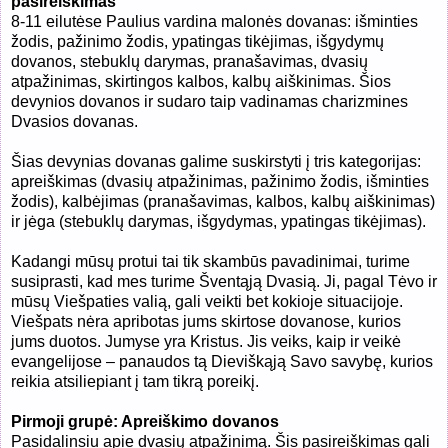
pasireiškimas
8-11 eilutėse Paulius vardina malonės dovanas: išminties
žodis, pažinimo žodis, ypatingas tikėjimas, išgydymų
dovanos, stebuklų darymas, pranašavimas, dvasių
atpažinimas, skirtingos kalbos, kalbų aiškinimas. Šios
devynios dovanos ir sudaro taip vadinamas charizmines
Dvasios dovanas.
Šias devynias dovanas galime suskirstyti į tris kategorijas:
apreiškimas (dvasių atpažinimas, pažinimo žodis, išminties
žodis), kalbėjimas (pranašavimas, kalbos, kalbų aiškinimas)
ir jėga (stebuklų darymas, išgydymas, ypatingas tikėjimas).
Kadangi mūsų protui tai tik skambūs pavadinimai, turime
susiprasti, kad mes turime Šventąją Dvasią. Ji, pagal Tėvo ir
mūsų Viešpaties valią, gali veikti bet kokioje situacijoje.
Viešpats nėra apribotas jums skirtose dovanose, kurios
jums duotos. Jumyse yra Kristus. Jis veiks, kaip ir veikė
evangelijose – panaudos tą Dieviškąją Savo savybę, kurios
reikia atsiliepiant į tam tikrą poreikį.
Pirmoji grupė: Apreiškimo dovanos
Pasidalinsiu apie dvasių atpažinimą. Šis pasireiškimas gali