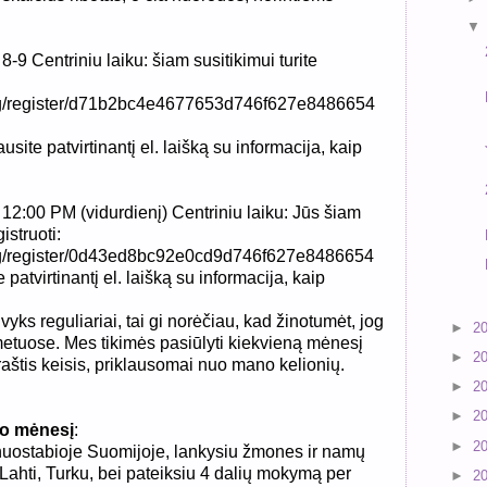
 8-9 Centriniu laiku: šiam susitikimui turite
ng/register/d71b2bc4e4677653d746f627e8486654
usite patvirtinantį el. laišką su informacija, kaip
, 12:00 PM (vidurdienį) Centriniu laiku: Jūs šiam
istruoti:
ng/register/0d43ed8bc92e0cd9d746f627e8486654
 patvirtinantį el. laišką su informacija, kaip
 vyks reguliariai, tai gi norėčiau, kad žinotumėt, jog
►
2
 metuose. Mes tikimės pasiūlyti kiekvieną mėnesį
►
2
araštis keisis, priklausomai nuo mano kelionių.
►
2
►
2
vo mėnesį
:
►
2
nuostabioje Suomijoje, lankysiu žmones ir namų
Lahti, Turku, bei pateiksiu 4 dalių mokymą per
►
2