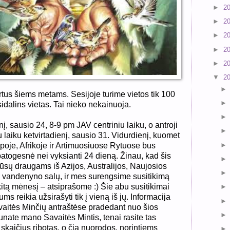
►
2
►
2
►
2
►
2
►
2
▼
2
rtus šiems metams. Sesijoje turime vietos tik 100
sidalins vietas. Tai nieko nekainuoja.
nį, sausio 24, 8-9 pm JAV centriniu laiku, o antroji
 laiku ketvirtadienį, sausio 31. Vidurdienį, kuomet
opoje, Afrikoje ir Artimuosiuose Rytuose bus
 patogesnė nei vyksianti 24 dieną. Žinau, kad šis
ūsų draugams iš Azijos, Australijos, Naujosios
 vandenyno salų, ir mes surengsime susitikimą
itą mėnesį – atsiprašome :) Šie abu susitikimai
ms reikia užsirašyti tik į vieną iš jų. Informacija
avaitės Minčių antraštėse pradedant nuo šios
aunate mano Savaitės Mintis, tenai rasite tas
skaičius ribotas, o čia nuorodos, norintiems