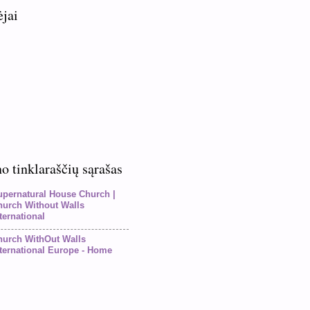
ėjai
 tinklaraščių sąrašas
upernatural House Church |
hurch Without Walls
ternational
hurch WithOut Walls
ternational Europe - Home