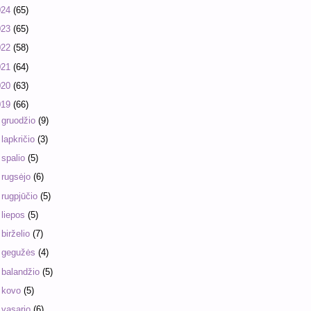
024
(65)
023
(65)
022
(58)
021
(64)
020
(63)
019
(66)
►
gruodžio
(9)
►
lapkričio
(3)
►
spalio
(5)
►
rugsėjo
(6)
►
rugpjūčio
(5)
►
liepos
(5)
►
birželio
(7)
►
gegužės
(4)
►
balandžio
(5)
►
kovo
(5)
►
vasario
(6)