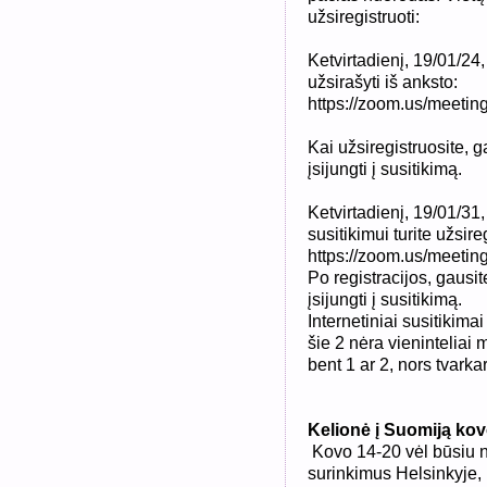
užsiregistruoti:
Ketvirtadienį, 19/01/24,
užsirašyti iš anksto:
https://zoom.us/meeti
Kai užsiregistruosite, ga
įsijungti į susitikimą.
Ketvirtadienį, 19/01/31
susitikimui turite užsireg
https://zoom.us/meeti
Po registracijos, gausite
įsijungti į susitikimą.
Internetiniai susitikimai
šie 2 nėra vieninteliai
bent 1 ar 2, nors tvark
Kelionė į Suomiją ko
Kovo 14-20 vėl būsiu 
surinkimus Helsinkyje, 