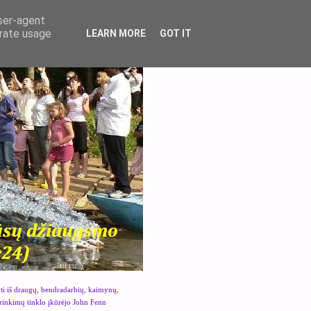
user-agent
erate usage
LEARN MORE
GOT IT
yti iš draugų, bendradarbių, kaimynų,
urinkimų tinklo įkūrėjo John Fenn