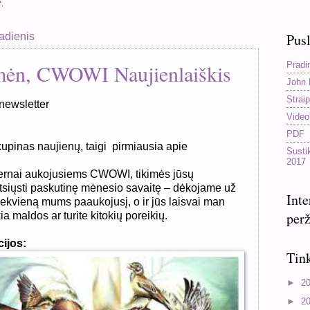
“.
adienis
Pusl
Pradi
mėn, CWOWI Naujienlaiškis
John 
Straip
ewsletter
Video
PDF
kupinas naujienų, taigi
pirmiausia apie
Susti
2017
ernai aukojusiems CWOWI, tikimės jūsų
tsiųsti paskutinę mėnesio savaitę – dėkojame už
Inte
iekvieną mums paaukojusį, o ir jūs laisvai man
perž
ia maldos ar turite kitokių poreikių.
cijos:
Tink
►
2
►
2