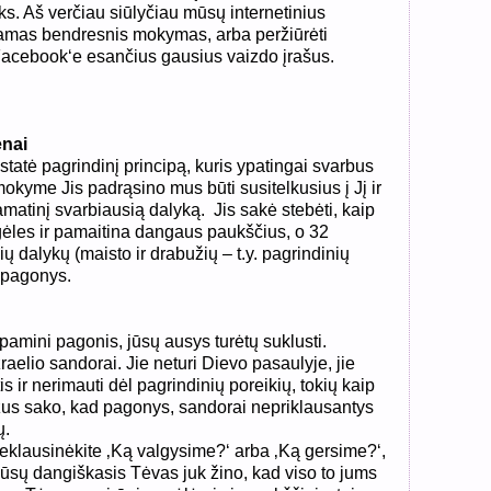
ks. Aš verčiau siūlyčiau mūsų internetinius
kiamas bendresnis mokymas, arba peržiūrėti
acebook‘e esančius gausius vaizdo įrašus.
enai
tatė pagrindinį principą, kuris ypatingai svarbus
kyme Jis padrąsino mus būti susitelkusius į Jį ir
amatinį svarbiausią dalyką.
Jis sakė stebėti, kaip
ėles ir pamaitina dangaus paukščius, o 32
šių dalykų (maisto ir drabužių – t.y. pagrindinių
o pagonys.
amini pagonis, jūsų ausys turėtų suklusti.
aelio sandorai. Jie neturi Dievo pasaulyje, jie
ntis ir nerimauti dėl pagrindinių poreikių, tokių kaip
ėzus sako, kad pagonys, sandorai nepriklausantys
ų.
klausinėkite ‚Ką valgysime?‘ arba ‚Ką gersime?‘,
jūsų dangiškasis Tėvas juk žino, kad viso to jums