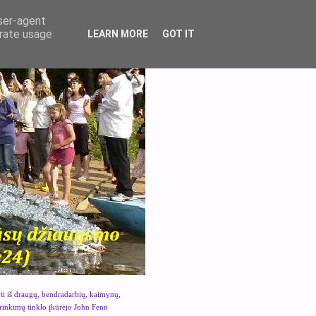
user-agent
erate usage
LEARN MORE
GOT IT
yti iš draugų, bendradarbių, kaimynų,
urinkimų tinklo įkūrėjo John Fenn