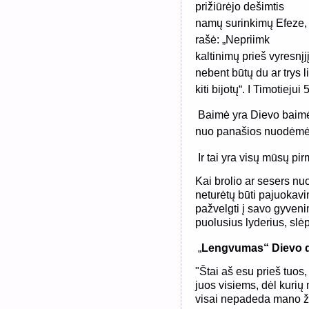
prižiūrėjo dešimtis
namų surinkimų Efeze,
rašė: „Nepriimk
kaltinimų prieš vyresnįj
nebent būtų du ar trys l
kiti bijotų“. I Timotiejui
Baimė yra Dievo baimė 
nuo panašios nuodėmės. 
Ir tai yra visų mūsų pi
Kai brolio ar sesers n
neturėtų būti pajuokavi
pažvelgti į savo gyven
puolusius lyderius, sl
„
Lengvumas“ Dievo 
"Štai aš esu prieš tuo
juos visiems, dėl kurių
visai nepadeda mano ž