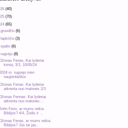
026
(40)
025
(70)
024
(65)
►
gruodžio
(6)
►
lapkričio
(3)
►
spalio
(6)
▼
rugsėjo
(8)
Džonas Fenas, Kai lyderiai
krinta, 3/3, 10/05/24
2024 m. rugsėjo mėn.
naujienlaiškis
Džonas Fenas: Kai lyderiai
atkrenta nuo malonės 2/3
Džonas Fennas: Kai lyderiai
atkrenta nuo malonės:...
John Fenn, ar mums reikia
Biblijos? 4/4, Žodis ir ...
Džonas Fenas, ar mums reikia
Biblijos? Jūs tai jau...