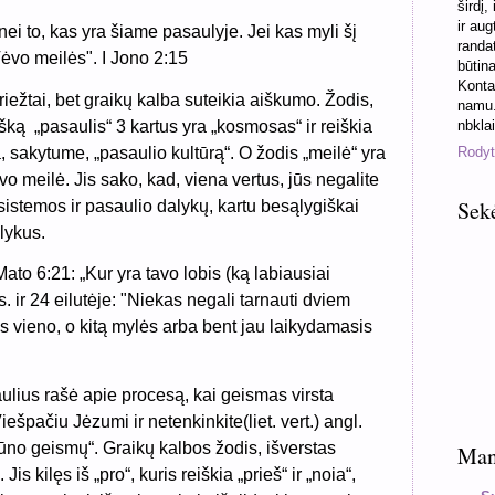
širdį,
ir aug
ei to, kas yra šiame pasaulyje. Jei kas myli šį
randa
Tėvo meilės". I Jono 2:15
būtin
Konta
iežtai, bet graikų kalba suteikia aiškumo. Žodis,
namu.
nbkla
išką
„pasaulis“ 3 kartus yra „kosmosas“ ir reiškia
, sakytume, „pasaulio kultūrą“. O žodis „meilė“ yra
Rodyti
o meilė. Jis sako, kad, viena vertus, jūs negalite
Sek
 sistemos ir pasaulio dalykų, kartu besąlygiškai
lykus.
to 6:21: „Kur yra tavo lobis (ką labiausiai
dis. ir 24 eilutėje: "Niekas negali tarnauti dviem
 vieno, o kitą mylės arba bent jau laikydamasis
lius rašė apie procesą, kai geismas virsta
ešpačiu Jėzumi ir netenkinkite(liet. vert.) angl.
ūno geismų“. Graikų kalbos žodis, išverstas
Mano
 Jis kilęs iš „pro“, kuris reiškia „prieš“ ir „noia“,