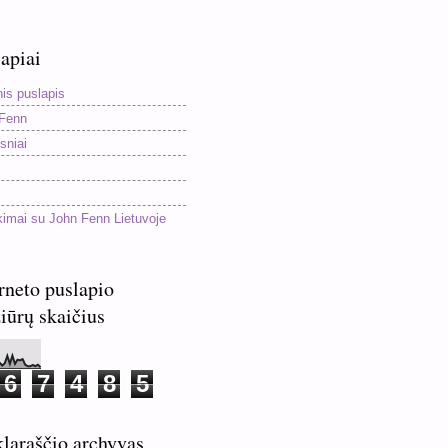
apiai
nis puslapis
Fenn
sniai
kimai su John Fenn Lietuvoje
rneto puslapio
iūrų skaičius
6
7
4
8
5
laraščio archyvas