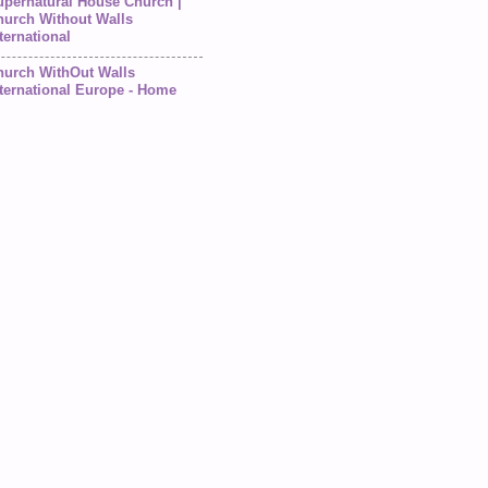
upernatural House Church |
hurch Without Walls
ternational
hurch WithOut Walls
ternational Europe - Home