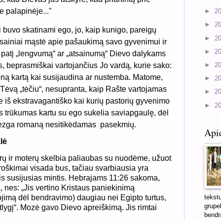
 palapinėje..."
►
2
►
2
i buvo skatinami ego, jo, kaip kunigo, pareigų
►
2
atsainiai mąstė apie pašaukimą savo gyvenimui ir
►
2
 patį „lengvumą“ ar „atsainumą“ Dievo dalykams
, beprasmiškai vartojančius Jo vardą, kurie sako:
►
2
ną kartą kai susijaudina ar nustemba. Matome,
►
2
 Tėvą „tėčiu“, nesupranta, kaip Rašte vartojamas
►
2
 iš ekstravagantiško kai kurių pastorių gyvenimo
►
2
 trūkumas kartu su ego sukelia saviapgaulę, dėl
mezga romaną nesitikėdamas
pasekmių.
Api
lė
yrų ir moterų skelbia paliaubas su nuodėme, užuot
roškimai visada bus, tačiau svarbiausia yra
 jais susijusias mintis. Hebrajams 11:26 sakoma,
 nes: „Jis vertino Kristaus paniekinimą
tekst
ojimą dėl bendravimo) daugiau nei Egipto turtus,
grupel
atlygį“. Mozė gavo Dievo apreiškimą. Jis rimtai
bendra