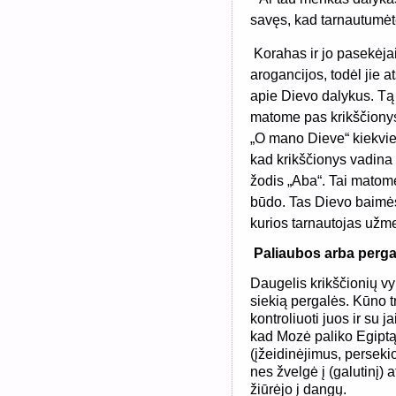
savęs, kad tarnautumėte
Korahas ir jo pasekėja
arogancijos, todėl jie 
apie Dievo dalykus. Tą
matome pas krikščionys
„O mano Dieve“ kiekvie
kad krikščionys vadina
žodis „Aba“. Tai matome
būdo. Tas Dievo baimės
kurios tarnautojas už
Paliaubos arba perga
Daugelis krikščionių v
siekią pergalės. Kūno t
kontroliuoti juos ir su
kad Mozė paliko Egiptą,
(įžeidinėjimus, perseki
nes žvelgė į (galutinį) 
žiūrėjo į dangų.