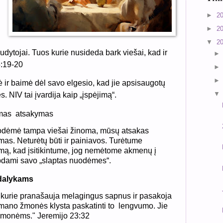
►
2
►
2
į
▼
2
iudytojai. Tuos kurie nusideda bark viešai, kad ir
 5:19-20
ir baimė dėl savo elgesio, kad jie apsisaugotų
NIV tai įvardija kaip „įspėjimą“.
rmas
atsakymas
uodėmė tampa viešai žinoma, mūsų atsakas
mas. Neturėtų būti ir painiavos. Turėtume
imą, kad įsitikintume, jog nemėtome akmenų į
ėpdami savo „slaptas nuodėmes“.
dalykams
s, kurie pranašauja melagingus sapnus ir pasakoja
 mano žmonės klysta paskatinti to
lengvumo. Jie
monėms." Jeremijo 23:32