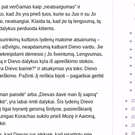
 pat verčiamas kaip „neatsargumas“ ir
, kad Jis yra prieš tuos, kurie su Juo ir su Jo
ai, neatsargiai. Klaida ta, kad jie tą lengvumą, tą
 dalykus perduoda kitiems.
surinkimų kultūros lyderių matome atsainumą –
atžvilgiu, neapdairumą kalbant Dievo vardu. Jie
nekreipdami dėmesio į Jo šventumą. Lengvumas,
vą ir Dievo dalykus kyla iš apreiškimo stokos.
ra Dievo baimė?“ ir atsakymas yra toks: Dievo
iškimo. Pažinti Jį reiškia bijoti – pagarbiai gerbti
s man parodė“ arba „Dievas davė man šį sapną“
►
2
“, yra labai rimti dalykai. Šis lyderių Dievo
ilgai tvyrantį geismą širdyse, pasireiškiantį
►
2
nigas Korachas sukilo prieš Mozę ir Aaroną,
►
2
kė:
►
2
►
2
 kad Dievas jus atskyrė, kad priartintų prie