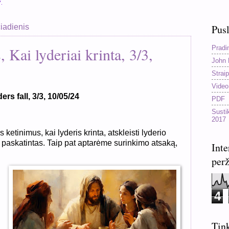
“.
čiadienis
Pusl
Pradi
 Kai lyderiai krinta, 3/3,
John 
Straip
Video
s fall, 3/3, 10/05/24
PDF
Susti
2017
ketinimus, kai lyderis krinta, atskleisti lyderio
jo paskatintas. Taip pat aptarėme surinkimo atsaką,
Inte
perž
4
Tink