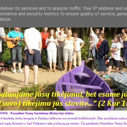
eliver its services and to analyze traffic. Your IP address and 
ormance and security metrics to ensure quality of service, gen
abuse.
OWI) - Pasaulinis Namų Surinkimų (Bažnyčių) tinklas
i Apaštalų darbų knygoje ir Pauliaus laiškuose yra normali krikščionybė. Šitie surinkimai sudar
kad augtų Kristuje ir, kad Viešpaties valia įvyktų jų gyvenime. Čia pateikiami Pasaulinio Namų S