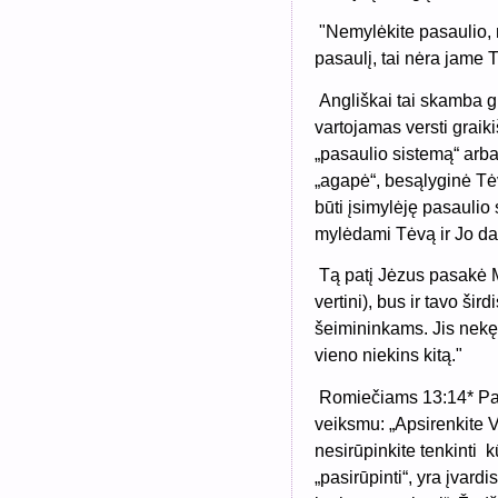
"Nemylėkite pasaulio, n
pasaulį, tai nėra jame 
Angliškai tai skamba gr
vartojamas versti graik
„pasaulio sistemą“ arba
„agapė“, besąlyginė Tėv
būti įsimylėję pasaulio
mylėdami Tėvą ir Jo da
Tą patį Jėzus pasakė Ma
vertini), bus ir tavo šir
šeimininkams. Jis nekęs
vieno niekins kitą."
Romiečiams 13:14* Pau
veiksmu: „Apsirenkite Vi
nesirūpinkite tenkinti
k
„pasirūpinti“, yra įvardis.