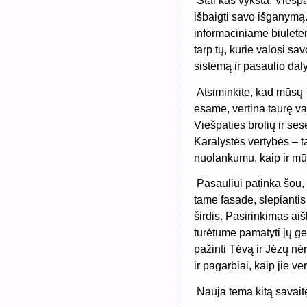
Štai kas vyksta. Viešpa
išbaigti savo išganymą.
informaciniame biuleteny
tarp tų, kurie valosi sa
sistemą ir pasaulio dal
Atsiminkite, kad mūsų 
esame, vertina taurę v
Viešpaties brolių ir se
Karalystės vertybės – t
nuolankumu, kaip ir mū
Pasauliui patinka šou, 
tame fasade, slepiantis
širdis. Pasirinkimas aiš
turėtume pamatyti jų gei
pažinti Tėvą ir Jėzų nė
ir pagarbiai, kaip jie vert
Nauja tema kitą savaitę,