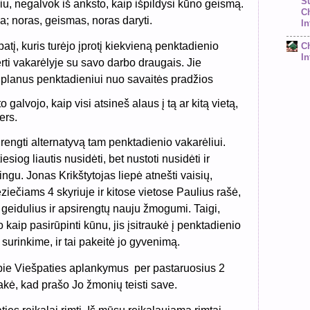
S
žiu, negalvok iš anksto, kaip išpildysi kūno geismą.
C
a; noras, geismas, noras daryti.
In
tį, kuris turėjo įprotį kiekvieną penktadienio
C
In
rti vakarėlyje su savo darbo draugais. Jie
 planus penktadieniui nuo savaitės pradžios
o galvojo, kaip visi atsineš alaus į tą ar kitą vietą,
ers.
ngti alternatyvą tam penktadienio vakarėliui.
esiog liautis nusidėti, bet nustoti nusidėti ir
ingu. Jonas Krikštytojas liepė atnešti vaisių,
eziečiams 4 skyriuje ir kitose vietose Paulius rašė,
 geidulius ir apsirengtų nauju žmogumi. Taigi,
 kaip pasirūpinti kūnu, jis įsitraukė į penktadienio
 surinkime, ir tai pakeitė jo gyvenimą.
pie Viešpaties aplankymus
per pastaruosius 2
akė, kad prašo Jo žmonių teisti save.