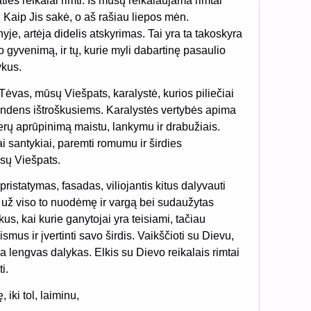
ties reikalai rimti. Iš mūsų reikalaujama rimtai
 Kaip Jis sakė, o aš rašiau liepos mėn.
je, artėja didelis atskyrimas. Tai yra ta takoskyra
vo gyvenimą, ir tų, kurie myli dabartinę pasaulio
ykus.
Tėvas, mūsų Viešpats, karalystė, kurios piliečiai
andens ištroškusiems. Karalystės vertybės apima
serų aprūpinimą maistu, lankymu ir drabužiais.
ai santykiai, paremti romumu ir širdies
sų Viešpats.
pristatymas, fasadas, viliojantis kitus dalyvauti
 už viso to nuodėmę ir vargą bei sudaužytas
kus, kai kurie ganytojai yra teisiami, tačiau
smus ir įvertinti savo širdis. Vaikščioti su Dievu,
ra lengvas dalykas. Elkis su Dievo reikalais rimtai
i.
 iki tol, laiminu,