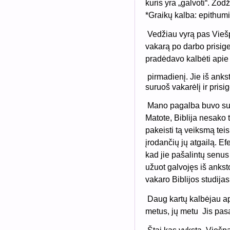
kuris yra „galvoti“. Žod
*Graikų kalba: epithumi
Vedžiau vyrą pas Viešpa
vakarą po darbo prisige
pradėdavo kalbėti apie
pirmadienį. Jie iš ankst
suruoš vakarėlį ir prisig
Mano pagalba buvo sure
Matote, Biblija nesako ti
pakeisti tą veiksmą teis
įrodančių jų atgailą. Ef
kad jie pašalintų senus
užuot galvojęs iš anksto
vakaro Biblijos studijas
Daug kartų kalbėjau a
metus, jų metu
Jis pas