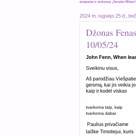
straipsniai ir mokymai „Savaitės Mintys
2024 m. rugsėjo 25 d., tre
Džonas Fenas,
10/05/24
John Fenn, When leader
Sveikinu visus,
Aš parodžiau Viešpaties 
geismą, kai jis veikia 
kaip ir kodėl viskas
tvarkoma taip, kaip
tvarkoma dabar.
Paulius privačiame
laiške Timotiejui, kuris