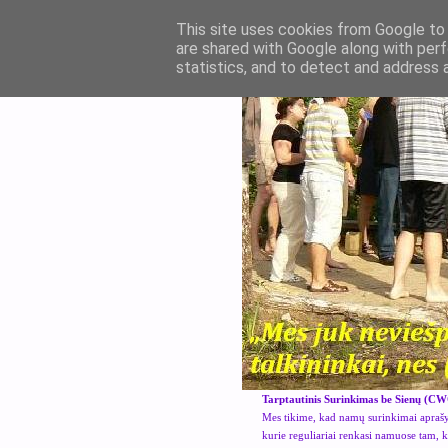
This site uses cookies from Google to d
are shared with Google along with perf
statistics, and to detect and address 
Tarptautinis Surinkimas be Sienų (CW
Mes tikime, kad namų surinkimai aprašyt
kurie reguliariai renkasi namuose tam, 