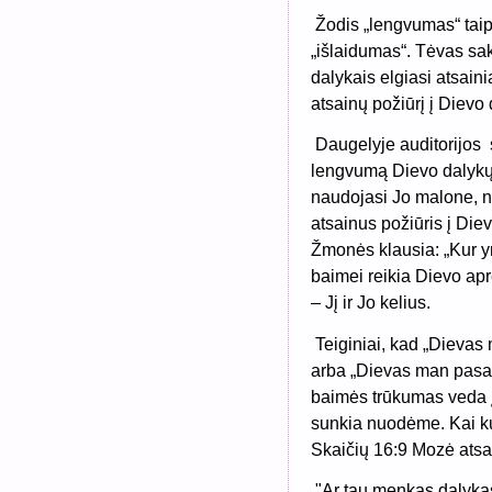
Žodis „lengvumas“ taip
„išlaidumas“. Tėvas sako
dalykais elgiasi atsaini
atsainų požiūrį į Dievo
Daugelyje auditorijos
lengvumą Dievo dalykų 
naudojasi Jo malone, 
atsainus požiūris į Die
Žmonės klausia: „Kur y
baimei reikia Dievo apre
– Jį ir Jo kelius.
Teiginiai, kad „Dieva
arba „Dievas man pasakė
baimės trūkumas veda į 
sunkia nuodėme. Kai ku
Skaičių 16:9 Mozė atsa
"Ar tau menkas dalykas,