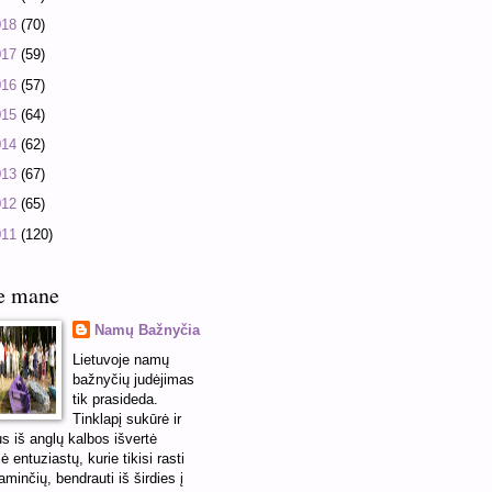
018
(70)
017
(59)
016
(57)
015
(64)
014
(62)
013
(67)
012
(65)
011
(120)
e mane
Namų Bažnyčia
Lietuvoje namų
bažnyčių judėjimas
tik prasideda.
Tinklapį sukūrė ir
us iš anglų kalbos išvertė
ė entuziastų, kurie tikisi rasti
minčių, bendrauti iš širdies į