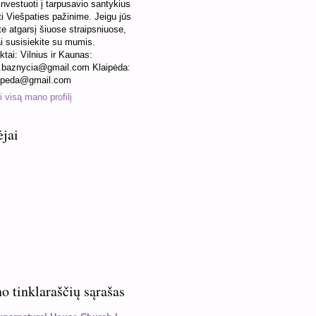
 investuoti į tarpusavio santykius
ti Viešpaties pažinime. Jeigu jūs
te atgarsį šiuose straipsniuose,
ai susisiekite su mumis.
ktai: Vilnius ir Kaunas:
baznycia@gmail.com Klaipėda:
ipeda@gmail.com
 visą mano profilį
ėjai
 tinklaraščių sąrašas