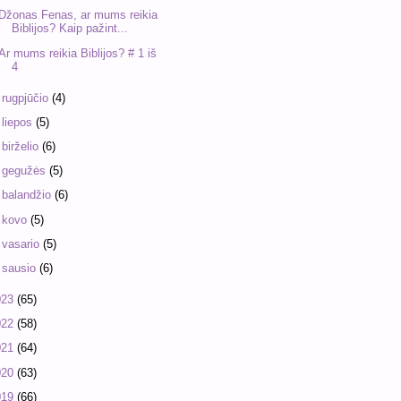
Džonas Fenas, ar mums reikia
Biblijos? Kaip pažint...
Ar mums reikia Biblijos? # 1 iš
4
►
rugpjūčio
(4)
►
liepos
(5)
►
birželio
(6)
►
gegužės
(5)
►
balandžio
(6)
►
kovo
(5)
►
vasario
(5)
►
sausio
(6)
023
(65)
022
(58)
021
(64)
020
(63)
019
(66)