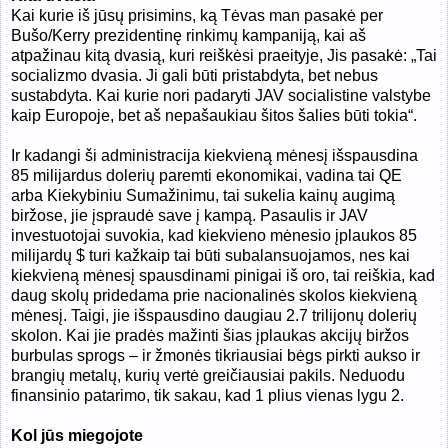
Kai kurie iš jūsų prisimins, ką Tėvas man pasakė per
Bušo/Kerry prezidentinę rinkimų kampaniją, kai aš
atpažinau kitą dvasią, kuri reiškėsi praeityje, Jis pasakė: „Tai
socializmo dvasia. Ji gali būti pristabdyta, bet nebus
sustabdyta. Kai kurie nori padaryti JAV socialistine valstybe
kaip Europoje, bet aš nepašaukiau šitos šalies būti tokia“.
Ir kadangi ši administracija kiekvieną mėnesį išspausdina
85 milijardus dolerių paremti ekonomikai, vadina tai QE
arba Kiekybiniu Sumažinimu, tai sukelia kainų augimą
biržose, jie įspraudė save į kampą. Pasaulis ir JAV
investuotojai suvokia, kad kiekvieno mėnesio įplaukos 85
milijardų $ turi kažkaip tai būti subalansuojamos, nes kai
kiekvieną mėnesį spausdinami pinigai iš oro, tai reiškia, kad
daug skolų pridedama prie nacionalinės skolos kiekvieną
mėnesį. Taigi, jie išspausdino daugiau 2.7 trilijonų dolerių
skolon. Kai jie pradės mažinti šias įplaukas akcijų biržos
burbulas sprogs – ir žmonės tikriausiai bėgs pirkti aukso ir
brangių metalų, kurių vertė greičiausiai pakils. Neduodu
finansinio patarimo, tik sakau, kad 1 plius vienas lygu 2.
Kol jūs miegojote