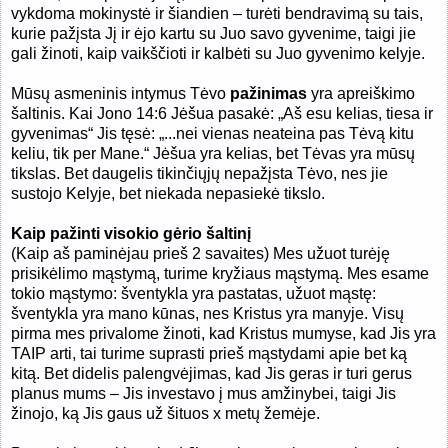
vykdoma mokinystė ir šiandien – turėti bendravimą su tais,
kurie pažįsta Jį ir ėjo kartu su Juo savo gyvenime, taigi jie
gali žinoti, kaip vaikščioti ir kalbėti su Juo gyvenimo kelyje.
Mūsų asmeninis intymus Tėvo
pažinimas
yra apreiškimo
šaltinis. Kai Jono 14:6 Jėšua pasakė: „Aš esu kelias, tiesa ir
gyvenimas“ Jis tęsė: „...nei vienas neateina pas Tėvą kitu
keliu, tik per Mane.“ Jėšua yra kelias, bet Tėvas yra mūsų
tikslas. Bet daugelis tikinčiųjų nepažįsta Tėvo, nes jie
sustojo Kelyje, bet niekada nepasiekė tikslo.
Kaip pažinti visokio gėrio šaltinį
(Kaip aš paminėjau prieš 2 savaites) Mes užuot turėję
prisikėlimo mąstymą, turime kryžiaus mąstymą. Mes esame
tokio mąstymo: šventykla yra pastatas, užuot mąstę:
šventykla yra mano kūnas, nes Kristus yra manyje. Visų
pirma mes privalome žinoti, kad Kristus mumyse, kad Jis yra
TAIP arti, tai turime suprasti prieš mąstydami apie bet ką
kitą. Bet didelis palengvėjimas, kad Jis geras ir turi gerus
planus mums – Jis investavo į mus amžinybei, taigi Jis
žinojo, ką Jis gaus už šituos x metų žemėje.