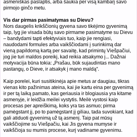
asmeniškas paslaptis, arba šaukia per visą kambarį savo
pirmojo ginčo metu.
Vis dar pirmas pasimatymas su Dievu?
Nors daugelis krikščionių gyvena savo tikėjimo gyvenimą
taip, lyg jie visada būtų savo pirmame pasimatyme su Dievu
– bandydami tapti efektyviais tuo, kaip jie rengiasi,
naudodami formules arba vaikščiodami į surinkimą dar
vieną papildomą kartą per savaitę, kad primintų Viešpačiui,
jog jie turi maldos poreikį, kad reikia atsakymo į... Dažnai
motyvacija būna tokia: „Prašau, būk sujaudintas mano
pastangų, o Dieve, ir atsakyk į mano maldą“.
Kaip porelei, kuri susitikinėja apie metus ar daugiau, tikras
vienas kito pažinimas ateina, kai jie kartu eina per gyvenimą
ir per tą laiką pamato, kas geriausia ir blogiausia yra kitame
asmenyje, ir leidžia meilei vystytis. Meilė vystosi kaip
procesas per apreiškimą, koks yra tas asmuo; pirma
pamėgstant jį, po to pamėgstant jį giliau, tada suvokiant, kad
gali atiduoti gyvenimą už tą asmenį. Taip pat mūsų
vaikščiojime su Viešpačiu, kai Jis gyvena mumyse ir
vaikščioja su mumis procese, kurį vadiname gyvenimu.