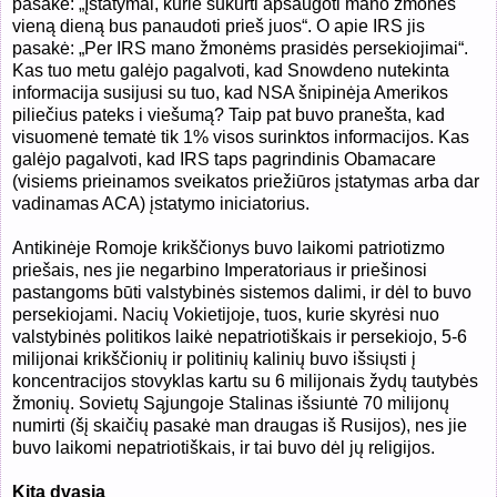
pasakė: „Įstatymai, kurie sukurti apsaugoti mano žmones
vieną dieną bus panaudoti prieš juos“. O apie IRS jis
pasakė: „Per IRS mano žmonėms prasidės persekiojimai“.
Kas tuo metu galėjo pagalvoti, kad Snowdeno nutekinta
informacija susijusi su tuo, kad NSA šnipinėja Amerikos
piliečius pateks i viešumą? Taip pat buvo pranešta, kad
visuomenė tematė tik 1% visos surinktos informacijos. Kas
galėjo pagalvoti, kad IRS taps pagrindinis Obamacare
(visiems prieinamos sveikatos priežiūros įstatymas arba dar
vadinamas ACA) įstatymo iniciatorius.
Antikinėje Romoje krikščionys buvo laikomi patriotizmo
priešais, nes jie negarbino Imperatoriaus ir priešinosi
pastangoms būti valstybinės sistemos dalimi, ir dėl to buvo
persekiojami. Nacių Vokietijoje, tuos, kurie skyrėsi nuo
valstybinės politikos laikė nepatriotiškais ir persekiojo, 5-6
milijonai krikščionių ir politinių kalinių buvo išsiųsti į
koncentracijos stovyklas kartu su 6 milijonais žydų tautybės
žmonių. Sovietų Sąjungoje Stalinas išsiuntė 70 milijonų
numirti (šį skaičių pasakė man draugas iš Rusijos), nes jie
buvo laikomi nepatriotiškais, ir tai buvo dėl jų religijos.
Kita dvasia