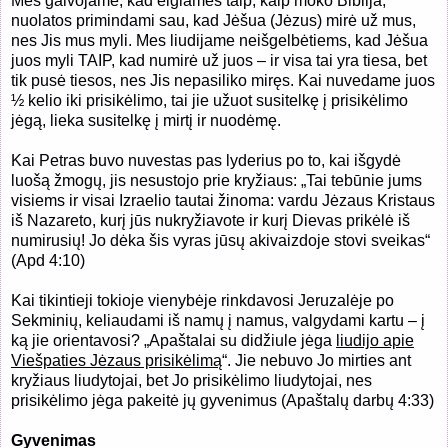
Mes galvojame, kad elgiamės taip, kaip moko Biblija,
nuolatos primindami sau, kad Jėšua (Jėzus) mirė už mus,
nes Jis mus myli. Mes liudijame neišgelbėtiems, kad Jėšua
juos myli TAIP, kad numirė už juos – ir visa tai yra tiesa, bet
tik pusė tiesos, nes Jis nepasiliko miręs. Kai nuvedame juos
½ kelio iki prisikėlimo, tai jie užuot susitelkę į prisikėlimo
jėgą, lieka susitelkę į mirtį ir nuodėmę.
Kai Petras buvo nuvestas pas lyderius po to, kai išgydė
luošą žmogų, jis nesustojo prie kryžiaus: „
Tai tebūnie jums
visiems ir visai Izraelio tautai žinoma: vardu Jėzaus Kristaus
iš Nazareto, kurį jūs nukryžiavote ir kurį Dievas prikėlė iš
numirusių! Jo dėka šis vyras jūsų akivaizdoje stovi sveikas“
(Apd 4:10)
Kai tikintieji tokioje vienybėje rinkdavosi Jeruzalėje po
Sekminių, keliaudami iš namų į namus, valgydami kartu – į
ką jie orientavosi? „
Apaštalai su didžiule jėga
liudijo apie
Viešpaties Jėzaus prisikėlimą
“.
Jie nebuvo Jo mirties ant
kryžiaus liudytojai, bet Jo prisikėlimo liudytojai, nes
prisikėlimo jėga pakeitė jų gyvenimus (Apaštalų darbų 4:33)
Gyvenimas