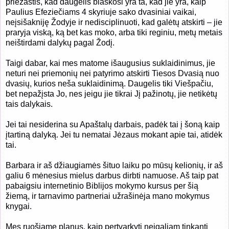
priežastis, kad daugelis blaškosi yra ta, kad jie yra, kaip
Paulius Efeziečiams 4 skyriuje sako dvasiniai vaikai,
neįsišakniję Žodyje ir nedisciplinuoti, kad galėtų atskirti – jie
praryja viską, ką bet kas moko, arba tiki reginiu, metų metais
neištirdami dalykų pagal Žodį.
Taigi dabar, kai mes matome išaugusius suklaidinimus, jie
neturi nei priemonių nei patyrimo atskirti Tiesos Dvasią nuo
dvasių, kurios neša suklaidinimą. Daugelis tiki Viešpačiu,
bet nepažįsta Jo, nes jeigu jie tikrai Jį pažinotų, jie netikėtų
tais dalykais.
Jei tai nesiderina su Apaštalų darbais, padėk tai į šoną kaip
įtartiną dalyką. Jei tu nematai Jėzaus mokant apie tai, atidėk
tai.
Barbara ir aš džiaugiamės šituo laiku po mūsų kelionių, ir aš
galiu 6 mėnesius mielus darbus dirbti namuose. Aš taip pat
pabaigsiu internetinio Biblijos mokymo kursus per šią
žiemą, ir tarnavimo partneriai užrašinėja mano mokymus
knygai.
Mes ruošiame planus, kaip pertvarkyti neįgaliam tinkantį