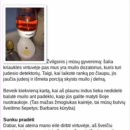
Žvilgsnis į mūsų gyvenimą: šalia
kriauklės virtuvėje pas mus yra muilo dozatorius, kuris turi
judesio detektorių. Taigi, kai laikote ranką po čiaupu, jis
jaučia judesį ir išmeta porciją skysto muilo į delną.
Beveik kiekvieną kartą, kai aš plaunu indus lieka nedidelė
balutė muilo ant padėklo, kaip jūs galite matyti šioje
nuotraukoje. (Tas mažas žmogiukas kairėje, tai mūsų bulvių
šveitimo šepetys; Barbaros kūryba)
Sunku pradėti
Dabar, kai ateina mano eilė dirbti virtuvėje, aš šveičiu