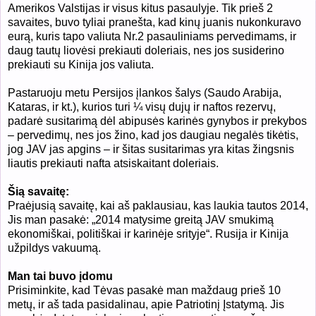
Amerikos Valstijas ir visus kitus pasaulyje. Tik prieš 2
savaites, buvo tyliai pranešta, kad kinų juanis nukonkuravo
eurą, kuris tapo valiuta Nr.2 pasauliniams pervedimams, ir
daug tautų liovėsi prekiauti doleriais, nes jos susiderino
prekiauti su Kinija jos valiuta.
Pastaruoju metu Persijos įlankos šalys (Saudo Arabija,
Kataras, ir kt.), kurios turi ¼ visų dujų ir naftos rezervų,
padarė susitarimą dėl abipusės karinės gynybos ir prekybos
– pervedimų, nes jos žino, kad jos daugiau negalės tikėtis,
jog JAV jas apgins – ir šitas susitarimas yra kitas žingsnis
liautis prekiauti nafta atsiskaitant doleriais.
Šią savaitę:
Praėjusią savaitę, kai aš paklausiau, kas laukia tautos 2014,
Jis man pasakė: „2014 matysime greitą JAV smukimą
ekonomiškai, politiškai ir karinėje srityje“. Rusija ir Kinija
užpildys vakuumą.
Man tai buvo įdomu
Prisiminkite, kad Tėvas pasakė man maždaug prieš 10
metų, ir aš tada pasidalinau, apie Patriotinį Įstatymą. Jis