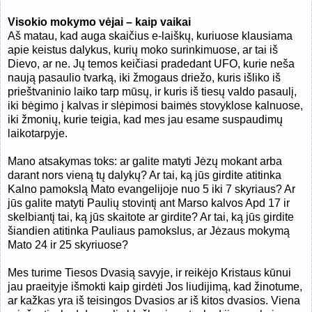
Visokio mokymo vėjai – kaip vaikai
Aš matau, kad auga skaičius e-laiškų, kuriuose klausiama
apie keistus dalykus, kurių moko surinkimuose, ar tai iš
Dievo, ar ne. Jų temos keičiasi pradedant UFO, kurie neša
naują pasaulio tvarką, iki žmogaus driežo, kuris išliko iš
prieštvaninio laiko tarp mūsų, ir kuris iš tiesų valdo pasaulį,
iki bėgimo į kalvas ir slėpimosi baimės stovyklose kalnuose,
iki žmonių, kurie teigia, kad mes jau esame suspaudimų
laikotarpyje.
Mano atsakymas toks: ar galite matyti Jėzų mokant arba
darant nors vieną tų dalykų? Ar tai, ką jūs girdite atitinka
Kalno pamokslą Mato evangelijoje nuo 5 iki 7 skyriaus? Ar
jūs galite matyti Paulių stovintį ant Marso kalvos Apd 17 ir
skelbiantį tai, ką jūs skaitote ar girdite? Ar tai, ką jūs girdite
šiandien atitinka Pauliaus pamokslus, ar Jėzaus mokymą
Mato 24 ir 25 skyriuose?
Mes turime Tiesos Dvasią savyje, ir reikėjo Kristaus kūnui
jau praeityje išmokti kaip girdėti Jos liudijimą, kad žinotume,
ar kažkas yra iš teisingos Dvasios ar iš kitos dvasios. Viena