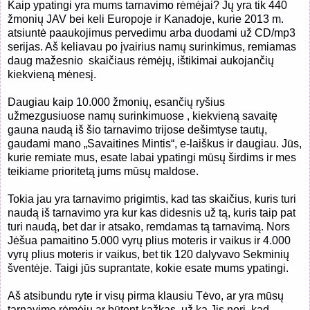
Kaip ypatingi yra mums tarnavimo rėmėjai? Jų yra tik 440
žmonių JAV bei keli Europoje ir Kanadoje, kurie 2013 m.
atsiuntė paaukojimus pervedimu arba duodami už CD/mp3
serijas. Aš keliavau po įvairius namų surinkimus, remiamas
daug mažesnio skaičiaus rėmėjų, ištikimai aukojančių
kiekvieną mėnesį.
Daugiau kaip 10.000 žmonių, esančių ryšius
užmezgusiuose namų surinkimuose , kiekvieną savaitę
gauna naudą iš šio tarnavimo trijose dešimtyse tautų,
gaudami mano „Savaitines Mintis“, e-laiškus ir daugiau. Jūs,
kurie remiate mus, esate labai ypatingi mūsų širdims ir mes
teikiame prioritetą jums mūsų maldose.
Tokia jau yra tarnavimo prigimtis, kad tas skaičius, kuris turi
naudą iš tarnavimo yra kur kas didesnis už tą, kuris taip pat
turi naudą, bet dar ir atsako, remdamas tą tarnavimą. Nors
Jėšua pamaitino 5.000 vyrų plius moteris ir vaikus ir 4.000
vyrų plius moteris ir vaikus, bet tik 120 dalyvavo Sekminių
šventėje. Taigi jūs suprantate, kokie esate mums ypatingi.
Aš atsibundu ryte ir visų pirma klausiu Tėvo, ar yra mūsų
tarnavimo rėmėjų ar būtent kažkas, už ką Jis nori, kad