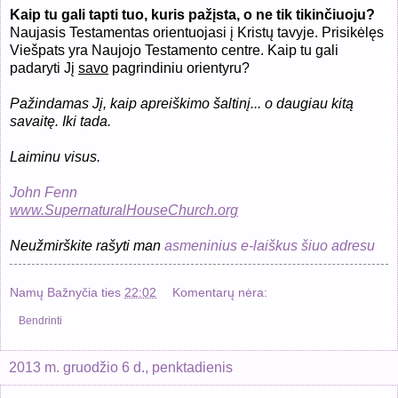
Kaip tu gali tapti tuo, kuris pažįsta, o ne tik tikinčiuoju?
Naujasis Testamentas orientuojasi į Kristų tavyje. Prisikėlęs
Viešpats yra Naujojo Testamento centre. Kaip tu gali
padaryti Jį
savo
pagrindiniu orientyru?
Pažindamas Jį, kaip apreiškimo šaltinį... o daugiau kitą
savaitę. Iki tada.
Laiminu visus.
John Fenn
www.SupernaturalHouseChurch.org
Neužmirškite rašyti man
asmeninius e-laiškus šiuo adresu
Namų Bažnyčia
ties
22:02
Komentarų nėra:
Bendrinti
2013 m. gruodžio 6 d., penktadienis