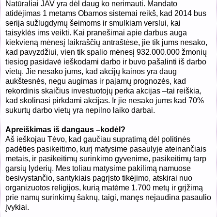
Natūraliai JAV yra dėl daug ko nerimauti. Mandato
atidėjimas 1 metams Obamos sistemai reikš, kad 2014 bus
serija sužlugdymų šeimoms ir smulkiam verslui, kai
taisyklės ims veikti. Kai pranešimai apie darbus auga
kiekvieną mėnesį laikraščių antraštėse, jie tik jums nesako,
kad pavyzdžiui, vien tik spalio mėnesį 932.000.000 žmonių
tiesiog pasidavė ieškodami darbo ir buvo pašalinti iš darbo
vietų. Jie nesako jums, kad akcijų kainos yra daug
aukštesnės, negu augimas ir pajamų prognozės, kad
rekordinis skaičius investuotojų perka akcijas –tai reiškia,
kad skolinasi pirkdami akcijas. Ir jie nesako jums kad 70%
sukurtų darbo vietų yra nepilno laiko darbai.
Apreiškimas iš dangaus –kodėl?
Aš ieškojau Tėvo, kad gaučiau supratimą dėl politinės
padėties pasikeitimo, kurį matysime pasaulyje ateinančiais
metais, ir pasikeitimų surinkimo gyvenime, pasikeitimų tarp
garsių lyderių. Mes toliau matysime pakilimą namuose
besivystančio, santykiais pagrįsto tikėjimo, atskirai nuo
organizuotos religijos, kurią matėme 1.700 metų ir grįžimą
prie namų surinkimų šaknų, taigi, manęs nejaudina pasaulio
įvykiai.