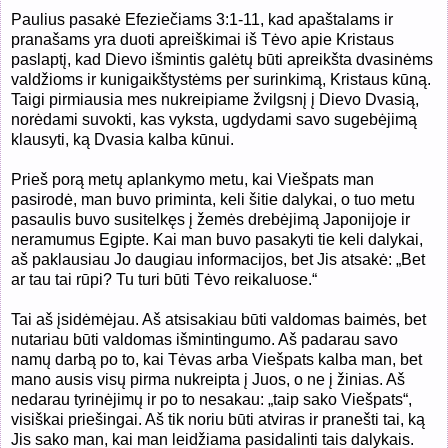
Paulius pasakė Efeziečiams 3:1-11, kad apaštalams ir
pranašams yra duoti apreiškimai iš Tėvo apie Kristaus
paslaptį, kad Dievo išmintis galėtų būti apreikšta dvasinėms
valdžioms ir kunigaikštystėms per surinkimą, Kristaus kūną.
Taigi pirmiausia mes nukreipiame žvilgsnį į Dievo Dvasią,
norėdami suvokti, kas vyksta, ugdydami savo sugebėjimą
klausyti, ką Dvasia kalba kūnui.
Prieš porą metų aplankymo metu, kai Viešpats man
pasirodė, man buvo priminta, keli šitie dalykai, o tuo metu
pasaulis buvo susitelkęs į žemės drebėjimą Japonijoje ir
neramumus Egipte. Kai man buvo pasakyti tie keli dalykai,
aš paklausiau Jo daugiau informacijos, bet Jis atsakė: „Bet
ar tau tai rūpi? Tu turi būti Tėvo reikaluose.“
Tai aš įsidėmėjau. Aš atsisakiau būti valdomas baimės, bet
nutariau būti valdomas išmintingumo. Aš padarau savo
namų darbą po to, kai Tėvas arba Viešpats kalba man, bet
mano ausis visų pirma nukreipta į Juos, o ne į žinias. Aš
nedarau tyrinėjimų ir po to nesakau: „taip sako Viešpats“,
visiškai priešingai. Aš tik noriu būti atviras ir pranešti tai, ką
Jis sako man, kai man leidžiama pasidalinti tais dalykais.