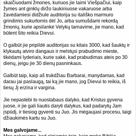
skaičiuodami žmones, kuriuos jie laimi Viešpačiui, kaip
žymes ant ginklų diržo laukiniuose vakaruose arba
žavėdamiesi didžiule auditorija su itališko marmuro
grindimis sukurtomis dėl Jo, arba sumušdami rekordą
žmonių, kurie apsilankė Velykų tarnavime, jie mano, kad
būtent šito reikia Dievui.
O galbūt jie pripildė auditorijas su kitais 3000, kad šauktų ir
klykautų atviro dangaus ir melstųsi prabudimo mieste,
tikėdami lyderiais, kurie sakė, kad prabudimas ateis po 30
dienų, jeigu jie 30 dienų pasninkaus.
Galbūt taip, kaip aš trukdžiau Barbarai, manydamas, kad
darau jai paslaugą, tai ką jie mano, jog Dievui to reikia, iš
tiesų Jį erzina ir vargina.
Jie nepastebi to nuostabaus dalyko, kad Kristus gyvena
juose, ir jie gali liautis daryti dalykus, kad padarytų Jam
įspūdį, ir tiesiog gyventi su Juo. Jis mėgaujasi procesu, taigi
džiaukimės kartu su Juo.
Mes galvojame...