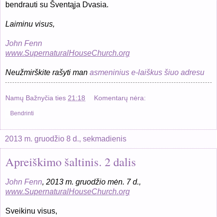
bendrauti su Šventąja Dvasia.
Laiminu visus,
John Fenn
www.SupernaturalHouseChurch.org
Neužmirškite rašyti man
asmeninius e-laiškus šiuo adresu
Namų Bažnyčia
ties
21:18
Komentarų nėra:
Bendrinti
2013 m. gruodžio 8 d., sekmadienis
Apreiškimo šaltinis. 2 dalis
John Fenn
, 2013 m. gruodžio mėn.
7
d.,
www.SupernaturalHouseChurch.org
Sveikinu visus,