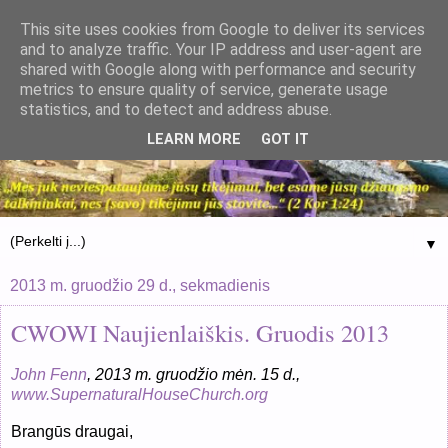
This site uses cookies from Google to deliver its services
and to analyze traffic. Your IP address and user-agent are
shared with Google along with performance and security
metrics to ensure quality of service, generate usage
statistics, and to detect and address abuse.
LEARN MORE
GOT IT
▼
2013 m. gruodžio 29 d., sekmadienis
CWOWI Naujienlaiškis. Gruodis 2013
John Fenn
, 2013 m. gruodžio mėn. 1
5
d.,
www.SupernaturalHouseChurch.org
Brangūs draugai,