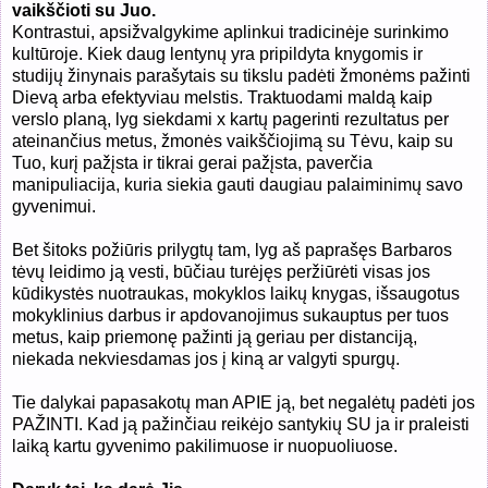
vaikščioti su Juo.
Kontrastui, apsižvalgykime aplinkui tradicinėje surinkimo
kultūroje. Kiek daug lentynų yra pripildyta knygomis ir
studijų žinynais parašytais su tikslu padėti žmonėms pažinti
Dievą arba efektyviau melstis. Traktuodami maldą kaip
verslo planą, lyg siekdami x kartų pagerinti rezultatus per
ateinančius metus, žmonės vaikščiojimą su Tėvu, kaip su
Tuo, kurį pažįsta ir tikrai gerai pažįsta, paverčia
manipuliacija, kuria siekia gauti daugiau palaiminimų savo
gyvenimui.
Bet šitoks požiūris prilygtų tam, lyg aš paprašęs Barbaros
tėvų leidimo ją vesti, būčiau turėjęs peržiūrėti visas jos
kūdikystės nuotraukas, mokyklos laikų knygas, išsaugotus
mokyklinius darbus ir apdovanojimus sukauptus per tuos
metus, kaip priemonę pažinti ją geriau per distanciją,
niekada nekviesdamas jos į kiną ar valgyti spurgų.
Tie dalykai papasakotų man APIE ją, bet negalėtų padėti jos
PAŽINTI. Kad ją pažinčiau reikėjo santykių SU ja ir praleisti
laiką kartu gyvenimo pakilimuose ir nuopuoliuose.