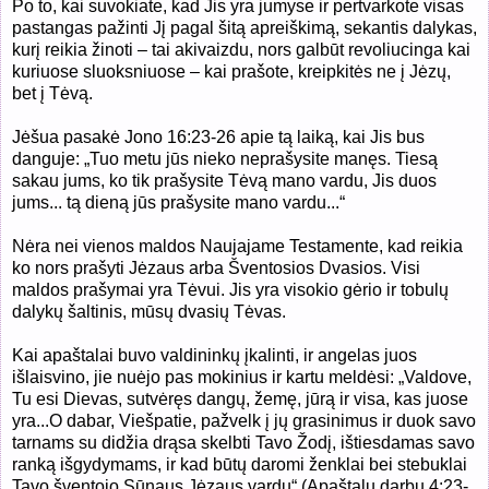
Po to, kai suvokiate, kad Jis yra jumyse ir pertvarkote visas
pastangas pažinti Jį pagal šitą apreiškimą, sekantis dalykas,
kurį reikia žinoti – tai akivaizdu, nors galbūt revoliucinga kai
kuriuose sluoksniuose – kai prašote, kreipkitės ne į Jėzų,
bet į Tėvą.
Jėšua pasakė Jono 16:23-26 apie tą laiką, kai Jis bus
danguje: „Tuo metu jūs nieko neprašysite manęs. Tiesą
sakau jums, ko tik prašysite Tėvą mano vardu, Jis duos
jums... tą dieną jūs prašysite mano vardu...“
Nėra nei vienos maldos Naujajame Testamente, kad reikia
ko nors prašyti Jėzaus arba Šventosios Dvasios. Visi
maldos prašymai yra Tėvui. Jis yra visokio gėrio ir tobulų
dalykų šaltinis, mūsų dvasių Tėvas.
Kai apaštalai buvo valdininkų įkalinti, ir angelas juos
išlaisvino, jie nuėjo pas mokinius ir kartu meldėsi: „
Valdove,
Tu esi Dievas, sutvėręs dangų, žemę, jūrą ir visa, kas juose
yra...O dabar, Viešpatie, pažvelk į jų grasinimus ir duok savo
tarnams su didžia drąsa skelbti Tavo Žodį, ištiesdamas savo
ranką išgydymams, ir kad būtų daromi ženklai bei stebuklai
Tavo šventojo Sūnaus Jėzaus vardu“ (
Apaštalų darbų 4:23-