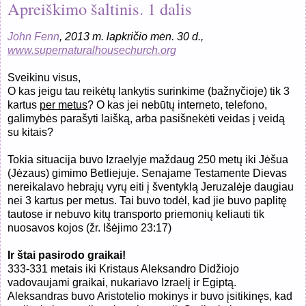
Apreiškimo šaltinis. 1 dalis
John Fenn
, 2013 m. lapkričio mėn.
30
d.,
www.supernaturalhousechurch.org
Sveikinu visus,
O kas jeigu tau reikėtų lankytis surinkime (bažnyčioje) tik 3
kartus
per metus
? O kas jei nebūtų interneto, telefono,
galimybės parašyti laišką, arba pasišnekėti veidas į veidą
su kitais?
Tokia situacija buvo Izraelyje maždaug 250 metų iki Jėšua
(Jėzaus) gimimo Betliejuje. Senajame Testamente Dievas
nereikalavo hebrajų vyrų eiti į šventyklą Jeruzalėje daugiau
nei 3 kartus per metus. Tai buvo todėl, kad jie buvo paplitę
tautose ir nebuvo kitų transporto priemonių keliauti tik
nuosavos kojos (žr. Išėjimo 23:17)
Ir štai pasirodo graikai!
333-331 metais iki Kristaus Aleksandro Didžiojo
vadovaujami graikai, nukariavo Izraelį ir Egiptą.
Aleksandras buvo Aristotelio mokinys ir buvo įsitikinęs, kad