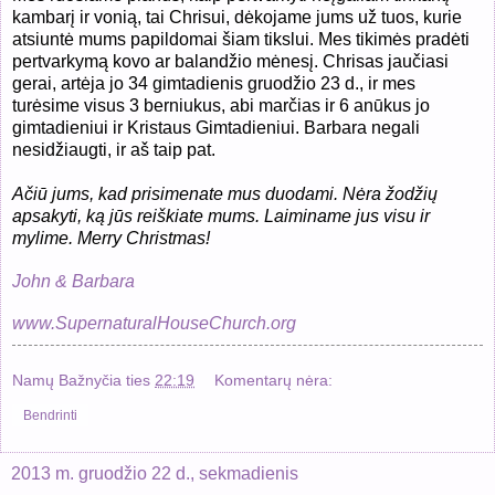
kambarį ir vonią, tai Chrisui, dėkojame jums už tuos, kurie
atsiuntė mums papildomai šiam tikslui. Mes tikimės pradėti
pertvarkymą kovo ar balandžio mėnesį. Chrisas jaučiasi
gerai, artėja jo 34 gimtadienis gruodžio 23 d., ir mes
turėsime visus 3 berniukus, abi marčias ir 6 anūkus jo
gimtadieniui ir Kristaus Gimtadieniui. Barbara negali
nesidžiaugti, ir aš taip pat.
Ačiū jums, kad prisimenate mus duodami. Nėra žodžių
apsakyti, ką jūs reiškiate mums. Laiminame jus visu ir
mylime. Merry Christmas!
John & Barbara
www.SupernaturalHouseChurch.org
Namų Bažnyčia
ties
22:19
Komentarų nėra:
Bendrinti
2013 m. gruodžio 22 d., sekmadienis