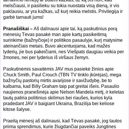
melsčiausi, ir pasilieku su tokia nuostata visą dieną, ir vis
paklausiu, ar yra kažkas, už kurį reikia melstis. Privilegija ir
garbė tarnauti jums!
Pranašiškai –
Aš dalinausi apie tai, ką paskutinius porą
mėnesių Tėvas pasakė man apie kartų pasikeitimą
surinkime (bažnyčioje) ir politikos pasaulyje, kurį matysime
ateinančiais metais. Buvo akcentuojama, kad mažės
lyderių, jie bus pakeičiami, nes Viešpats daugiau veikia per
žmones, nei per lyderius iš viršaus žemyn.
Paskutinėmis savaitėmis JAV mus pasiekė žinios apie
Chuck Smith, Paul Crouch (TBN TV tinklo įkūrėjas), mega
bažnyčių pastorių mirtis avarijose ir savižudybę, be to
kalbama, kad Billy Graham taip pat greitai išeis. Pasaulio
naujienos pranešinėja apie Nelson Mandela mirtį, ir keletas
tautų patiria politinius skilimus bei riaušes, kurios kyla
pradedant JAV ir baigiant Ukraina, Brazilija bei keliose
kitose šalyse.
Praeitą mėnesį aš dalinausi, kad Tėvas pasakė, jog tautos
priima sprendimus, kurie žlugdančiai paveiks Jungtines