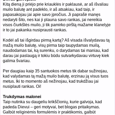
Kitą dieną ji priėjo prie kriauklės ir paklausė, ar aš išvaliau
muilo balutę ant padėklo, ir aš atsakiau, kad taip, ir
papasakojau jai apie savo įpročius. Ji paprašė manęs
nedaryti šito, nes kai ji plauna savo rankas, jai nereikia
visos čiurkšlės muilo, ji tik pamirko pirštą mažame klanelyje
ir to jai pakanka nusiprausti rankas.
Kodėl aš tai išgirdau pirmą kartą? Aš visada išvalydavau tą
mažą muilo balutę, visų pirma taip taupydamas muilą,
naudodamas tai, ką surenku, o darydamas tai maniau, kad
darau jai paslaugą ir tokiu būdu sutvarkydavau virtuvę kiek
galima švariau.
Per daugiau kaip 35 santuokos metus tik dabar sužinojau,
kad valydamas tą mažą muilo balutę, erzinau ją visus tuos
metus. Iki to momento aš nežinojau, kad trukdžiau jai
nusiplauti rankas. Oi!
Trukdymas malonei
Taip nutinka su daugeliu krikščionių, kurie galvoja, kad
padeda Dievui – geri motyvai, bet blogas pritaikymas.
Galbūt religinėmis formulėmis ir praktikomis, galbūt