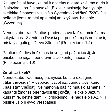
Kai apaštalai buvo įkalinti ir angelas atidarė kalėjimo duris ir
išlaisvino juos, Jis pasakė:
„Eikite ir, atsistoję šventykloje,
skelbkite žmonėms visus šio
Gyvenimo
žodžius“ (5:20). Jis
neliepė jiems kalbėti apie mirtį ant kryžiaus, bet apie
„Gyvenimą“.
Nenuostabu, kad Paulius pradeda savo laišką romiečiams
sakydamas: „Šventumo Dvasia per prisikėlimą iš numirusių
pristatytą galingu Dievo Sūnumi” (Romiečiams 1:4)
Pauliaus širdies troškimas buvo: „
kad pažinčiau Jį, Jo
prisikėlimo jėgą ir bendravimą Jo kentėjimuose…
“
(Filipiečiams 3:10)
Žinoti ar tikėti?
Nenuostabu, kad mūsų bažnyčios kultūra užaugino
„tikinčiuosius“
Viešpačiu, užuot užauginus tuos, kurie
„pažįsta“
Viešpatį.
Neįmanoma pažinti mirusio asmens
, ir
kadangi žmonės orientavosi tik į kryžių, jie tikėjo Jėzumi,
kuris mirė, bet neidami iki prisikėlimo, jie negalėjo PAŽINTI
prisikėlusio ir gyvo Viešpaties!