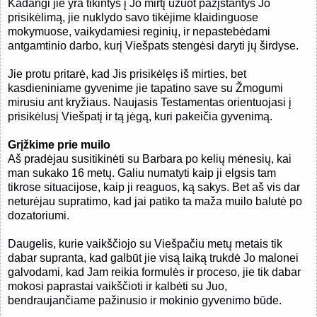
Kadangi jie yra tikintys į Jo mirtį užuot pažįstantys Jo
prisikėlimą, jie nuklydo savo tikėjime klaidinguose
mokymuose, vaikydamiesi reginių, ir nepastebėdami
antgamtinio darbo, kurį Viešpats stengėsi daryti jų širdyse.
Jie protu pritarė, kad Jis prisikėlęs iš mirties, bet
kasdieniniame gyvenime jie tapatino save su Žmogumi
mirusiu ant kryžiaus. Naujasis Testamentas orientuojasi į
prisikėlusį Viešpatį ir tą jėgą, kuri pakeičia gyvenimą.
Grįžkime prie muilo
Aš pradėjau susitikinėti su Barbara po kelių mėnesių, kai
man sukako 16 metų. Galiu numatyti kaip ji elgsis tam
tikrose situacijose, kaip ji reaguos, ką sakys. Bet aš vis dar
neturėjau supratimo, kad jai patiko ta maža muilo balutė po
dozatoriumi.
Daugelis, kurie vaikščiojo su Viešpačiu metų metais tik
dabar supranta, kad galbūt jie visą laiką trukdė Jo malonei
galvodami, kad Jam reikia formulės ir proceso, jie tik dabar
mokosi paprastai vaikščioti ir kalbėti su Juo,
bendraujančiame pažinusio ir mokinio gyvenimo būde.