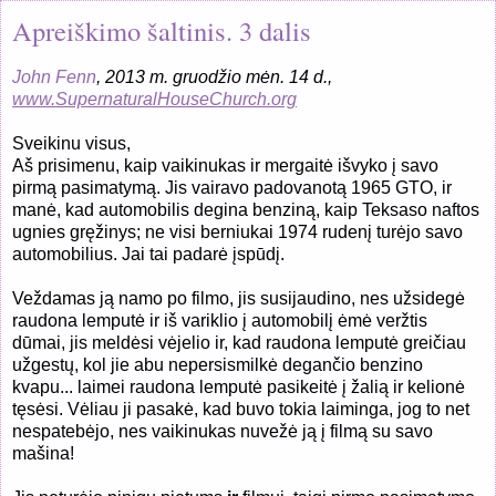
Apreiškimo šaltinis. 3 dalis
John Fenn
, 2013 m. gruodžio mėn. 14 d.,
www.SupernaturalHouseChurch.org
Sveikinu visus,
Aš prisimenu, kaip vaikinukas ir mergaitė išvyko į savo
pirmą pasimatymą. Jis vairavo padovanotą 1965 GTO, ir
manė, kad automobilis degina benziną, kaip Teksaso naftos
ugnies gręžinys; ne visi berniukai 1974 rudenį turėjo savo
automobilius. Jai tai padarė įspūdį.
Veždamas ją namo po filmo, jis susijaudino, nes užsidegė
raudona lemputė ir iš variklio į automobilį ėmė veržtis
dūmai, jis meldėsi vėjelio ir, kad raudona lemputė greičiau
užgestų, kol jie abu nepersismilkė degančio benzino
kvapu... laimei raudona lemputė pasikeitė į žalią ir kelionė
tęsėsi. Vėliau ji pasakė, kad buvo tokia laiminga, jog to net
nespatebėjo, nes vaikinukas nuvežė ją į filmą su savo
mašina!