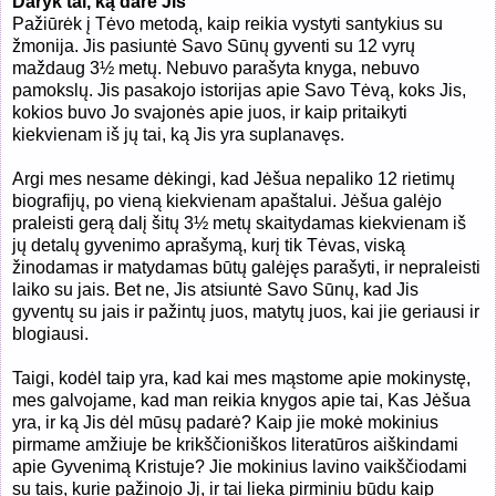
Daryk tai, ką darė Jis
Pažiūrėk į Tėvo metodą, kaip reikia vystyti santykius su
žmonija. Jis pasiuntė Savo Sūnų gyventi su 12 vyrų
maždaug 3½ metų. Nebuvo parašyta knyga, nebuvo
pamokslų. Jis pasakojo istorijas apie Savo Tėvą, koks Jis,
kokios buvo Jo svajonės apie juos, ir kaip pritaikyti
kiekvienam iš jų tai, ką Jis yra suplanavęs.
Argi mes nesame dėkingi, kad Jėšua nepaliko 12 rietimų
biografijų, po vieną kiekvienam apaštalui. Jėšua galėjo
praleisti gerą dalį šitų 3½ metų skaitydamas kiekvienam iš
jų detalų gyvenimo aprašymą, kurį tik Tėvas, viską
žinodamas ir matydamas būtų galėjęs parašyti, ir nepraleisti
laiko su jais. Bet ne, Jis atsiuntė Savo Sūnų, kad Jis
gyventų su jais ir pažintų juos, matytų juos, kai jie geriausi ir
blogiausi.
Taigi, kodėl taip yra, kad kai mes mąstome apie mokinystę,
mes galvojame, kad man reikia knygos apie tai, Kas Jėšua
yra, ir ką Jis dėl mūsų padarė? Kaip jie mokė mokinius
pirmame amžiuje be krikščioniškos literatūros aiškindami
apie Gyvenimą Kristuje? Jie mokinius lavino vaikščiodami
su tais, kurie pažinojo Jį, ir tai lieka pirminiu būdu kaip