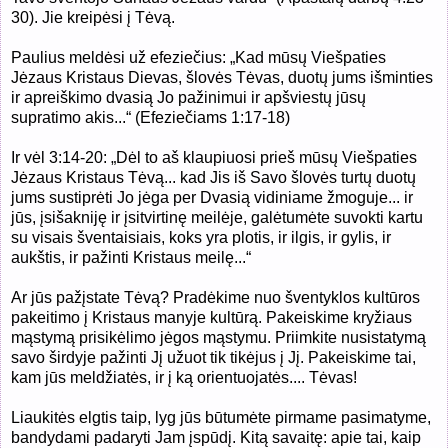
30
).
Jie kreipėsi į Tėvą.
Paulius meldėsi už efeziečius: „K
ad mūsų Viešpaties
Jėzaus Kristaus Dievas, šlovės Tėvas, duotų jums išminties
ir apreiškimo dvasią Jo pažinimui ir apšviestų jūsų
supratimo akis...“ (
Efeziečiams 1:17-18)
Ir vėl 3:14-20:
„
Dėl to aš klaupiuosi prieš mūsų Viešpaties
Jėzaus Kristaus Tėvą... kad Jis iš Savo šlovės turtų duotų
jums sustiprėti Jo jėga per Dvasią vidiniame žmoguje... ir
jūs, įsišakniję ir įsitvirtinę meilėje, galėtumėte suvokti kartu
su visais šventaisiais, koks yra plotis, ir ilgis, ir gylis, ir
aukštis, ir pažinti Kristaus meilę...“
Ar jūs pažįstate Tėvą? Pradėkime nuo šventyklos kultūros
pakeitimo į Kristaus manyje kultūrą. Pakeiskime kryžiaus
mąstymą prisikėlimo jėgos mąstymu. Priimkite nusistatymą
savo širdyje pažinti Jį užuot tik tikėjus į Jį. Pakeiskime tai,
kam jūs meldžiatės, ir į ką orientuojatės.... Tėvas!
Liaukitės elgtis taip, lyg jūs būtumėte pirmame pasimatyme,
bandydami padaryti Jam įspūdį. Kitą savaitę: apie tai, kaip