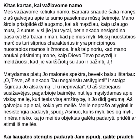
Kitas kartas, kai važiavome namo
Mes važiavome keliuku namo, Barbara snaudė šalia manęs,
o aš galvojau apie teisumo pasekmes mūsų šeimoje. Mano
širdis prisipildė džiaugsmo, kai aš mąsčiau, kaip užaugo
mūsų 3 sūnūs, visi jie jau vyrai, bet niekada nesigėdina
pasakyti Barbarai ir man, kad jie mus myli. Mūsų nuostabios
marčios turi stiprius charakterius ir yra principingos,
nuostabios mamos ir žmonos. Ir aš taip noriu, kad mano
anūkai prisimintų mane, kaip Dievo Tėvo pavyzdį ir
meldžiuosi, kad jie vaikščiotų su Juo ir pažintų Jį!
Matydamas platų Jo malonės spektrą, beveik balsu ištariau:
„O, Tėve, aš niekada Tau negalėsiu atsilyginti!” ir staiga
išgirdau Jo atsakymą: „Tu neprivalai”. O aš stebėjausi
susižavėjęs, pagarbioje baimėje, nutilęs mąstydamas apie
viską: meilę, kuri tęsis visą amžinybę, ir Jo didį gerumą. Aš
galvojau apie tai, kokia yra meilė. Meilė neprašo atlyginti ir
nesistengia padaryti įspūdį. Asmuo, kuris myli, tiesiog myli,
ir nėra nieko, ką jo meilės objektas galėtų padaryti, pridėti ar
atimti iš meilės.
Kai liaujatės stengtis padaryti Jam įspūdį, galite pradėti