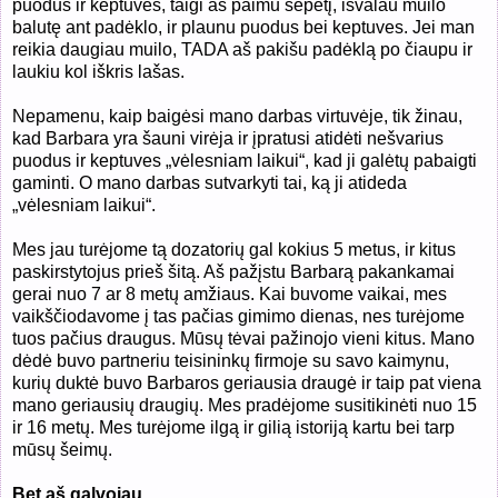
puodus ir keptuves, taigi aš paimu šepetį, išvalau muilo
balutę ant padėklo, ir plaunu puodus bei keptuves. Jei man
reikia daugiau muilo, TADA aš pakišu padėklą po čiaupu ir
laukiu kol iškris lašas.
Nepamenu, kaip baigėsi mano darbas virtuvėje, tik žinau,
kad Barbara yra šauni virėja ir įpratusi atidėti nešvarius
puodus ir keptuves „vėlesniam laikui“, kad ji galėtų pabaigti
gaminti. O mano darbas sutvarkyti tai, ką ji atideda
„vėlesniam laikui“.
Mes jau turėjome tą dozatorių gal kokius 5 metus, ir kitus
paskirstytojus prieš šitą. Aš pažįstu Barbarą pakankamai
gerai nuo 7 ar 8 metų amžiaus. Kai buvome vaikai, mes
vaikščiodavome į tas pačias gimimo dienas, nes turėjome
tuos pačius draugus. Mūsų tėvai pažinojo vieni kitus. Mano
dėdė buvo partneriu teisininkų firmoje su savo kaimynu,
kurių duktė buvo Barbaros geriausia draugė ir taip pat viena
mano geriausių draugių. Mes pradėjome susitikinėti nuo 15
ir 16 metų. Mes turėjome ilgą ir gilią istoriją kartu bei tarp
mūsų šeimų.
Bet aš galvojau...