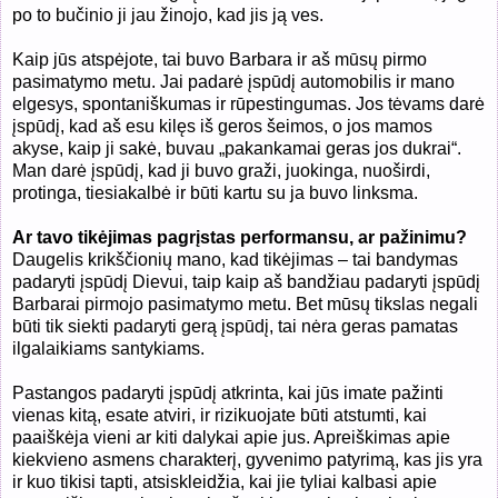
po to bučinio ji jau žinojo, kad jis ją ves.
Kaip jūs atspėjote, tai buvo Barbara ir aš mūsų pirmo
pasimatymo metu. Jai padarė įspūdį automobilis ir mano
elgesys, spontaniškumas ir rūpestingumas. Jos tėvams darė
įspūdį, kad aš esu kilęs iš geros šeimos, o jos mamos
akyse, kaip ji sakė, buvau „pakankamai geras jos dukrai“.
Man darė įspūdį, kad ji buvo graži, juokinga, nuoširdi,
protinga, tiesiakalbė ir būti kartu su ja buvo linksma.
Ar tavo tikėjimas pagrįstas performansu, ar pažinimu?
Daugelis krikščionių mano, kad tikėjimas – tai bandymas
padaryti įspūdį Dievui, taip kaip aš bandžiau padaryti įspūdį
Barbarai pirmojo pasimatymo metu. Bet mūsų tikslas negali
būti tik siekti padaryti gerą įspūdį, tai nėra geras pamatas
ilgalaikiams santykiams.
Pastangos padaryti įspūdį atkrinta, kai jūs imate pažinti
vienas kitą, esate atviri, ir rizikuojate būti atstumti, kai
paaiškėja vieni ar kiti dalykai apie jus. Apreiškimas apie
kiekvieno asmens charakterį, gyvenimo patyrimą, kas jis yra
ir kuo tikisi tapti, atsiskleidžia, kai jie tyliai kalbasi apie