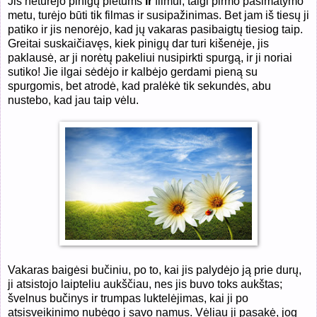
Jis neturėjo pinigų pietums
ir
filmui, taigi pirmo pasimatymo
metu, turėjo būti tik filmas ir susipažinimas. Bet jam iš tiesų ji
patiko ir jis nenorėjo, kad jų vakaras pasibaigtų tiesiog taip.
Greitai suskaičiavęs, kiek pinigų dar turi kišenėje, jis
paklausė, ar ji norėtų pakeliui nusipirkti spurgą, ir ji noriai
sutiko! Jie ilgai sėdėjo ir kalbėjo gerdami pieną su
spurgomis, bet atrodė, kad pralėkė tik sekundės, abu
nustebo, kad jau taip vėlu.
Vakaras baigėsi bučiniu, po to, kai jis palydėjo ją prie durų,
ji atsistojo laipteliu aukščiau, nes jis buvo toks aukštas;
švelnus bučinys ir trumpas luktelėjimas, kai ji po
atsisveikinimo nubėgo į savo namus. Vėliau ji pasakė, jog