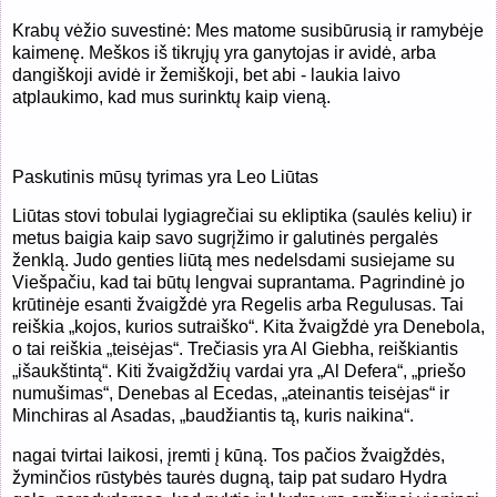
Krabų vėžio suvestinė: Mes matome susibūrusią ir ramybėje
kaimenę. Meškos iš tikrųjų yra ganytojas ir avidė, arba
dangiškoji avidė ir žemiškoji, bet abi - laukia laivo
atplaukimo, kad mus surinktų kaip vieną.
Paskutinis mūsų tyrimas yra Leo Liūtas
Liūtas stovi tobulai lygiagrečiai su ekliptika (saulės keliu) ir
metus baigia kaip savo sugrįžimo ir galutinės pergalės
ženklą. Judo genties liūtą mes nedelsdami susiejame su
Viešpačiu, kad tai būtų lengvai suprantama. Pagrindinė jo
krūtinėje esanti žvaigždė yra Regelis arba Regulusas. Tai
reiškia „kojos, kurios sutraiško“. Kita žvaigždė yra Denebola,
o tai reiškia „teisėjas“. Trečiasis yra Al Giebha, reiškiantis
„išaukštintą“. Kiti žvaigždžių vardai yra „Al Defera“, „priešo
numušimas“, Denebas al Ecedas, „ateinantis teisėjas“ ir
Minchiras al Asadas, „baudžiantis tą, kuris naikina“.
nagai tvirtai laikosi, įremti į kūną. Tos pačios žvaigždės,
žyminčios rūstybės taurės dugną, taip pat sudaro Hydra