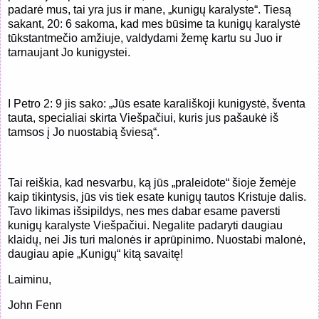
padarė mus, tai yra jus ir mane, „kunigų karalyste“. Tiesą
sakant, 20: 6 sakoma, kad mes būsime ta kunigų karalystė
tūkstantmečio amžiuje, valdydami žemę kartu su Juo ir
tarnaujant Jo kunigystei.
I Petro 2: 9 jis sako: „Jūs esate karališkoji kunigystė, šventa
tauta, specialiai skirta Viešpačiui, kuris jus pašaukė iš
tamsos į Jo nuostabią šviesą“.
Tai reiškia, kad nesvarbu, ką jūs „praleidote“ šioje žemėje
kaip tikintysis, jūs vis tiek esate kunigų tautos Kristuje dalis.
Tavo likimas išsipildys, nes mes dabar esame paversti
kunigų karalyste Viešpačiui. Negalite padaryti daugiau
klaidų, nei Jis turi malonės ir aprūpinimo. Nuostabi malonė,
daugiau apie „Kunigų“ kitą savaitę!
Laiminu,
John Fenn