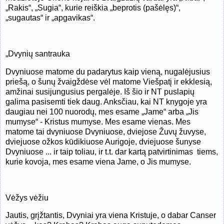
„Rakis“, „Sugia“, kurie reiškia „beprotis (pašėlęs)“,
„sugautas“ ir „apgavikas“.
„
Dvynių santrauka
Dvyniuose matome du padarytus kaip vieną, nugalėjusius
priešą, o šunų žvaigždėse vėl matome Viešpatį ir ekklesią,
amžinai susijungusius pergalėje. Iš šio ir NT puslapių
galima pasisemti tiek daug. Anksčiau, kai NT knygoje yra
daugiau nei 100 nuorodų, mes esame „Jame“ arba „Jis
mumyse“ - Kristus mumyse. Mes esame vienas. Mes
matome tai dvyniuose Dvyniuose, dviejose Žuvų žuvyse,
dviejuose ožkos kūdikiuose Aurigoje, dviejuose šunyse
Dvyniuose ... ir taip toliau, ir t.t. dar kartą patvirtinimas tiems,
kurie kovoja, mes esame viena Jame, o Jis mumyse.
Vėžys vėžiu
Jautis, grįžtantis, Dvyniai yra viena Kristuje, o dabar Canser