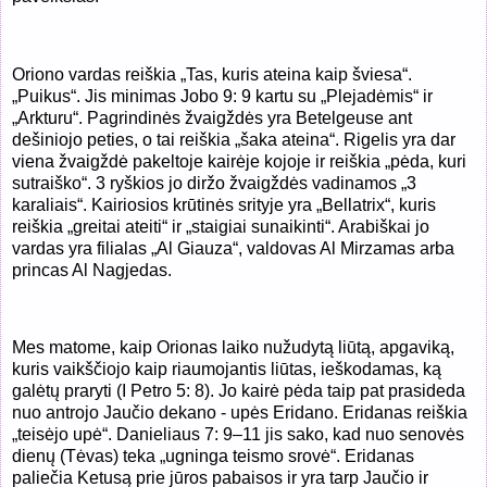
Oriono vardas reiškia „Tas, kuris ateina kaip šviesa“.
„Puikus“. Jis minimas Jobo 9: 9 kartu su „Plejadėmis“ ir
„Arkturu“. Pagrindinės žvaigždės yra Betelgeuse ant
dešiniojo peties, o tai reiškia „šaka ateina“. Rigelis yra dar
viena žvaigždė pakeltoje kairėje kojoje ir reiškia „pėda, kuri
sutraiško“. 3 ryškios jo diržo žvaigždės vadinamos „3
karaliais“. Kairiosios krūtinės srityje yra „Bellatrix“, kuris
reiškia „greitai ateiti“ ir „staigiai sunaikinti“. Arabiškai jo
vardas yra filialas „Al Giauza“, valdovas Al Mirzamas arba
princas Al Nagjedas.
Mes matome, kaip Orionas laiko nužudytą liūtą, apgaviką,
kuris vaikščiojo kaip riaumojantis liūtas, ieškodamas, ką
galėtų praryti (I Petro 5: 8). Jo kairė pėda taip pat prasideda
nuo antrojo Jaučio dekano - upės Eridano. Eridanas reiškia
„teisėjo upė“. Danieliaus 7: 9–11 jis sako, kad nuo senovės
dienų (Tėvas) teka „ugninga teismo srovė“. Eridanas
paliečia Ketusą prie jūros pabaisos ir yra tarp Jaučio ir