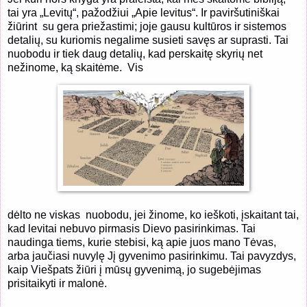
tai yra „Levitų“, pažodžiui „Apie levitus“. Ir paviršutiniškai
žiūrint
su gera priežastimi; joje gausu kultūros ir sistemos
detalių, su kuriomis negalime susieti savęs ar suprasti. Tai
nuobodu ir tiek daug detalių, kad perskaitę skyrių net
nežinome, ką skaitėme.
Vis
dėlto ne viskas
nuobodu, jei žinome, ko ieškoti, įskaitant tai,
kad levitai nebuvo pirmasis Dievo pasirinkimas. Tai
naudinga tiems, kurie stebisi, ką apie juos mano Tėvas,
arba jaučiasi nuvylę Jį gyvenimo pasirinkimu. Tai pavyzdys,
kaip Viešpats žiūri į mūsų gyvenimą, jo sugebėjimas
prisitaikyti ir malonė.