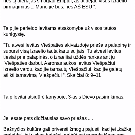
nes tą dieną aš smogiau Egiptui, aš atidėjau visus Izraelio
pirmagimius ... Mano jie bus, nes AŠ ESU “.
Taip jie perleido levitams atsakomybę už visos tautos
kunigystę.
"Tu atvesi levitus Viešpaties akivaizdoje priešais palapinę ir
subursi visą Izraelio tautą kartu su jais. Tu atvesi levitus
tiesiai prie palapinės, o izraelitai uždės rankas ant jų
Viešpaties darbui. Aaronas aukos levitus Viešpačiui
Izraelio vardu, kad jie tarnautų Viešpačiui, kad jie galėtų
atlikti tarnavimą Viešpačiui “. Skaičiai 8: 9–11
Taip levitai atsidūrė tarnyboje. 3-asis Dievo pasirinkimas.
Jei esate pats didžiausias savo priešas ....
Bažnyčios kultūra gali priversti žmogų pajusti, kad jei „kažką