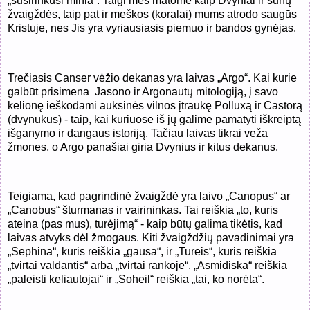
„susirinkusi minia“. Taigi mes matome kaip Dvyniai ir šunų
žvaigždės, taip pat ir meškos (koralai) mums atrodo saugūs
Kristuje, nes Jis yra vyriausiasis piemuo ir bandos gynėjas.
Trečiasis Canser vėžio dekanas yra laivas „Argo“. Kai kurie
galbūt prisimena Jasono ir Argonautų mitologiją, į savo
kelionę ieškodami auksinės vilnos įtraukę Polluxą ir Castorą
(dvynukus) - taip, kai kuriuose iš jų galime pamatyti iškreiptą
išganymo ir dangaus istoriją. Tačiau laivas tikrai veža
žmones, o Argo
panašiai giria Dvynius ir kitus dekanus.
Teigiama, kad pagrindinė žvaigždė yra laivo „Canopus“ ar
„Canobus“ šturmanas ir vairininkas. Tai reiškia „to, kuris
ateina (pas mus), turėjimą“ - kaip būtų galima tikėtis, kad
laivas atvyks dėl žmogaus. Kiti žvaigždžių pavadinimai yra
„Sephina“, kuris reiškia „gausa“, ir „Tureis“, kuris reiškia
„tvirtai valdantis“ arba „tvirtai rankoje“. „Asmidiska“ reiškia
„paleisti keliautojai“ ir „Soheil“ reiškia „tai, ko norėta“.