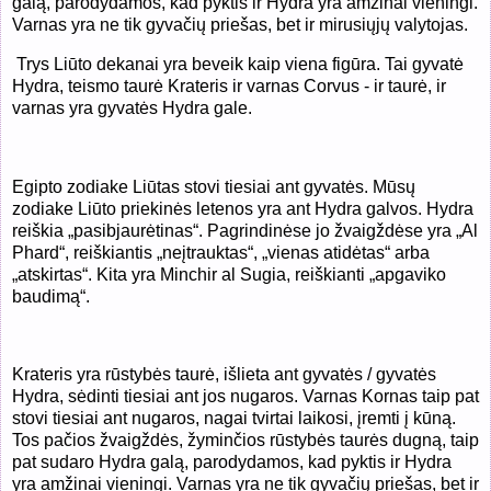
galą, parodydamos, kad pyktis ir Hydra yra amžinai vieningi.
Varnas yra ne tik gyvačių priešas, bet ir mirusiųjų valytojas.
Trys Liūto dekanai yra beveik kaip viena figūra. Tai gyvatė
Hydra, teismo taurė Krateris ir varnas Corvus - ir taurė, ir
varnas yra gyvatės Hydra gale.
Egipto zodiake Liūtas stovi tiesiai ant gyvatės. Mūsų
zodiake Liūto priekinės letenos yra ant Hydra galvos. Hydra
reiškia „pasibjaurėtinas“. Pagrindinėse jo žvaigždėse yra „Al
Phard“, reiškiantis „neįtrauktas“, „vienas atidėtas“ arba
„atskirtas“. Kita yra Minchir al Sugia, reiškianti „apgaviko
baudimą“.
Krateris yra rūstybės taurė, išlieta ant gyvatės / gyvatės
Hydra, sėdinti tiesiai ant jos nugaros. Varnas Kornas taip pat
stovi tiesiai ant nugaros, nagai tvirtai laikosi, įremti į kūną.
Tos pačios žvaigždės, žyminčios rūstybės taurės dugną, taip
pat sudaro Hydra galą, parodydamos, kad pyktis ir Hydra
yra amžinai vieningi. Varnas yra ne tik gyvačių priešas, bet ir