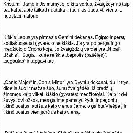
Kristumi, Jame ir Jis mumyse, o kita vertus, žvaigždynas taip
pat kalba apie tai
kad nuotaka ir jaunikis padaryti viena ...
nuostabi malonė.
Kiškis Lepus yra pirmasis Gemini dekanas. Egipto ir persų
zodiakuose tai gyvatė, o ne kiškis. Jis yra po pergalingo
medžiotojo Oriono koja. Jo žvaigždžių vardai yra „Nibal“,
„Rakis“, „Sugia“, kurie reiškia „beprotis (pašėlęs)“,
„sugautas“ ir „apgavikas“.
„Canis Major“ ir „Canis Minor“ yra Dvynių dekanai, du ir trys,
didelis šuo ir mažas šuo, šunų žvaigždės, iš pradžių
žinomos kaip vilkai, kiškio (gyvatės) medžiotojai. Kaip ir dvi
žuvys, dvi ožkos, mes galime pamatyti žydų ir pagonių
tikinčiuosius, atrištus kaip vienus Jame, o galbūt Viešpatį ir
tikinčiuosius vienijančius kaip vieną.