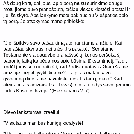
Aš daug kartų dalijausi apie porą mūsų surinkime daugelį
metų jiems buvo pranašauta, tačiau viskas klostėsi prastai ir
jie išsiskyrė. Apsilankymo metu paklausiau Viešpaties apie
tą porą. Jo atsakymas mane pribloškė:
"Jie išpildys savo pašaukimą ateinančiame amžiuje. Kai
paprašiau skyriaus ir eilutės, Jis pasakė:" Senajame
Testamente
yra daugybė pranašysčių, kurios peršoka šį
pagonių laiką kalbėdamos apie būsimą tūkstantmetį. Taigi,
kodėl jums sunku patikėti, kad žodis, duotas kažkam šiame
amžiuje, negali įvykti kitame? "Taigi aš matau savo
gyvenimą dideliame paveiksle, nes Jis taip jį mato:" Kad
ateinančiais amžiais Jis
(Tėvas) ir toliau rodys savo gerumo
turtus Kristuje Jėzuje. “(Efeziečiams 2: 7)
Dievo lankstumas Izraeliui:
"Visa tauta man bus kunigų karalystė!"
"Uh ... ne. Jūs kalbėkite su Moze, tada jis gali kalbėti su