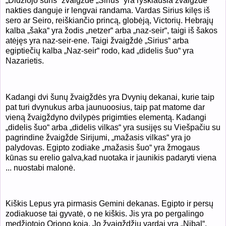
„Didžiojo šuns“ žvaigždė „Sirius“ yra ryškiausia žvaigždė
nakties danguje ir lengvai randama. Vardas Sirius kilęs iš
sero ar Seiro, reiškiančio princą, globėją, Victorių. Hebrajų
kalba „šaka“ yra žodis „netzer“ arba „naz-seir“, taigi iš šakos
atėjęs yra naz-seir-ene. Taigi žvaigždė „Sirius“ arba
egiptiečių kalba „Naz-seir“ rodo, kad „didelis šuo“ yra
Nazarietis.
Kadangi dvi šunų žvaigždės yra Dvynių dekanai, kurie taip
pat turi dvynukus arba jaunuoosius, taip pat matome dar
vieną žvaigždyno dvilypės prigimties elementą. Kadangi
„didelis šuo“ arba „didelis vilkas“ yra susijęs su Viešpačiu su
pagrindine žvaigžde Sirijumi, „mažasis vilkas“ yra jo
palydovas. Egipto zodiake „mažasis šuo“ yra žmogaus
kūnas su erelio galva,
kad nuotaka ir jaunikis padaryti viena
... nuostabi malonė.
Kiškis Lepus yra pirmasis Gemini dekanas. Egipto ir persų
zodiakuose tai gyvatė, o ne kiškis. Jis yra po pergalingo
medžiotojo Oriono koja. Jo žvaigždžių vardai yra „Nibal“,