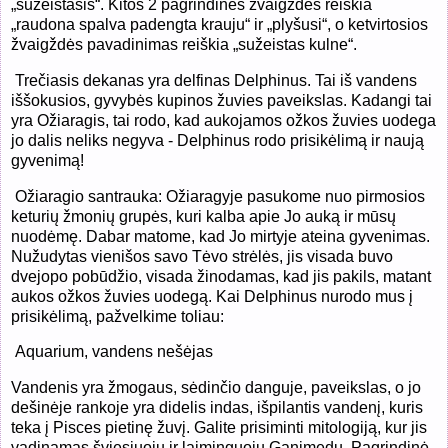
„sužeistasis“. Kitos 2 pagrindinės žvaigždės reiškia
„raudona spalva padengta krauju“ ir „plyšusi“, o ketvirtosios
žvaigždės pavadinimas reiškia „sužeistas kulne“.
Trečiasis dekanas yra delfinas Delphinus. Tai iš vandens
iššokusios, gyvybės kupinos žuvies paveikslas. Kadangi tai
yra Ožiaragis, tai rodo, kad aukojamos ožkos žuvies uodega
jo dalis neliks negyva - Delphinus rodo prisikėlimą ir naują
gyvenimą!
Ožiaragio santrauka: Ožiaragyje pasukome nuo pirmosios
keturių žmonių grupės, kuri kalba apie Jo auką ir mūsų
nuodėmę. Dabar matome, kad Jo mirtyje ateina gyvenimas.
Nužudytas vienišos savo Tėvo strėlės, jis visada buvo
dvejopo pobūdžio, visada žinodamas, kad jis pakils, matant
aukos ožkos žuvies uodegą. Kai Delphinus nurodo mus į
prisikėlimą, pažvelkime toliau:
Aquarium, vandens nešėjas
Vandenis yra žmogaus, sėdinčio danguje, paveikslas, o jo
dešinėje rankoje yra didelis indas, išpilantis vandenį, kuris
teka į Pisces pietinę žuvį. Galite prisiminti mitologiją, kur jis
vadinamas šviesiuoju ir laiminguoju Ganimedu. Pagrindinė