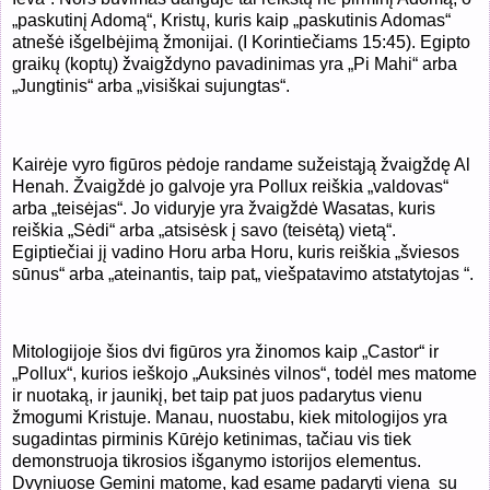
„paskutinį Adomą“, Kristų, kuris kaip „paskutinis Adomas“
atnešė išgelbėjimą žmonijai. (I Korintiečiams 15:45). Egipto
graikų (koptų) žvaigždyno pavadinimas yra „Pi Mahi“ arba
„Jungtinis“ arba „visiškai sujungtas“.
Kairėje vyro figūros pėdoje randame sužeistąją žvaigždę Al
Henah. Žvaigždė jo galvoje yra Pollux reiškia „valdovas“
arba „teisėjas“. Jo viduryje yra žvaigždė Wasatas, kuris
reiškia „Sėdi“ arba „atsisėsk į savo (teisėtą) vietą“.
Egiptiečiai jį vadino Horu arba Horu, kuris reiškia „šviesos
sūnus“ arba „ateinantis, taip pat„ viešpatavimo atstatytojas “.
Mitologijoje šios dvi figūros yra žinomos kaip „Castor“ ir
„Pollux“, kurios ieškojo „Auksinės vilnos“, todėl mes matome
ir nuotaką, ir jaunikį, bet taip pat juos padarytus vienu
žmogumi Kristuje. Manau, nuostabu, kiek mitologijos yra
sugadintas pirminis Kūrėjo ketinimas, tačiau vis tiek
demonstruoja tikrosios išganymo istorijos elementus.
Dvyniuose Gemini matome, kad esame padaryti viena su