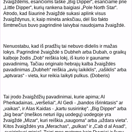
žvaigždėms, esančioms taške „Big Dipper“, esančiame prie
„Little Dipper“, kurių rankena baigiasi „Pole
North Star“.
Atrodo, kad šiaurinė žvaigždė sukasi aplink visus
žvaigždynus, ir, kaip minėta anksčiau, dėl šio fakto
šimtmečius buvo pagrindinė laivybai naudojama žvaigždė.
Nenuostabu, kad iš pradžių tai nebuvo didelis ir mažas
lokys. Pagrindinė žvaigždė s Dubheh arba Dubah, o graikų
kalboje žodis „Dob“ reiškia lokį, iš kurio ir gauname
pavadinimą. Tačiau originalo hebrajų kalba žvaigždės
pavadinimas „Dubheh“ reiškia „avių laikiklis“, „rašiklis“ arba
„aptvaras“ - vieta, kur reikia laikyti pulkus. (Doberis)
Tai įrodo žvaigždžių pavadinimai, kurie apima; Al
Pherkadainas, „veršeliai“, Al Gedi - „bandos išrinktasis“ ar
„vaikas“, ir Alas Kaidas - „kartu susirinkę“. „Big Dipper“ arba
„big bear“ (meškos neturi ilgų uodegų) uodegoje yra
žvaigždė „Mizar“, kuri reiškia „saugoma“ arba „uždara vieta“.
Kitos žvaigždės yra „Merachas“, „pulkas“ ir „Cab d al Asad“,