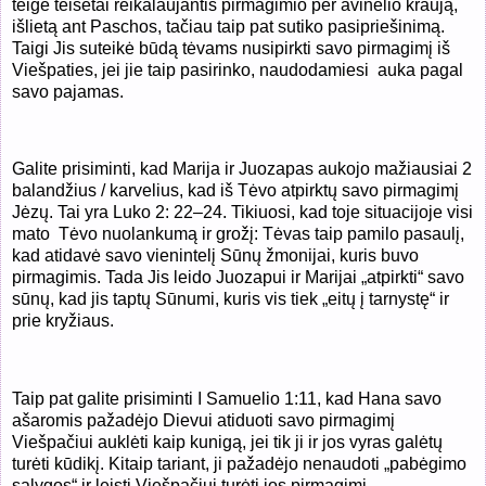
teigė teisėtai reikalaujantis pirmagimio per avinėlio kraują,
išlietą ant Paschos, tačiau taip pat sutiko pasipriešinimą.
Taigi Jis suteikė būdą tėvams nusipirkti savo pirmagimį iš
Viešpaties, jei jie taip pasirinko, naudodamiesi auka pagal
savo pajamas.
Galite prisiminti, kad Marija ir Juozapas aukojo mažiausiai 2
balandžius / karvelius, kad iš Tėvo atpirktų savo pirmagimį
Jėzų. Tai yra Luko 2: 22–24. Tikiuosi, kad toje situacijoje visi
mato Tėvo nuolankumą ir grožį: Tėvas taip pamilo pasaulį,
kad atidavė savo vienintelį Sūnų žmonijai, kuris buvo
pirmagimis. Tada Jis leido Juozapui ir Marijai „atpirkti“ savo
sūnų, kad jis taptų Sūnumi, kuris vis tiek „eitų į tarnystę“ ir
prie kryžiaus.
Taip pat galite prisiminti I Samuelio 1:11, kad Hana savo
ašaromis pažadėjo Dievui atiduoti savo pirmagimį
Viešpačiui auklėti kaip kunigą, jei tik ji ir jos vyras galėtų
turėti kūdikį. Kitaip tariant, ji pažadėjo nenaudoti „pabėgimo
sąlygos“ ir leisti Viešpačiui turėti jos pirmagimį.