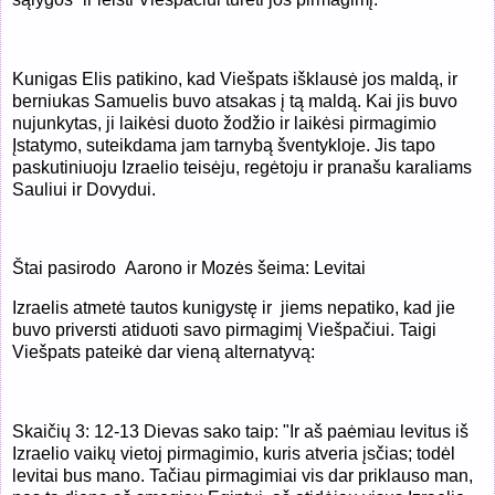
Kunigas Elis patikino, kad Viešpats išklausė jos maldą, ir
berniukas Samuelis buvo atsakas į tą maldą. Kai jis buvo
nujunkytas, ji laikėsi duoto žodžio ir laikėsi pirmagimio
Įstatymo, suteikdama jam tarnybą šventykloje. Jis tapo
paskutiniuoju
Izraelio teisėju, regėtoju ir pranašu karaliams
Sauliui ir Dovydui.
Štai pasirodo Aarono ir Mozės šeima: Levitai
Izraelis atmetė tautos kunigystę ir jiems nepatiko, kad jie
buvo priversti atiduoti savo pirmagimį Viešpačiui. Taigi
Viešpats pateikė dar vieną alternatyvą:
Skaičių 3: 12-13 Dievas sako taip: "Ir aš paėmiau levitus iš
Izraelio vaikų vietoj pirmagimio, kuris atveria įsčias; todėl
levitai bus mano. Tačiau pirmagimiai vis dar priklauso man,