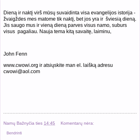
Dieną ir naktį virš mūsų suvaidinta visa evangelijos istorija -
žvaigždes mes matome tik naktį, bet jos yra ir šviesią dieną.
Jis saugo mus ir vieną dieną parves visus namo, suburs
visus pagaliau. Nauja tema kitą savaitę, laiminu,
John Fenn
www.cwowi.org ir atsiųskite man el. laišką adresu
cwowi@aol.com
Namų Bažnyčia
ties
14:45
Komentarų nėra:
Bendrinti