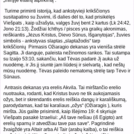
„mirtyje esantį atpirkimą“.
Turime priminti istoriją, kad ankstyvieji krikščionys
susitapatino su žuvimi, iš dalies dėl to, kad prisikėlęs
Viešpats , kaip užrašyta, valgęs žuvį bent 2 kartus (Lk 24:42,
Jono 21:13). Žodžiai Ichthys / pisces yra graikų akronimas,
reiškiantis „Jėzus Kristus, Dievo Sūnus, Išganytojas“, žuvies
simbolis - ankstyvas slaptas „slaptažodis“ tarp
krikščionių
Pirmasis Ožiaragio dekanas yra vieniša strėlė
Sagitta. Ji danguje, paleista nežinomos rankos. Tai sutampa
su Izaijo 53:10, sakančiu, kad Tėvas padarė Jį auka už
nuodėmę, ir Jis jį siuntė jam liūdesį ir sielvartą , kad neštų
mūsų nuodėmę. Tėvas paleido nematomą strėlę tarp Tėvo ir
Sūnaus.
Antrasis dekanas yra erelis Akvila. Tai mirštančio erelio
nuotrauka, rodanti, kad Kristus buvo ne tik aukojamasis
ožys, bet ir skrendantis erelis reiškia dangų ir karališkumą,
parodydamas, kad tai karaliaus „ožys“ (Ožiaragis
), kuris
miršta. Jūs galite prisiminti, kaip Išėjimo 19: 4 skyriuje
Viešpats pasakė Izraeliui: „Aš tave nešiau (iš Egipto) ant
erelių sparnų ir atvedžiau tave pas save“. Pagrindinė
žvaigždė yra Altair arba Al Tair (arabų kalba), o tai reiškia