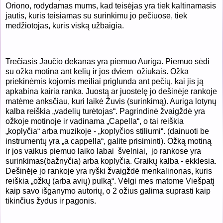
Oriono, rodydamas mums, kad teisėjas yra tiek kaltinamasis
jautis, kuris teisiamas su surinkimu jo pečiuose, tiek
medžiotojas, kuris viską užbaigia.
Trečiasis Jaučio dekanas yra piemuo Auriga. Piemuo sėdi
su ožka motina ant kelių ir jos dviem ožiukais. Ožka
priekinėmis kojomis meiliai priglunda ant pečių, kai jis ją
apkabina kairia ranka. Juostą ar juostelę jo dešinėje rankoje
matėme anksčiau, kuri laikė Žuvis (surinkimą). Auriga lotynų
kalba reiškia „vadelių turėtojas“. Pagrindinė žvaigždė yra
ožkoje motinoje ir vadinama „Capella“, o tai reiškia
„koplyčia“ arba muzikoje - „koplyčios stiliumi“. (dainuoti be
instrumentų yra „a cappella“, galite prisiminti). Ožką motiną
ir jos vaikus piemuo laiko labai švelniai, jo rankose yra
surinkimas(bažnyčia) arba koplyčia. Graikų kalba - ekklesia.
Dešinėje jo rankoje yra ryški žvaigždė menkalinonas, kuris
reiškia „ožkų (arba avių) pulką“. Vėlgi mes matome Viešpatį
kaip savo išganymo autorių, o 2 ožius galima suprasti kaip
tikinčius žydus ir pagonis.