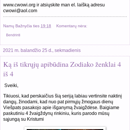
www.cwowi.org ir atsiųskite man el. laišką adresu
cwowi@aol.com
Namų Bažnyčia
ties
19:18
Komentarų nėra:
Bendrinti
2021 m. balandžio 25 d., sekmadienis
Ką iš tikrųjų apibūdina Zodiako ženklai 4
iš 4
Sveiki,
Tikiuosi, kad perskaičius šią seriją labiau vertinsite naktinį
dangų, žinodami, kad nuo pat pirmųjų žmogaus dienų
Viešpats pasakojo apie išganymą žvaigždėse. Baigiame
paskutiniu 4 žvaigždynų rinkiniu, kuris parodo mūsų
sąjungą su Kristumi