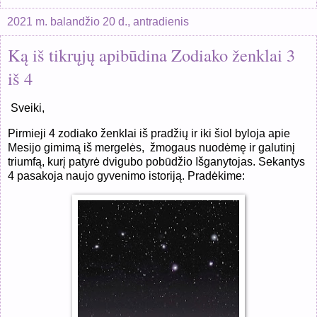
2021 m. balandžio 20 d., antradienis
Ką iš tikrųjų apibūdina Zodiako ženklai 3
iš 4
Sveiki,
Pirmieji 4 zodiako ženklai iš pradžių ir iki šiol byloja apie
Mesijo gimimą iš mergelės, žmogaus nuodėmę ir galutinį
triumfą, kurį patyrė dvigubo pobūdžio Išganytojas. Sekantys
4 pasakoja naujo gyvenimo istoriją. Pradėkime: