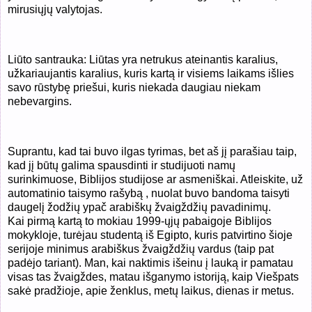
mirusiųjų valytojas.
Liūto santrauka: Liūtas yra netrukus ateinantis karalius,
užkariaujantis karalius, kuris kartą ir visiems laikams išlies
savo rūstybę priešui, kuris niekada daugiau niekam
nebevargins.
Suprantu, kad tai buvo ilgas tyrimas, bet aš jį parašiau taip,
kad jį būtų galima spausdinti ir studijuoti namų
surinkimuose, Biblijos studijose ar asmeniškai. Atleiskite, už
automatinio taisymo rašybą , nuolat buvo bandoma taisyti
daugelį žodžių ypač arabiškų žvaigždžių pavadinimų.
Kai
pirmą kartą to mokiau 1999-ųjų pabaigoje Biblijos
mokykloje, turėjau studentą iš Egipto, kuris patvirtino šioje
serijoje minimus arabiškus žvaigždžių vardus (taip pat
padėjo tariant). Man, kai naktimis išeinu į lauką ir pamatau
visas tas žvaigždes, matau išganymo istoriją, kaip Viešpats
sakė pradžioje, apie ženklus, metų laikus, dienas ir metus.