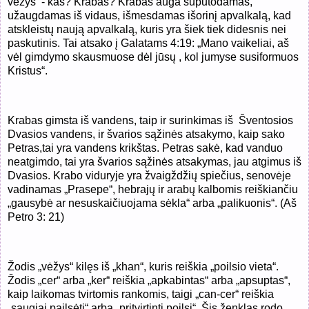
vėžys - kas? Krabas? Krabas auga suputodamas,
užaugdamas iš vidaus, išmesdamas išorinį apvalkalą, kad
atskleistų naują apvalkalą, kuris yra šiek tiek didesnis nei
paskutinis. Tai atsako į Galatams 4:19: „Mano vaikeliai, aš
vėl gimdymo skausmuose dėl jūsų , kol jumyse susiformuos
Kristus“.
Krabas gimsta iš vandens, taip ir surinkimas iš Šventosios
Dvasios vandens, ir švarios sąžinės atsakymo, kaip sako
Petras,tai yra vandens krikštas. Petras sakė, kad vanduo
neatgimdo, tai yra švarios
sąžinės atsakymas, jau atgimus iš
Dvasios. Krabo viduryje yra žvaigždžių spiečius, senovėje
vadinamas „Prasepe“, hebrajų ir arabų kalbomis reiškiančiu
„gausybė ar nesuskaičiuojama sėkla“ arba „palikuonis“. (Aš
Petro 3: 21)
Žodis „vėžys“ kilęs iš „khan“, kuris reiškia „poilsio vieta“.
Žodis „cer“ arba „ker“ reiškia „apkabintas“ arba „apsuptas“,
kaip laikomas tvirtomis rankomis, taigi „can-cer“ reiškia
„saugiai pailsėti“ arba „pritvirtinti poilsį“. Šis ženklas rodo