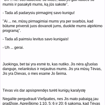
mumis ir pasakyti mums, ką jūs sakote".
- Tada aš padarysiu pirmagimį savo kunigu!
"Ai ... ne, mūsų pirmagimiai mums yra per svarbūs, kad
būtume priversti juos dovanoti jums, duokite mums atpirkimo
programą".
- Tada aš paimsiu levitus savo kunigais!
- Uh ... gerai.
Juokinga, bet tai yra esmė to, kas nutiko. Jis nėra ąžuolas
danguje, nelankstus ir nejautrus mums. Jis yra mūsų Tėvas,
Jis yra Dievas, o mes esame Jo šeima.
Tėvas vis dar apsisprendęs turėti kunigų karalystę
Negalite pergudrauti Viešpaties, nes Jis mato pabaigą jau
pradžioje. Apreiškimo 1:10, 5: 6 ir 20: 6 sakoma, kad Tėvas