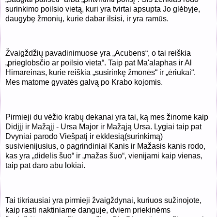
surinkimo poilsio vietą, kuri yra tvirtai apsupta Jo glėbyje,
daugybę žmonių, kurie dabar ilsisi, ir yra ramūs.
Žvaigždžių pavadinimuose yra „Acubens“, o tai reiškia
„prieglobsčio ar poilsio vieta“. Taip pat Ma'alaphas ir Al
Himareinas, kurie reiškia „susirinkę žmonės“ ir „ėriukai“.
Mes matome gyvatės galvą po Krabo kojomis.
Pirmieji du vėžio krabų dekanai yra tai, ką mes žinome kaip
Didįjį ir Mažąjį - Ursa Major ir Mažąją Ursa. Lygiai taip pat
Dvyniai parodo Viešpatį ir ekklesią(surinkimą)
susivienijusius, o pagrindiniai Kanis ir Mažasis kanis rodo,
kas yra „didelis šuo“ ir „mažas šuo“, vienijami kaip vienas,
taip pat daro abu lokiai.
Tai tikriausiai yra pirmieji žvaigždynai, kuriuos sužinojote,
kaip rasti naktiniame danguje, dviem priekinėms