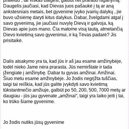
praleido“, tai viskas baigėsi, galbūt net prarado išganymą.
Daugelis jaučiasi, kad Dievas juos pašaukė į tą ar aną
ankstesniais metais, bet gyvenime įvyko įvairių dalykų , jie
buvo užsiėmę daryti kitus dalykus. Dabar, žvelgdami atgal į
savo gyvenimą, jie jaučiasi nuvylę Dievą ir galvoja, ką
Dievas apie juos mano. Čia matome visą tautą, atmetančią
Dievo kvietimą savo gyvenimui, ir ką Tėvas padarė? Jis
prisitaikė.
Dalis atsakymo yra ta, kad jūs ir aš jau esame amžinybėje,
todėl nieko Jame nėra prarasta. Jūs nemirštate ir tada
įžengiate į amžinybę. Dabar tu gyvas amžinai. Amžinai.
Šiuo metu esame amžinybėje. Jo žodis negrįžta tuščias,
taigi tai reiškia, kad jūs galite įvykdyti savo kvietimą
tūkstantmečio amžiuje, galbūt po 50, 200, 500, 7000 metų ar
daugiau - jūs jau gyvenate „amžinai“, taigi yra laiko įeiti į tai,
ko trūko šiame gyvenime.
Jo žodis nutiks jūsų gyvenime