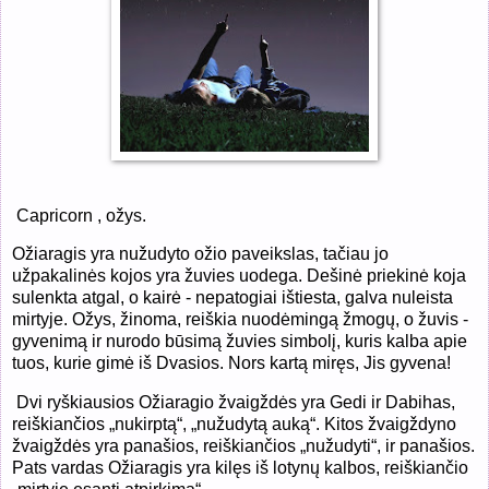
Capricorn , ožys.
Ožiaragis yra nužudyto ožio paveikslas, tačiau jo
užpakalinės kojos yra žuvies uodega. Dešinė priekinė koja
sulenkta atgal, o kairė - nepatogiai ištiesta, galva nuleista
mirtyje. Ožys, žinoma, reiškia nuodėmingą žmogų, o žuvis -
gyvenimą ir nurodo būsimą žuvies simbolį, kuris kalba apie
tuos, kurie gimė iš Dvasios. Nors kartą miręs, Jis gyvena!
Dvi ryškiausios Ožiaragio žvaigždės yra Gedi ir Dabihas,
reiškiančios „nukirptą“, „nužudytą auką“. Kitos žvaigždyno
žvaigždės yra panašios, reiškiančios „nužudyti“, ir panašios.
Pats vardas Ožiaragis yra kilęs iš lotynų kalbos, reiškiančio