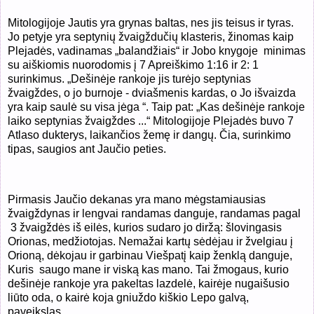
Mitologijoje Jautis yra grynas baltas, nes jis teisus ir tyras.
Jo petyje yra septynių žvaigždučių klasteris, žinomas kaip
Plejadės, vadinamas „balandžiais“ ir Jobo knygoje minimas
su aiškiomis nuorodomis į 7 Apreiškimo 1:16 ir 2: 1
surinkimus. „Dešinėje rankoje jis turėjo septynias
žvaigždes, o jo burnoje - dviašmenis kardas, o Jo išvaizda
yra kaip saulė su visa jėga “. Taip pat: „Kas dešinėje rankoje
laiko septynias žvaigždes ...“ Mitologijoje Plejadės buvo 7
Atlaso dukterys, laikančios žemę ir dangų. Čia, surinkimo
tipas, saugios ant Jaučio peties.
Pirmasis Jaučio dekanas yra mano mėgstamiausias
žvaigždynas ir lengvai randamas danguje, randamas pagal
3 žvaigždės iš
eilės, kurios sudaro jo diržą: šlovingasis
Orionas, medžiotojas. Nemažai kartų sėdėjau ir žvelgiau į
Orioną, dėkojau ir garbinau Viešpatį kaip ženklą danguje,
Kuris
saugo mane ir viską kas mano. Tai žmogaus, kurio
dešinėje rankoje yra pakeltas lazdelė, kairėje nugaišusio
liūto oda, o kairė koja gniuždo kiškio Lepo galvą,
paveikslas.