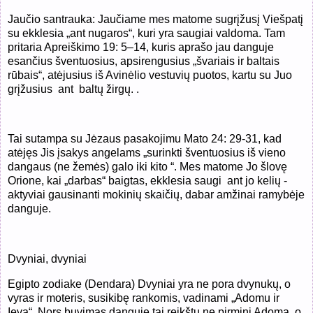
Jaučio santrauka: Jaučiame mes matome sugrįžusį Viešpatį
su ekklesia „ant nugaros“, kuri yra saugiai valdoma. Tam
pritaria Apreiškimo 19: 5–14, kuris aprašo jau danguje
esančius šventuosius, apsirengusius „švariais ir baltais
rūbais“, atėjusius iš Avinėlio vestuvių puotos, kartu su Juo
grįžusius ant baltų žirgų. .
Tai sutampa su Jėzaus pasakojimu Mato 24: 29-31, kad
atėjęs Jis įsakys angelams „surinkti šventuosius iš vieno
dangaus (ne žemės) galo iki kito “. Mes matome Jo šlovę
Orione, kai „darbas“ baigtas, ekklesia saugi ant jo kelių -
aktyviai gausinanti mokinių skaičių, dabar amžinai ramybėje
danguje.
Dvyniai, dvyniai
Egipto zodiake (Dendara) Dvyniai yra ne pora dvynukų, o
vyras ir moteris, susikibę rankomis, vadinami „Adomu ir
Ieva“. Nors buvimas danguje tai reikštų ne pirminį Adomą, o