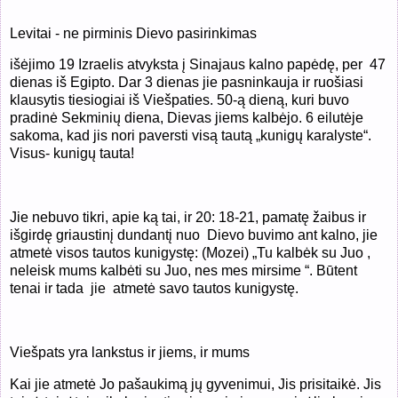
Levitai - ne pirminis Dievo pasirinkimas
išėjimo 19 Izraelis atvyksta į Sinajaus kalno papėdę, per 47
dienas iš Egipto. Dar 3 dienas jie pasninkauja ir ruošiasi
klausytis tiesiogiai iš Viešpaties. 50-ą dieną, kuri buvo
pradinė Sekminių diena, Dievas jiems kalbėjo. 6 eilutėje
sakoma, kad jis nori paversti visą tautą „kunigų karalyste“.
Visus- kunigų tauta!
Jie nebuvo tikri, apie ką tai, ir 20: 18-21, pamatę žaibus ir
išgirdę griaustinį dundantį nuo Dievo buvimo ant kalno, jie
atmetė visos tautos kunigystę: (Mozei) „Tu kalbėk su Juo ,
neleisk mums kalbėti su Juo, nes mes mirsime “. Būtent
tenai ir tada jie atmetė savo tautos kunigystę.
Viešpats yra lankstus ir jiems, ir mums
Kai jie atmetė Jo pašaukimą jų gyvenimui, Jis prisitaikė. Jis