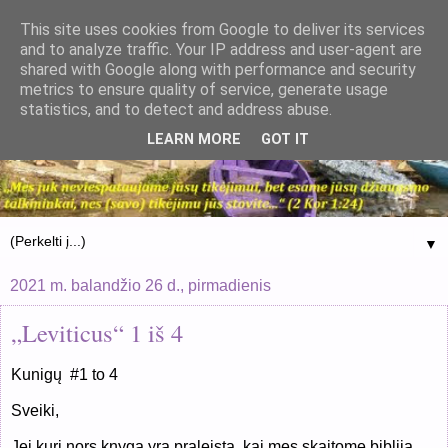
This site uses cookies from Google to deliver its services
and to analyze traffic. Your IP address and user-agent are
shared with Google along with performance and security
metrics to ensure quality of service, generate usage
statistics, and to detect and address abuse.
LEARN MORE
GOT IT
▼
2021 m. balandžio 26 d., pirmadienis
„Leviticus“ 1 iš 4
Kunigų #1 to 4
Sveiki,
Jei kuri nors knyga yra praleista, kai mes skaitome bibliją,