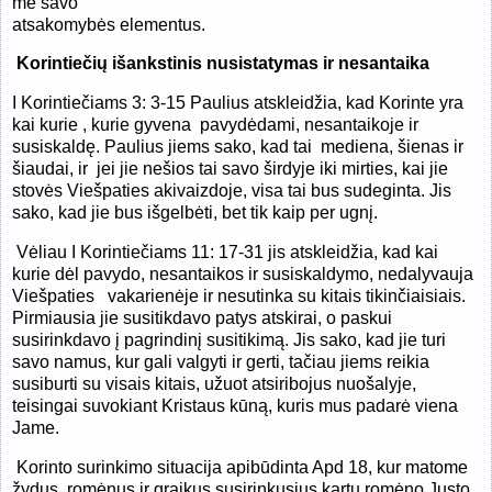
me savo
atsakomybės elementus.
Korintiečių išankstinis nusistatymas ir nesantaika
I Korintiečiams 3: 3-15 Paulius atskleidžia, kad Korinte yra
kai kurie , kurie gyvena pavydėdami, nesantaikoje ir
susiskaldę. Paulius jiems sako, kad tai mediena, šienas ir
šiaudai, ir jei jie nešios tai savo širdyje iki mirties, kai jie
stovės Viešpaties akivaizdoje, visa tai bus sudeginta. Jis
sako, kad jie bus išgelbėti, bet tik kaip per ugnį.
Vėliau I Korintiečiams 11: 17-31 jis atskleidžia, kad kai
kurie dėl pavydo, nesantaikos ir susiskaldymo, nedalyvauja
Viešpaties
vakarienėje ir nesutinka su kitais tikinčiaisiais.
Pirmiausia jie susitikdavo patys atskirai, o paskui
susirinkdavo į pagrindinį susitikimą. Jis sako, kad jie turi
savo namus, kur gali valgyti ir gerti, tačiau jiems reikia
susiburti su visais kitais, užuot atsiribojus nuošalyje,
teisingai suvokiant Kristaus kūną, kuris mus padarė viena
Jame.
Korinto surinkimo situacija apibūdinta Apd 18, kur matome
žydus, romėnus ir graikus susirinkusius kartu romėno Justo