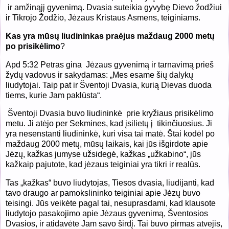
ir amžinąjį gyvenimą. Dvasia suteikia gyvybę Dievo žodžiui
ir Tikrojo Žodžio, Jėzaus Kristaus Asmens, teiginiams.
Kas yra mūsų liudininkas praėjus maždaug 2000 metų
po prisikėlimo
?
Apd 5:32 Petras gina Jėzaus gyvenimą ir tarnavimą prieš
žydų vadovus ir sakydamas: „Mes esame šių dalykų
liudytojai. Taip pat ir Šventoji Dvasia, kurią Dievas duoda
tiems, kurie Jam paklūsta“.
Šventoji Dvasia buvo liudininkė prie kryžiaus prisikėlimo
metu. Ji atėjo per Sekmines, kad įsilietų į tikinčiuosius. Ji
yra nesenstanti liudininkė, kuri visa tai matė. Štai kodėl po
maždaug 2000 metų, mūsų laikais, kai jūs išgirdote apie
Jėzų, kažkas jumyse užsidegė, kažkas „užkabino“, jūs
kažkaip pajutote, kad jėzaus teiginiai yra tikri ir realūs.
Tas „kažkas“ buvo liudytojas, Tiesos dvasia, liudijanti, kad
tavo draugo ar pamokslininko teiginiai apie Jėzų buvo
teisingi. Jūs veikėte pagal tai, nesuprasdami, kad klausote
liudytojo pasakojimo apie Jėzaus gyvenimą, Šventosios
Dvasios, ir atidavėte Jam savo širdį. Tai buvo pirmas atvejis,