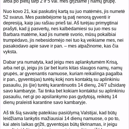
arba po pietų tarp 2 ir 5 val. mes grįžtame į namų grupę.
Nuo kovo 21, kai paskutinį kartą su juo matėmės, jis numetė
52 svarus. Mes pastebėjome tą patį nenorą gyventi ir
depresiją, kaip jau rašiau prieš tai. Aš turėjau primygtinai
prašyti, kad jį pasvertų, nes kalbėdamiesi su juo mes su
Barbara matėme, kad jis numetė svorio, mūsų pokalbiai
trumpėdavo, jis nebesidomėjo nei tuo ką veikiame mes, nei
pasakodavo apie save ir pan. – mes atpažinome, kas čia
vyksta.
Dabar yra numatyta, kad jeigu mes aplankytumėm Krisą,
arba net gi, jeigu jis (ar bet kuris kitas slaugos namų, namų
grupės, ar gyvenantis namuose, kuriam reikalinga pagalba
ir pan., gyventojas) turėtų kokį nors kontaktą su aplinkiniu
pasauliu, jis (jie) turėtų karantinuotis 14 dienų, 24/7 užsidarę
savo kambaryje. Tai tinka bet kokiam kontaktui su aplinkiniu
pasauliu, net gi po apsilankymo pas gydytoją, reikėtų 14
dienų praleisti karantine savo kambaryje.
Aš tik šią savaitę pateikiau pasiūlymą Valstijai, kad būtų
leidžiama lankytis mažiausiai 14 dienų namuose, o po to,
kai ateis laikas grįžti, gyventojas būtų tikrinamas, ir jeigu