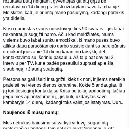
rezultatai būtų neigiami, gyventojas galėtų grįžti be
reikalavimo 14 dienų praleisti uždarytam savo kambaryje.
Melskitės, kad jie priimtų mano pasiūlymą, kadangi poreikis
yra didelis.
Kriso numestas svoris nusistovėjo ties 50 svarais – jis labai
nekantrauja sugrįžti namo. Ačiū kad meldžiatės, mums
visiems buvo labai sunku emociškai, iš mano pusės buvo
atlikta daug paruošiamojo darbo susisiekiant su pareigūnais
ir mokant juos apie 14 dienų karantino taisyklę dėl
kontaktavimo su išoriniu pasauliu. Aš taip pat daviau 2
interviu per TV, kurie padės pasauliui suprasti apie šią
siaubingą ir žiaurią strategiją.
Personalas gali išeiti ir sugrįžti, kiek tik nori, ir jiems nereikia
praleisti nei vienos dienos karantine. Kokie 5 ar daugiau iš
jų turi tiesioginį kontaktą su Krisu be jokių apribojimų, tačiau
jeigu mes aplankytumėm jį, jis būtų uždarytas savo
kambaryje 14 dienų, kadangi toks valstijos įstatymas. Uurr..
Naujienos iš mūsų namų:
Mes netrukus baigsime sutvarkyti virtuvę, sugadintą
pratekančio vandens, taip pat skalbyklą/prieangį, o kitą