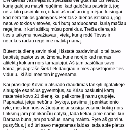
Dvi dienas važinėjausi, specialiai vengdamas tos vietos,
kurią galėjau matyti regėjime, kad galėčiau patvirtinti, jog
nėra kito pasirinkimo, ir kad aš mačiau ir girdėjau teisingai,
kad nėra tokios galimybės. Per tas 2 dienas įsitikinau, jog
nebuvo tokios vietovės, kuri būtų parduodama, kurią mačiau
regėjime, ir kuri atitiktų mūsų poreikius. Trečia dieną aš
tiesiu taikymu nuvažiavau į vietą, kurią rodė Tėvas ir
netrukus radau regėjime matytą namą.
Būtent tą dieną savininkai jį išstatė pardavimui, o tai buvo
baptistų pastorius su žmona, kurie norėjo kad namas
atitektų kokiam nors tarnautojui. Aš jam pasiūliau savo
kainą, jis paprašė šiek tiek daugiau ir mes apsistojome ties
viduriu. Iki šiol mes ten ir gyvename.
Kai prasidėjo Kovid ir atsirado draudimas lankyti ilgalaikėje
slaugoje esančius gyventojus, su Krisu paskutinį kartą
matėmės kovo 21 dieną, kai palikome jį namų grupėje.
Paprastai, jeigu nebūnu išvykęs, pasiimu jį penktadienio
ryte, mes kur nors važiuojame ar susigalvojame kokių nors
linksmų jam patinkančių dalykų, tada keliaujame namo, kur
Barbara būna jam paruošusi namų maisto. Ryte aš gaminu
pusryčius, jis žiūri savo mėgstamas laidas, tada apie pietus