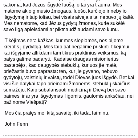
sakoma, kad Jėzus išgydė luošą, o tai yra trauma. Mes
matome aklo gimusio žmogaus, luošo, kurčiojo ir nebylio
išgydymą ir taip toliau, bet visais atvejais tai nebuvo jų kaltė.
Mes nematome, kad Jėzus gydytų žmones, kurie sukėlė
savo ligą apleisdami ar piktnaudžiaudami savo kūnu.
Tikėjimas nėra kažkas, kur mes slepiamės, nes bijome
kreiptis į gydytoją. Mes taip pat negalime priskirti
tikėjimui,
kai išgyjame atlikdami tam tikrus praktinius veiksmus, ką
patys galime padaryti.
Kadaise draugas misionierius
pastebėjo , kad daugybės stebuklų, kuriuos jie matė,
priežastis buvo paprasta: ten, kur jie gyveno, nebuvo
gydytojų, vaistinių ir vaistų, todėl Dievas juos išgydė. Bet kai
visi šie dalykai tapo prieinami žmonėms, stebuklų skaičius
sumažėjo. Kaip subalansuoti mediciną ir Dievą bei savo
baimes, ir ar yra išgydymas
ligomis, gautomis anksčiau, nei
pažinome Viešpatį?
Mes čia pratęsime
kitą savaitę, iki tada, laiminu,
John Fenn