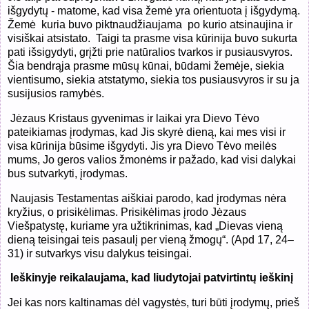
išgydytų - matome, kad visa žemė yra orientuota į išgydymą.
Žemė kuria buvo piktnaudžiaujama po kurio atsinaujina ir
visiškai atsistato. Taigi ta prasme visa kūrinija buvo sukurta
pati išsigydyti, grįžti prie natūralios tvarkos ir pusiausvyros.
Šia bendrąja prasme mūsų kūnai, būdami žemėje, siekia
vientisumo, siekia atstatymo, siekia tos pusiausvyros ir su ja
susijusios ramybės.
Jėzaus Kristaus gyvenimas ir laikai yra Dievo Tėvo
pateikiamas įrodymas, kad Jis skyrė dieną, kai mes visi ir
visa kūrinija būsime išgydyti. Jis yra Dievo Tėvo meilės
mums, Jo geros valios žmonėms ir pažado, kad visi dalykai
bus sutvarkyti, įrodymas.
Naujasis Testamentas aiškiai parodo, kad įrodymas nėra
kryžius, o prisikėlimas. Prisikėlimas įrodo Jėzaus
Viešpatystę, kuriame yra užtikrinimas, kad „Dievas vieną
dieną teisingai teis pasaulį per vieną žmogų“. (Apd 17, 24–
31) ir sutvarkys visu dalykus teisingai.
Ieškinyje reikalaujama, kad liudytojai patvirtintų ieškinį
Jei kas nors kaltinamas dėl vagystės, turi būti įrodymų, prieš