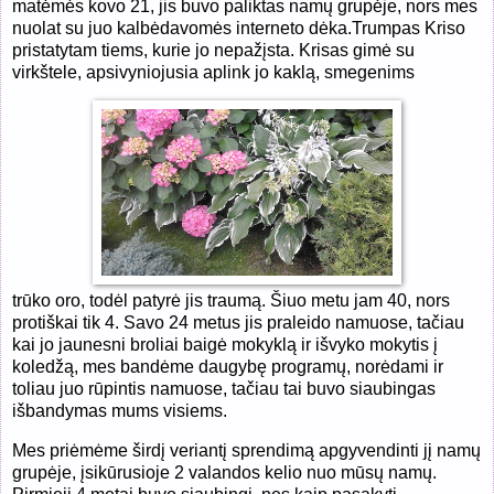
matėmės kovo 21, jis buvo paliktas namų grupėje, nors mes
nuolat su juo kalbėdavomės interneto dėka.
Trumpas Kriso
pristatytam tiems, kurie jo nepažįsta. Krisas gimė su
virkštele, apsivyniojusia aplink jo kaklą, smegenims
trūko oro, todėl patyrė jis traumą. Šiuo metu jam 40, nors
protiškai tik 4. Savo 24 metus jis praleido namuose, tačiau
kai jo jaunesni broliai baigė mokyklą ir išvyko mokytis į
koledžą, mes bandėme daugybę programų, norėdami ir
toliau juo rūpintis namuose, tačiau tai buvo siaubingas
išbandymas mums visiems.
Mes priėmėme širdį veriantį sprendimą apgyvendinti jį namų
grupėje, įsikūrusioje 2 valandos kelio nuo mūsų namų.