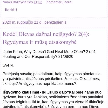
Namų Bažnyčia
ties
11:52
Komentarų nėra:
Bendrinti
2020 m. rugpjūčio 21 d., penktadienis
Kodėl Dievas dažnai neišgydo? 2(4):
Išgydymas ir mūsų atsakomybė
John Fenn, Why Doesn’t God Heal More Often? 2 of 4:
Healing and Our Responsiblity? 21/08/20
Sveiki,
Praėjusią savaitę pasidalinau, kaip išgydymas pirmiausia
yra patvirtinantis Jėzaus prisikėlimo ženklas. O kaip mes,
tikintieji? Ar išgydymas nepriklauso mums?
Išgydymo klausimai - iki „siūlo galo“
Kai pereiname nuo
gydymo, kuris yra ženklas, netikintiems žmonėms patvirtinti
Jėzaus teiginius, iki to, kad išgydymas yra viena iš tikinčiojo
„privilegijų“, atsakomybė už išgydymą pereina nuo Dievo