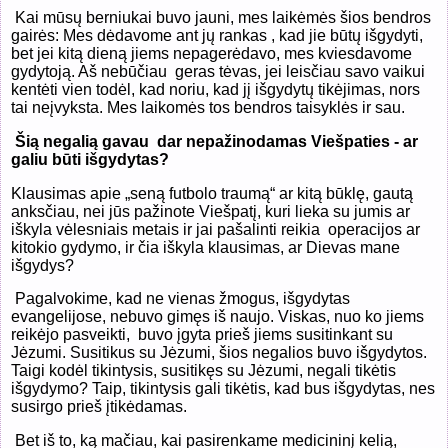
Kai mūsų berniukai buvo jauni, mes laikėmės šios bendros
gairės: Mes dėdavome ant jų rankas , kad jie būtų išgydyti,
bet jei kitą dieną jiems nepagerėdavo, mes kviesdavome
gydytoją. Aš nebūčiau
geras tėvas, jei leisčiau savo vaikui
kentėti vien todėl, kad noriu, kad jį išgydytų tikėjimas, nors
tai neįvyksta. Mes laikomės tos bendros taisyklės ir sau.
Šią negalią gavau dar nepažinodamas Viešpaties - ar
galiu būti išgydytas?
Klausimas apie „seną futbolo traumą“ ar kitą būklę, gautą
anksčiau, nei jūs pažinote Viešpatį, kuri lieka su jumis ar
iškyla vėlesniais metais ir jai pašalinti reikia operacijos ar
kitokio gydymo, ir čia iškyla klausimas, ar Dievas mane
išgydys?
Pagalvokime, kad ne vienas žmogus, išgydytas
evangelijose, nebuvo gimęs iš naujo. Viskas, nuo ko jiems
reikėjo pasveikti,
buvo įgyta prieš jiems susitinkant su
Jėzumi. Susitikus su Jėzumi, šios negalios buvo išgydytos.
Taigi kodėl tikintysis, susitikęs su Jėzumi, negali tikėtis
išgydymo? Taip, tikintysis gali tikėtis, kad bus išgydytas, nes
susirgo prieš įtikėdamas.
Bet iš to, ką mačiau, kai pasirenkame medicininį kelią,