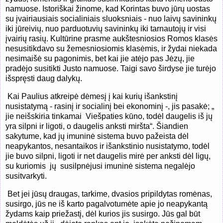
namuose. Istoriškai žinome, kad Korintas buvo jūrų uostas
su įvairiausiais socialiniais sluoksniais - nuo laivų savininkų
iki jūreivių, nuo parduotuvių savininkų iki tarnautojų ir visi
įvairių rasių. Kultūrine prasme aukštesniosios Romos klasės
nesusitikdavo su žemesniosiomis klasėmis, ir žydai niekada
nesimaišė su pagonimis, bet kai jie atėjo pas Jėzų, jie
pradėjo susitikti Justo namuose. Taigi savo širdyse jie turėjo
išspręsti daug dalykų.
Kai Paulius atkreipė dėmesį į kai kurių išankstinį
nusistatymą - rasinį ir socialinį bei ekonominį -, jis pasakė; „
jie neišskiria tinkamai
Viešpaties kūno, todėl daugelis iš jų
yra silpni ir ligoti, o daugelis anksti miršta“. Šiandien
sakytume, kad jų imuninė sistema buvo pažeista dėl
neapykantos, nesantaikos ir išankstinio nusistatymo, todėl
jie buvo silpni, ligoti ir net daugelis mirė per anksti dėl ligų,
su kuriomis
jų
susilpnėjusi imuninė sistema negalėjo
susitvarkyti.
Bet jei jūsų draugas, tarkime, dvasios pripildytas romėnas,
susirgo, jūs ne iš karto pagalvotumėte apie jo neapykantą
žydams kaip priežastį, dėl kurios jis susirgo. Jūs gal būt