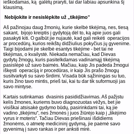
ieškodamas, ką
galėtų praryti, tai dar labiau apsunkina šį
klausimą.
Nebijokite ir nesislėpkite už „tikėjimo“
Aš pažinojau daug žmonių, kurie skelbė tikėjimą, nes, tiesą
sakant, bijojo kreiptis į gydytoją dėl to, ką apie juos gali
pasakyti kiti. O galbūt jie nujautė, kad gali reikėti operacijos
ar procedūrų, kurios reikštų didžiulius pokyčius jų gyvenime.
Taigi bijodami jie skelbė esantys tikėjime - bet tai ne
tikėjimas, o kvailystė. Niekada nemačiau, kad Dievas
gydytų žmogų, kuris pasitelkdamas vadinamąjį tikėjimą
pasislėpė už savo baimės. Mačiau, kaip Jis padeda žmogui
iškęsti operaciją ir procedūras, ir kaip Jis prašo žmogų
susitvarkyti su savo širdimi. Visada būk sąžiningas su tuo,
kuris žino tavo mintis, prieš tai, kai tu dar tik suformuoji jas
savo mintyse.
Kartais sutinkamas dvasinis pasididžiavimas. Aš pažįstu
kelis žmones, kuriems buvo diagnozuotas vėžys, bet jie
visiškai atsisakė gydymo būdų, pasirinkdami tai, ką jie
vadino „tikėjimu“, nes žmonės į juos žiūrėjo kaip į „tikėjimo
vyrus ir moteris“. Tačiau Dievas priešinasi išdidiems
žmonėms, o atmetę medicininį gydymą, jie paėmė savo
gyvenimą į savo rankas ir per anksti mirė.