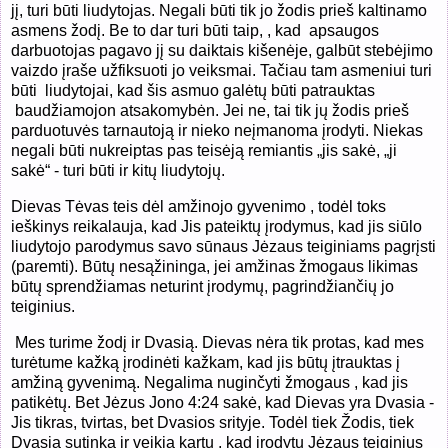
jį, turi būti liudytojas. Negali būti tik jo žodis prieš kaltinamo
asmens žodį. Be to dar turi būti taip, , kad apsaugos
darbuotojas pagavo jį su daiktais kišenėje, galbūt stebėjimo
vaizdo įraše užfiksuoti jo veiksmai. Tačiau tam asmeniui turi
būti liudytojai, kad šis asmuo galėtų būti patrauktas
baudžiamojon atsakomybėn. Jei ne, tai tik jų žodis prieš
parduotuvės tarnautoją ir nieko neįmanoma įrodyti. Niekas
negali būti nukreiptas pas teisėją remiantis „jis sakė, „ji
sakė“ - turi būti ir kitų liudytojų.
Dievas Tėvas teis dėl amžinojo gyvenimo , todėl toks
ieškinys reikalauja, kad Jis pateiktų įrodymus, kad jis siūlo
liudytojo parodymus savo sūnaus Jėzaus teiginiams pagrįsti
(paremti). Būtų nesąžininga, jei amžinas žmogaus likimas
būtų sprendžiamas neturint įrodymų, pagrindžiančių jo
teiginius.
Mes turime žodį ir Dvasią. Dievas nėra tik protas, kad mes
turėtume kažką įrodinėti kažkam, kad jis būtų įtrauktas į
amžiną gyvenimą. Negalima nuginčyti žmogaus , kad jis
patikėtų. Bet Jėzus Jono 4:24 sakė, kad Dievas yra Dvasia -
Jis tikras, tvirtas, bet Dvasios srityje. Todėl tiek Žodis, tiek
Dvasia sutinka ir veikia kartu , kad įrodytų Jėzaus teiginius