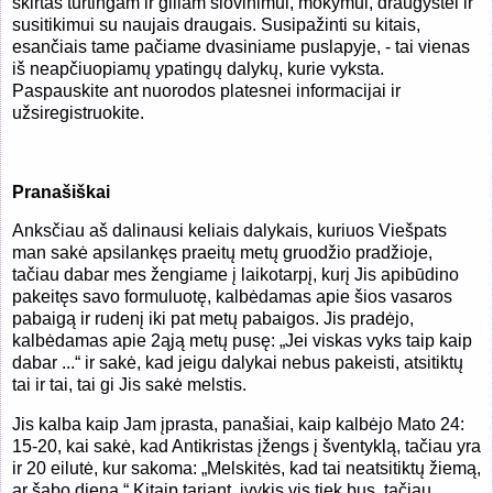
skirtas turtingam ir giliam šlovinimui, mokymui, draugystei ir
susitikimui su naujais draugais. Susipažinti su kitais,
esančiais tame pačiame dvasiniame puslapyje, - tai vienas
iš neapčiuopiamų ypatingų dalykų, kurie vyksta.
Paspauskite ant nuorodos platesnei informacijai ir
užsiregistruokite.
Pranašiškai
Anksčiau aš dalinausi keliais dalykais, kuriuos Viešpats
man sakė apsilankęs praeitų metų gruodžio pradžioje,
tačiau dabar mes žengiame į laikotarpį, kurį Jis apibūdino
pakeitęs savo formuluotę, kalbėdamas apie šios vasaros
pabaigą ir rudenį iki pat metų pabaigos. Jis pradėjo,
kalbėdamas apie 2ąją metų pusę: „Jei viskas vyks taip kaip
dabar ...“ ir sakė, kad jeigu dalykai nebus pakeisti, atsitiktų
tai ir tai, tai gi Jis sakė melstis.
Jis kalba kaip Jam įprasta, panašiai, kaip kalbėjo Mato 24:
15-20, kai sakė, kad Antikristas įžengs į šventyklą, tačiau yra
ir 20 eilutė, kur sakoma: „Melskitės, kad tai neatsitiktų žiemą,
ar šabo dieną.“ Kitaip tariant, įvykis vis tiek bus, tačiau