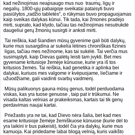
kad nežinojimas neapsaugo mus nuo traumų, ligų ir
negalių. 1800-ųjų pabaigoje sveikatai pataisyti buvo
pasiūlytos „radžio tabletės“, o rūkymas buvo propaguojamas
kaip sveikas dalykas kūnui. Tik tada, kai žmonės pradėjo
mirti, suprato, kad klydo, tačiau tas nežinojimas nesutrukdė
daugeliui gerų žmonių susirgti ir anksti mirti.
Tai reiškia, kad šiandien mūsų gyvenime gali būti dalykų,
kurie mus susargdina ar sukelia lėtines chroniškas fizines
ligas, tačiau mes nežinome, kas tai sukėlė. Tai verčia mus
susimąstyti, kaip Dievas galėtų leisti tam įvykti. Bet mes
gyvename kritusioje žemėje kūnuose, kurie yra iš tos
kritusios žemės. Tai reiškia, kad genetika ir aplinka bei
dalykai, kuriuos mes valgome ir kvėpuojame, liečiame ir
užuodžiame, gali vaidinti svarbų vaidmenį.
Mūsų palikuonys gauna mūsų genus, todėl perduodama
viskas, kas yra tuose genuose , taip pat ir trūkumui. Ne
visada kaltas velnias ar prakeiksmas, kartais tai tik genų
perdavimas naujai kartai.
Priežastis yra ne tai, kad Dievo nėra šalia, bet kad mes
esame kritusioje žemėje žemiškuose kūnuose (kurie dėl to
yra laikini ir bus pakeisti), todėl čia yra dalykų, kurie mus
kamuoja. Kai pridedame labai blogą velnią, kuris vaikšto