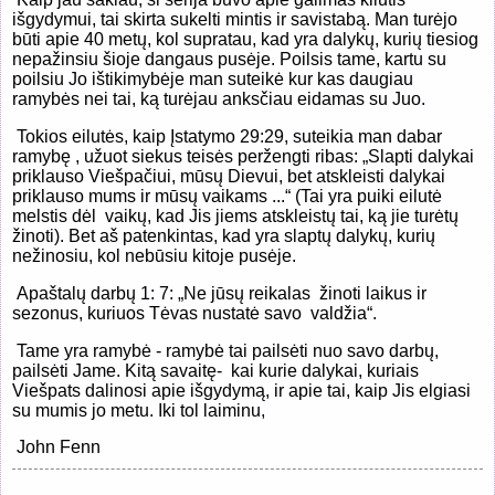
išgydymui, tai skirta sukelti mintis ir savistabą. Man turėjo
būti apie 40 metų, kol supratau, kad yra dalykų, kurių tiesiog
nepažinsiu šioje dangaus pusėje. Poilsis tame, kartu su
poilsiu Jo ištikimybėje man suteikė kur kas daugiau
ramybės nei tai, ką turėjau anksčiau eidamas su Juo.
Tokios eilutės, kaip Įstatymo 29:29, suteikia man dabar
ramybę , užuot siekus teisės peržengti ribas: „Slapti dalykai
priklauso Viešpačiui, mūsų Dievui, bet atskleisti dalykai
priklauso mums ir mūsų vaikams ...“ (Tai yra puiki eilutė
melstis dėl
vaikų, kad Jis jiems atskleistų tai, ką jie turėtų
žinoti). Bet aš patenkintas, kad yra slaptų dalykų, kurių
nežinosiu, kol nebūsiu kitoje pusėje.
Apaštalų darbų 1: 7: „Ne jūsų reikalas
žinoti laikus ir
sezonus, kuriuos Tėvas nustatė savo
valdžia“.
Tame yra ramybė - ramybė tai pailsėti nuo savo darbų,
pailsėti Jame. Kitą savaitę-
kai kurie dalykai, kuriais
Viešpats dalinosi apie išgydymą, ir apie tai, kaip Jis elgiasi
su mumis jo metu. Iki tol laiminu,
John Fenn