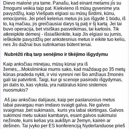
Dievo malonė yra tame. Panašu, kad einant metams jis su
žmogumi veikia taip pat. Kiekvieno iš mūsų gyvenime yra
pavyzdžių, kaip Viešpats elgiasi su mūsų širdimi, kūnu,
emocijomis. Jei prieš kelerius metus jis jus išgydė 1 būdu, iš
to, ką mačiau, jis greičiausiai darys tą patį ir šį kartą
Jei tai
buvo operacija, bet visiškas pasveikimas, tai kartosis. Tik
atkreipkite dėmesį - išsiaiškinkite, kaip Jis elgiasi su jumis,
ieškokite pavyzdžių per ankstesnius metus ir eikite tuo keliu,
nes Jis dažnai bus sutinkamas būtent tenai.
Nubrėžti ribą tarp senėjimo ir tikėjimo išgydymu
Kaip anksčiau minėjau, mūsų kūnai yra iš
žemės,...Mokslininkai mums sako, kad maždaug po 35 metų
kūnas pradeda nykti, ir visi vyresni nei šio amžiaus žmonės
gali tai patvirtinti. Taigi, kur gi scenoje pasirodo išgydymas,
jei dalis to, kas vyksta, yra natūralus kūno sistemos
nuosmukis?
Aš jau anksčiau dalijausi, kaip per pastaruosius metus
labai pavargau man imdavo svaigti galva. Ne galvos
svaigimas ,bet sukimasis,
kuris yra labai skirtingas. Galvos
sukimosi metu sukasi kambarys, esant galvos sukimuisi
nežinote, kuris kelias yra aukštyn ar žemyn, kairėn ar
dešinėn. Tai įvyko per ES konferenciją Nyderlanduose prieš