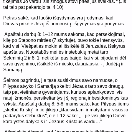
tikėjimas Jo vardu šis žmogus stovi prieš jus sveikas. “ (Jis
tai taip pat pakartojo tai 4:10)
Petras sakė, kad luošio išgydymas yra įrodymas, kad
Dievas prikėlė Jėzų iš numirusių. Išgydymas yra įrodymas.
Apaštalų darbų 8: 1–12 mums sakoma, kad persekiojimai,
kilę po Stepono mirties (7 skyriuje), buvo tokie intensyvūs,
kad visi Viešpaties mokiniai išsikėlė iš Jeruzalės, išskyrus
apaštalus. Nuostabūs meilės ir stebuklų metai tarp
Sekminių 2 ir 8: 1 netikėtai pasibaigė, kai visi, bijodami dėl
savo gyvenimo, išsikėlė iš miesto, daugiausiai - į Judėją ir
Samariją.
Šeimos pagrindu, jie tęsė susitikimus savo namuose, o
Pilypas atvyko į Samariją skelbti Jėzaus tarp savo draugų,
taip pat vietiniams gyventojams, kuriuos aplankydavo vis
nauji žmonės, persikeliantys į šį regioną ir besidomintys kas
vyksta. Apaštalų darbų 8: 5-8 mums sako, kad Pilypas jiems
„skelbė Kristų“, ir jie įtikėjo „klausydami ir matydami visus jo
padarytus stebuklus“, o eil. 12 sako: „... jie visi įtikėjo Dievo
karalystės dalykais ir Jėzaus Kristaus vardu…"