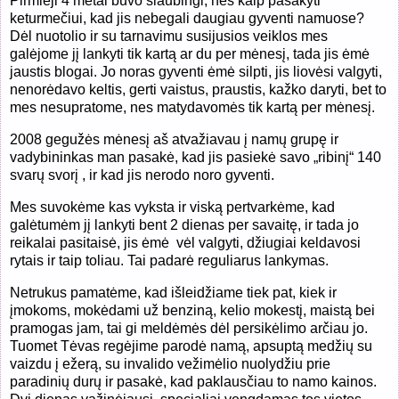
Pirmieji 4 metai buvo siaubingi, nes kaip pasakyti
keturmečiui, kad jis nebegali daugiau gyventi namuose?
Dėl nuotolio ir su tarnavimu susijusios veiklos mes
galėjome jį lankyti tik kartą ar du per mėnesį, tada jis ėmė
jaustis blogai. Jo noras gyventi ėmė silpti, jis liovėsi valgyti,
nenorėdavo keltis, gerti vaistus, praustis, kažko daryti, bet to
mes nesupratome, nes matydavomės tik kartą per mėnesį.
2008 gegužės mėnesį aš atvažiavau į namų grupę ir
vadybininkas man pasakė, kad jis pasiekė savo „ribinį“ 140
svarų svorį , ir kad jis nerodo noro gyventi.
Mes suvokėme kas vyksta ir viską pertvarkėme, kad
galėtumėm jį lankyti bent 2 dienas per savaitę, ir tada jo
reikalai pasitaisė, jis ėmė vėl valgyti, džiugiai keldavosi
rytais ir taip toliau. Tai padarė reguliarus lankymas.
Netrukus pamatėme, kad išleidžiame tiek pat, kiek ir
įmokoms, mokėdami už benziną, kelio mokestį, maistą bei
pramogas jam, tai gi meldėmės dėl persikėlimo arčiau jo.
Tuomet Tėvas regėjime parodė namą, apsuptą medžių su
vaizdu į ežerą, su invalido vežimėlio nuolydžiu prie
paradinių durų ir pasakė, kad paklausčiau to namo kainos.