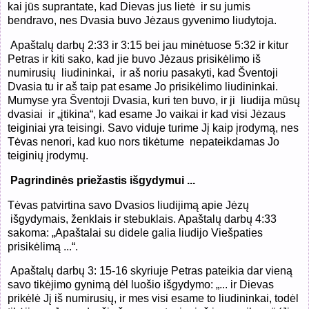
kai jūs suprantate, kad Dievas jus lietė ir su jumis
bendravo, nes Dvasia buvo Jėzaus gyvenimo liudytoja.
Apaštalų darbų 2:33 ir 3:15 bei jau minėtuose 5:32 ir kitur
Petras ir kiti sako, kad jie buvo Jėzaus prisikėlimo iš
numirusių liudininkai, ir aš noriu pasakyti, kad Šventoji
Dvasia tu ir aš taip pat esame Jo prisikėlimo liudininkai.
Mumyse yra Šventoji Dvasia, kuri ten buvo, ir ji liudija mūsų
dvasiai ir „įtikina“, kad esame Jo vaikai ir kad visi Jėzaus
teiginiai yra teisingi. Savo viduje turime Jį kaip įrodymą, nes
Tėvas nenori, kad kuo nors tikėtume
nepateikdamas Jo
teiginių įrodymų.
Pagrindinės priežastis išgydymui ...
Tėvas patvirtina savo Dvasios liudijimą apie Jėzų
išgydymais, ženklais ir stebuklais. Apaštalų darbų 4:33
sakoma: „Apaštalai su didele galia liudijo Viešpaties
prisikėlimą ...“.
Apaštalų darbų 3: 15-16 skyriuje Petras pateikia dar vieną
savo tikėjimo gynimą dėl luošio išgydymo: „... ir Dievas
prikėlė Jį iš numirusių, ir mes visi esame to liudininkai, todėl