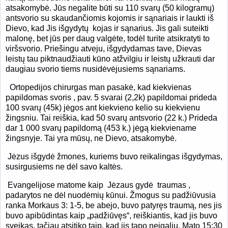
atsakomybė. Jūs negalite būti su 110 svarų (50 kilogramų)
antsvorio su skaudančiomis kojomis ir sąnariais ir laukti iš
Dievo, kad Jis išgydytų kojas ir sąnarius. Jis gali suteikti
malonę, bet jūs per daug valgėte, todėl turite atsikratyti to
viršsvorio. Priešingu atveju, išgydydamas tave, Dievas
leistų tau piktnaudžiauti kūno atžvilgiu ir leistų užkrauti dar
daugiau svorio tiems nusidėvėjusiems sąnariams.
Ortopedijos chirurgas man pasakė, kad kiekvienas
papildomas svoris , pav. 5 svarai (2,2k) papildomai prideda
100 svarų (45k) jėgos ant kiekvieno kelio su kiekvienu
žingsniu. Tai reiškia, kad 50 svarų antsvorio (22 k.) Prideda
dar 1 000 svarų papildomą (453 k.) jėgą kiekviename
žingsnyje. Tai yra mūsų, ne Dievo, atsakomybė.
Jėzus išgydė žmones, kuriems buvo reikalingas išgydymas,
susirgusiems ne dėl savo kaltės.
Evangelijose matome kaip
Jėzaus gydė
traumas ,
padarytos ne dėl nuodėmių kūnui. Žmogus su padžiūvusia
ranka Morkaus 3: 1-5, be abejo, buvo patyręs traumą, nes jis
buvo apibūdintas kaip „padžiūvęs“, reiškiantis, kad jis buvo
sveikas, tačiau atsitiko taip, kad jis tapo neįgaliu. Mato 15:30