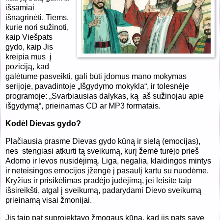
išsamiai
išnagrinėti.
Tiems,
kurie nori sužinoti,
kaip Viešpats
gydo, kaip Jis
kreipia mus į
poziciją, kad
galėtume pasveikti, gali būti įdomus mano mokymas
serijoje, pavadintoje „Išgydymo mokykla“, ir tolesnėje
programoje: „Svarbiausias dalykas, ką aš sužinojau apie
išgydymą“, prieinamas CD ar MP3 formatais.
Kodėl Dievas gydo?
Plačiausia prasme Dievas gydo kūną ir sielą (emocijas),
nes stengiasi atkurti tą sveikumą, kurį žemė turėjo prieš
Adomo ir Ievos nusidėjimą. Liga, negalia, klaidingos mintys
ir neteisingos emocijos įžengė į pasaulį kartu su nuodėme.
Kryžius ir prisikėlimas pradėjo judėjimą, jei leisite taip
išsireikšti, atgal į sveikumą, padarydami Dievo sveikumą
prieinamą visai žmonijai.
Jis taip pat suprojektavo žmogaus kūną, kad jis pats save