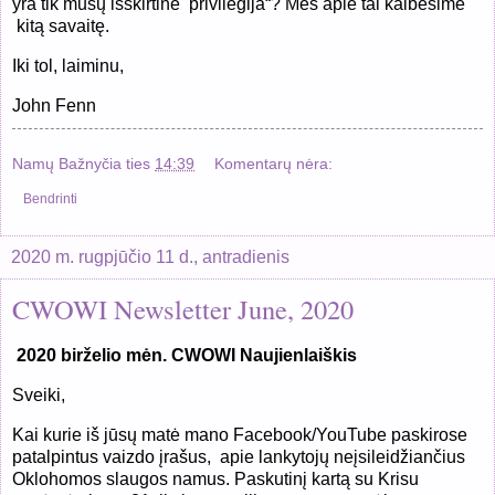
yra tik mūsų išskirtinė privilegija“? Mes apie tai kalbėsime
kitą savaitę.
Iki tol, laiminu,
John Fenn
Namų Bažnyčia
ties
14:39
Komentarų nėra:
Bendrinti
2020 m. rugpjūčio 11 d., antradienis
CWOWI Newsletter June, 2020
2020 birželio mėn. CWOWI Naujienlaiškis
Sveiki,
Kai kurie iš jūsų matė mano Facebook/YouTube paskirose
patalpintus vaizdo įrašus, apie lankytojų neįsileidžiančius
Oklohomos slaugos namus. Paskutinį kartą su Krisu