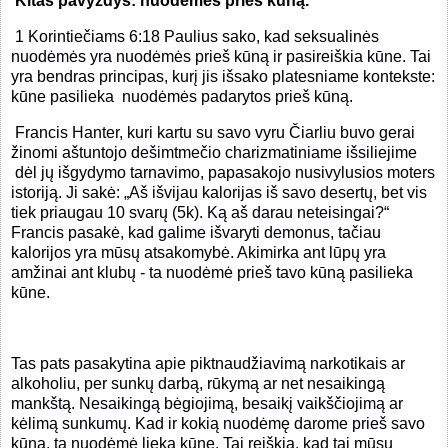
Kitas pavyzdys: nuodėmės prieš kūną.
1 Korintiečiams 6:18 Paulius sako, kad seksualinės
nuodėmės yra nuodėmės prieš kūną ir pasireiškia kūne. Tai
yra bendras principas, kurį jis išsako platesniame kontekste:
kūne pasilieka
nuodėmės padarytos prieš kūną.
Francis Hanter, kuri kartu su savo vyru Čiarliu buvo gerai
žinomi aštuntojo dešimtmečio charizmatiniame išsiliejime
dėl jų išgydymo tarnavimo, papasakojo nusivylusios moters
istoriją. Ji sakė: „Aš išvijau kalorijas iš savo desertų, bet vis
tiek priaugau 10 svarų (5k). Ką aš darau neteisingai?“
Francis pasakė, kad galime išvaryti demonus, tačiau
kalorijos yra mūsų atsakomybė. Akimirka ant lūpų yra
amžinai ant klubų - ta nuodėmė prieš tavo kūną pasilieka
kūne.
Tas pats pasakytina apie piktnaudžiavimą narkotikais ar
alkoholiu, per sunkų darbą, rūkymą ar net nesaikingą
mankštą. Nesaikingą bėgiojimą, besaikį vaikščiojimą ar
kėlimą sunkumų. Kad ir kokią nuodėmę darome prieš savo
kūną, ta nuodėmė lieka kūne. Tai reiškia, kad tai mūsų