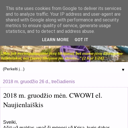
This site uses cookies from Google to deliver its services
and to analyze traffic. Your IP address and user-agent are
shared with Google along with performance and security
metrics to ensure quality of service, generate usage
statistics, and to detect and address abuse.
LEARN MORE
GOT IT
▼
2018 m. gruodžio 26 d., trečiadienis
2018 m. gruodžio mėn. CWOWI el.
Naujienlaiškis
Sveiki,
Ačiū už maldas, ypač šį mėnesį už Krisą, kuris dabar