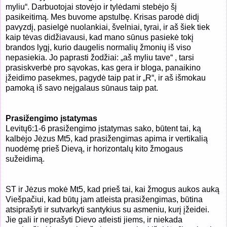
myliu“. Darbuotojai stovėjo ir tylėdami stebėjo šį
pasikeitimą. Mes buvome apstulbę. Krisas parodė didį
pavyzdį, pasielgė nuolankiai, švelniai, tyrai, ir aš šiek tiek
kaip tėvas didžiavausi, kad mano sūnus pasiekė tokį
brandos lygį, kurio daugelis normalių žmonių iš viso
nepasiekia. Jo paprasti žodžiai: „aš myliu tave“ , tarsi
prasiskverbė pro sąvokas, kas gera ir bloga, panaikino
įžeidimo pasekmes, pagydė taip pat ir „R“, ir aš išmokau
pamoką iš savo neįgalaus sūnaus taip pat.
Prasižengimo įstatymas
Levitų6:1-6 prasižengimo įstatymas sako, būtent tai, ką
kalbėjo Jėzus Mt5, kad prasižengimas apima ir vertikalią
nuodėmę prieš Dievą, ir horizontalų kito žmogaus
sužeidimą.
ST ir Jėzus mokė Mt5, kad prieš tai, kai žmogus aukos auką
Viešpačiui, kad būtų jam atleista prasižengimas, būtina
atsiprašyti ir sutvarkyti santykius su asmeniu, kurį įžeidei.
Jie gali ir neprašyti Dievo atleisti jiems, ir niekada