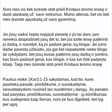
Nors mes vis tiek turėsite stoti prieš Kristaus teismo krasę ir
duoti ataskaitą už
savo veiksmus. Mums atleista, bet vis tiek
mes duosite apyskaitą už savo gyvenimą.
Jei jūsų vaikui liepta nupjauti pievelę ir jis tai daro, jam
nereikia atsiprašinėti jūsų dėl to, bet jūs turite teisę patikrinti
jo darbą, ir nurodyti, ką jis padarė gerai, ką blogai. Jei jums
darbe pavesta užduotis, jūs gal būt nepadarėte nieko blogo
tai vykdydami, bet jūsų bosas patikrins jūsų darbą ir įvertins,
kas buvo padaryti gerai, kas blogai, ir kas turi būti padaryta
kitaip. Taigi mes turėsite stoti prieš Kristaus teismo krasę
Paulius mokė 1Kor3:1-15 sakydamas, kad tie, kurie
pasilieka pavyde, priešiškume, ir susiskaldyme,
nesusitaikydami nusineš tas nuodėmes į dangų. Jis pasakė,
kad pavydas, priešiškumas, susiskaldymai - jų kūniškumas
bus sudegintas kaip šienas, nors jie bus išgelbėti, bet lyg
per ugnį.