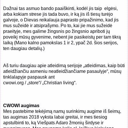
Dažnai tas asmuo bando paaiškinti, kodėl jis taip
elgėsi,
arba kokiam strese jis tada buvo, ir ką jis iš tiesų turėjo
galvoje, o Dievas reikalauja paprasto pripažinimo, kad jis
mus sužeidė ir atsiprašymo. Po to, kai jie mus sužeidė
praeityje, mes galime žingsnis po žingsnio apriboti jų
poveikį mūsų gyvenime, nebent jie pasikeistų per tam tikrą
laiką (Mano kalno pamokslas 1 ir 2, ypač 2d. šios serijos,
ten daugiau detalių.)
Aš turiu daugiau apie atleidimą serijoje „atleidimas, kaip būti
atleidžiančiu asmeniu neatleidžiančiame pasaulyje“, mūsų
tinklalapyje paspausk ant
cwowi.org / „store“/ „Christian living“.
CWOWI augimas
Mes pastebime tekėjimą namų surinkimų augime iš šeimų,
tas augimas 2018 vyksta labai greitai, ir mes tiesiog
apstulbinti to, ką Viešpats Adaro žmonių širdyse ir