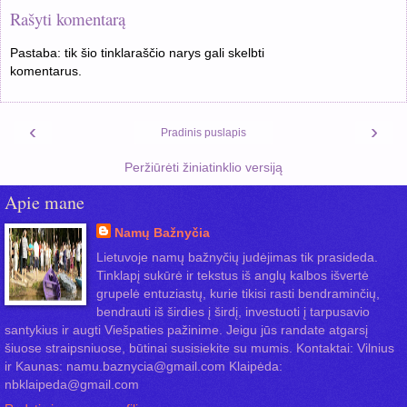
Rašyti komentarą
Pastaba: tik šio tinklaraščio narys gali skelbti
komentarus.
‹
›
Pradinis puslapis
Peržiūrėti žiniatinklio versiją
Apie mane
Namų Bažnyčia
Lietuvoje namų bažnyčių judėjimas tik prasideda.
Tinklapį sukūrė ir tekstus iš anglų kalbos išvertė
grupelė entuziastų, kurie tikisi rasti bendraminčių,
bendrauti iš širdies į širdį, investuoti į tarpusavio
santykius ir augti Viešpaties pažinime. Jeigu jūs randate atgarsį
šiuose straipsniuose, būtinai susisiekite su mumis. Kontaktai: Vilnius
ir Kaunas: namu.baznycia@gmail.com Klaipėda:
nbklaipeda@gmail.com