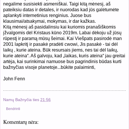
negalime susisiekti asmeniškai. Taigi kitą mėnesį, aš
pateiksiu datas ir detales, ir nuorodas kad jūs galėtumėte
aplankyti internetinius renginius. Juose bus
klausimai/atsakymai, mokymas, ir dar kažkas.
Kitą mėnesį aš pasidalinsiu kai kuriomis pranašiškomis
įžvalgomis dėl Kristaus kūno 2019m. Labai dėkoju už jūsų
rūpestį ir paramą mūsų šeimai. Kai Viešpats pasirodė man
2001 lapkritį ir pasakė pradėti cwowi, Jis pasakė - tai dėl
laikų , kurie ateina. Būk resursais jiems, nes tai dėl laikų,
kurie ateina“. Aš galvoju, kad „laikas, kuris ateina“ jau greitai
artėja, kai surinkimai namuose bus pagrindinis būdas kurti
bažnyčias visoje planetoje...būkite palaiminti,
John Fenn
Namų Bažnyčia
ties
21:56
Bendrinti
Komentarų nėra: