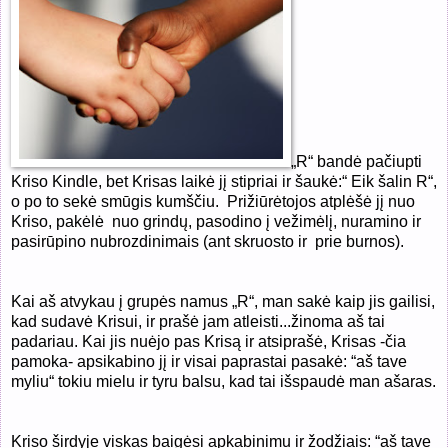
„R“ bandė pačiupti
Kriso Kindle, bet Krisas laikė jį stipriai ir šaukė:“ Eik šalin R“,
o po to sekė smūgis kumščiu.
Prižiūrėtojos atplėšė jį nuo
Kriso, pakėlė
nuo grindų, pasodino į vežimėlį, nuramino ir
pasirūpino nubrozdinimais (ant skruosto ir
prie burnos).
Kai aš atvykau į grupės namus „R“, man sakė kaip jis gailisi,
kad sudavė Krisui, ir prašė jam atleisti...žinoma aš tai
padariau. Kai jis nuėjo pas Krisą ir atsiprašė, Krisas -čia
pamoka- apsikabino jį ir visai paprastai pasakė: “aš tave
myliu“ tokiu mielu ir tyru balsu, kad tai išspaudė man ašaras.
Kriso širdyje viskas baigėsi apkabinimu ir žodžiais: “aš tave