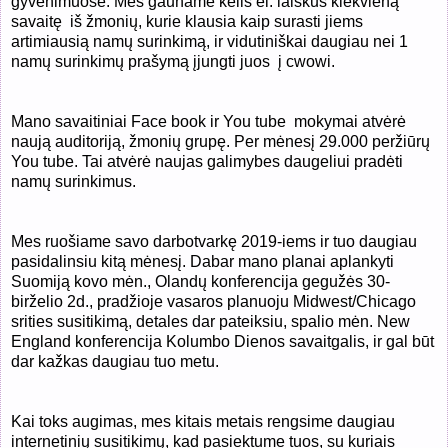
gyvenimuose. Mes gauname kelis el. laiškus kiekvieną
savaitę
iš žmonių, kurie klausia kaip surasti jiems
artimiausią namų surinkimą, ir vidutiniškai daugiau nei 1
namų surinkimų prašymą įjungti juos
į cwowi.
Mano savaitiniai Face book ir You tube
mokymai atvėrė
naują auditoriją, žmonių grupę. Per mėnesį 29.000 peržiūrų
You tube. Tai atvėrė naujas galimybes daugeliui pradėti
namų surinkimus.
Mes ruošiame savo darbotvarkę 2019-iems ir tuo daugiau
pasidalinsiu kitą mėnesį. Dabar mano planai aplankyti
Suomiją kovo mėn., Olandų konferencija gegužės 30-
birželio 2d., pradžioje vasaros planuoju Midwest/Chicago
srities susitikimą, detales dar pateiksiu, spalio mėn. New
England konferencija Kolumbo Dienos savaitgalis, ir gal būt
dar kažkas daugiau tuo metu.
Kai toks augimas, mes kitais metais rengsime daugiau
internetinių susitikimų, kad pasiektume tuos, su kuriais