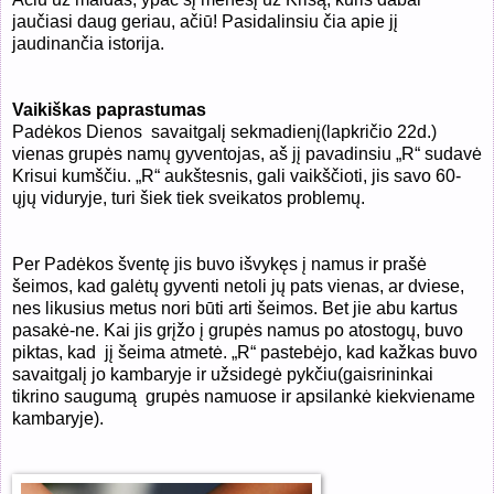
jaučiasi daug geriau, ačiū! Pasidalinsiu čia apie jį
jaudinančia istorija.
Vaikiškas paprastumas
Padėkos Dienos
savaitgalį sekmadienį(lapkričio 22d.)
vienas grupės namų gyventojas, aš jį pavadinsiu „R“ sudavė
Krisui kumščiu. „R“ aukštesnis, gali vaikščioti, jis savo 60-
ųjų viduryje, turi šiek tiek sveikatos problemų.
Per Padėkos šventę jis buvo išvykęs į namus ir prašė
šeimos, kad galėtų gyventi netoli jų pats vienas, ar dviese,
nes likusius metus nori būti arti šeimos. Bet jie abu kartus
pasakė-ne. Kai jis grįžo į grupės namus po atostogų, buvo
piktas, kad
jį šeima atmetė. „R“ pastebėjo, kad kažkas buvo
savaitgalį jo kambaryje ir užsidegė pykčiu(gaisrininkai
tikrino saugumą
grupės namuose ir apsilankė kiekviename
kambaryje).