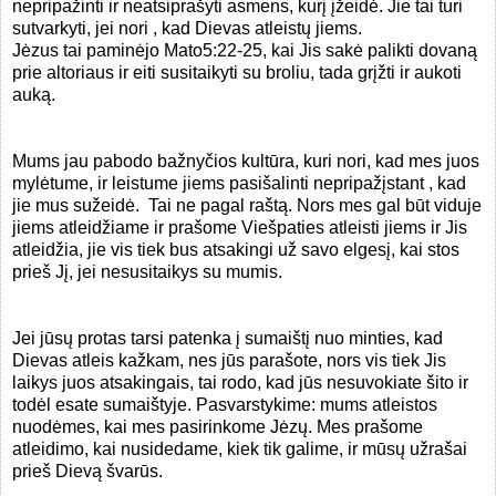
nepripažinti ir neatsiprašyti asmens, kurį įžeidė. Jie tai turi
sutvarkyti, jei nori , kad Dievas atleistų jiems.
Jėzus tai paminėjo Mato5:22-25, kai Jis sakė palikti dovaną
prie altoriaus ir eiti susitaikyti su broliu, tada grįžti ir aukoti
auką.
Mums jau pabodo bažnyčios kultūra, kuri nori, kad mes juos
mylėtume, ir leistume jiems pasišalinti nepripažįstant , kad
jie mus sužeidė.
Tai ne pagal raštą. Nors mes gal būt viduje
jiems atleidžiame ir prašome Viešpaties atleisti jiems ir Jis
atleidžia, jie vis tiek bus atsakingi už savo elgesį, kai stos
prieš Jį, jei nesusitaikys su mumis.
Jei jūsų protas tarsi patenka į sumaištį nuo minties, kad
Dievas atleis kažkam, nes jūs parašote, nors vis tiek Jis
laikys juos atsakingais, tai rodo, kad jūs nesuvokiate šito ir
todėl esate sumaištyje. Pasvarstykime: mums atleistos
nuodėmes, kai mes pasirinkome Jėzų. Mes prašome
atleidimo, kai nusidedame, kiek tik galime, ir mūsų užrašai
prieš Dievą švarūs.