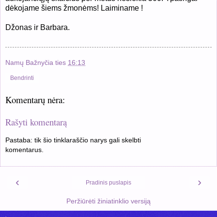
dėkojame šiems žmonėms! Laiminame !
Džonas ir Barbara.
Namų Bažnyčia
ties
16:13
Bendrinti
Komentarų nėra:
Rašyti komentarą
Pastaba: tik šio tinklaraščio narys gali skelbti
komentarus.
‹
›
Pradinis puslapis
Peržiūrėti žiniatinklio versiją