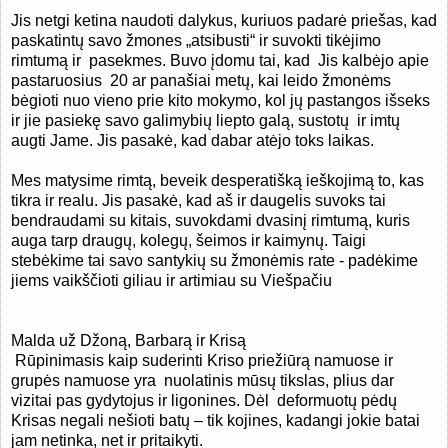
Jis netgi ketina naudoti dalykus, kuriuos padarė priešas, kad
paskatintų savo žmones „atsibusti“ ir suvokti tikėjimo
rimtumą ir
pasekmes. Buvo įdomu tai, kad
Jis kalbėjo apie
pastaruosius
20 ar panašiai metų, kai leido žmonėms
bėgioti nuo vieno prie kito mokymo, kol jų pastangos išseks
ir jie pasiekę savo galimybių liepto galą, sustotų
ir imtų
augti Jame. Jis pasakė, kad dabar atėjo toks laikas.
Mes matysime rimtą, beveik desperatišką ieškojimą to, kas
tikra ir realu. Jis pasakė, kad aš ir daugelis suvoks tai
bendraudami su kitais, suvokdami dvasinį rimtumą, kuris
auga tarp draugų, kolegų, šeimos ir kaimynų. Taigi
stebėkime tai savo santykių su žmonėmis rate - padėkime
jiems vaikščioti giliau ir artimiau su Viešpačiu
Malda už Džoną, Barbarą ir Krisą
Rūpinimasis kaip suderinti Kriso priežiūrą namuose ir
grupės namuose yra
nuolatinis mūsų tikslas, plius dar
vizitai pas gydytojus ir ligonines. Dėl
deformuotų pėdų
Krisas negali nešioti batų – tik kojines, kadangi jokie batai
jam netinka, net ir pritaikyti.