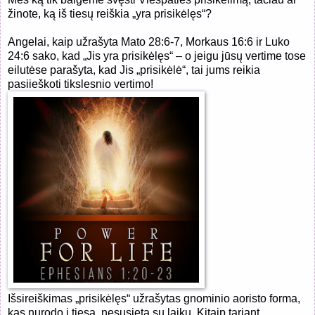
žinote, ką iš tiesų reiškia „yra prisikėlęs“?
Angelai, kaip užrašyta Mato 28:6-7, Morkaus 16:6 ir Luko
24:6 sako, kad „Jis yra prisikėlęs“ – o jeigu jūsų vertime tose
eilutėse parašyta, kad Jis „prisikėlė“, tai jums reikia
pasiieškoti tikslesnio vertimo!
Išsireiškimas „prisikėlęs“ užrašytas gnominio aoristo forma,
kas nurodo į tiesą, nesusietą su laiku. Kitaip tariant,