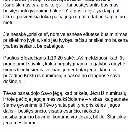
išsireiškimas „yra prisikėlęs“ – tai besitęsiantis buvimas,
besitęsianti gyvenimo būklė. „Yra prisikėlęs“ yra taip pat
tikra ir pasireiškia tokia pačia jėga ir galia dabar, kaip ir tuo
metu.
Jie nesakė „prisikėlė“, nors vėlesnėse eilutėse bus minimas
prisikėlimo įvykis, kaip jau įvykęs, tačiau prisikėlimo būsena
yra besitęsianti, be pabaigos.
Paulius Efeziečiams 1:19:20 sakė: „Aš meldžiuosi, kad jūs
pradėtumėt suvokti, kokia nepalyginama jo galybės didybė
mums tikintiesiems, veikiant jo neribotai jėgai, kuria jis
prižadino Kristų iš numirusių ir pasodino danguose savo
dešinėje...“
Tėvas panaudojo Savo jėgą, kad prikeltų Jėzų iš numirusių,
ir toje pačioje jėgoje mes vaikščiojame – viskas, ką gaunate
šiame gyvenime iš Tėvo yra ta pati „yra prisikėlęs“ jėgos
dalis – besitęsiančio, visada esančio, niekada
nesibaigiančio buvimo, kuriame yra Jėzus, būklė. Štai tokią
jėgą mes turime.