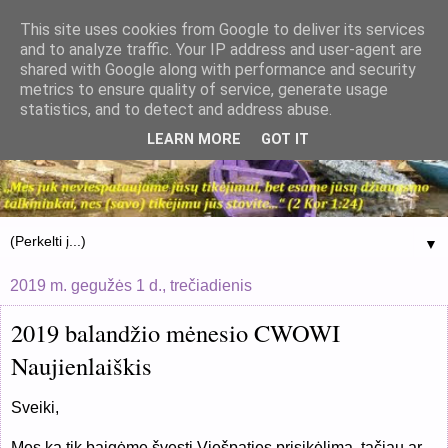
This site uses cookies from Google to deliver its services
and to analyze traffic. Your IP address and user-agent are
shared with Google along with performance and security
metrics to ensure quality of service, generate usage
statistics, and to detect and address abuse.
LEARN MORE
GOT IT
▼
2019 m. gegužės 1 d., trečiadienis
2019 balandžio mėnesio CWOWI
Naujienlaiškis
Sveiki,
Mes ką tik baigėme švęsti Viešpaties prisikėlimą, tačiau ar