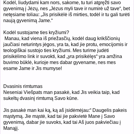
Kodėl, liudydami kam nors, sakome, tu turi atgręžti savo
gyvenimą į Jėzų, nes „Jėzus myli tave ir numirė už tave“, bet
netęsiame toliau: „Jis prisikėlė iš mirties, todėl ir tu gali turėti
naują gyvenimą Jame.“
Kodėl sustojame ties kryžiumi?
Manau, kad viena iš priežasčių, kodėl daug krikščionių
jaučiasi neturintys jėgos, yra ta, kad jie protu, emocijomis ir
teologiškai sustojo ties kryžiumi. Mes turime judėti
prisikėlimo link ir suvokti, kad „yra prisikėlęs“ yra amžina
buvimo būklė, kurioje mes dabar gyvename, nes mes
esame Jame ir Jis mumyse!
Dvasinis rimtumas
Neseniai Viešpats man pasakė, kad Jis veikia taip, kad
sukeltų dvasinį rimtumą Savo kūne.
Jis pasakė man kai ką, ką aš įsidėmėjau:“ Daugelis pakeis
mąstymą. Jie mąstė, kad tai jie pakvietė Mane į Savo
gyvenimą, dabar jie suvoks, kad tai Aš juos pakviečiau į
Manąjį.