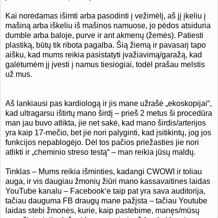
Kai norėdamas išimti arba pasodinti į vežimėlį, aš jį įkeliu į
mašiną arba iškeliu iš mašinos namuose, jo pėdos atsiduria
dumble arba baloje, purve ir ant akmenų (žemės). Patiesti
plastiką, būtų tik ribota pagalba. Šią žiemą ir pavasarį tapo
aišku, kad mums reikia pasistatyti įvažiavimą/garažą, kad
galėtumėm jį įvesti į namus tiesiogiai, todėl prašau melstis
už mus.
Aš lankiausi pas kardiologą ir jis mane užrašė „ekoskopijai“,
kad ultragarsu ištirtų mano širdį – prieš 2 metus ši procedūra
man jau buvo atlikta, jie net sakė, kad mano širdis/arterijos
yra kaip 17-mečio, bet jie nori palyginti, kad įsitikintų, jog jos
funkcijos nepablogėjo. Dėl tos pačios priežasties jie nori
atlikti ir „cheminio streso testą“ – man reikia jūsų maldų.
Tinklas – Mums reikia išminties, kadangi CWOWI ir toliau
auga, ir vis daugiau žmonių žiūri mano kassavaitines laidas
YouTube kanalu – Facebook‘e taip pat yra sava auditorija,
tačiau dauguma FB draugų mane pažįsta – tačiau Youtube
laidas stebi žmonės, kurie, kaip pastebime, manęs/mūsų