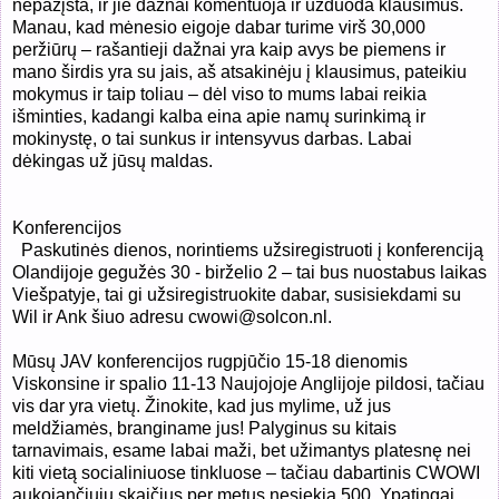
nepažįsta, ir jie dažnai komentuoja ir užduoda klausimus.
Manau, kad mėnesio eigoje dabar turime virš 30,000
peržiūrų – rašantieji dažnai yra kaip avys be piemens ir
mano širdis yra su jais, aš atsakinėju į klausimus, pateikiu
mokymus ir taip toliau – dėl viso to mums labai reikia
išminties, kadangi kalba eina apie namų surinkimą ir
mokinystę, o tai sunkus ir intensyvus darbas. Labai
dėkingas už jūsų maldas.
Konferencijos
Paskutinės dienos, norintiems užsiregistruoti į konferenciją
Olandijoje gegužės 30 - birželio 2 – tai bus nuostabus laikas
Viešpatyje, tai gi užsiregistruokite dabar, susisiekdami su
Wil ir Ank šiuo adresu cwowi@solcon.nl.
Mūsų JAV konferencijos rugpjūčio 15-18 dienomis
Viskonsine ir spalio 11-13 Naujojoje Anglijoje pildosi, tačiau
vis dar yra vietų. Žinokite, kad jus mylime, už jus
meldžiamės, branginame jus! Palyginus su kitais
tarnavimais, esame labai maži, bet užimantys platesnę nei
kiti vietą socialiniuose tinkluose – tačiau dabartinis CWOWI
aukojančiųjų skaičius per metus nesiekia 500. Ypatingai