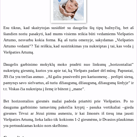
Esu tikras, kad skaitytojas susidūrė su daugeliu šių tipų bažnyčių, bet aš
šiandien noriu pasakyti, kad mums visiems reikia būti vedamiems Viešpaties
Artumo, nesvarbu kokia forma. Ką aš turiu omenyje, sakydamas „Viešpaties
Artumo vedami“? Tai reiškia, kad susirinkimas yra nukreiptas į tai, kas veda į
Viešpaties Artumą.
Daugelis garbinimo mokyklų moko pradėti nuo linksmų „horizontaliai“
nukreiptų giesmių, kurios yra apie tai, ką Viešpats padarė dėl mūsų. Paprastai,
JIS čia yra trečias asmuo. „Aš galiu prasiveržti pro kariuomenę... perlipti sieną,
pamynęs savo sielvartus, aš turiu džiaugsmą, džiaugsmą, džiaugsmą širdyje“ ir
t.t. Viskas čia nukreipta į žemę ir būtent į „mane“.
Bet horizontalios giesmės mažai padeda priartėti prie Viešpaties. Po to
dauguma garbinimo tarnavimų pakeičia kryptį - pasuka vertikaliai –gieda
giesmes Tėvui ar Jėzui pirmu asmeniu, ir kai žmonės iš tiesų ima jausti
Viešpaties Artumą, lieka laiko tik kokioms 1-2 giesmėms, ir Dvasios plaukimas
yra pertraukiamas kokio nors skelbimo.