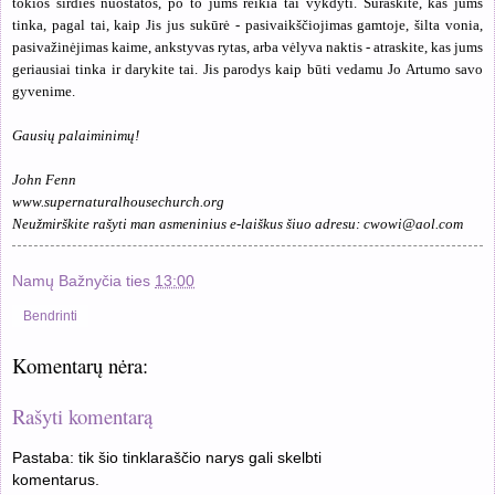
tokios širdies nuostatos, po to jums reikia tai vykdyti. Suraskite, kas jums
tinka, pagal tai, kaip Jis jus sukūrė - pasivaikščiojimas gamtoje, šilta vonia,
pasivažinėjimas kaime, ankstyvas rytas, arba vėlyva naktis - atraskite, kas jums
geriausiai tinka ir darykite tai. Jis parodys kaip būti vedamu Jo Artumo savo
gyvenime.
Gausių palaiminimų
!
John Fenn
www.supernaturalhousechurch.org
Neužmirškite rašyti man asmeninius e-laiškus šiuo adresu:
cwowi@aol.com
Namų Bažnyčia
ties
13:00
Bendrinti
Komentarų nėra:
Rašyti komentarą
Pastaba: tik šio tinklaraščio narys gali skelbti
komentarus.