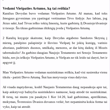
Vedami Viešpaties Artumo, ką tai reiškia?
Karalius Dovydas buvo vedamas Viešpaties Artumo. Aš manau, kad toks
žmogaus gyvenimas yra ypatingai vertinamas Tėvo širdyje. Juo labiau, jog
Jėzus sakė, kad Tėvas ieško tokių žmonių, kurie garbintų Jį Dvasioje/dvasioje
ir tiesoje. Šis tikras garbinimas ištiktųjų įveda į Viešpaties Artumą.
2 Karalių knygoje skaitome, kaip Dovydas atgabeno Sandoros Skrynią į
miestą, patalpino palapinėje ir šlovino Viešpatį be jokių kunigų, varinio
altoriaus, padėtinės duonos, smilkalų, menoros, ar dar kitų daiktų iš Mozės
tabernakulio! Jis garbino daugiau Naujojo Testamento nei Senojo Testamento
būdu, nes jis ieškojo Viešpaties Artumo, ir Viešpats ne tik leido tai daryti, bet ir
apgynė jį.
Man Viešpaties Artumo vedamas susirinkimas reiškia, kad visi susirenka vienu
tikslu - patirti Dievo Artumą. Štai kas motyvuoja visus dalyvius.
Aš visada mąstydavau, kodėl Naujasis Testamentas daug nepasakoja apie tai,
kaip ankstyvoji bažnyčia susirinkdavo namuose, kaip atrodė tie susirinkimai.
Iš tiesų, tai mums yra pasakyta 1 Kor 14:26, kad garbinimas, apreiškimas,
mokymas, Šventosios Dvasios dovanos veikė, bet nepaminėta kokia forma tai
vyko, kaip tai atrodė.