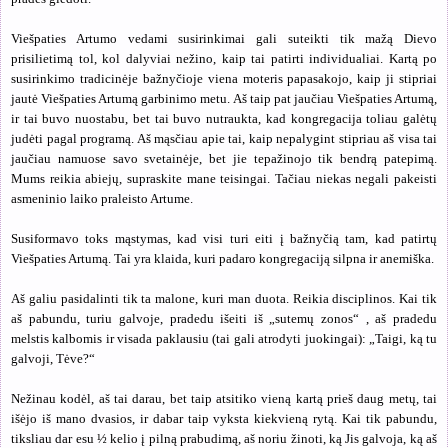
Viešpaties Artumo vedami susirinkimai gali suteikti tik mažą Dievo
prisilietimą tol, kol dalyviai nežino, kaip tai patirti individualiai. Kartą po
susirinkimo tradicinėje bažnyčioje viena moteris papasakojo, kaip ji stipriai
jautė Viešpaties Artumą garbinimo metu. Aš taip pat jaučiau Viešpaties Artumą,
ir tai buvo nuostabu, bet tai buvo nutraukta, kad kongregacija toliau galėtų
judėti pagal programą. Aš mąsčiau apie tai, kaip nepalygint stipriau aš visa tai
jaučiau namuose savo svetainėje, bet jie tepažinojo tik bendrą patepimą.
Mums reikia abiejų, supraskite mane teisingai. Tačiau niekas negali pakeisti
asmeninio laiko praleisto Artume.
Susiformavo toks mąstymas, kad visi turi eiti į bažnyčią tam, kad patirtų
Viešpaties Artumą. Tai yra klaida, kuri padaro kongregaciją silpna ir anemiška.
Aš galiu pasidalinti tik ta malone, kuri man duota. Reikia disciplinos. Kai tik
aš pabundu, turiu galvoje, pradedu išeiti iš „sutemų zonos“ , aš pradedu
melstis kalbomis ir visada paklausiu (tai gali atrodyti juokingai): „Taigi, ką tu
galvoji, Tėve?“
Nežinau kodėl, aš tai darau, bet taip atsitiko vieną kartą prieš daug metų, tai
išėjo iš mano dvasios, ir dabar taip vyksta kiekvieną rytą. Kai tik pabundu,
tiksliau dar esu ½ kelio į pilną prabudimą, aš noriu žinoti, ką Jis galvoja, ką aš