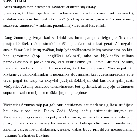
Gera citata
Kitas draugas man prieš porą savaičių atsiuntė šią citatą:
„Pasakyta, kad Naujojo Testamento bažnyčioje visi buvo nustebinti (sužavėti),
o dabar visi nori būti palinksminti“ (žodžių žaismas „amazed“ - nustebinti,
sužavėti; „amused“ - linksmi, patenkinti) - Leonard Ravenhill
Daug žmonių galvoja, kad susirinkimas buvo pateptas, jeigu jie šiek tiek
pasijuokė, šiek tiek pasimokė ir išėjo jausdamiesi tikrai gerai. Aš negaliu
suskaičiuoti kiek kartų mačiau, kaip lyderis šluostėsi kaktą nosine arba po hip-
hop garbinimo (hop – angliškai šokinėti), arba po klykiančio stiliaus
pamokslavimo ir paskelbdavo, kad susirinkime yra Dievo Artumas. Saldus,
malonus, švelnus - man dar nereiškia, kad tai patepimas. Man nepatinka
klykiantys pamokslininkai ir nepatinka šlovinimas, kai lyderis sprendžia apie
tave, pagal tai kaip tu aktyviai judėjai, šokinėjai. Gal kas nors gali jausti
Viešpaties Artumą tokiuose tarnavimuose, bet apskritai, aš abejoju ar žmonės
supranta, kad emocijos nereiškia, jog tai patepimas.
Viešpaties Artumas taip pat gali būti patiriamas ir surandamas giliose studijose
bei diskusijose apie Dievo Žodį. Vieną pačių artimiausių-intymiausių
Viešpaties pergyvenimų, aš patyriau tuo metu, kai mes buvome susirinkę prie
pusryčių stalo savo namų bažnyčioje, čia Tulsoje -Artumas ir meilė tarp
žmonių valgio metu, diskusija, giesmė, viskas buvo pripildyta apčiuopiamo,
juntamo Viešpaties Buvimo.