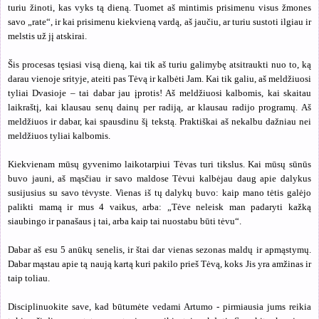
turiu žinoti, kas vyks tą dieną. Tuomet aš mintimis prisimenu visus žmones
savo „rate“, ir kai prisimenu kiekvieną vardą, aš jaučiu, ar turiu sustoti ilgiau ir
melstis už jį atskirai.
Šis procesas tęsiasi visą dieną, kai tik aš turiu galimybę atsitraukti nuo to, ką
darau vienoje srityje, ateiti pas Tėvą ir kalbėti Jam. Kai tik galiu, aš meldžiuosi
tyliai Dvasioje – tai dabar jau įprotis! Aš meldžiuosi kalbomis, kai skaitau
laikraštį, kai klausau senų dainų per radiją, ar klausau radijo programų. Aš
meldžiuos ir dabar, kai spausdinu šį tekstą. Praktiškai aš nekalbu dažniau nei
meldžiuos tyliai kalbomis.
Kiekvienam mūsų gyvenimo laikotarpiui Tėvas turi tikslus. Kai mūsų sūnūs
buvo jauni, aš mąsčiau ir savo maldose Tėvui kalbėjau daug apie dalykus
susijusius su savo tėvyste. Vienas iš tų dalykų buvo: kaip mano tėtis galėjo
palikti mamą ir mus 4 vaikus, arba: „Tėve neleisk man padaryti kažką
siaubingo ir panašaus į tai, arba kaip tai nuostabu būti tėvu“.
Dabar aš esu 5 anūkų senelis, ir štai dar vienas sezonas maldų ir apmąstymų.
Dabar mąstau apie tą naują kartą kuri pakilo prieš Tėvą, koks Jis yra amžinas ir
taip toliau.
Disciplinuokite save, kad būtumėte vedami Artumo - pirmiausia jums reikia