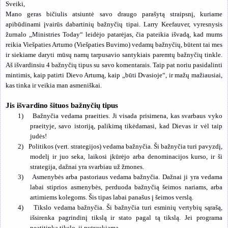
Sveiki,
Mano geras bičiulis atsiuntė savo draugo parašytą straipsnį, kuriame
apibūdinami įvairūs dabartinių bažnyčių tipai. Larry Keefauver, vyresnysis
žurnalo „Ministries Today“ leidėjo patarėjas, čia pateikia išvadą, kad mums
reikia Viešpaties Artumo (Viešpaties Buvimo) vedamų bažnyčių, būtent tai mes
ir siekiame daryti mūsų namų tarpusavio santykiais paremtų bažnyčių tinkle.
Aš išvardinsiu 4 bažnyčių tipus su savo komentarais. Taip pat noriu pasidalinti
mintimis, kaip patirti Dievo Artumą, kaip „būti Dvasioje“, ir mažų mažiausiai,
kas tinka ir veikia man asmeniškai.
Jis išvardino šituos bažnyčių tipus
1)
Bažnyčia vedama praeities. Ji visada prisimena, kas svarbaus vyko
praeityje, savo istoriją, palikimą tikėdamasi, kad Dievas ir vėl taip
judės!
2)
Politikos (vert. strategijos) vedama bažnyčia. Ši bažnyčia turi pavyzdį,
modelį ir juo seka, laikosi įkūrėjo arba denominacijos kurso, ir ši
strategija, dažnai yra svarbiau už žmones.
3)
Asmenybės arba pastoriaus vedama bažnyčia. Dažnai ji yra vedama
labai stiprios asmenybės, perduoda bažnyčią šeimos nariams, arba
artimiems kolegoms. Šis tipas labai panašus į šeimos verslą.
4)
Tikslo vedama bažnyčia. Ši bažnyčia turi esminių vertybių sąrašą,
išsirenka pagrindinį tikslą ir stato pagal tą tikslą. Jei programa
neatitinka tikslo, ji nutraukiama.