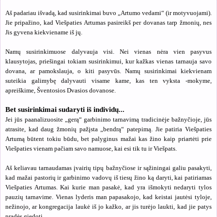
Aš padariau išvadą, kad susirinkimai buvo „Artumo vedami“ (ir motyvuojami).
Jie pripažino, kad Viešpaties Artumas pasireikš per dovanas tarp žmonių, nes
Jis gyvena kiekviename iš jų.
Namų susirinkimuose dalyvauja visi. Nei vienas nėra vien pasyvus
klausytojas, priešingai tokiam susirinkimui, kur kažkas vienas tarnauja savo
dovana, ar pamokslauja, o kiti pasyvūs. Namų susirinkimai kiekvienam
suteikia galimybę dalyvauti visame kame, kas ten vyksta -mokyme,
apreiškime, Šventosios Dvasios dovanose.
Bet susirinkimai sudaryti iš individų...
Jei jūs paanalizuosite „gerą“ garbinimo tarnavimą tradicinėje bažnyčioje, jūs
atrasite, kad daug žmonių pažįsta „bendrą“ patepimą. Jie patiria Viešpaties
Artumą būtent tokiu būdu, bet palyginus mažai kas žino kaip priartėti prie
Viešpaties vienam pačiam savo namuose, kai esi tik tu ir Viešpats.
Aš keliavau tarnaudamas įvairių tipų bažnyčiose ir sąžiningai galiu pasakyti,
kad mažai pastorių ir garbinimo vadovų iš tiesų žino ką daryti, kai patiriamas
Viešpaties Artumas. Kai kurie man pasakė, kad yra išmokyti nedaryti tylos
pauzių tarnavime. Vienas lyderis man papasakojo, kad keistai jautėsi tyloje,
nežinojo, ar kongregacija laukė iš jo kažko, ar jis turėjo laukti, kad jie patys
pradės giedoti.