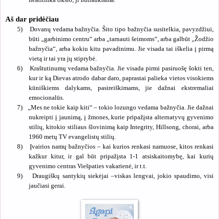
Aš dar pridėčiau
5)
Dovanų vedama bažnyčia. Šito tipo bažnyčia susitelkia, pavyzdžiui,
būti „garbinimo centru“ arba „tarnauti šeimoms“, arba galbūt „Žodžio
bažnyčia“, arba kokiu kitu pavadinimu. Jie visada tai iškelia į pirmą
vietą ir tai yra jų stiprybė.
6)
Kraštutinumų vedama bažnyčia. Jie visada pirmi pasiruošę šokti ten,
kur ir ką Dievas atrodo dabar daro, paprastai palieka vietos visokiems
kūniškiems dalykams, pasireiškimams, jie dažnai ekstremaliai
emocionalūs.
7)
„Mes ne tokie kaip kiti“ – tokio lozungo vedama bažnyčia. Jie dažnai
nukreipti į jaunimą, į žmones, kurie pripažįsta alternatyvų gyvenimo
stilių, kitokio stiliaus šlovinimą kaip Integrity, Hillsong, chorai, arba
1960 metų TV evangelistų stilių.
8)
Įvairios namų bažnyčios – kai kurios renkasi namuose, kitos renkasi
kažkur kitur, ir gal būt pripažįsta 1-1 atsiskaitomybę, kai kurių
gyvenimo centras Viešpaties vakarienė, ir t.t.
9)
Draugiškų santykių siekėjai –viskas lengvai, jokio spaudimo, visi
jaučiasi gerai.