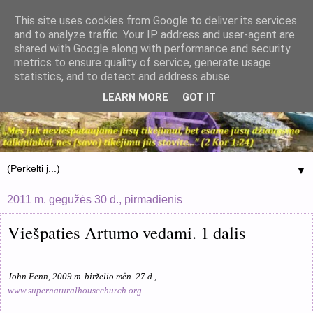
This site uses cookies from Google to deliver its services
and to analyze traffic. Your IP address and user-agent are
shared with Google along with performance and security
metrics to ensure quality of service, generate usage
statistics, and to detect and address abuse.
LEARN MORE
GOT IT
▼
2011 m. gegužės 30 d., pirmadienis
Viešpaties Artumo vedami. 1 dalis
John Fenn, 2009 m. birželio mėn. 27 d.,
www.supernaturalhousechurch.org