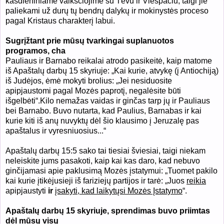
kasdieniniame vaikščiojime su Tėvu ir Viešpačiu, taigi jie
paliekami už durų tų bendrų dalykų ir mokinystės proceso
pagal Kristaus charakterį labui.
Sugrįžtant prie mūsų tvarkingai suplanuotos
programos, cha
Pauliaus ir Barnabo reikalai atrodo pasikeitė, kaip matome
iš Apaštalų darbų 15 skyriuje: „Kai kurie, atvykę (į Antiochiją)
iš Judėjos, ėmė mokyti brolius: „Jei nesiduosite
apipjaustomi pagal Mozės paprotį, negalėsite būti
išgelbėti“.Kilo nemažas vaidas ir ginčas tarp jų ir Pauliaus
bei Barnabo. Buvo nutarta, kad Paulius, Barnabas ir kai
kurie kiti iš anų nuvyktų dėl šio klausimo į Jeruzalę pas
apaštalus ir vyresniuosius...“
Apaštalų darbų 15:5 sako tai tiesiai šviesiai, taigi niekam
neleiskite jums pasakoti, kaip kai kas daro, kad nebuvo
ginčijamasi apie paklusimą Mozės įstatymui: „Tuomet pakilo
kai kurie įtikėjusieji iš fariziejų partijos ir tarė: „Juos
reikia
apipjaustyti
ir
įsakyti, kad laikytųsi Mozės Įstatymo
“.
Apaštalų darbų 15 skyriuje, sprendimas buvo priimtas
dėl mūsų visų