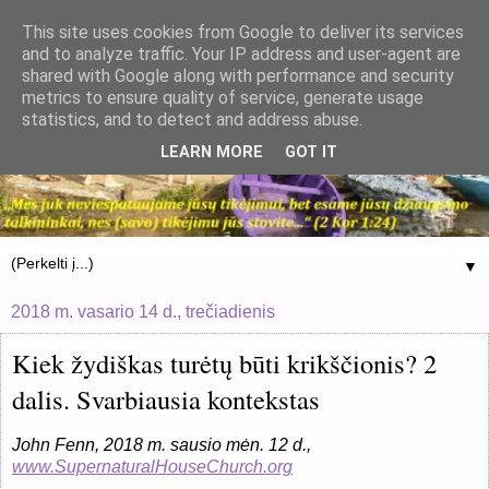
This site uses cookies from Google to deliver its services
and to analyze traffic. Your IP address and user-agent are
shared with Google along with performance and security
metrics to ensure quality of service, generate usage
statistics, and to detect and address abuse.
LEARN MORE
GOT IT
▼
2018 m. vasario 14 d., trečiadienis
Kiek žydiškas turėtų būti krikščionis? 2
dalis. Svarbiausia kontekstas
John Fenn, 201
8
m. sausio mėn. 12 d.,
www.SupernaturalHouseChurch.org