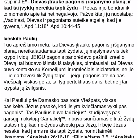
kaip ir JIE* -
Dievas įtraukė pagonis į išganymo planą, ir
kad tai įvyktų nereikia tapti žydu
– Petras ir jo bendrai iki
to momento apie tai net negalvojo. Pažvelkite į jų nuostabą:
„Vadinasi, Dievas ir pagoniams suteikė atgailą, kad jie
gyventų“. Apd 11:18*, Apd 10:44-45
Įveskite Paulių
Tuo apreiškimo metu, kai Dievas įtraukė pagonis į išganymo
planą, nereikalaudamas tapti žydais, jų mąstymas vis tiek
krypo į vidų. JEIGU pagonis panorėdavo pažinti Izraelio
Dievą, tai būdavo išimtis iš taisyklės, pirmiausiai, tai Dievas
buvo kontakto su Kornelijumi ir romiečiais iniciatorius, ne jie
– jie darbavosi tik žydų tarpe – jeigu pagonis ateina pas
Viešpatį, viskas gerai, tai lyg pertekliaus dalis, bet ne į tai
krypsta jų žvilgsnis.
Kai Pauliui prie Damasko pasirodė Viešpats, viskas
pasikeitė. Jėzus pasakė, kad jis yra kviečiamas vykti pas
pagonis
^.
Tas Paulius buvo fariziejus*, studijavęs pas
garsųjį mokytoją Gamalielį**, ir buvo siunčiamas eiti už žydų
tautos ribų, kad ne-žydus atvestų pas Jėzų. Ir beje Jėzus
nesakė, kad jiems reikia tapti žydais, norint laimėti
išganymą.
^
Apaštalų 26:16-18, *Filipiečiams 3:5, **Apaštalų