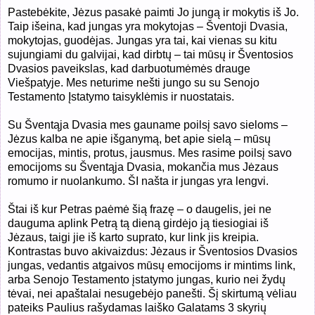
Pastebėkite, Jėzus pasakė paimti Jo jungą ir mokytis iš Jo.
Taip išeina, kad jungas yra mokytojas – Šventoji Dvasia,
mokytojas, guodėjas. Jungas yra tai, kai vienas su kitu
sujungiami du galvijai, kad dirbtų – tai mūsų ir Šventosios
Dvasios paveikslas, kad darbuotumėmės drauge
Viešpatyje. Mes neturime nešti jungo su su Senojo
Testamento Įstatymo taisyklėmis ir nuostatais.
Su Šventąja Dvasia mes gauname poilsį savo sieloms –
Jėzus kalba ne apie išganymą, bet apie sielą – mūsų
emocijas, mintis, protus, jausmus. Mes rasime poilsį savo
emocijoms su Šventąja Dvasia, mokančia mus Jėzaus
romumo ir nuolankumo. ŠI našta ir jungas yra lengvi.
Štai iš kur Petras paėmė šią frazę – o daugelis, jei ne
dauguma aplink Petrą tą dieną girdėjo ją tiesiogiai iš
Jėzaus, taigi jie iš karto suprato, kur link jis kreipia.
Kontrastas buvo akivaizdus: Jėzaus ir Šventosios Dvasios
jungas, vedantis atgaivos mūsų emocijoms ir mintims link,
arba Senojo Testamento įstatymo jungas, kurio nei žydų
tėvai, nei apaštalai nesugebėjo panešti. Šį skirtumą vėliau
pateiks Paulius rašydamas laiško Galatams 3 skyrių