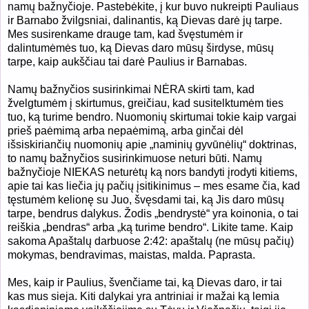
namų bažnyčioje. Pastebėkite, į kur buvo nukreipti Pauliaus
ir Barnabo žvilgsniai, dalinantis, ką Dievas darė jų tarpe.
Mes susirenkame drauge tam, kad švęstumėm ir
dalintumėmės tuo, ką Dievas daro mūsų širdyse, mūsų
tarpe, kaip aukščiau tai darė Paulius ir Barnabas.
Namų bažnyčios susirinkimai NĖRA skirti tam, kad
žvelgtumėm į skirtumus, greičiau, kad susitelktumėm ties
tuo, ką turime bendro. Nuomonių skirtumai tokie kaip vargai
prieš paėmimą arba nepaėmimą, arba ginčai dėl
išsiskiriančių nuomonių apie „naminių gyvūnėlių“ doktrinas,
to namų bažnyčios susirinkimuose neturi būti. Namų
bažnyčioje NIEKAS neturėtų ką nors bandyti įrodyti kitiems,
apie tai kas liečia jų pačių įsitikinimus – mes esame čia, kad
tęstumėm kelionę su Juo, švęsdami tai, ką Jis daro mūsų
tarpe, bendrus dalykus. Žodis „bendrystė“ yra koinonia, o tai
reiškia „bendras“ arba „ką turime bendro“. Likite tame. Kaip
sakoma Apaštalų darbuose 2:42: apaštalų (ne mūsų pačių)
mokymas, bendravimas, maistas, malda. Paprasta.
Mes, kaip ir Paulius, švenčiame tai, ką Dievas daro, ir tai
kas mus sieja. Kiti dalykai yra antriniai ir mažai ką lemia