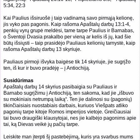
5:34, 22:3
Kai Paulius išsiruošė į taip vadinamą savo pirmąją kelionę,
jis vyko pas pagonis. Kaip rašoma Apaštalų darbų 13:1-4,
penkių vyrų grupė meldėsi, tame tarpe Paulius ir Barnabas,
o Šventoji Dvasia prakalbo per vieną ar kelis iš jų, kad šie
būtų išsiųsti – taip prasidėjo Pauliaus kelionių tarnystė, kaip
rašoma Apaštalų darbų 13 skyriuje.
Pauliaus pirmoji išvyka baigėse tik 14 skyriuje, jie sugrįžo
ten, iš kur ir buvo pradėję – į Antiochiją.
Susidūrimas
Apaštalų darbų 14 skyrius pasibaigia su Pauliaus ir
Barnabo sugrįžimu į Antiochiją, ten sakoma, kad jie „išbuvo
su mokiniais netrumpą laiką“. Ten jie dalinosi su (pagonių)
tikinčiaisiais nuostabiais darbais, kuriuos Viešpats atliko
pagonių tarpe kitoje Romos imperijos vietoje. Greičiausiai
tai buvo draugiški klausytojai, nes jie kalbėjo pagonims apie
tai, ką Dievas veikė jų pačių tarpe.
Leiskite man įterpti šį pastebėjimą, kuris yra svarbus mums