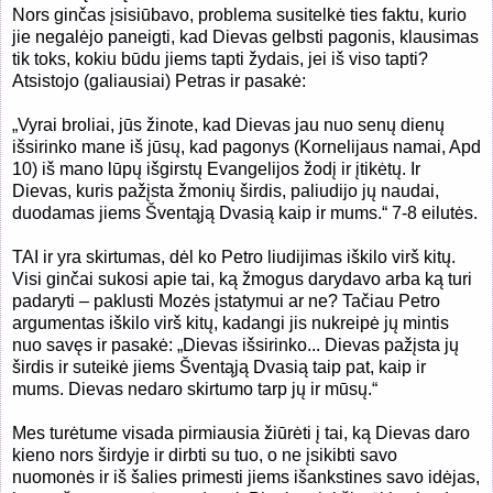
Nors ginčas įsisiūbavo, problema susitelkė ties faktu, kurio
jie negalėjo paneigti, kad Dievas gelbsti pagonis, klausimas
tik toks, kokiu būdu jiems tapti žydais, jei iš viso tapti?
Atsistojo (galiausiai) Petras ir pasakė:
„Vyrai broliai, jūs žinote, kad Dievas jau nuo senų dienų
išsirinko mane iš jūsų, kad pagonys (Kornelijaus namai, Apd
10) iš mano lūpų išgirstų Evangelijos žodį ir įtikėtų. Ir
Dievas, kuris pažįsta žmonių širdis, paliudijo jų naudai,
duodamas jiems Šventąją Dvasią kaip ir mums.“ 7-8 eilutės.
TAI ir yra skirtumas, dėl ko Petro liudijimas iškilo virš kitų.
Visi ginčai sukosi apie tai, ką žmogus darydavo arba ką turi
padaryti – paklusti Mozės įstatymui ar ne? Tačiau Petro
argumentas iškilo virš kitų, kadangi jis nukreipė jų mintis
nuo savęs ir pasakė: „Dievas išsirinko... Dievas pažįsta jų
širdis ir suteikė jiems Šventąją Dvasią taip pat, kaip ir
mums. Dievas nedaro skirtumo tarp jų ir mūsų.“
Mes turėtume visada pirmiausia žiūrėti į tai, ką Dievas daro
kieno nors širdyje ir dirbti su tuo, o ne įsikibti savo
nuomonės ir iš šalies primesti jiems išankstines savo idėjas,