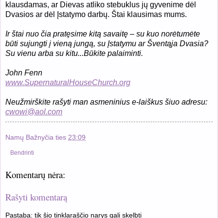
klausdamas, ar Dievas atliko stebuklus jų gyvenime dėl
Dvasios ar dėl Įstatymo darbų. Štai klausimas mums.
Ir štai nuo čia pratęsime kitą savaitę – su kuo norėtumėte
būti sujungti į vieną jungą, su Įstatymu ar Šventąja Dvasia?
Su vienu arba su kitu...Būkite palaiminti.
John Fenn
www.SupernaturalHouseChurch.org
Neužmirškite rašyti man asmeninius e-laiškus šiuo adresu:
cwowi@aol.com
Namų Bažnyčia
ties
23:09
Bendrinti
Komentarų nėra:
Rašyti komentarą
Pastaba: tik šio tinklaraščio narys gali skelbti