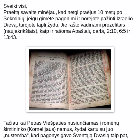
Sveiki visi,
Praeitą savaitę minėjau, kad netgi praėjus 10 metų po
Sekminių, jeigu gimėte pagonimi ir norėjote pažinti Izraelio
Dievą, turėjote tapti žydu. Jie rašte vadinami prozelitais
(naujakrikštais), kaip ir rašoma Apaštalų darbų 2:10, 6:5 ir
13:43.
Tačiau kai Petras Viešpaties nusiunčiamas į romėnų
šimtininko (Kornelijaus) namus, žydai kartu su juo
„nustemba“, kad pagonys gavo Šventąją Dvasią taip pat,