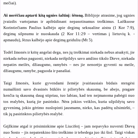
mečiai).
Aš norėčiau aptarti kitą ugnies šaltinį: šėtoną.
Biblijoje atrasime, jog ugnies
įvaizdis vartojamas ir apibūdinant nepasotinamus troškimus. Laiškuose
Korintiečiams Paulius kalbėjo apie degimą seksualine aistra (1 Kor 7:9),
degimą silpnumu ir nuoskauda (2 Kor 11:29 – vertimas į lietuvių k. -
apmaudu), Jėzus kalbėjo apie degimą geiduliu (Mt 5).
Todėl žmonės ir kritę angelai dega, nes jų troškimai niekada nebus atsakyti, jie
niekada nebus paguosti, niekada neišpildys savo amžino tikslo Dieve, niekada
nepatirs meilės, džiaugsmo, ramybės – nes jie nenorėjo gyventi su meile,
džiaugsmu, ramybe, paguoda ir panašiai.
Taigi žmonės, kurie gyvendami žemėje įvairiausiais būdais stengėsi
numalšinti savo dvasinės būklės ir pilietybės skausmą, be abejo, pragare
kenčia tą skausmą daug stipriau, tuo labiau, kad ten neįmanoma pabėgti nuo
tos realybės, kurią jie pasirinko. Nėra jokios veiklos, kuria užpildytų savo
gyvenimą, jokio gėrimo nuslopinti jausmams, nieko, kas padėtų užsimiršti, –
tik jų pasirinktos pilietybės realybė.
Grįžkime atgal ir prisiminkime apie Liuciferį – jam nepavyko nuversti Dievą
nuo Sosto – jis nepatenkino šito troškimo ir tebedega juo iki šiol. Taigi viskas