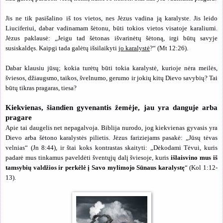
Jis ne tik pasišalino iš tos vietos, nes Jėzus vadina ją karalyste. Jis leido
Liuciferiui, dabar vadinamam šėtonu, būti tokios vietos visatoje karaliumi.
Jėzus paklausė: „
Jeigu tad šėtonas išvarinėtų šėtoną, irgi būtų savyje
susiskaldęs. Kaipgi tada galėtų išsilaikyti
jo karalystė
?“
(Mt 12:26).
Dabar klausiu jūsų; kokia turėtų būti tokia karalystė, kurioje nėra meilės,
šviesos, džiaugsmo, taikos, švelnumo, gerumo ir jokių kitų Dievo savybių? Tai
būtų tikras pragaras, tiesa?
Kiekvienas, šiandien gyvenantis žemėje, jau yra danguje arba
pragare
Apie tai daugelis net nepagalvoja. Biblija nurodo, jog kiekvienas gyvasis yra
Dievo arba šėtono karalystės pilietis. Jėzus fariziejams pasakė: „Jūsų tėvas
velnias“ (Jn 8:44), ir štai koks kontrastas skaityti: „D
ėkodami Tėvui, kuris
padarė mus tinkamus paveldėti šventųjų dalį šviesoje, kuris
išlaisvino mus iš
tamsybių valdžios ir perkėlė į Savo mylimojo Sūnaus karalystę
“ (Kol 1:12-
13).