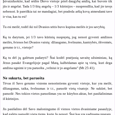
Įsivaizduokite, kad sėdite Dievo vietoje prieš daugybę amžių, kai buvote tik
jūs ir angelai. Tada 1/3 šitų angelų – 1/3 kūrinijos – nusprendžia, kad jie tavęs
nebenori. Ir pareiškia tai ne mandagiai, bet pradeda aršią kovą atmesdami tave
ir visa, kas tu esi!
Tu esi meilė, todėl iki tol Dvasios sritis buvo kupina meilės ir jos savybių.
Ką tu darytum, jei 1/3 tavo kūrinių nuspręstų, jog nenori gyventi amžinos
meilės, šviesos bei Dvasios vaisių: džiaugsmo, švelnumo, kantrybės, ištvermės,
gerumo ir t.t., vietoje?
Ką tu dėl jų galėtum padaryti? Štai kodėl praėjusią savaitę užsiminiau, ką
Jėzus pasakė Evangelijoje pagal Matą, kalbėdamas apie tą vietą, kuri dega
amžina ugnimi ir yra paruošta „velniui ir jo angelams“ (Mt 25:41).
Ne sukurta, bet paruošta
Tėvas iš Savo gerumo visiems nenorintiems gyventi vietoje, kur yra meilė,
džiaugsmas, taika, švelnumas ir t.t., paruošė vietą visatoje. Ne sukūrė, bet
paruošė. Nes tokios vietos paruošimas yra ne kūrybos aktas, bet pasišalinimas
iš kūrinijos.
Jis pasišalino dėl Savo maloningumo iš vienos vietos dvasiniame pasaulyje,
kad galėtų paruošti vietą tiems, kurie Jo nenori. Štai kas yra vadinama pragaru.