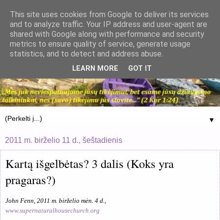
This site uses cookies from Google to deliver its services
and to analyze traffic. Your IP address and user-agent are
shared with Google along with performance and security
metrics to ensure quality of service, generate usage
statistics, and to detect and address abuse.
LEARN MORE
GOT IT
▼
2011 m. birželio 11 d., šeštadienis
Kartą išgelbėtas? 3 dalis (Koks yra
pragaras?)
John Fenn, 2011 m. birželio mėn. 4 d.,
www.supernaturalhousechurch.org