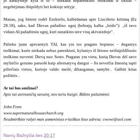
jo karalystėje kyla iš to – niekada nepatenkinti troškimai ir tikslai –
negebėjimas išsipildyti bet kokioje srityje.
Manau, jog būtent todėl Ezekielis, kalbėdamas apie Liuciferio kritimą (Ez
28:18), sako, kad Dievas pažadino ugnį (hebrajų kalba „leido“): „iš tavo
vidaus Aš pažadinsiu ugnį, kuri sunaikins tave visų akivaizdoje“.
Palieku jums apsvarstyti TAI, kas yra tos pragaro liepsnos – degantys
troškimai, kurie niekada nebus patenkinti, kylantys iš šėtono neišsipildžiusio
troškimo nuversti Dievą nuo Sosto. Pragaras yra vieta, kurią Dievas dėl savo
mylinčio gerumo paruošė kaip alternatyvą dangui – Jis neverčia žmonių tapti
piliečiais vietos, kurioje valdo meilė, džiaugsmas, ramybė... Galbūt kitas
požiūris...
Ar tai bus amžinai?
Apie tai ateinančią savaitę, nes turiu baigti. Būkite palaiminti.
John Fenn
www.supernaturalhousechurch.org
Neužmirškite rašyti man asmeninius e-laiškus šiuo adresu:
cwowi@aol.com
Namų Bažnyčia
ties
20:17