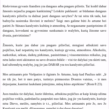
Kiekvienas gyvasis šiandien yra dangaus arba pragaro pilietis. Tai kodėl dabar
žmonės nejaučia pragaro kankinimų? Leiskite paklausti: ar būdamas dangaus
karalystės piliečiu tu dažnai jauti dangaus savybes? Ar tai nėra tik tada, kai
bažnyčia susirenka šlovinti ir melstis? Taigi mes galime būti Jo artume bei
patirti Jo Sūnaus karalystės kultūrą ir atmosferą. Ar negauname pastiprinimo iš
dangaus, kovodami su gyvenimo sunkumais ir realybės, kurią žinome savo
dvasia, patvirtinimo?
Žmonės, kurie jau dabar yra pragaro piliečiai, stengiasi atbukinti savo
pojūčius, kad nepatirtų tos karalystės, kurioje gyvena, atmosferos. Alkoholis,
narkotikai, seksas, daiktų pirkimas, pasinėrimas į visuomeninius reikalus, jog
nėra laiko stoti akistaton su savo dvasios būkle – visi tie dalykai yra skirti tam,
kad užtemdytų realybę, jog jie jau DABAR yra tos karalystės piliečiai.
Mes artinamės prie Viešpaties ir ilgimės Jo Artumo, kaip kad Paulius rašė: „
Ir
ne tik jie, bet ir mes patys, turintys pirmuosius Dvasios vaisius, – ir mes
dejuojame, kantriai laukdami įsūnijimo, mūsų kūno atpirkimo
“ (Rom 8:23).
Juos traukia tie dalykai, kurie išderina, atbukina pojūčius ar kaip kitaip užima
pojūčius veikla, padedančia pasprukti nuo fakto, jog jie yra karalystės, kurioje
nėra Dievo, meilės, ramybės ir t.t., piliečiai. Mes artinamės prie Jo, nes Jo
Karalystė yra meilė, džiaugsmas, ramybė ir dar daug daugiau!