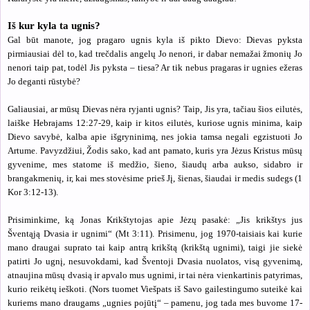
Iš kur kyla ta ugnis?
Gal būt manote, jog pragaro ugnis kyla iš pikto Dievo: Dievas pyksta
pirmiausiai dėl to, kad trečdalis angelų Jo nenori, ir dabar nemažai žmonių Jo
nenori taip pat, todėl Jis pyksta – tiesa? Ar tik nebus pragaras ir ugnies ežeras
Jo deganti rūstybė?
Galiausiai, ar mūsų Dievas nėra ryjanti ugnis? Taip, Jis yra, tačiau šios eilutės,
laiške Hebrajams 12:27-29, kaip ir kitos eilutės, kuriose ugnis minima, kaip
Dievo savybė, kalba apie išgryninimą, nes jokia tamsa negali egzistuoti Jo
Artume. Pavyzdžiui, Žodis sako, kad ant pamato, kuris yra Jėzus Kristus mūsų
gyvenime, mes statome iš medžio, šieno, šiaudų arba aukso, sidabro ir
brangakmenių, ir, kai mes stovėsime prieš Jį, šienas, šiaudai ir medis sudegs (1
Kor 3:12-13).
Prisiminkime, ką Jonas Krikštytojas apie Jėzų pasakė: „Jis krikštys jus
Šventąją Dvasia ir ugnimi“ (Mt 3:11). Prisimenu, jog 1970-taisiais kai kurie
mano draugai suprato tai kaip antrą krikštą (krikštą ugnimi), taigi jie siekė
patirti Jo ugnį, nesuvokdami, kad Šventoji Dvasia nuolatos, visą gyvenimą,
atnaujina mūsų dvasią ir apvalo mus ugnimi, ir tai nėra vienkartinis patyrimas,
kurio reikėtų ieškoti. (Nors tuomet Viešpats iš Savo gailestingumo suteikė kai
kuriems mano draugams „ugnies pojūtį“ – pamenu, jog tada mes buvome 17-