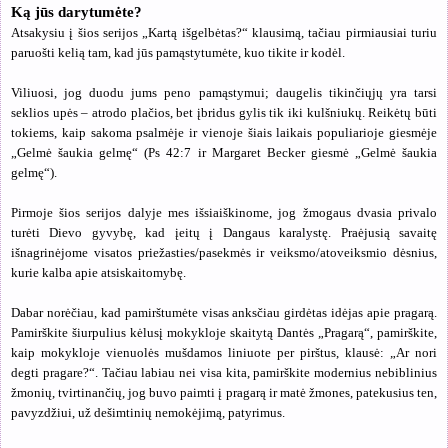
Ką jūs darytumėte?
Atsakysiu į šios serijos „Kartą išgelbėtas?“ klausimą, tačiau pirmiausiai turiu
paruošti kelią tam, kad jūs pamąstytumėte, kuo tikite ir kodėl.
Viliuosi, jog duodu jums peno pamąstymui; daugelis tikinčiųjų yra tarsi
seklios upės – atrodo plačios, bet įbridus gylis tik iki kulšniukų. Reikėtų būti
tokiems, kaip sakoma psalmėje ir vienoje šiais laikais populiarioje giesmėje
„Gelmė šaukia gelmę“ (Ps 42:7 ir Margaret Becker giesmė „Gelmė šaukia
gelmę“).
Pirmoje šios serijos dalyje mes išsiaiškinome, jog žmogaus dvasia privalo
turėti Dievo gyvybę, kad įeitų į Dangaus karalystę. Praėjusią savaitę
išnagrinėjome visatos priežasties/pasekmės ir veiksmo/atoveiksmio dėsnius,
kurie kalba apie atsiskaitomybę.
Dabar norėčiau, kad pamirštumėte visas anksčiau girdėtas idėjas apie pragarą.
Pamirškite šiurpulius kėlusį mokykloje skaitytą Dantės „Pragarą“, pamirškite,
kaip mokykloje vienuolės mušdamos liniuote per pirštus, klausė: „Ar nori
degti pragare?“. Tačiau labiau nei visa kita, pamirškite modernius nebiblinius
žmonių, tvirtinančių, jog buvo paimti į pragarą ir matė žmones, patekusius ten,
pavyzdžiui, už dešimtinių nemokėjimą, patyrimus.