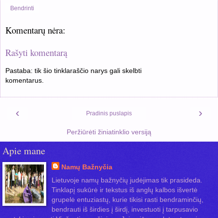
Bendrinti
Komentarų nėra:
Rašyti komentarą
Pastaba: tik šio tinklaraščio narys gali skelbti
komentarus.
‹
›
Pradinis puslapis
Peržiūrėti žiniatinklio versiją
Apie mane
Namų Bažnyčia
Lietuvoje namų bažnyčių judėjimas tik prasideda.
Tinklapį sukūrė ir tekstus iš anglų kalbos išvertė
grupelė entuziastų, kurie tikisi rasti bendraminčių,
bendrauti iš širdies į širdį, investuoti į tarpusavio