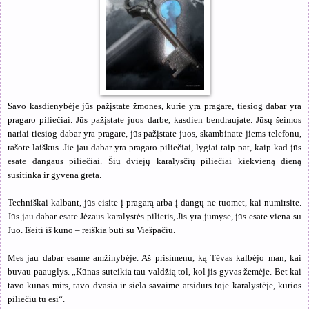
Savo kasdienybėje jūs pažįstate žmones, kurie yra pragare, tiesiog dabar yra
pragaro piliečiai. Jūs pažįstate juos darbe, kasdien bendraujate. Jūsų šeimos
nariai tiesiog dabar yra pragare, jūs pažįstate juos, skambinate jiems telefonu,
rašote laiškus. Jie jau dabar yra pragaro piliečiai, lygiai taip pat, kaip kad jūs
esate dangaus piliečiai. Šių dviejų karalysčių piliečiai kiekvieną dieną
susitinka ir gyvena greta.
Techniškai kalbant, jūs eisite į pragarą arba į dangų ne tuomet, kai numirsite.
Jūs jau dabar esate Jėzaus karalystės pilietis, Jis yra jumyse, jūs esate viena su
Juo. Išeiti iš kūno – reiškia būti su Viešpačiu.
Mes jau dabar esame amžinybėje. Aš prisimenu, ką Tėvas kalbėjo man, kai
buvau paauglys. „Kūnas suteikia tau valdžią tol, kol jis gyvas žemėje. Bet kai
tavo kūnas mirs, tavo dvasia ir siela savaime atsidurs toje karalystėje, kurios
piliečiu tu esi“.