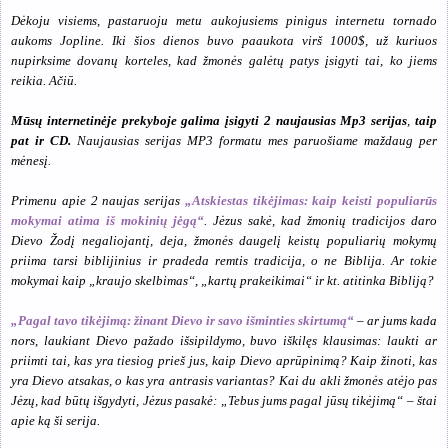
Dėkoju visiems, pastaruoju metu aukojusiems pinigus internetu tornado
aukoms Jopline. Iki šios dienos buvo paaukota virš 1000$, už kuriuos
nupirksime dovanų korteles, kad žmonės galėtų patys įsigyti tai, ko jiems
reikia. Ačiū.
Mūsų internetinėje prekyboje galima įsigyti 2 naujausias Mp3 serijas
,
taip
pat ir CD.
Naujausias serijas MP3 formatu mes paruošiame maždaug per
mėnesį.
Primenu apie 2 naujas serijas
„Atskiestas tikėjimas: kaip keisti populiarūs
mokymai atima iš mokinių jėgą“
. Jėzus sakė, kad žmonių tradicijos daro
Dievo Žodį negaliojantį, deja, žmonės daugelį keistų populiarių mokymų
priima tarsi biblijinius ir pradeda remtis tradicija, o ne Biblija. Ar tokie
mokymai kaip „kraujo skelbimas“, „kartų prakeikimai“ ir kt. atitinka Bibliją?
„Pagal tavo tikėjimą: žinant Dievo ir savo išminties skirtumą“
– ar jums kada
nors, laukiant Dievo pažado išsipildymo, buvo iškilęs klausimas: laukti ar
priimti tai, kas yra tiesiog prieš jus, kaip Dievo aprūpinimą? Kaip žinoti, kas
yra Dievo atsakas, o kas yra antrasis variantas? Kai du akli žmonės atėjo pas
Jėzų, kad būtų išgydyti, Jėzus pasakė: „Tebus jums pagal jūsų tikėjimą“ – štai
apie ką ši serija.