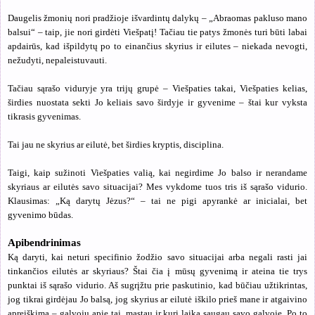
Daugelis žmonių nori pradžioje išvardintų dalykų – „Abraomas pakluso mano
balsui“ – taip, jie nori girdėti Viešpatį! Tačiau tie patys žmonės turi būti labai
apdairūs, kad išpildytų po to einančius skyrius ir eilutes – niekada nevogti,
nežudyti, nepaleistuvauti.
Tačiau sąrašo viduryje yra trijų grupė – Viešpaties takai, Viešpaties kelias,
širdies nuostata sekti Jo keliais savo širdyje ir gyvenime – štai kur vyksta
tikrasis gyvenimas.
Tai jau ne skyrius ar eilutė, bet širdies kryptis, disciplina.
Taigi, kaip sužinoti Viešpaties valią, kai negirdime Jo balso ir nerandame
skyriaus ar eilutės savo situacijai? Mes vykdome tuos tris iš sąrašo vidurio.
Klausimas: „Ką darytų Jėzus?“ – tai ne pigi apyrankė ar inicialai, bet
gyvenimo būdas.
Apibendrinimas
Ką daryti, kai neturi specifinio žodžio savo situacijai arba negali rasti jai
tinkančios eilutės ar skyriaus? Štai čia į mūsų gyvenimą ir ateina tie trys
punktai iš sąrašo vidurio. Aš sugrįžtu prie paskutinio, kad būčiau užtikrintas,
jog tikrai girdėjau Jo balsą, jog skyrius ar eilutė iškilo prieš mane ir atgaivino
apreiškimą – galvoju apie tai, mąstau ir kurį laiką saugau savo galvoje. Po to