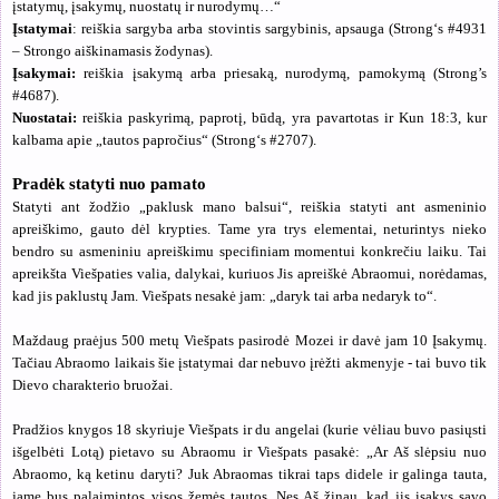
įstatymų, įsakymų, nuostatų ir nurodymų…“
Įstatymai
: reiškia sargyba arba stovintis sargybinis, apsauga (Strong‘s #4931
– Strongo aiškinamasis žodynas).
Įsakymai:
reiškia įsakymą arba priesaką, nurodymą, pamokymą (Strong’s
#4687).
Nuostatai:
reiškia paskyrimą, paprotį, būdą, yra pavartotas ir Kun 18:3, kur
kalbama apie „tautos papročius“ (Strong‘s #2707).
Pradėk statyti nuo pamato
Statyti ant žodžio „paklusk mano balsui“, reiškia statyti ant asmeninio
apreiškimo, gauto dėl krypties. Tame yra trys elementai, neturintys nieko
bendro su asmeniniu apreiškimu specifiniam momentui konkrečiu laiku. Tai
apreikšta Viešpaties valia, dalykai, kuriuos Jis apreiškė Abraomui, norėdamas,
kad jis paklustų Jam. Viešpats nesakė jam: „daryk tai arba nedaryk to“.
Maždaug praėjus 500 metų Viešpats pasirodė Mozei ir davė jam 10 Įsakymų.
Tačiau Abraomo laikais šie įstatymai dar nebuvo įrėžti akmenyje - tai buvo tik
Dievo charakterio bruožai.
Pradžios knygos 18 skyriuje Viešpats ir du angelai (kurie vėliau buvo pasiųsti
išgelbėti Lotą) pietavo su Abraomu ir Viešpats pasakė:
„Ar Aš slėpsiu nuo
Abraomo, ką ketinu daryti? Juk Abraomas tikrai taps didele ir galinga tauta,
jame bus palaimintos visos žemės tautos. Nes Aš žinau, kad jis įsakys savo