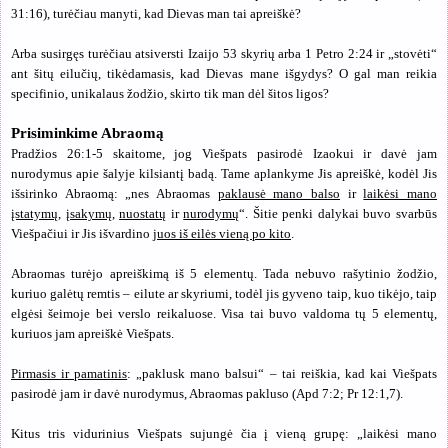
31:16), turėčiau manyti, kad Dievas man tai apreiškė?
Arba susirgęs turėčiau atsiversti Izaijo 53 skyrių arba 1 Petro 2:24 ir „stovėti“
ant šitų eilučių, tikėdamasis, kad Dievas mane išgydys? O gal man reikia
specifinio, unikalaus žodžio, skirto tik man dėl šitos ligos?
Prisiminkime Abraomą
Pradžios 26:1-5 skaitome, jog Viešpats pasirodė Izaokui ir davė jam
nurodymus apie šalyje kilsiantį badą. Tame aplankyme Jis apreiškė, kodėl Jis
išsirinko Abraomą: „
nes Abraomas
paklausė mano balso
ir
laikėsi mano
įstatymų
,
įsakymų
,
nuostatų
ir
nurodymų
“.
Šitie penki dalykai buvo svarbūs
Viešpačiui ir Jis išvardino
juos iš eilės vieną po kito
.
Abraomas turėjo apreiškimą iš 5 elementų. Tada nebuvo rašytinio žodžio,
kuriuo galėtų remtis – eilute ar skyriumi, todėl jis gyveno taip, kuo tikėjo, taip
elgėsi šeimoje bei verslo reikaluose. Visa tai buvo valdoma tų 5 elementų,
kuriuos jam apreiškė Viešpats.
Pirmasis ir pamatinis
: „paklusk mano balsui“ – tai reiškia, kad kai Viešpats
pasirodė jam ir davė nurodymus, Abraomas pakluso (Apd 7:2; Pr 12:1,7).
Kitus tris vidurinius Viešpats sujungė čia į vieną grupę: „laikėsi mano