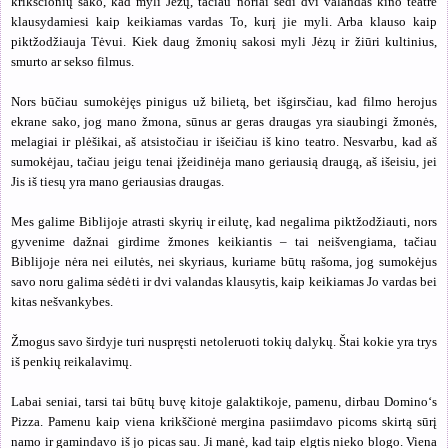
krikščionių sako, kad myli Jėzų, tačiau noriai sėdi dvi valandas kino teatre
klausydamiesi kaip keikiamas vardas To, kurį jie myli. Arba klauso kaip
piktžodžiauja Tėvui. Kiek daug žmonių sakosi myli Jėzų ir žiūri kultinius,
smurto ar sekso filmus.
Nors būčiau sumokėjęs pinigus už bilietą, bet išgirsčiau, kad filmo herojus
ekrane sako, jog mano žmona, sūnus ar geras draugas yra siaubingi žmonės,
melagiai ir plėšikai, aš atsistočiau ir išeičiau iš kino teatro. Nesvarbu, kad aš
sumokėjau, tačiau jeigu tenai įžeidinėja mano geriausią draugą, aš išeisiu, jei
Jis iš tiesų yra mano geriausias draugas.
Mes galime Biblijoje atrasti skyrių ir eilutę, kad negalima piktžodžiauti, nors
gyvenime dažnai girdime žmones keikiantis – tai neišvengiama, tačiau
Biblijoje nėra nei eilutės, nei skyriaus, kuriame būtų rašoma, jog sumokėjus
savo noru galima sėdėti ir dvi valandas klausytis, kaip keikiamas Jo vardas bei
kitas nešvankybes.
Žmogus savo širdyje turi nuspręsti netoleruoti tokių dalykų. Štai kokie yra trys
iš penkių reikalavimų.
Labai seniai, tarsi tai būtų buvę kitoje galaktikoje, pamenu, dirbau Domino‘s
Pizza. Pamenu kaip viena krikščionė mergina pasiimdavo picoms skirtą sūrį
namo ir gamindavo iš jo picas sau. Ji manė, kad taip elgtis nieko blogo. Viena