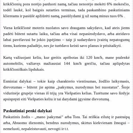
krikščionių pora norėjo parduoti namą, tačiau nenorėjo mokėti 6% mokesčio,
todėl laukė, kol baigsis sutarties terminas, tada paskambino paskutiniams
klientams ir pasiūlė apžiūrėti namą, pasiūlydami jį už sumą minus tuos 6% .
Viena krikščionė moteris nuolatos savo draugams sakydavo, kad ateis jiems
padėti būtent sutartu laiku, tačiau arba visai nepasirodydavo, arba ateidavo
labai pavėlavusi be jokio įspėjimo – taip ji sudarydavo įvairių nepatogumų
tiems, kuriems pažadėjo, nes jie turėdavo keisti savo planus ir prisitaikyti.
Kartą važiuojant keliu, kur greitis apribotas iki 120 km/h, mane pralenkė
automobilis, važiavęs mažiausiai 144 km/h greičiu, tačiau aplipdytas
krikščioniškais lipdukais.
Esminiai dalykai – tokie kaip charakterio vientisumas, žodžio laikymasis,
dievotumas – būtent jie apima „įsakymus, nurodymus bei nuostatus“. Šioje
vidurinėje grupėje vienas iš trijų yra Viešpaties kelias. Turėtume savo širdyje
apsispręsti eiti Viešpaties keliu ir tai darydami įgysime dievotumą.
Paskutiniai penki dalykai
Paskutinis žodis – „mano įsakymai“ arba Tora. Tai reiškia eilutę ir pastraipą
arba, Abraomo dienomis, bendrus nurodymus, skirtus kiekvienam žmogui –
nemeluoti, nepaleistuvauti, nevogti ir t.t.