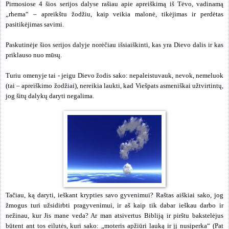
Pirmosiose 4 šios serijos dalyse rašiau apie apreiškimą iš Tėvo, vadinamą
„rhema“ – apreikštu žodžiu, kaip veikia malonė, tikėjimas ir perdėtas
pasitikėjimas savimi.
Paskutinėje šios serijos dalyje norėčiau išsiaiškinti, kas yra Dievo dalis ir kas
priklauso nuo mūsų.
Turiu omenyje tai - jeigu Dievo žodis sako: nepaleistuvauk, nevok, nemeluok
(tai – apreiškimo žodžiai), nereikia laukti, kad Viešpats asmeniškai užtvirtintų,
jog šitų dalykų daryti negalima.
Tačiau, ką daryti, ieškant krypties savo gyvenimui? Raštas aiškiai sako, jog
žmogus turi užsidirbti pragyvenimui, ir aš kaip tik dabar ieškau darbo ir
nežinau, kur Jis mane veda? Ar man atsivertus Bibliją ir pirštu bakstelėjus
būtent ant tos eilutės, kuri sako: „moteris apžiūri lauką ir jį nusiperka“ (Pat