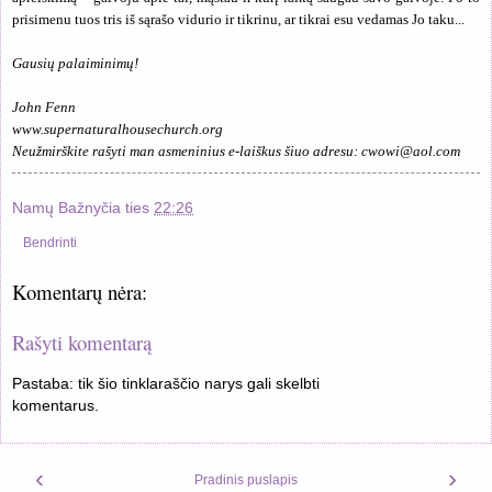
prisimenu tuos tris iš sąrašo vidurio ir tikrinu, ar tikrai esu vedamas Jo taku...
Gausių palaiminimų!
John Fenn
www.supernaturalhousechurch.org
Neužmirškite rašyti man asmeninius e-laiškus šiuo adresu:
cwowi@aol.com
Namų Bažnyčia
ties
22:26
Bendrinti
Komentarų nėra:
Rašyti komentarą
Pastaba: tik šio tinklaraščio narys gali skelbti
komentarus.
‹
›
Pradinis puslapis