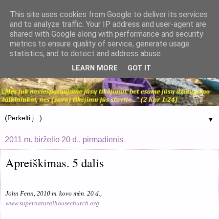
This site uses cookies from Google to deliver its services
and to analyze traffic. Your IP address and user-agent are
shared with Google along with performance and security
metrics to ensure quality of service, generate usage
statistics, and to detect and address abuse.
LEARN MORE
GOT IT
▼
2011 m. birželio 20 d., pirmadienis
Apreiškimas. 5 dalis
John Fenn, 2010 m. kovo mėn. 20 d.,
www.supernaturalhousechurch.org