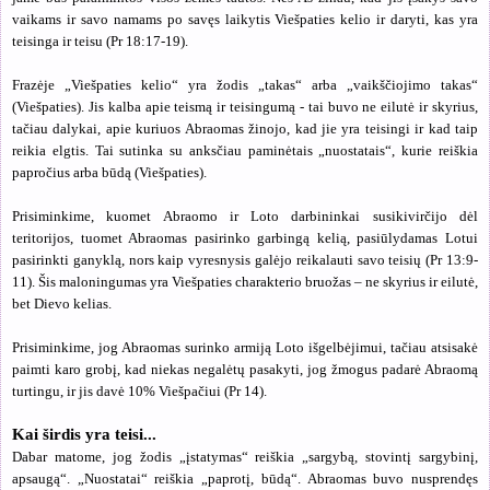
vaikams ir savo namams po savęs laikytis Viešpaties kelio ir daryti, kas yra
teisinga ir teisu (Pr 18:17-19).
Frazėje „Viešpaties kelio“ yra žodis „takas“ arba „vaikščiojimo takas“
(Viešpaties). Jis kalba apie teismą ir teisingumą - tai buvo ne eilutė ir skyrius,
tačiau dalykai, apie kuriuos Abraomas žinojo, kad jie yra teisingi ir kad taip
reikia elgtis. Tai sutinka su anksčiau paminėtais „nuostatais“, kurie reiškia
papročius arba būdą (Viešpaties).
Prisiminkime, kuomet Abraomo ir Loto darbininkai susikivirčijo dėl
teritorijos, tuomet Abraomas pasirinko garbingą kelią, pasiūlydamas Lotui
pasirinkti ganyklą, nors kaip vyresnysis galėjo reikalauti savo teisių (Pr 13:9-
11). Šis maloningumas yra Viešpaties charakterio bruožas – ne skyrius ir eilutė,
bet Dievo kelias.
Prisiminkime, jog Abraomas surinko armiją Loto išgelbėjimui, tačiau atsisakė
paimti karo grobį, kad niekas negalėtų pasakyti, jog žmogus padarė Abraomą
turtingu, ir jis davė 10% Viešpačiui (Pr 14).
Kai širdis yra teisi...
Dabar matome, jog žodis „įstatymas“ reiškia „sargybą, stovintį sargybinį,
apsaugą“. „Nuostatai“ reiškia „paprotį, būdą“. Abraomas buvo nusprendęs