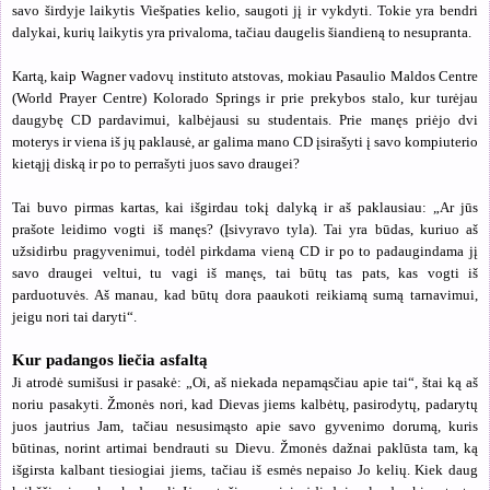
savo širdyje laikytis Viešpaties kelio, saugoti jį ir vykdyti. Tokie yra bendri
dalykai, kurių laikytis yra privaloma, tačiau daugelis šiandieną to nesupranta.
Kartą, kaip Wagner vadovų instituto atstovas, mokiau Pasaulio Maldos Centre
(World Prayer Centre) Kolorado Springs ir prie prekybos stalo, kur turėjau
daugybę CD pardavimui, kalbėjausi su studentais. Prie manęs priėjo dvi
moterys ir viena iš jų paklausė, ar galima mano CD įsirašyti į savo kompiuterio
kietąjį diską ir po to perrašyti juos savo draugei?
Tai buvo pirmas kartas, kai išgirdau tokį dalyką ir aš paklausiau: „Ar jūs
prašote leidimo vogti iš manęs? (Įsivyravo tyla). Tai yra būdas, kuriuo aš
užsidirbu pragyvenimui, todėl pirkdama vieną CD ir po to padaugindama jį
savo draugei veltui, tu vagi iš manęs, tai būtų tas pats, kas vogti iš
parduotuvės. Aš manau, kad būtų dora paaukoti reikiamą sumą tarnavimui,
jeigu nori tai daryti“.
Kur padangos liečia asfaltą
Ji atrodė sumišusi ir pasakė: „Oi, aš niekada nepamąsčiau apie tai“, štai ką aš
noriu pasakyti. Žmonės nori, kad Dievas jiems kalbėtų, pasirodytų, padarytų
juos jautrius Jam, tačiau nesusimąsto apie savo gyvenimo dorumą, kuris
būtinas, norint artimai bendrauti su Dievu. Žmonės dažnai paklūsta tam, ką
išgirsta kalbant tiesiogiai jiems, tačiau iš esmės nepaiso Jo kelių. Kiek daug