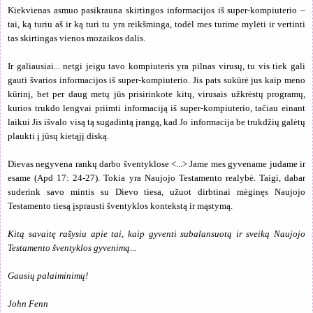
Kiekvienas asmuo pasikrauna skirtingos informacijos iš super-kompiuterio –
tai, ką turiu aš ir ką turi tu yra reikšminga, todėl mes turime mylėti ir vertinti
tas skirtingas vienos mozaikos dalis.
Ir galiausiai... netgi jeigu tavo kompiuteris yra pilnas virusų, tu vis tiek gali
gauti švarios informacijos iš super-kompiuterio. Jis pats sukūrė jus kaip meno
kūrinį, bet per daug metų jūs prisirinkote kitų, virusais užkrėstų programų,
kurios trukdo lengvai priimti informaciją iš super-kompiuterio, tačiau einant
laikui Jis išvalo visą tą sugadintą įrangą, kad Jo informacija be trukdžių galėtų
plaukti į jūsų kietąjį diską.
Dievas negyvena rankų darbo šventyklose <...> Jame mes gyvename judame ir
esame (Apd 17: 24-27). Tokia yra Naujojo Testamento realybė. Taigi, dabar
suderink savo mintis su Dievo tiesa, užuot dirbtinai mėginęs Naujojo
Testamento tiesą įsprausti šventyklos kontekstą ir mąstymą.
Kitą savaitę rašysiu apie tai, kaip gyventi subalansuotą ir sveiką Naujojo
Testamento šventyklos gyvenimą...
Gausių palaiminimų
!
John Fenn