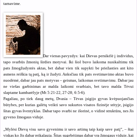
tarnavime.
Dar vienas pavyzdys: kai Dievas persikėlė į individus,
tapo svarbūs žmonių širdies motyvai. Iki šiol buvo laikoma nusikaltimu tik
pats žmogžudystės aktas, bet dabar vien tik supykti be priežasties ant kito
asmens reiškia tą patį, ką ir žudyti. Anksčiau tik pats svetimavimo aktas buvo
nuodėmė, dabar jau pats motyvas – geismas, laikomas svetimavimu. Dabar jau
ne viešas garbinimas ar malda laikomi svarbiais, bet tavo malda Tėvui
slaptame kambarėlyje (Mt 5:21-22, 27-28; 6:5-6).
Pagaliau, po tiek daug metų, Dvasia – Tėvas įsigijo gyvas kvėpuojančias
būtybes, per kurias galėtų veikti savo sukurtos visatos fizinėje srityje, įsigijo
šitas gyvas šventyklas. Dabar tapo svarbi ne išorinė, o vidinė struktūra, nes Jis
gyveno žmogaus viduje.
„Mylėsi Dievą visu savo gyvenimu ir savo artimą taip kaip save patį“, – štai
viskas ko Jis dabar reikalauja. Šitas sugebėjimas dabar yra žmogaus viduje, kai