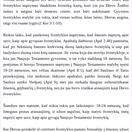
šventyklos mąstymas išaukština šventikų kastą, kuri yra jos Dievo Žodžio
indais ir mėgsta būti dėmesio centre, nori būti aukštinami. Gyvosios
šventyklos realybė yra tokia, kad vienas sodina, kitas laisto, Dievas augina,
taigi visi esame lygūs (1 Kor 3:1-10).
Reikia laiko, kad pasikeistų šventyklos mąstymas, kad žmonės mąstytų apie
save, kaip apie gyvąsias šventyklas. Apaštalų darbuose (Apd 2:46) paminėta,
kad po Sekminių žmonės kiekvieną dieną lankydavo šventyklą ir taip pat
laužydavo duoną vieni kitų namuose. Jie viena koja dar stovėjo šventykloje, o
kita jau Naujojo Testamento gyvenime, ir tai vyko maždaug 18 mėnesių. Šis
perėjimas iš Senojo Testamento mąstymo į Naujojo Testamento realybę tęsėsi
18-24 mėnesius, nes vėliau skaitome (Apd 8:1), kad dėl Sauliaus iš Tarso
persekiojimų, visi mokiniai, išskyrus apaštalus, paliko Jeruzalę. Netgi kai
Saulius sutiko Viešpatį (Apd 9), mes jau niekada daugiau nebesutinkame
žmonių, grįžtančių į šventyklą, nes jie jau buvo visiškai atnaujinti kaip Dievo
šventyklos.
Šiandien mes matome, kad reikia tokio pat laikotarpio: 18-24 mėnesių, kad
žmogaus protas atsinaujintų, ir užuot mąsčius, kaip statyti šventyklą, imtų
mąstyti apie save, kaip apie gyvąją Naujojo Testamento šventyklą.
Kai Dievas persikėlė iš centrinės šventyklos pastato Jeruzalėje į žmones, užuot