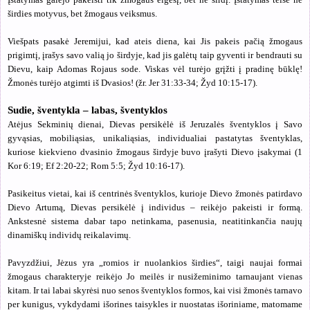
širdies motyvus, bet žmogaus veiksmus.
Viešpats pasakė Jeremijui, kad ateis diena, kai Jis pakeis pačią žmogaus
prigimtį, įrašys savo valią jo širdyje, kad jis galėtų taip gyventi ir bendrauti su
Dievu, kaip Adomas Rojaus sode. Viskas vėl turėjo grįžti į pradinę būklę!
Žmonės turėjo atgimti iš Dvasios! (žr. Jer 31:33-34; Žyd 10:15-17).
Sudie, šventykla – labas, šventyklos
Atėjus Sekminių dienai, Dievas persikėlė iš Jeruzalės šventyklos į Savo
gyvąsias, mobiliąsias, unikaliąsias, individualiai pastatytas šventyklas,
kuriose kiekvieno dvasinio žmogaus širdyje buvo įrašyti Dievo įsakymai (1
Kor 6:19; Ef 2:20-22; Rom 5:5; Žyd 10:16-17).
Pasikeitus vietai, kai iš centrinės šventyklos, kurioje Dievo žmonės patirdavo
Dievo Artumą, Dievas persikėlė į individus – reikėjo pakeisti ir formą.
Ankstesnė sistema dabar tapo netinkama, pasenusia, neatitinkančia naujų
dinamiškų individų reikalavimų.
Pavyzdžiui, Jėzus yra „romios ir nuolankios širdies“, taigi naujai formai
žmogaus charakteryje reikėjo Jo meilės ir nusižeminimo tarnaujant vienas
kitam. Ir tai labai skyrėsi nuo senos šventyklos formos, kai visi žmonės tarnavo
per kunigus, vykdydami išorines taisykles ir nuostatas išoriniame, matomame