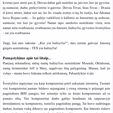
kvietęs juos ateiti pas Jį, Dievas dabar gali susitikti su jais ten, kur jie gyvena:
jų namuose, darbe, prekyvietėse ir gatvėse. Dievas Tėvas, šitas Tėvas – Dvasia
iš kitos srities, dabar turi tai, ko Jis visada norėjo ir ką Jis turėjo, kai Adomas
buvo Rojaus sode, – Jis galėjo vaikščioti ir kalbėtis su žmonėmis jų soduose,
namuose, ten kur jie gyveno! Namai tapo sandoros susitikimo vieta, nors
namai nėra svarbiausia, svarbiausia yra žmonės, bažnyčia, gyvosios šventyklos
– tai yra svarbiausia.
Taigi, kai mes sakome: „Kur yra bažnyčia?“, mes turime galvoje žmonių
grupės susirinkimą – TEN yra bažnyčia!
Pamąstykime apie tai šitaip...
Praėjusį sekmadienį mūsų namų bažnyčios susirinkime Mounds, Oklahoma,
namų šeimininkai Jeff ir Mary, sugalvojo šitą palyginimą. Manau, kad jis
vykęs – mums buvo linksma ieškoti atitikmenų. Pabandykite ir jūs.
Šventyklos mąstymas yra kaip kompiuteriai prieš sukuriant internetą. Tuomet
visi kompiuteriai pastate būdavo sujungiami į vieną sistemą ir prijungti prie
pagrindinės IBM įrangos, bet neturėjo ryšio su kitais kompiuteriais už to
pastato ribų. Visi kompiuteriai darbe galėjo bendrauti tik tarpusavyje
derindamiesi su kompiuteriu, turinčiu pagrindinę įrangą. Tai buvo sudėtingas
darbas, kuriam viską diktavo tas pagrindinis kompiuteris. Kai žmonės eidavo