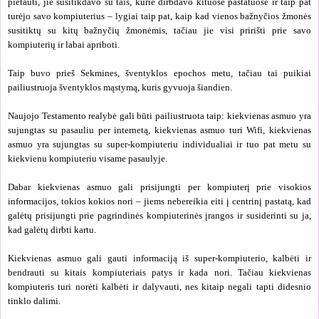
pietauti, jie susitikdavo su tais, kurie dirbdavo kituose pastatuose ir taip pat
turėjo savo kompiuterius – lygiai taip pat, kaip kad vienos bažnyčios žmonės
susitiktų su kitų bažnyčių žmonėmis, tačiau jie visi pririšti prie savo
kompiuterių ir labai apriboti.
Taip buvo prieš Sekmines, šventyklos epochos metu, tačiau tai puikiai
pailiustruoja šventyklos mąstymą, kuris gyvuoja šiandien.
Naujojo Testamento realybė gali būti pailiustruota taip: kiekvienas asmuo yra
sujungtas su pasauliu per internetą, kiekvienas asmuo turi Wifi, kiekvienas
asmuo yra sujungtas su super-kompiuteriu individualiai ir tuo pat metu su
kiekvienu kompiuteriu visame pasaulyje.
Dabar kiekvienas asmuo gali prisijungti per kompiuterį prie visokios
informacijos, tokios kokios nori – jiems nebereikia eiti į centrinį pastatą, kad
galėtų prisijungti prie pagrindinės kompiuterinės įrangos ir susiderinti su ja,
kad galėtų dirbti kartu.
Kiekvienas asmuo gali gauti informaciją iš super-kompiuterio, kalbėti ir
bendrauti su kitais kompiuteriais patys ir kada nori. Tačiau kiekvienas
kompiuteris turi norėti kalbėti ir dalyvauti, nes kitaip negali tapti didesnio
tinklo dalimi.