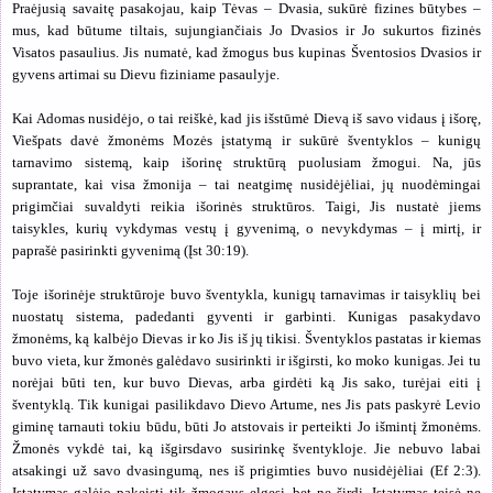
Praėjusią savaitę pasakojau, kaip Tėvas – Dvasia, sukūrė fizines būtybes –
mus, kad būtume tiltais, sujungiančiais Jo Dvasios ir Jo sukurtos fizinės
Visatos pasaulius. Jis numatė, kad žmogus bus kupinas Šventosios Dvasios ir
gyvens artimai su Dievu fiziniame pasaulyje.
Kai Adomas nusidėjo, o tai reiškė, kad jis išstūmė Dievą iš savo vidaus į išorę,
Viešpats davė žmonėms Mozės įstatymą ir sukūrė šventyklos – kunigų
tarnavimo sistemą, kaip išorinę struktūrą puolusiam žmogui. Na, jūs
suprantate, kai visa žmonija – tai neatgimę nusidėjėliai, jų nuodėmingai
prigimčiai suvaldyti reikia išorinės struktūros. Taigi, Jis nustatė jiems
taisykles, kurių vykdymas vestų į gyvenimą, o nevykdymas – į mirtį, ir
paprašė pasirinkti gyvenimą (Įst 30:19).
Toje išorinėje struktūroje buvo šventykla, kunigų tarnavimas ir taisyklių bei
nuostatų sistema, padedanti gyventi ir garbinti. Kunigas pasakydavo
žmonėms, ką kalbėjo Dievas ir ko Jis iš jų tikisi. Šventyklos pastatas ir kiemas
buvo vieta, kur žmonės galėdavo susirinkti ir išgirsti, ko moko kunigas. Jei tu
norėjai būti ten, kur buvo Dievas, arba girdėti ką Jis sako, turėjai eiti į
šventyklą. Tik kunigai pasilikdavo Dievo Artume, nes Jis pats paskyrė Levio
giminę tarnauti tokiu būdu, būti Jo atstovais ir perteikti Jo išmintį žmonėms.
Žmonės vykdė tai, ką išgirsdavo susirinkę šventykloje. Jie nebuvo labai
atsakingi už savo dvasingumą, nes iš prigimties buvo nusidėjėliai (Ef 2:3).
Įstatymas galėjo pakeisti tik žmogaus elgesį, bet ne širdį. Įstatymas teisė ne