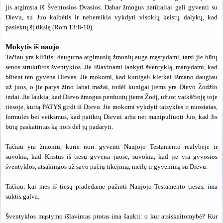
jis atgimsta iš Šventosios Dvasios. Dabar žmogus natūraliai gali gyventi su
Dievu, su Juo kalbėtis ir nebereikia vykdyti visokių keistų dalykų, kad
pasiektų šį tikslą (Rom 13:8-10).
Mokytis iš naujo
Tačiau yra kliūtis: dauguma atgimusių žmonių auga mąstydami, tarsi jie būtų
senos struktūros šventyklos. Jie išlavinami lankyti šventyklą, manydami, kad
būtent ten gyvena Dievas. Jie mokomi, kad kunigai/ klerkai išmano daugiau
už juos, o jie patys žino labai mažai, todėl kunigai jiems yra Dievo Žodžio
indai. Jie laukia, kad Dievo žmogus perduotų jiems Žodį, užuot vaikščioję toje
tiesoje, kurią PATYS girdi iš Dievo. Jie mokomi vykdyti taisykles ir nuostatas,
formules bei veiksmus, kad patiktų Dievui arba net manipuliuoti Juo, kad Jis
būtų paskatintas ką nors dėl jų padaryti.
Tačiau yra žmonių, kurie nori gyventi Naujojo Testamento realybėje ir
suvokia, kad Kristus iš tiesų gyvena juose, suvokia, kad jie yra gyvosios
šventyklos, atsakingos už savo pačių tikėjimą, meilę ir gyvenimą su Dievu.
Tačiau, kai mes iš tiesų pradedame pažinti Naujojo Testamento tiesas, ima
suktis galva.
Šventyklos mąstymo išlavintas protas ima šaukti: o kur atsiskaitomybė? Kur