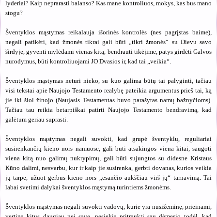
lyderiai? Kaip neprarasti balanso? Kas mane kontroliuos, mokys, kas bus mano
stogu?
Šventyklos mąstymas reikalauja išorinės kontrolės (nes pagrįstas baime),
negali patikėti, kad žmonės tikrai gali būti „tikri žmonės“ su Dievu savo
širdyje, gyventi mylėdami vienas kitą, bendrauti tikėjime, patys girdėti Galvos
nurodymus, būti kontroliuojami JO Dvasios ir, kad tai „veikia“.
Šventyklos mąstymas neturi nieko, su kuo galima būtų tai palyginti, tačiau
visi tekstai apie Naujojo Testamento realybę pateikia argumentus prieš tai, ką
jie iki šiol žinojo (Naujasis Testamentas buvo parašytas namų bažnyčioms).
Tačiau tau reikia betarpiškai patirti Naujojo Testamento bendravimą, kad
galėtum geriau suprasti.
Šventyklos mąstymas negali suvokti, kad grupė šventyklų, reguliariai
susirenkančių kieno nors namuose, gali būti atsakingos viena kitai, saugoti
viena kitą nuo galimų nukrypimų, gali būti sujungtos su didesne Kristaus
Kūno dalimi, nesvarbu, kur ir kaip jie susirenka, gerbti dovanas, kurios veikia
jų tarpe, užuot gerbus kieno nors „esančio aukščiau virš jų“ tarnavimą. Tai
labai svetimi dalykai šventyklos mąstymą turintiems žmonėms.
Šventyklos mąstymas negali suvokti vadovų, kurie yra nusižeminę, prieinami,
vertina kitus daugiau nei save, nesiekia pritraukti sau dėmesio todėl, kad