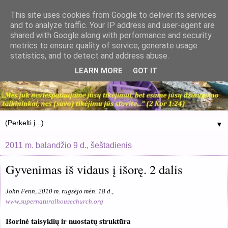
This site uses cookies from Google to deliver its services
and to analyze traffic. Your IP address and user-agent are
shared with Google along with performance and security
metrics to ensure quality of service, generate usage
statistics, and to detect and address abuse.
LEARN MORE
GOT IT
▼
2011 m. balandžio 9 d., šeštadienis
Gyvenimas iš vidaus į išorę. 2 dalis
John Fenn, 2010 m. rugsėjo mėn. 18 d.,
www.supernaturalhousechurch.org
Išorinė taisyklių ir nuostatų struktūra