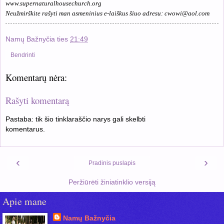
www.supernaturalhousechurch.org
Neužmirškite rašyti man asmeninius e-laiškus šiuo adresu:
cwowi@aol.com
Namų Bažnyčia
ties
21:49
Bendrinti
Komentarų nėra:
Rašyti komentarą
Pastaba: tik šio tinklaraščio narys gali skelbti
komentarus.
‹
›
Pradinis puslapis
Peržiūrėti žiniatinklio versiją
Apie mane
Namų Bažnyčia