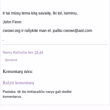
Ir tai mūsų tema kitą savaitę. Iki tol, laiminu,
John Fenn
cwowi.org ir rašykite man el. paštu cwowi@aol.com
.
Namų Bažnyčia
ties
16:44
Bendrinti
Komentarų nėra:
Rašyti komentarą
Pastaba: tik šio tinklaraščio narys gali skelbti
komentarus.