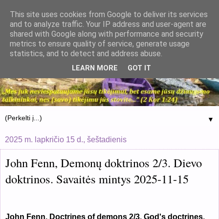
This site uses cookies from Google to deliver its services
and to analyze traffic. Your IP address and user-agent are
shared with Google along with performance and security
metrics to ensure quality of service, generate usage
statistics, and to detect and address abuse.
LEARN MORE
GOT IT
▼
2025 m. lapkričio 15 d., šeštadienis
John Fenn, Demonų doktrinos 2/3. Dievo
doktrinos. Savaitės mintys 2025-11-15
John Fenn, Doctrines of demons 2/3. God's doctrines.