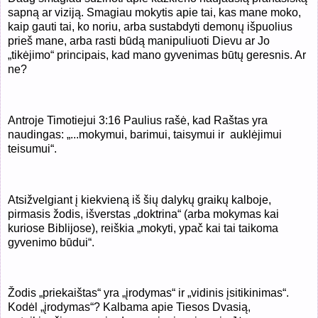
sapną ar viziją. Smagiau mokytis apie tai, kas mane moko,
kaip gauti tai, ko noriu, arba sustabdyti demonų išpuolius
prieš mane, arba rasti būdą manipuliuoti Dievu ar Jo
„tikėjimo“ principais, kad mano gyvenimas būtų geresnis. Ar
ne?
Antroje Timotiejui 3:16 Paulius rašė, kad Raštas yra
naudingas: „...mokymui, barimui, taisymui ir auklėjimui
teisumui“.
Atsižvelgiant į kiekvieną iš šių dalykų graikų kalboje,
pirmasis žodis, išverstas „doktrina“ (arba mokymas kai
kuriose Biblijose), reiškia „mokyti, ypač kai tai taikoma
gyvenimo būdui“.
Žodis „priekaištas“ yra „įrodymas“ ir „vidinis įsitikinimas“.
Kodėl „įrodymas“? Kalbama apie Tiesos Dvasią,