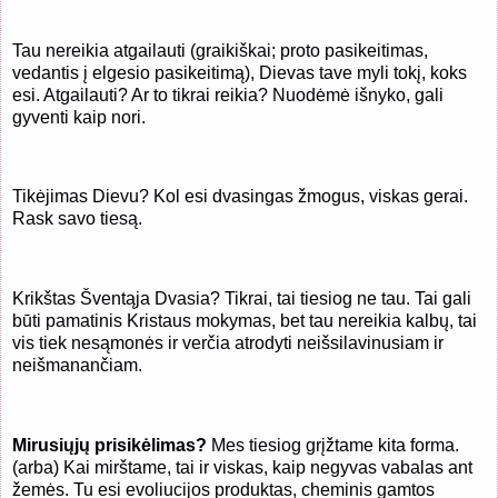
Tau nereikia atgailauti (graikiškai; proto pasikeitimas,
vedantis į elgesio pasikeitimą), Dievas tave myli tokį, koks
esi. Atgailauti? Ar to tikrai reikia? Nuodėmė išnyko, gali
gyventi kaip nori.
Tikėjimas Dievu? Kol esi dvasingas žmogus, viskas gerai.
Rask savo tiesą.
Krikštas Šventąja Dvasia? Tikrai, tai tiesiog ne tau. Tai gali
būti pamatinis Kristaus mokymas, bet tau nereikia kalbų, tai
vis tiek nesąmonės ir verčia atrodyti neišsilavinusiam ir
neišmanančiam.
Mirusiųjų prisikėlimas?
Mes tiesiog grįžtame kita forma.
(arba) Kai mirštame, tai ir viskas, kaip negyvas vabalas ant
žemės. Tu esi evoliucijos produktas, cheminis gamtos