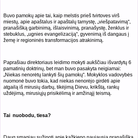
Buvo pamokų apie tai, kaip melstis prieš tvirtoves virš
miestų, apie apaštalus ir apaštalų tarnystę, „viešpatavimą“,
pranašišką garbinimą, išlaisvinimą, pranašystę, ženklus ir
stebuklus, „ugnies evangelizaciją“, gyvenimą iš dangaus į
žemę ir regioninės transformacijos atrakinimą.
Paprašiau direktoriaus leidimo mokyti aukščiau išvardytų 6
pamatinių doktrinų, bet man buvo pasakyta neigiamai:
„Niekas nenorėtų lankyti šių pamokų“. Mokyklos vadovybės
nuomonė buvo tokia, kad niekas nenorėjo girdėti apie
atgailą iš mirusių darbų, tikėjimą Dievu, krikštą, rankų
uždėjimą, mirusiųjų prisikėlimą ir amžinąjį teismą.
Tai nuobodu, tiesa?
Daug smagiau sužinoti apie kažkieno naujausią pranašišką