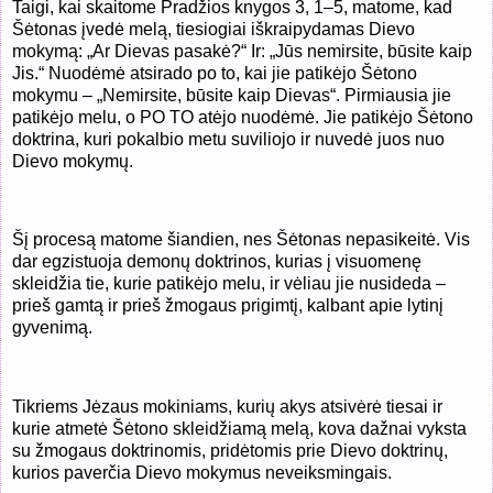
Taigi, kai skaitome Pradžios knygos 3, 1–5, matome, kad
Šėtonas įvedė melą, tiesiogiai iškraipydamas Dievo
mokymą: „Ar Dievas pasakė?“ Ir: „Jūs nemirsite, būsite kaip
Jis.“ Nuodėmė atsirado po to, kai jie patikėjo Šėtono
mokymu – „Nemirsite, būsite kaip Dievas“. Pirmiausia jie
patikėjo melu, o PO TO atėjo nuodėmė. Jie patikėjo Šėtono
doktrina, kuri pokalbio metu suviliojo ir nuvedė juos nuo
Dievo mokymų.
Šį procesą matome šiandien, nes Šėtonas nepasikeitė. Vis
dar egzistuoja demonų doktrinos, kurias į visuomenę
skleidžia tie, kurie patikėjo melu, ir vėliau jie nusideda –
prieš gamtą ir prieš žmogaus prigimtį, kalbant apie lytinį
gyvenimą.
Tikriems Jėzaus mokiniams, kurių akys atsivėrė tiesai ir
kurie atmetė Šėtono skleidžiamą melą, kova dažnai vyksta
su žmogaus doktrinomis, pridėtomis prie Dievo doktrinų,
kurios paverčia Dievo mokymus neveiksmingais.