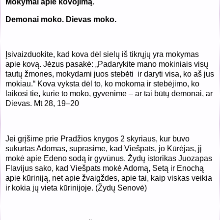
Mokymai apie kovojimą.
Demonai moko. Dievas moko.
Įsivaizduokite, kad kova dėl sielų iš tikrųjų yra mokymas
apie kovą. Jėzus pasakė: „Padarykite mano mokiniais visų
tautų žmones, mokydami juos stebėti ir daryti visa, ko aš jus
mokiau.“ Kova vyksta dėl to, ko mokoma ir stebėjimo, ko
laikosi tie, kurie to moko, gyvenime – ar tai būtų demonai, ar
Dievas. Mt 28, 19–20
Jei grįšime prie Pradžios knygos 2 skyriaus, kur buvo
sukurtas Adomas, suprasime, kad Viešpats, jo Kūrėjas, jį
mokė apie Edeno sodą ir gyvūnus. Žydų istorikas Juozapas
Flavijus sako, kad Viešpats mokė Adomą, Setą ir Enochą
apie kūriniją, net apie žvaigždes, apie tai, kaip viskas veikia
ir kokia jų vieta kūrinijoje. (Žydų Senovė)