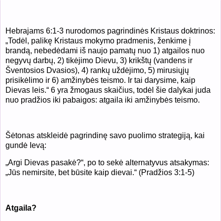
Hebrajams 6:1-3 nurodomos pagrindinės Kristaus doktrinos:
„Todėl, palikę Kristaus mokymo pradmenis, ženkime į
brandą, nebedėdami iš naujo pamatų nuo 1) atgailos nuo
negyvų darbų, 2) tikėjimo Dievu, 3) krikštų (vandens ir
Šventosios Dvasios), 4) rankų uždėjimo, 5) mirusiųjų
prisikėlimo ir 6) amžinybės teismo. Ir tai darysime, kaip
Dievas leis.“ 6 yra žmogaus skaičius, todėl šie dalykai juda
nuo pradžios iki pabaigos: atgaila iki amžinybės teismo.
Šėtonas atskleidė pagrindinę savo puolimo strategiją, kai
gundė Ievą:
„Argi Dievas pasakė?“, po to sekė alternatyvus atsakymas:
„Jūs nemirsite, bet būsite kaip dievai.“ (Pradžios 3:1-5)
Atgaila?