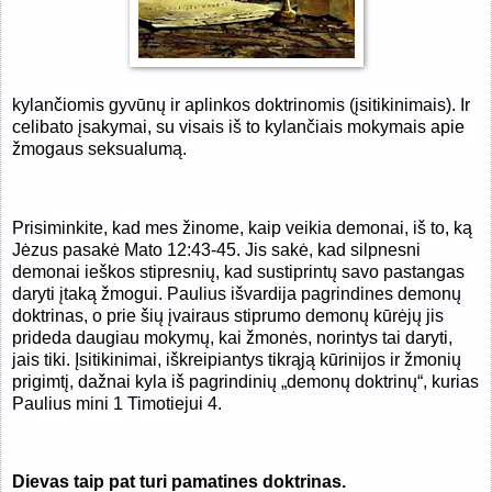
kylančiomis gyvūnų ir aplinkos doktrinomis (įsitikinimais). Ir
celibato įsakymai, su visais iš to kylančiais mokymais apie
žmogaus seksualumą.
Prisiminkite, kad mes žinome, kaip veikia demonai, iš to, ką
Jėzus pasakė Mato 12:43-45. Jis sakė, kad silpnesni
demonai ieškos stipresnių, kad sustiprintų savo pastangas
daryti įtaką žmogui. Paulius išvardija pagrindines demonų
doktrinas, o prie šių įvairaus stiprumo demonų kūrėjų jis
prideda daugiau mokymų, kai žmonės, norintys tai daryti,
jais tiki. Įsitikinimai, iškreipiantys tikrąją kūrinijos ir žmonių
prigimtį, dažnai kyla iš pagrindinių „demonų doktrinų“, kurias
Paulius mini 1 Timotiejui 4.
Dievas taip pat turi pamatines doktrinas.