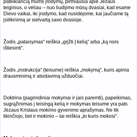
pateikiančią mums įrodymų, pirmiausia apie Jėzaus
teiginius, o vėliau – nuo
liudijimo m
ū
s
ų
dvasiai, kad esame
Dievo vaikai, iki
į
rodymo, kad nusid
ė
jome, kai jau
č
iame t
ą
į
sitikinim
ą
ar sielvartą savo dvasioje.
Žodis „pataisymas“ reiškia „grįžti Į kelią“ arba „ką nors
ištiesinti“.
Žodis „instrukcija“ (teisume) reiškia „mokymą“, kuris apima
drausminimą ir atsidavimą užduočiai.
Doktrina (pagrindiniai mokymai ir jais paremti), papeikimas,
sugrąžinimas į teisingą kelią ir mokymas teisume yra pats
Jėzaus Kristaus mokinio gyvenimo aprašymas. Ne tik
tikinčiojo, bet ir mokinio – tai reiškia „to kuris mokosi“.