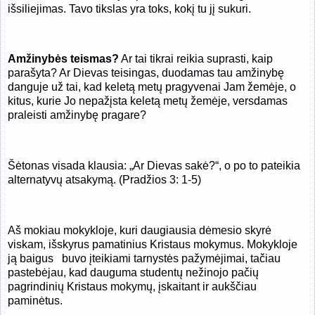
išsiliejimas. Tavo tikslas yra toks, kokį tu jį sukuri.
Amžinybės teismas?
Ar tai tikrai reikia suprasti, kaip
parašyta? Ar Dievas teisingas, duodamas tau amžinybę
danguje už tai, kad keletą metų pragyvenai Jam žemėje, o
kitus, kurie Jo nepažįsta keletą metų žemėje, versdamas
praleisti amžinybę pragare?
Šėtonas visada klausia: „Ar Dievas sakė?“, o po to pateikia
alternatyvų atsakymą. (Pradžios 3: 1-5)
Aš mokiau mokykloje, kuri daugiausia dėmesio skyrė
viskam, išskyrus pamatinius Kristaus mokymus. Mokykloje
ją baigus buvo įteikiami tarnystės pažymėjimai, tačiau
pastebėjau, kad dauguma studentų nežinojo pačių
pagrindinių Kristaus mokymų, įskaitant ir aukščiau
paminėtus.