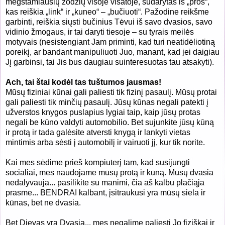
mėgstamiausių žodžių visoje visatoje, sudarytas iš „pros“,
kas reiškia „link“ ir „kuneo“ – „bučiuoti“. Pažodine reikšme
garbinti, reiškia siųsti bučinius Tėvui iš savo dvasios, savo
vidinio žmogaus, ir tai daryti tiesoje – su tyrais meilės
motyvais (nesistengiant Jam priminti, kad turi neatidėliotiną
poreikį, ar bandant manipuliuoti Juo, manant, kad jei daigiau
Jį garbinsi, tai Jis bus daugiau suinteresuotas tau atsakyti).
Ach, tai štai kodėl tas tuštumos jausmas!
Mūsų fiziniai kūnai gali paliesti tik fizinį pasaulį. Mūsų protai
gali paliesti tik minčių pasaulį. Jūsų kūnas negali patekti į
užverstos knygos puslapius lygiai taip, kaip jūsų protas
negali be kūno valdyti automobilio. Bet sujunkite jūsų kūną
ir protą ir tada galėsite atversti knygą ir lankyti vietas
mintimis arba sėsti į automobilį ir vairuoti jį, kur tik norite.
Kai mes sėdime prieš kompiuterį tam, kad susijungti
socialiai, mes naudojame mūsų protą ir kūną. Mūsų dvasia
nedalyvauja... pasilikite su manimi, čia aš kalbu plačiąja
prasme... BENDRAI kalbant, įsitraukusi yra mūsų siela ir
kūnas, bet ne dvasia.
Bet Dievas yra Dvasia... mes negalime paliesti Jo fiziškai ir