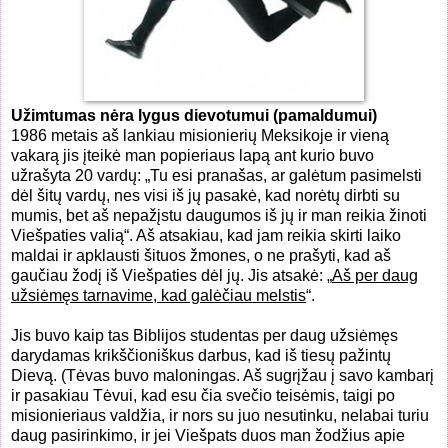
Užimtumas nėra lygus dievotumui (pamaldumui)
1986 metais aš lankiau misionierių Meksikoje ir vieną
vakarą jis įteikė man popieriaus lapą ant kurio buvo
užrašyta 20 vardų: „Tu esi pranašas, ar galėtum pasimelsti
dėl šitų vardų, nes visi iš jų pasakė, kad norėtų dirbti su
mumis, bet aš nepažįstu daugumos iš jų ir man reikia žinoti
Viešpaties valią“. Aš atsakiau, kad jam reikia skirti laiko
maldai ir apklausti šituos žmones, o ne prašyti, kad aš
gaučiau žodį iš Viešpaties dėl jų. Jis atsakė: „
Aš per daug
užsiėmęs tarnavime, kad galėčiau melstis
“.
Jis buvo kaip tas Biblijos studentas per daug užsiėmęs
darydamas krikščioniškus darbus, kad iš tiesų pažintų
Dievą. (Tėvas buvo maloningas. Aš sugrįžau į savo kambarį
ir pasakiau Tėvui, kad esu čia svečio teisėmis, taigi po
misionieriaus valdžia, ir nors su juo nesutinku, nelabai turiu
daug pasirinkimo, ir jei Viešpats duos man žodžius apie