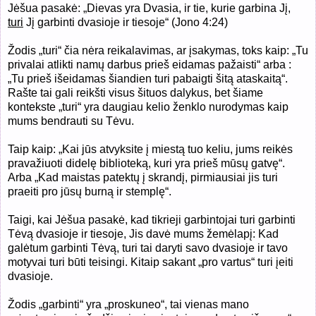
Jėšua pasakė: „Dievas yra Dvasia, ir tie, kurie garbina Jį,
turi
Jį garbinti dvasioje ir tiesoje“ (Jono 4:24)
Žodis „turi“ čia nėra reikalavimas, ar įsakymas, toks kaip: „Tu
privalai atlikti namų darbus prieš eidamas pažaisti“ arba :
„Tu prieš išeidamas šiandien turi pabaigti šitą ataskaitą“.
Rašte tai gali reikšti visus šituos dalykus, bet šiame
kontekste „turi“ yra daugiau kelio ženklo nurodymas kaip
mums bendrauti su Tėvu.
Taip kaip: „Kai jūs atvyksite į miestą tuo keliu, jums reikės
pravažiuoti didelę biblioteką, kuri yra prieš mūsų gatvę“.
Arba „Kad maistas patektų į skrandį, pirmiausiai jis turi
praeiti pro jūsų burną ir stemplę“.
Taigi, kai Jėšua pasakė, kad tikrieji garbintojai turi garbinti
Tėvą dvasioje ir tiesoje, Jis davė mums žemėlapį: Kad
galėtum garbinti Tėvą, turi tai daryti savo dvasioje ir tavo
motyvai turi būti teisingi. Kitaip sakant „pro vartus“ turi įeiti
dvasioje.
Žodis „garbinti“ yra „proskuneo“, tai vienas mano