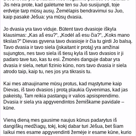
Jis nėra prote, kad galėtume ten su Juo susijungti, toje
erdvėje tarp mūsų ausų. Žemėlapis bendravimui su Juo,
kaip pasakė Jėšua: yra mūsų dvasia.
Jo dvasia yra tavo viduje. Būtent tavo dvasioje iškyla
klausimas: „Kas aš esu?“, „Kodėl aš esu čia?“, „Koks mano
tikslas?“ Dievas gyvena tavo dvasioje ir čia tu girdi Jo balsą.
Tavo dvasia ir tavo siela (įskaitant ir protą) yra amžinai
sujungtos, nes tavo siela iš tiesų kyla iš tavo dvasios ir ji
padaro tave tuo, kas tu esi. Žmonės danguje dabar yra
dvasia ir siela, neturi fizinio kūno, nors tavo dvasia ir siela
atrodo taip, kaip tu, nes jos yra tikrasis tu.
Kai mes atnaujiname mūsų protus, kad mąstytume kaip
Dievas, iš tavo dvasios į protą plaukia Gyvenimas, kad jas
pakeistų. Tam reikia pastangų ir valios apsisprendimo.
Dvasia ir siela yra apgyvendintos žemiškame pavidale –
kūne.
Vieną dieną mes gausime naujus kūnus padarytus iš
dangiškų medžiagų, tokį, kokį dabar turi Jėšua, bet šiam
laikui mes esame apgyvendinti žemėje ir esame kūne, kurio