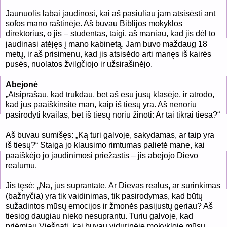
Jaunuolis labai jaudinosi, kai aš pasiūliau
jam atsisėsti ant
sofos mano raštinėje. Aš buvau Biblijos mokyklos
direktorius, o jis – studentas, taigi, aš maniau, kad jis dėl to
jaudinasi atėjęs į mano kabinetą. Jam buvo maždaug 18
metų, ir aš prisimenu, kad jis atsisėdo arti manęs iš kairės
pusės, nuolatos žvilgčiojo ir užsirašinėjo.
Abejonė
„
Atsiprašau, kad trukdau, bet aš esu jūsų klasėje, ir atrodo,
kad jūs paaiškinsite man, kaip iš tiesų yra. Aš nenoriu
pasirodyti kvailas, bet iš tiesų noriu žinoti: Ar tai tikrai tiesa?“
Aš buvau sumišęs: „Ką turi galvoje, sakydamas, ar taip yra
iš tiesų?“ Staiga jo klausimo rimtumas palietė mane, kai
paaiškėjo jo jaudinimosi priežastis – jis abejojo Dievo
realumu.
Jis tęsė: „Na, jūs suprantate. Ar Dievas realus, ar surinkimas
(bažnyčia) yra tik vaidinimas, tik pasirodymas, kad būtų
sužadintos mūsų emocijos ir žmonės pasijustų geriau? Aš
tiesiog daugiau nieko nesuprantu. Turiu galvoje, kad
priėmiau Viešpatį, kai buvau vidurinėje mokykloje mūsų