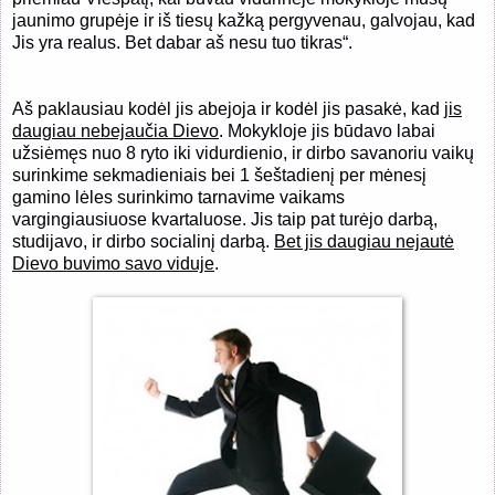
jaunimo grupėje ir iš tiesų kažką pergyvenau, galvojau, kad
Jis yra realus. Bet dabar aš nesu tuo tikras“.
Aš paklausiau kodėl jis abejoja ir kodėl jis pasakė, kad
jis
daugiau nebejaučia Dievo
. Mokykloje jis būdavo labai
užsiėmęs nuo 8 ryto iki vidurdienio, ir dirbo savanoriu vaikų
surinkime sekmadieniais bei 1 šeštadienį per mėnesį
gamino lėles surinkimo tarnavime vaikams
vargingiausiuose kvartaluose. Jis taip pat turėjo darbą,
studijavo, ir dirbo socialinį darbą.
Bet jis daugiau nejautė
Dievo buvimo savo viduje
.