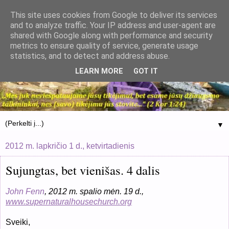
This site uses cookies from Google to deliver its services
and to analyze traffic. Your IP address and user-agent are
shared with Google along with performance and security
metrics to ensure quality of service, generate usage
statistics, and to detect and address abuse.
LEARN MORE
GOT IT
▼
2012 m. lapkričio 1 d., ketvirtadienis
Sujungtas, bet vienišas. 4 dalis
John Fenn
, 2012 m. spalio mėn. 19 d.,
www.supernaturalhousechurch.org
Sveiki,