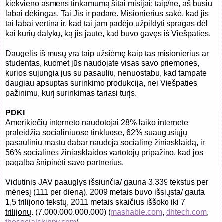
kiekvieno asmens tinkamumą šitai misijai: taip/ne, aš būsiu
labai dėkingas. Tai Jis ir padarė. Misionierius sakė, kad jis
tai labai vertina ir, kad tai jam padėjo užpildyti spragas dėl
kai kurių dalykų, ką jis jautė, kad buvo gavęs iš Viešpaties.
Daugelis iš mūsų yra taip užsiėmę kaip tas misionierius ar
studentas, kuomet jūs naudojate visas savo priemones,
kurios sujungia jus su pasauliu, nenuostabu, kad tampate
daugiau apsuptas surinkimo produkcija, nei Viešpaties
pažinimu, kurį surinkimas tariasi turįs.
PDKI
Amerikiečių interneto naudotojai 28% laiko internete
praleidžia socialiniuose tinkluose, 62% suaugusiųjų
pasauliniu mastu dabar naudoja socialinę žiniasklaidą, ir
56% socialinės žiniasklaidos vartotojų pripažino, kad jos
pagalba šnipinėti savo partnerius.
Vidutinis JAV paauglys išsiunčia/ gauna 3.339 tekstus per
mėnesį (111 per dieną). 2009 metais buvo išsiųsta/ gauta
1,5 trilijono tekstų, 2011 metais skaičius iššoko iki 7
trilijonų
.
(7.000.000.000.000)
(
mashable.com
,
dhtech.com
,
thesocialskinny.com
)