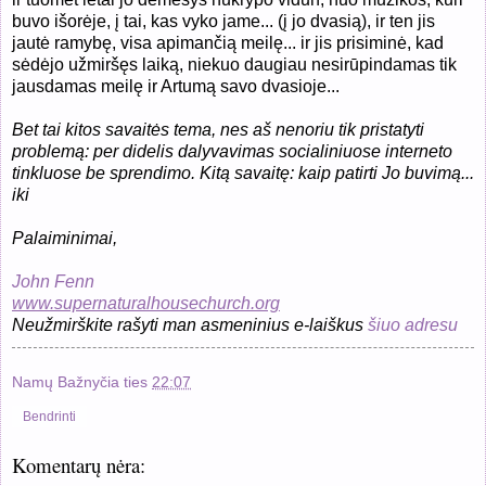
buvo išorėje, į tai, kas vyko jame... (į jo dvasią), ir ten jis
jautė ramybę, visa apimančią meilę... ir jis prisiminė, kad
sėdėjo užmiršęs laiką, niekuo daugiau nesirūpindamas tik
jausdamas meilę ir Artumą savo dvasioje...
Bet tai kitos savaitės tema, nes aš nenoriu tik pristatyti
problemą: per didelis dalyvavimas socialiniuose interneto
tinkluose be sprendimo. Kitą savaitę: kaip patirti Jo buvimą...
iki
Palaiminimai,
John Fenn
www.supernaturalhousechurch.org
Neužmirškite rašyti man asmeninius e-laiškus
šiuo adresu
Namų Bažnyčia
ties
22:07
Bendrinti
Komentarų nėra: