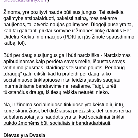
Žinoma, yra pozityvi nauda būti susijungus. Tai suteikia
galimybę atsipalaiduoti, pakeisti rutiną, mes sekame
naujienas, tai atveria naujas galimybes. Blogoji pusė yra ta,
kad tai gali tapti priklausomybe ir žmonės linkę dalintis
Per
Dideliu Kiekiu Informacijos
(PDKI jei jūs žinote spausdinimo
kalbą, lol).
Būti per daug susijungus gali būti narciziška - Narcisizmas
apibūdinamas kaip perdėta savęs meilė, išpūstas savęs
vertinimo jausmas, klaidingas teisumo pojūtis. Per daug
„draugų“ gali reikšti, kad tu praleidi per daug laiko
socialiniuose tinklapiuose ir tai leidžia jaustis saugiau
internetiniame bendravime nei realiame. Taigi, turėti
tūkstančius draugų iš tiesų reiškia neturėti nieko.
Na, ir žinoma socialiniuose tinkluose yra keistuolių ir tų,
kurie skundžiasi, bet didžiausia priežastis, dėl kurios reikia
subalansuotai jais naudotis yra ta, kad
socialiniai tinklai
trukdo žmonėms būti socialiais ir bendradarbiauti
.
Dievas yra Dvasia