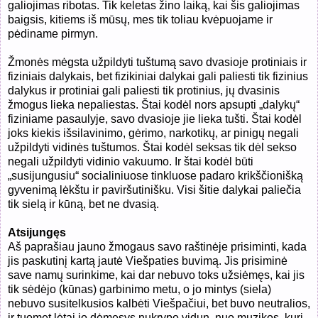
galiojimas ribotas. Tik keletas žino laiką, kai šis galiojimas
baigsis, kitiems iš mūsų, mes tik toliau kvėpuojame ir
pėdiname pirmyn.
Žmonės mėgsta užpildyti tuštumą savo dvasioje protiniais ir
fiziniais dalykais, bet fizikiniai dalykai gali paliesti tik fizinius
dalykus ir protiniai gali paliesti tik protinius, jų dvasinis
žmogus lieka nepaliestas. Štai kodėl nors apsupti „dalykų“
fiziniame pasaulyje, savo dvasioje jie lieka tušti. Štai kodėl
joks kiekis išsilavinimo, gėrimo, narkotikų, ar pinigų negali
užpildyti vidinės tuštumos. Štai kodėl seksas tik dėl sekso
negali užpildyti vidinio vakuumo. Ir štai kodėl būti
„susijungusiu“ socialiniuose tinkluose padaro krikščionišką
gyvenimą lėkštu ir paviršutinišku. Visi šitie dalykai paliečia
tik sielą ir kūną, bet ne dvasią.
Atsijungęs
Aš paprašiau jauno žmogaus savo raštinėje prisiminti, kada
jis paskutinį kartą jautė Viešpaties buvimą. Jis prisiminė
save namų surinkime, kai dar nebuvo toks užsiėmęs, kai jis
tik sėdėjo (kūnas) garbinimo metu, o jo mintys (siela)
nebuvo susitelkusios kalbėti Viešpačiui, bet buvo neutralios,
ir tuomet lėtai jo dėmesys nukrypo vidun, nuo muzikos, kuri