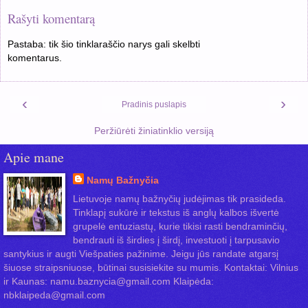
Rašyti komentarą
Pastaba: tik šio tinklaraščio narys gali skelbti
komentarus.
‹
›
Pradinis puslapis
Peržiūrėti žiniatinklio versiją
Apie mane
Namų Bažnyčia
Lietuvoje namų bažnyčių judėjimas tik prasideda.
Tinklapį sukūrė ir tekstus iš anglų kalbos išvertė
grupelė entuziastų, kurie tikisi rasti bendraminčių,
bendrauti iš širdies į širdį, investuoti į tarpusavio
santykius ir augti Viešpaties pažinime. Jeigu jūs randate atgarsį
šiuose straipsniuose, būtinai susisiekite su mumis. Kontaktai: Vilnius
ir Kaunas: namu.baznycia@gmail.com Klaipėda:
nbklaipeda@gmail.com