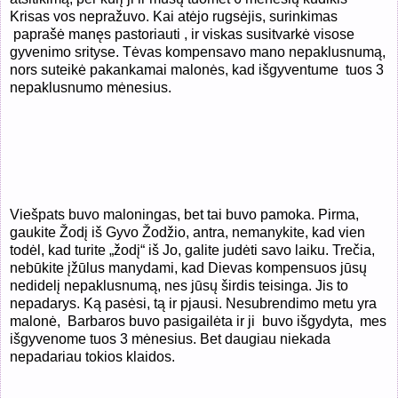
Krisas vos nepražuvo. Kai atėjo rugsėjis, surinkimas
paprašė manęs pastoriauti , ir viskas susitvarkė visose
gyvenimo srityse. Tėvas kompensavo mano nepaklusnumą,
nors suteikė pakankamai malonės, kad išgyventume
tuos 3
nepaklusnumo mėnesius.
Viešpats buvo maloningas, bet tai buvo pamoka. Pirma,
gaukite Žodį iš Gyvo Žodžio, antra, nemanykite, kad vien
todėl, kad turite „žodį“ iš Jo, galite judėti savo laiku. Trečia,
nebūkite įžūlus manydami, kad Dievas kompensuos jūsų
nedidelį nepaklusnumą, nes jūsų širdis teisinga. Jis to
nepadarys. Ką pasėsi, tą ir pjausi. Nesubrendimo metu yra
malonė,
Barbaros buvo pasigailėta ir ji
buvo išgydyta,
mes
išgyvenome tuos 3 mėnesius. Bet daugiau niekada
nepadariau tokios klaidos.