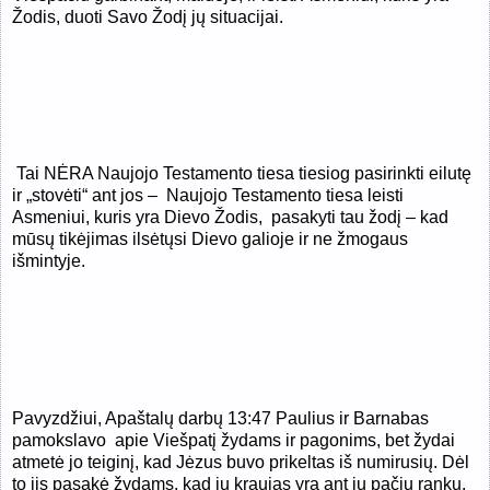
Žodis, duoti Savo Žodį jų situacijai.
Tai NĖRA Naujojo Testamento tiesa tiesiog pasirinkti eilutę
ir „stovėti“ ant jos –
Naujojo Testamento tiesa leisti
Asmeniui, kuris yra Dievo Žodis,
pasakyti tau žodį – kad
mūsų tikėjimas ilsėtųsi Dievo galioje ir ne žmogaus
išmintyje.
Pavyzdžiui, Apaštalų darbų 13:47 Paulius ir Barnabas
pamokslavo
apie Viešpatį žydams ir pagonims, bet žydai
atmetė jo teiginį, kad Jėzus buvo prikeltas iš numirusių. Dėl
to jis pasakė žydams, kad jų kraujas yra ant jų pačių rankų,