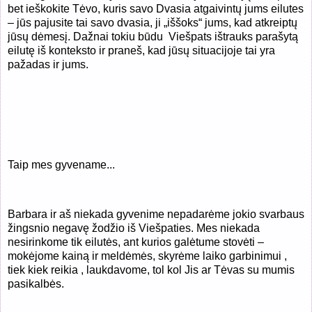
bet ieškokite Tėvo, kuris savo Dvasia atgaivintų jums eilutes
– jūs pajusite tai savo dvasia, ji „iššoks“ jums, kad atkreiptų
jūsų dėmesį. Dažnai tokiu būdu
Viešpats ištrauks parašytą
eilutę iš konteksto ir praneš, kad jūsų situacijoje tai yra
pažadas ir jums.
Taip mes gyvename...
Barbara ir aš niekada gyvenime nepadarėme jokio svarbaus
žingsnio negavę žodžio iš Viešpaties. Mes niekada
nesirinkome tik eilutės, ant kurios galėtume stovėti –
mokėjome kainą ir meldėmės, skyrėme laiko garbinimui ,
tiek kiek reikia , laukdavome, tol kol Jis ar Tėvas su mumis
pasikalbės.