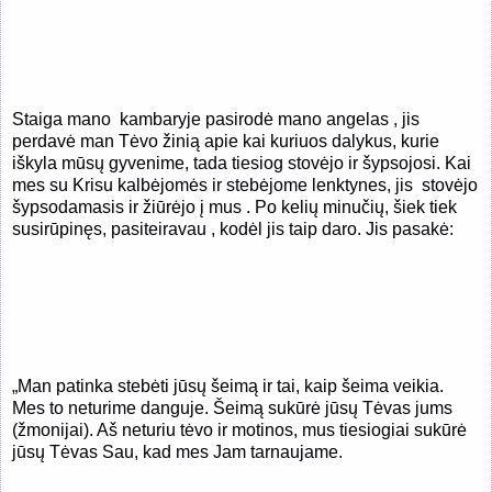
Staiga mano
kambaryje pasirodė mano angelas , jis
perdavė man Tėvo žinią apie kai kuriuos dalykus, kurie
iškyla mūsų gyvenime, tada tiesiog stovėjo ir šypsojosi. Kai
mes su Krisu kalbėjomės ir stebėjome lenktynes, jis
stovėjo
šypsodamasis ir žiūrėjo į mus . Po kelių minučių, šiek tiek
susirūpinęs, pasiteiravau , kodėl jis taip daro. Jis pasakė:
„Man patinka stebėti jūsų šeimą ir tai, kaip šeima veikia.
Mes to neturime danguje. Šeimą sukūrė jūsų Tėvas jums
(žmonijai). Aš neturiu tėvo ir motinos, mus tiesiogiai sukūrė
jūsų Tėvas Sau, kad mes Jam tarnaujame.