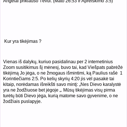
Angelai priklauso Tėvui. (Mato 26:53 ir Apreiškimo 3:5)
Kur yra tikėjimas ?
Vienas iš dalykų, kuriuo pasidalinau per 2 internetinius
Zoom susitikimus šį mėnesį, buvo tai, kad Viešpats pabrėžė
tikėjimą Jo jėga, o ne žmogaus išmintimi, ką Paulius rašė
1
Korintiečiams 2:5. Po kelių skyrių 4:20 jis vėl pasakė tai
kitaip, norėdamas išreikšti savo mintį: „Nes Dievo karalystė
yra ne žodžiuose bet jėgoje „. Mūsų tikėjimas visų pirma
turėtų būti Dievo jėga, kurią matome savo gyvenime, o ne
žodžiais puslapyje.