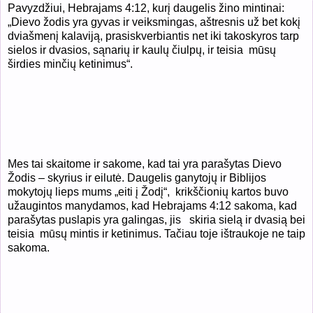
Pavyzdžiui, Hebrajams 4:12, kurį daugelis žino mintinai:
„Dievo žodis yra gyvas ir veiksmingas, aštresnis už bet kokį
dviašmenį kalaviją, prasiskverbiantis net iki takoskyros tarp
sielos ir dvasios, sąnarių ir kaulų čiulpų, ir teisia
mūsų
širdies minčių ketinimus“.
Mes tai skaitome ir sakome, kad tai yra parašytas Dievo
Žodis – skyrius ir eilutė. Daugelis ganytojų ir Biblijos
mokytojų lieps mums „eiti į Žodį“,
krikščionių kartos buvo
užaugintos manydamos, kad Hebrajams 4:12 sakoma, kad
parašytas puslapis yra galingas, jis
skiria sielą ir dvasią bei
teisia
mūsų mintis ir ketinimus. Tačiau toje ištraukoje ne taip
sakoma.