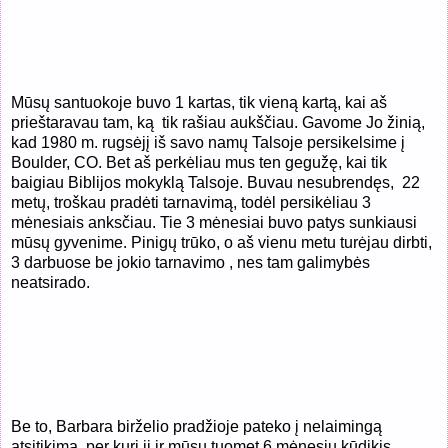
Mūsų santuokoje buvo 1 kartas, tik vieną kartą, kai aš
prieštaravau tam, ką
tik rašiau aukščiau. Gavome Jo žinią,
kad 1980 m. rugsėjį iš savo namų Talsoje persikelsime į
Boulder, CO. Bet aš perkėliau mus ten gegužę, kai tik
baigiau Biblijos mokyklą Talsoje. Buvau nesubrendęs,
22
metų, troškau pradėti tarnavimą, todėl persikėliau 3
mėnesiais anksčiau. Tie 3 mėnesiai buvo patys sunkiausi
mūsų gyvenime. Pinigų trūko, o aš vienu metu turėjau dirbti,
3 darbuose be jokio tarnavimo , nes tam galimybės
neatsirado.
Be to, Barbara birželio pradžioje pateko į nelaimingą
atsitikimą, per kurį ji ir mūsų tuomet 6 mėnesių kūdikis