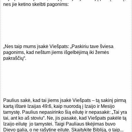
nes jie ketino skelbti pagonims:
„Nes taip mums įsakė Viešpats: „Paskiriu tave šviesa
pagonims, kad neštum jiems išgelbėjimą iki žemės
pakraščių“.
Paulius sakė, kad tai jiems įsakė Viešpats – tą sakinį pirmą
kartą ištarė Izaijas 49:6, kaip nuorodą į Izaijo ir Mesijo
tarnystę. Paulius nepasirinko šią eilutę ir nepasakė: „Tai yra
tai, ant ko aš stoviu“. Ne, jis pasakė, kad Viešpats pakėlė tą
Izaijo eilutę
jo tarnystei. Taigi Pauliaus tikėjimas buvo
Dievo galia, o ne rašytine eilute. Skaitykite Bibliją, o taip...