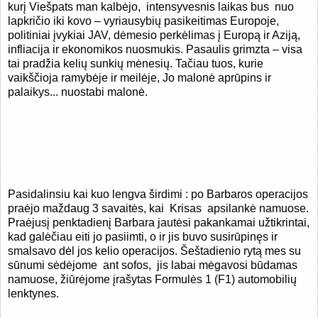
kurį Viešpats man kalbėjo,
intensyvesnis laikas bus
nuo
lapkričio iki kovo – vyriausybių pasikeitimas Europoje,
politiniai įvykiai JAV, dėmesio perkėlimas į Europą ir Aziją,
infliacija ir ekonomikos nuosmukis. Pasaulis grimzta – visa
tai pradžia kelių sunkių mėnesių. Tačiau tuos, kurie
vaikščioja ramybėje ir meilėje, Jo malonė aprūpins ir
palaikys... nuostabi malonė.
Pasidalinsiu kai kuo lengva širdimi : po Barbaros operacijos
praėjo maždaug 3 savaitės, kai
Krisas
apsilankė namuose.
Praėjusį penktadienį Barbara jautėsi pakankamai užtikrintai,
kad galėčiau eiti jo pasiimti, o ir jis buvo susirūpinęs ir
smalsavo dėl jos kelio operacijos. Šeštadienio rytą mes su
sūnumi sėdėjome
ant sofos,
jis labai mėgavosi būdamas
namuose, žiūrėjome įrašytas Formulės 1 (F1) automobilių
lenktynes.