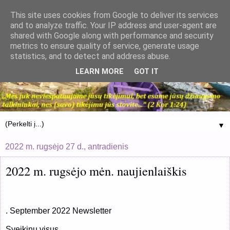
This site uses cookies from Google to deliver its services
and to analyze traffic. Your IP address and user-agent are
shared with Google along with performance and security
metrics to ensure quality of service, generate usage
statistics, and to detect and address abuse.
LEARN MORE
GOT IT
▼
2022 m. rugsėjo 27 d., antradienis
2022 m. rugsėjo mėn. naujienlaiškis
. September 2022 Newsletter
Sveikinu visus,