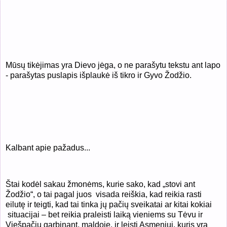
Mūsų tikėjimas yra Dievo jėga, o ne parašytu tekstu ant lapo
- parašytas puslapis išplaukė iš tikro ir Gyvo Žodžio.
Kalbant apie pažadus...
Štai kodėl sakau žmonėms, kurie sako, kad „stovi ant
Žodžio“, o tai pagal juos
visada reiškia, kad reikia rasti
eilutę ir teigti, kad tai tinka jų pačių sveikatai ar kitai kokiai
situacijai – bet reikia praleisti laiką vieniems su Tėvu ir
Viešpačiu garbinant, maldoje, ir leisti Asmeniui, kuris yra