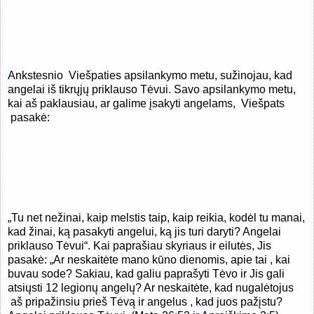
Ankstesnio
Viešpaties apsilankymo metu, sužinojau, kad
angelai iš tikrųjų priklauso Tėvui. Savo apsilankymo metu,
kai aš paklausiau, ar galime įsakyti angelams,
Viešpats
pasakė:
„Tu net nežinai, kaip melstis taip, kaip reikia, kodėl tu manai,
kad žinai, ką pasakyti angelui, ką jis turi daryti? Angelai
priklauso Tėvui“. Kai paprašiau skyriaus ir eilutės, Jis
pasakė: „Ar neskaitėte mano kūno dienomis, apie tai , kai
buvau sode? Sakiau, kad galiu paprašyti Tėvo ir Jis gali
atsiųsti 12 legionų angelų? Ar neskaitėte, kad nugalėtojus
aš pripažinsiu prieš Tėvą ir angelus , kad juos pažįstu?