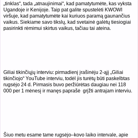
„tinklas“, tada „atnaujinimai“, kad pamatytumėte, kas vyksta
Ugandoje ir Kenijoje. Taip pat galite spustelėti KWOWI
viršuje, kad pamatytumėte kai kuriuos paramą gaunančius
vaikus. Siekiame savo tikslų, kad svetainė galėtų tiesiogiai
pasirinkti rėmimui skirtus vaikus, tačiau tai ateina.
Giliai tikinčiųjų interviu: pirmadienį įrašinėju 2-ąjį „Giliai
tikinčiojo“ YouTube interviu, todėl jis turėtų būti paskelbtas
rugsėjo 24 d. Pirmasis buvo peržiūrėtas daugiau nei 118
000 per 1 mėnesį ir manęs paprašė
grįžti antrajam interviu.
Šiuo metu esame tame rugsėjo–kovo laiko intervale, apie