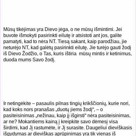
Mūsų tikėjimas yra Dievo jėga, o ne mūsų išmintimi. Jei
buvote išmokyti pasirinkti eilutę ir atsistoti ant jos, galite
pamatyti, kad to nėra NT. Tiesą sakant, kaip parodžiau, jie
neturėjo NT, kad galėtų pasirinkti eilutę. Jie turėjo gauti žodį
iš Dievo Žodžio, o Tas, kuris ištiria
mūsų mintis ir ketinimus,
duoda mums Savo žodį.
Ir netingėkite – pasaulis pilnas tingių krikščionių, kurie nori,
kad koks nors pranašas „duotų jiems žodį“, – o
pasiteisinimas „nežinau, kaip jį išgirsti“ nėra pasiteisinimas,
ar ne? Mokantiems kainą į kreipkite savo dėmesį visa
širdimi, kad Jį rastumėte, ir Jį surasite. Daugeliui dieviškasis
išgydymas ar dieviškas aprūpinimas yra tik vienas iš