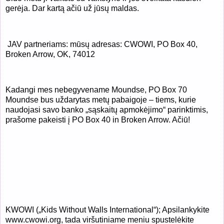
gerėja. Dar kartą ačiū už jūsų maldas.
JAV partneriams: mūsų adresas: CWOWI, PO Box 40,
Broken Arrow, OK, 74012
Kadangi mes nebegyvename Moundse, PO Box 70
Moundse bus uždarytas metų pabaigoje – tiems, kurie
naudojasi savo banko „sąskaitų apmokėjimo“ parinktimis,
prašome pakeisti į PO Box 40 in Broken Arrow. Ačiū!
KWOWI („Kids Without Walls International“); Apsilankykite
www.cwowi.org, tada viršutiniame meniu spustelėkite