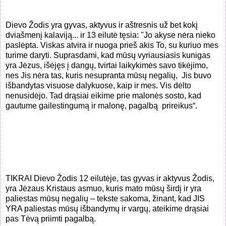
Dievo Žodis yra gyvas, aktyvus ir aštresnis už bet kokį
dviašmenį kalaviją... ir 13 eilutė tęsia: "Jo akyse nėra nieko
paslėpta. Viskas atvira ir nuoga prieš akis To, su kuriuo mes
turime daryti. Suprasdami, kad mūsų vyriausiasis kunigas
yra Jėzus, išėjęs į dangų, tvirtai laikykimės savo tikėjimo,
nes Jis nėra tas, kuris nesupranta mūsų negalių,
Jis buvo
išbandytas visuose dalykuose, kaip ir mes. Vis dėlto
nenusidėjo. Tad drąsiai eikime prie malonės sosto, kad
gautume gailestingumą ir malonę, pagalbą
prireikus“.
TIKRAI Dievo Žodis 12 eilutėje, tas gyvas ir aktyvus Žodis,
yra Jėzaus Kristaus asmuo, kuris mato mūsų širdį ir yra
paliestas mūsų negalių – tekste sakoma, žinant, kad JIS
YRA paliestas mūsų išbandymų ir vargų, ateikime drąsiai
pas Tėvą priimti pagalbą.