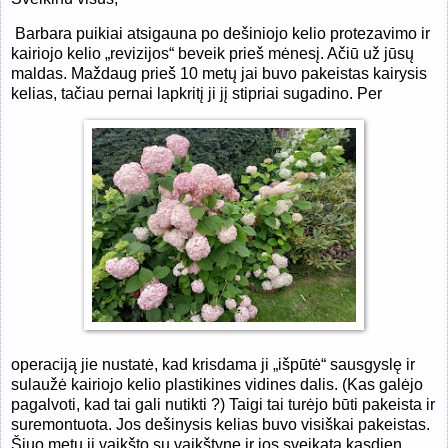
Barbara puikiai atsigauna po dešiniojo kelio protezavimo ir
kairiojo kelio „revizijos“ beveik prieš mėnesį. Ačiū už jūsų
maldas. Maždaug prieš 10 metų jai buvo pakeistas kairysis
kelias, tačiau pernai lapkritį ji jį stipriai sugadino. Per
operaciją jie nustatė, kad krisdama ji „išpūtė“ sausgyslę ir
sulaužė kairiojo kelio plastikines vidines dalis. (Kas galėjo
pagalvoti, kad tai gali nutikti ?) Taigi tai turėjo būti pakeista ir
suremontuota. Jos dešinysis kelias buvo visiškai pakeistas.
Šiuo metu ji vaikšto su vaikštyne ir jos sveikata kasdien