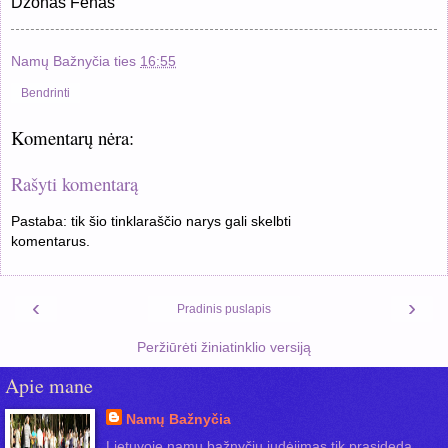
Džonas Fenas
Namų Bažnyčia
ties
16:55
Bendrinti
Komentarų nėra:
Rašyti komentarą
Pastaba: tik šio tinklaraščio narys gali skelbti
komentarus.
‹
›
Pradinis puslapis
Peržiūrėti žiniatinklio versiją
Apie mane
Namų Bažnyčia
Lietuvoje namų bažnyčių judėjimas tik prasideda.