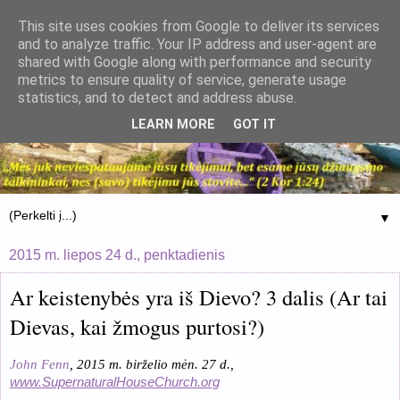
This site uses cookies from Google to deliver its services
and to analyze traffic. Your IP address and user-agent are
shared with Google along with performance and security
metrics to ensure quality of service, generate usage
statistics, and to detect and address abuse.
LEARN MORE
GOT IT
▼
2015 m. liepos 24 d., penktadienis
Ar keistenybės yra iš Dievo? 3 dalis (Ar tai
Dievas, kai žmogus purtosi?)
John Fenn
, 2015 m. birželio mėn.
27
d.,
www.SupernaturalHouseChurch.org