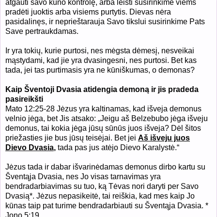
atgauti savo kūno kontrolę, arba leisti susirinkime viems
pradėti juoktis arba visiems purtytis. Dievas nėra
pasidalinęs, ir neprieštarauja Savo tikslui susirinkime Pats
Save pertraukdamas.
Ir yra tokių, kurie purtosi, nes mėgsta dėmesį, nesveikai
mąstydami, kad jie yra dvasingesni, nes purtosi. Bet kas
tada, jei tas purtimasis yra ne kūniškumas, o demonas?
Kaip Šventoji Dvasia atidengia demoną ir jis pradeda
pasireikšti
Mato 12:25-28 Jėzus yra kaltinamas, kad išveja demonus
velnio jėga, bet Jis atsako: „Jeigu aš Belzebubo jėga išveju
demonus, tai kokia jėga jūsų sūnūs juos išveja? Dėl šitos
priežasties jie bus jūsų teisėjai. Bet jei
Aš išveju juos
Dievo Dvasia
,
tada pas jus atėjo Dievo Karalystė.“
Jėzus tada ir dabar išvarinėdamas demonus dirbo kartu su
Šventąja Dvasia, nes Jo visas tarnavimas yra
bendradarbiavimas su tuo, ką Tėvas nori daryti per Savo
Dvasią*. Jėzus nepasikeitė, tai reiškia, kad mes kaip Jo
kūnas taip pat turime bendradarbiauti su Šventąja Dvasia. *
Jono 5:19