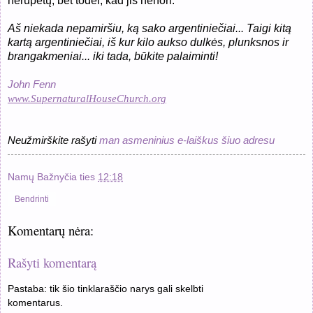
nerūpėtų, bet todėl, kad jis nenori.
Aš niekada nepamiršiu, ką sako argentiniečiai... Taigi kitą
kartą argentiniečiai, iš kur kilo aukso dulkės, plunksnos ir
brangakmeniai... iki tada, būkite palaiminti!
John Fenn
www.SupernaturalHouseChurch.org
Neužmirškite rašyti
man asmeninius e-laiškus šiuo adresu
Namų Bažnyčia
ties
12:18
Bendrinti
Komentarų nėra:
Rašyti komentarą
Pastaba: tik šio tinklaraščio narys gali skelbti
komentarus.