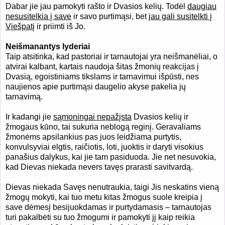
Dabar jie jau pamokyti rašto ir Dvasios kelių. Todėl
daugiau
nesusitelkia į save
ir savo purtimąsi, bet
jau gali susitelkti į
Viešpatį
ir priimti iš Jo.
Neišmanantys lyderiai
Taip atsitinka, kad pastoriai ir tarnautojai yra neišmanėliai, o
atvirai kalbant, kartais naudoja šitas žmonių reakcijas į
Dvasią, egoistiniams tikslams ir tarnavimui išpūsti, nes
naujienos apie purtimąsi daugelio akyse pakelia jų
tarnavimą.
Ir kadangi jie
sąmoningai nepažįsta
Dvasios kelių ir
žmogaus kūno, tai sukuria neblogą reginį. Geravaliams
žmonėms apsilankius pas juos leidžiama purtytis,
konvulsyviai elgtis, raičiotis, loti, juoktis ir daryti visokius
panašius dalykus, kai jie tam pasiduoda. Jie net nesuvokia,
kad Dievas niekada nevers tavęs prarasti savitvardą.
Dievas niekada Savęs nenutraukia, taigi Jis neskatins vieną
žmogų mokyti, kai tuo metu kitas žmogus suole kreipia į
save dėmesį besijuokdamas ir purtydamasis – tarnautojas
turi pakalbėti su tuo žmogumi ir pamokyti jį kaip reikia