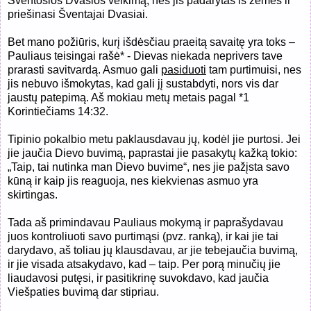
Šventosios Dvasios veikimą, nes jis padarytas iš žemės ir
priešinasi Šventajai Dvasiai.
Bet mano požiūris, kurį išdėsčiau praeitą savaitę yra toks –
Pauliaus teisingai rašė* - Dievas niekada neprivers tave
prarasti savitvardą. Asmuo gali
pasiduoti
tam purtimuisi, nes
jis nebuvo išmokytas, kad gali jį sustabdyti, nors vis dar
jaustų patepimą. Aš mokiau metų metais pagal *1
Korintiečiams 14:32.
Tipinio pokalbio metu paklausdavau jų, kodėl jie purtosi. Jei
jie jaučia Dievo buvimą, paprastai jie pasakytų kažką tokio:
„Taip, tai nutinka man Dievo buvime“, nes jie pažįsta savo
kūną ir kaip jis reaguoja, nes kiekvienas asmuo yra
skirtingas.
Tada aš primindavau Pauliaus mokymą ir paprašydavau
juos kontroliuoti savo purtimąsi (pvz. ranką), ir kai jie tai
darydavo, aš toliau jų klausdavau, ar jie tebejaučia buvimą,
ir jie visada atsakydavo, kad – taip. Per porą minučių jie
liaudavosi putęsi, ir pasitikrinę suvokdavo, kad jaučia
Viešpaties buvimą dar stipriau.