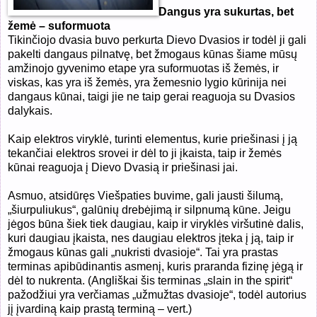
Dangus yra sukurtas, bet
žemė – suformuota
Tikinčiojo dvasia buvo perkurta Dievo Dvasios ir todėl ji gali
pakelti dangaus pilnatvę, bet žmogaus kūnas šiame mūsų
amžinojo gyvenimo etape yra suformuotas iš žemės, ir
viskas, kas yra iš žemės, yra žemesnio lygio kūrinija nei
dangaus kūnai, taigi jie ne taip gerai reaguoja su Dvasios
dalykais.
Kaip elektros viryklė, turinti elementus, kurie priešinasi į ją
tekančiai elektros srovei ir dėl to ji įkaista, taip ir žemės
kūnai reaguoja į Dievo Dvasią ir priešinasi jai.
Asmuo, atsidūręs Viešpaties buvime, gali jausti šilumą,
„šiurpuliukus“, galūnių drebėjimą ir silpnumą kūne. Jeigu
jėgos būna šiek tiek daugiau, kaip ir viryklės viršutinė dalis,
kuri daugiau įkaista, nes daugiau elektros įteka į ją, taip ir
žmogaus kūnas gali „nukristi dvasioje“. Tai yra prastas
terminas apibūdinantis asmenį, kuris praranda fizinę jėgą ir
dėl to nukrenta. (Angliškai šis terminas „slain in the spirit“
pažodžiui yra verčiamas „užmužtas dvasioje“, todėl autorius
jį įvardiną kaip prastą terminą – vert.)