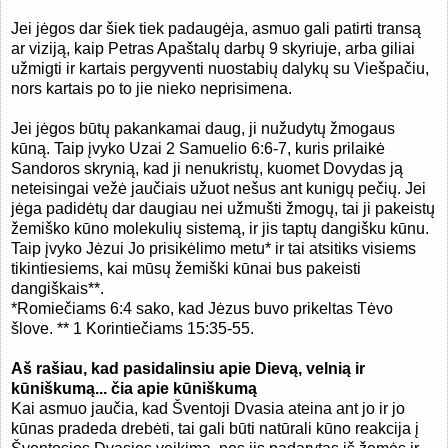
Jei jėgos dar šiek tiek padaugėja, asmuo gali patirti transą
ar viziją, kaip Petras Apaštalų darbų 9 skyriuje, arba giliai
užmigti ir kartais pergyventi nuostabių dalykų su Viešpačiu,
nors kartais po to jie nieko neprisimena.
Jei jėgos būtų pakankamai daug, ji nužudytų žmogaus
kūną. Taip įvyko Uzai 2 Samuelio 6:6-7, kuris prilaikė
Sandoros skrynią, kad ji nenukristų, kuomet Dovydas ją
neteisingai vežė jaučiais užuot nešus ant kunigų pečių. Jei
jėga padidėtų dar daugiau nei užmušti žmogų, tai ji pakeistų
žemiško kūno molekulių sistemą, ir jis taptų dangišku kūnu.
Taip įvyko Jėzui Jo prisikėlimo metu* ir tai atsitiks visiems
tikintiesiems, kai mūsų žemiški kūnai bus pakeisti
dangiškais**.
*Romiečiams 6:4 sako, kad Jėzus buvo prikeltas Tėvo
šlove. ** 1 Korintiečiams 15:35-55.
Aš rašiau, kad pasidalinsiu apie Dievą, velnią ir
kūniškumą... čia apie kūniškumą
Kai asmuo jaučia, kad Šventoji Dvasia ateina ant jo ir jo
kūnas pradeda drebėti, tai gali būti natūrali kūno reakcija į