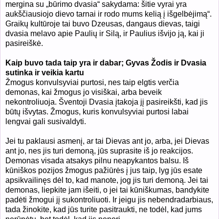
mergina su „būrimo dvasia“ sakydama: šitie vyrai yra
aukščiausiojo dievo tarnai ir rodo mums kelią į išgelbėjimą“.
Graikų kultūroje tai buvo Dzeusas, dangaus dievas, taigi
dvasia melavo apie Paulių ir Silą, ir Paulius išvijo ją, kai ji
pasireiškė.
Kaip buvo tada taip yra ir dabar; Gyvas Žodis ir Dvasia
sutinka ir veikia kartu
Žmogus konvulsyviai purtosi, nes taip elgtis verčia
demonas, kai žmogus jo visiškai, arba beveik
nekontroliuoja. Šventoji Dvasia įtakoja jį pasireikšti, kad jis
būtų išvytas. Žmogus, kuris konvulsyviai purtosi labai
lengvai gali susivaldyti.
Jei tu paklausi asmenį, ar tai Dievas ant jo, arba, jei Dievas
ant jo, nes jis turi demoną, jūs suprasite iš jo reakcijos.
Demonas visada atsakys pilnu neapykantos balsu. Iš
kūniškos pozijos žmogus pažiūrės į jus taip, lyg jūs esate
apsikvailinęs dėl to, kad manote, jog jis turi demoną. Jei tai
demonas, liepkite jam išeiti, o jei tai kūniškumas, bandykite
padėti žmogui jį sukontroliuoti. Ir jeigu jis nebendradarbiaus,
tada žinokite, kad jūs turite pasitraukti, ne todėl, kad jums