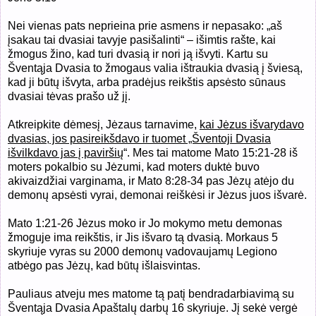
Nei vienas pats neprieina prie asmens ir nepasako: „aš
įsakau tai dvasiai tavyje pasišalinti“ – išimtis rašte, kai
žmogus žino, kad turi dvasią ir nori ją išvyti. Kartu su
Šventąja Dvasia to žmogaus valia ištraukia dvasią į šviesą,
kad ji būtų išvyta, arba pradėjus reikštis apsėsto sūnaus
dvasiai tėvas prašo už jį.
Atkreipkite dėmesį, Jėzaus tarnavime,
kai Jėzus išvarydavo
dvasias, jos pasireikšdavo ir tuomet „Šventoji Dvasia
išvilkdavo jas į paviršių
“. Mes tai matome Mato 15:21-28 iš
moters pokalbio su Jėzumi, kad moters duktė buvo
akivaizdžiai varginama, ir Mato 8:28-34 pas Jėzų atėjo du
demonų apsėsti vyrai, demonai reiškėsi ir Jėzus juos išvarė.
Mato 1:21-26 Jėzus moko ir Jo mokymo metu demonas
žmoguje ima reikštis, ir Jis išvaro tą dvasią. Morkaus 5
skyriuje vyras su 2000 demonų vadovaujamų Legiono
atbėgo pas Jėzų, kad būtų išlaisvintas.
Pauliaus atveju mes matome tą patį bendradarbiavimą su
Šventąja Dvasia Apaštalų darbų 16 skyriuje. Jį sekė vergė