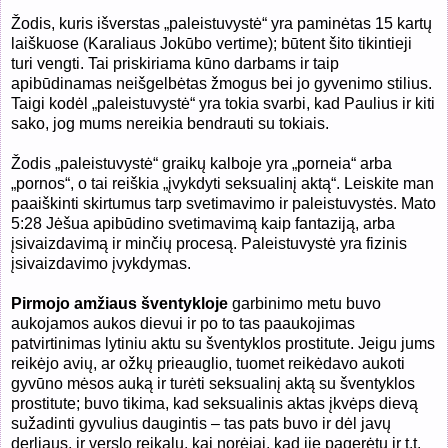
Žodis, kuris išverstas „paleistuvystė“ yra paminėtas 15 kartų
laiškuose (Karaliaus Jokūbo vertime); būtent šito tikintieji
turi vengti. Tai priskiriama kūno darbams ir taip
apibūdinamas neišgelbėtas žmogus bei jo gyvenimo stilius.
Taigi kodėl „paleistuvystė“ yra tokia svarbi, kad Paulius ir kiti
sako, jog mums nereikia bendrauti su tokiais.
Žodis „paleistuvystė“ graikų kalboje yra „porneia“ arba
„pornos“, o tai reiškia „įvykdyti seksualinį aktą“. Leiskite man
paaiškinti skirtumus tarp svetimavimo ir paleistuvystės. Mato
5:28 Jėšua apibūdino svetimavimą kaip fantaziją, arba
įsivaizdavimą ir minčių procesą. Paleistuvystė yra fizinis
įsivaizdavimo įvykdymas.
Pirmojo amžiaus šventykloje
garbinimo metu buvo
aukojamos aukos dievui ir po to tas paaukojimas
patvirtinimas lytiniu aktu su šventyklos prostitute. Jeigu jums
reikėjo avių, ar ožkų prieauglio, tuomet reikėdavo aukoti
gyvūno mėsos auką ir turėti seksualinį aktą su šventyklos
prostitute; buvo tikima, kad seksualinis aktas įkvėps dievą
sužadinti gyvulius daugintis – tas pats buvo ir dėl javų
derliaus, ir verslo reikalų, kai norėjai, kad jie pagerėtų ir t.t.