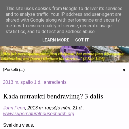
This site uses cookies from Google to deliver its services
and to analyze traffic. Your IP address and user-agent are
shared with Google along with performance and security
metrics to ensure quality of service, generate usage
statistics, and to detect and address abuse.
LEARN MORE
GOT IT
▼
2013 m. spalio 1 d., antradienis
Kada nutraukti bendravimą? 3 dalis
John Fenn
, 2013 m. rugsėjo mėn. 21 d.,
www.supernaturalhousechurch.org
Sveikinu visus,