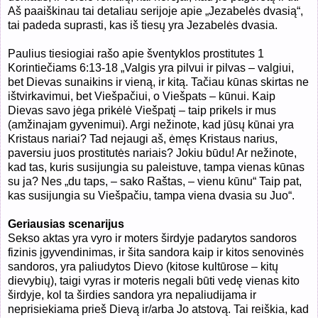
Aš paaiškinau tai detaliau serijoje apie „Jezabelės dvasią“,
tai padeda suprasti, kas iš tiesų yra Jezabelės dvasia.
Paulius tiesiogiai rašo apie šventyklos prostitutes 1
Korintiečiams 6:13-18 „
Valgis yra pilvui ir pilvas – valgiui,
bet Dievas sunaikins ir vieną, ir kitą. Tačiau kūnas skirtas ne
ištvirkavimui, bet Viešpačiui, o Viešpats – kūnui.
Kaip
Dievas savo jėga prikėlė Viešpatį – taip prikels ir mus
(amžinajam gyvenimui).
Argi nežinote, kad jūsų kūnai yra
Kristaus nariai? Tad nejaugi aš, ėmęs Kristaus narius,
paversiu juos prostitutės nariais? Jokiu būdu!
Ar nežinote,
kad tas, kuris susijungia su paleistuve, tampa vienas kūnas
su ja? Nes „du taps, – sako Raštas, – vienu kūnu“
Taip pat,
kas susijungia su Viešpačiu, tampa viena dvasia su Juo“.
Geriausias scenarijus
Sekso aktas yra vyro ir moters širdyje padarytos sandoros
fizinis įgyvendinimas, ir šita sandora kaip ir kitos senovinės
sandoros, yra paliudytos Dievo (kitose kultūrose – kitų
dievybių), taigi vyras ir moteris negali būti vedę vienas kito
širdyje, kol ta širdies sandora yra nepaliudijama ir
neprisiekiama prieš Dievą ir/arba Jo atstovą. Tai reiškia, kad