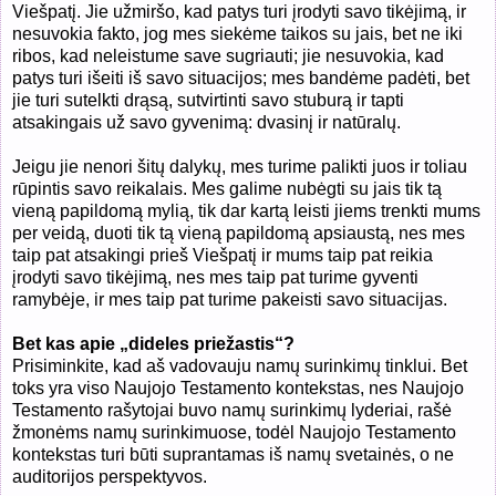
Viešpatį. Jie užmiršo, kad patys turi įrodyti savo tikėjimą, ir
nesuvokia fakto, jog mes siekėme taikos su jais, bet ne iki
ribos, kad neleistume save sugriauti; jie nesuvokia, kad
patys turi išeiti iš savo situacijos; mes bandėme padėti, bet
jie turi sutelkti drąsą, sutvirtinti savo stuburą ir tapti
atsakingais už savo gyvenimą: dvasinį ir natūralų.
Jeigu jie nenori šitų dalykų, mes turime palikti juos ir toliau
rūpintis savo reikalais. Mes galime nubėgti su jais tik tą
vieną papildomą mylią, tik dar kartą leisti jiems trenkti mums
per veidą, duoti tik tą vieną papildomą apsiaustą, nes mes
taip pat atsakingi prieš Viešpatį ir mums taip pat reikia
įrodyti savo tikėjimą, nes mes taip pat turime gyventi
ramybėje, ir mes taip pat turime pakeisti savo situacijas.
Bet kas apie „dideles priežastis“?
Prisiminkite, kad aš vadovauju namų surinkimų tinklui. Bet
toks yra viso Naujojo Testamento kontekstas, nes Naujojo
Testamento rašytojai buvo namų surinkimų lyderiai, rašė
žmonėms namų surinkimuose, todėl Naujojo Testamento
kontekstas turi būti suprantamas iš namų svetainės, o ne
auditorijos perspektyvos.