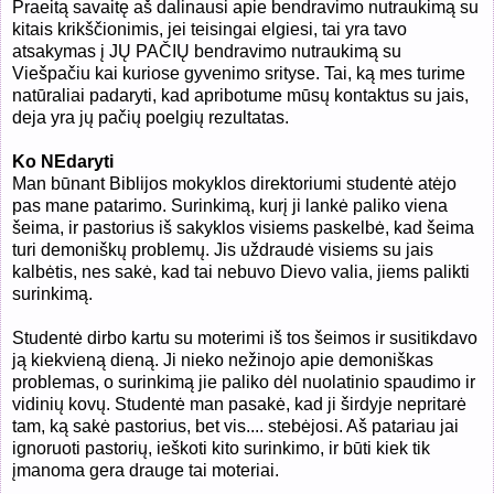
Praeitą savaitę aš dalinausi apie bendravimo nutraukimą su
kitais krikščionimis, jei teisingai elgiesi, tai yra tavo
atsakymas į JŲ PAČIŲ bendravimo nutraukimą su
Viešpačiu kai kuriose gyvenimo srityse. Tai, ką mes turime
natūraliai padaryti, kad apribotume mūsų kontaktus su jais,
deja yra jų pačių poelgių rezultatas.
Ko NEdaryti
Man būnant Biblijos mokyklos direktoriumi studentė atėjo
pas mane patarimo. Surinkimą, kurį ji lankė paliko viena
šeima, ir pastorius iš sakyklos visiems paskelbė, kad šeima
turi demoniškų problemų. Jis uždraudė visiems su jais
kalbėtis, nes sakė, kad tai nebuvo Dievo valia, jiems palikti
surinkimą.
Studentė dirbo kartu su moterimi iš tos šeimos ir susitikdavo
ją kiekvieną dieną. Ji nieko nežinojo apie demoniškas
problemas, o surinkimą jie paliko dėl nuolatinio spaudimo ir
vidinių kovų. Studentė man pasakė, kad ji širdyje nepritarė
tam, ką sakė pastorius, bet vis.... stebėjosi. Aš patariau jai
ignoruoti pastorių, ieškoti kito surinkimo, ir būti kiek tik
įmanoma gera drauge tai moteriai.