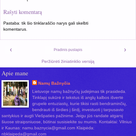
Rašyti komentarą
Pastaba: tik šio tinklaraščio narys gali skelbti
komentarus.
‹
›
Pradinis puslapis
Peržiūrėti žiniatinklio versiją
Apie mane
Namų Bažnyčia
Lietuvoje namų bažnyčių judėjimas tik prasideda.
Tinklapį sukūrė ir tekstus iš anglų kalbos išvertė
grupelė entuziastų, kurie tikisi rasti bendraminčių,
bendrauti iš širdies į širdį, investuoti į tarpusavio
santykius ir augti Viešpaties pažinime. Jeigu jūs randate atgarsį
šiuose straipsniuose, būtinai susisiekite su mumis. Kontaktai: Vilnius
ir Kaunas: namu.baznycia@gmail.com Klaipėda:
nbklaipeda@gmail.com