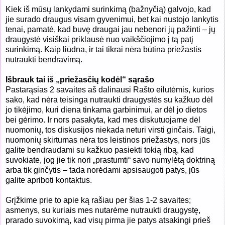
Kiek iš mūsų lankydami surinkimą (bažnyčią) galvojo, kad
jie surado draugus visam gyvenimui, bet kai nustojo lankytis
tenai, pamatė, kad buvę draugai jau nebenori jų pažinti – jų
draugystė visiškai priklausė nuo vaikščiojimo į tą patį
surinkimą. Kaip liūdna, ir tai tikrai nėra būtina priežastis
nutraukti bendravimą.
Išbrauk tai iš „priežasčių kodėl“ sąrašo
Pastarąsias 2 savaites aš dalinausi Rašto eilutėmis, kurios
sako, kad nėra teisinga nutraukti draugystės su kažkuo dėl
jo tikėjimo, kuri diena tinkama garbinimui, ar dėl jo dietos
bei gėrimo. Ir nors pasakyta, kad mes diskutuojame dėl
nuomonių, tos diskusijos niekada neturi virsti ginčais. Taigi,
nuomonių skirtumas nėra tos leistinos priežastys, nors jūs
galite bendraudami su kažkuo pasiekti tokią ribą, kad
suvokiate, jog jie tik nori „prastumti“ savo numylėtą doktriną
arba tik ginčytis – tada norėdami apsisaugoti patys, jūs
galite apriboti kontaktus.
Grįžkime prie to apie ką rašiau per šias 1-2 savaites;
asmenys, su kuriais mes nutarėme nutraukti draugystę,
prarado suvokimą, kad visų pirma jie patys atsakingi prieš