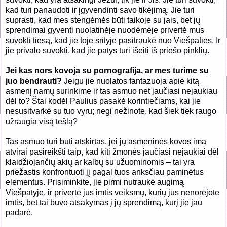
kad turi panaudoti ir įgyvendinti savo tikėjimą. Jie turi
suprasti, kad mes stengėmės būti taikoje su jais, bet jų
sprendimai gyventi nuolatinėje nuodėmėje privertė mus
suvokti tiesą, kad jie toje srityje pasitraukė nuo Viešpaties. Ir
jie privalo suvokti, kad jie patys turi išeiti iš priešo pinklių.
Jei kas nors kovoja su pornografija, ar mes turime su
juo bendrauti?
Jeigu jie nuolatos fantazuoja apie kitą
asmenį namų surinkime ir tas asmuo net jaučiasi nejaukiau
dėl to? Štai kodėl Paulius pasakė korintiečiams, kai jie
nesusitvarkė su tuo vyru; negi nežinote, kad šiek tiek raugo
užraugia visą tešlą?
Tas asmuo turi būti atskirtas, jei jų asmeninės kovos ima
atvirai pasireikšti taip, kad kiti žmonės jaučiasi nejaukiai dėl
klaidžiojančių akių ar kalbų su užuominomis – tai yra
priežastis konfrontuoti jį pagal tuos anksčiau paminėtus
elementus. Prisiminkite, jie pirmi nutraukė augimą
Viešpatyje, ir privertė jus imtis veiksmų, kurių jūs nenorėjote
imtis, bet tai buvo atsakymas į jų sprendimą, kurį jie jau
padarė.