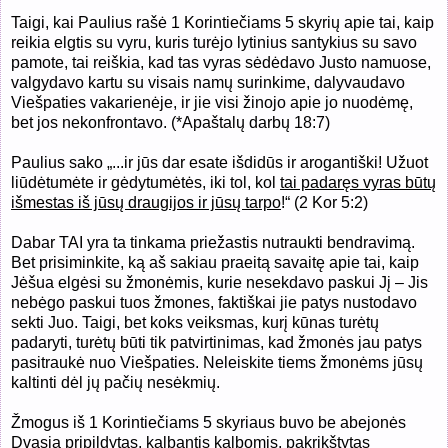
Taigi, kai Paulius rašė 1 Korintiečiams 5 skyrių apie tai, kaip
reikia elgtis su vyru, kuris turėjo lytinius santykius su savo
pamote, tai reiškia, kad tas vyras sėdėdavo Justo namuose,
valgydavo kartu su visais namų surinkime, dalyvaudavo
Viešpaties vakarienėje, ir jie visi žinojo apie jo nuodėmę,
bet jos nekonfrontavo. (*Apaštalų darbų 18:7)
Paulius sako „...i
r jūs dar esate išdidūs ir arogantiški! Užuot
liūdėtumėte ir gėdytumėtės, iki tol, kol
tai padaręs vyras būtų
išmestas iš jūsų draugijos ir jūsų tarpo
!“
(2 Kor 5:2)
Dabar TAI yra ta tinkama
priežastis nutraukti bendravimą.
Bet prisiminkite, ką aš sakiau praeitą savaitę apie tai, kaip
Jėšua elgėsi su žmonėmis, kurie nesekdavo paskui Jį – Jis
nebėgo paskui tuos žmones, faktiškai jie patys nustodavo
sekti Juo. Taigi, bet koks veiksmas, kurį kūnas turėtų
padaryti, turėtų būti tik patvirtinimas, kad žmonės jau patys
pasitraukė nuo Viešpaties. Neleiskite tiems žmonėms jūsų
kaltinti dėl jų pačių nesėkmių.
Žmogus iš 1 Korintiečiams 5 skyriaus buvo be abejonės
Dvasia pripildytas, kalbantis kalbomis, pakrikštytas