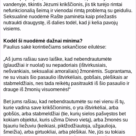
vandenyje, tikintis Jėzumi krikščionis, jis tik turėjo rimtai
nefunkcionalią šeimą ir vienodai rimtą problemą su geiduliu.
Seksualinė nuodėmė Rašte paminėta kaip priežastis
nutraukti draugystę, iš dalies todėl, kad ji kelia pavojų
visiems.
Kodėl ši nuodėmė dažnai minima?
Paulius sakė korintiečiams sekančiose eilutėse:
„
Aš j
ums rašiau savo laiške, kad nebendrautumėte
(glaudžiai ir nuolat) su nepadoriais (ištvirkusiais,
nešvankiais, seksualiai amoraliais) žmonėmis.
Suprantama,
ne su visais šio pasaulio ištvirkėliais, gobšais, plėšikais ar
stabmeldžiais, nes tada reikėtų pasitraukti iš šio pasaulio ir
drauge iš žmonių visuomenės!
“
Bet jums rašiau, kad nebendrautumėte su nei vienu iš tų,
kurie vadina save krikščionimis, o yra ištvirkėliai, arba
gobšūs, arba stabmeldžiai (tie, kurių sielos pašvęstos bet
kokiam objektui, kuris užima Dievo vietą), arba žmonės su
bjauriu liežuviu (keikiasi, piktžodžiautoja, užgaulioja,
šmeižia), arba girtuokliai, arba plėšikai. Ne, jūs su tokiais