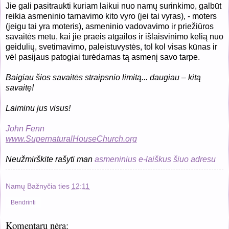
Jie gali pasitraukti kuriam laikui nuo namų surinkimo, galbūt
reikia asmeninio tarnavimo kito vyro (jei tai vyras), - moters
(jeigu tai yra moteris), asmeninio vadovavimo ir priežiūros
savaitės metu, kai jie praeis atgailos ir išlaisvinimo kelią nuo
geidulių, svetimavimo, paleistuvystės, tol kol visas kūnas ir
vėl pasijaus patogiai turėdamas tą asmenį savo tarpe.
Baigiau šios savaitės straipsnio limitą... daugiau – kitą
savaitę!
Laiminu jus visus!
John Fenn
www.SupernaturalHouseChurch.org
Neužmirškite rašyti man
asmeninius e-laiškus šiuo adresu
Namų Bažnyčia
ties
12:11
Bendrinti
Komentarų nėra: