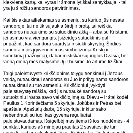
kiekvieną kartą, kai vyras ir žmona lytiškai santykiauja, - tai
yra jų širdžių sandoros patvirtinimas.
Kai šis aktas atliekamas su asmeniu, su kuriuo jūs nesate
sandoroje, tai ne tik sujaukia širdį ir protą, tai reiškia
sandoros nutraukimo su sutuoktiniu aktą – arba su Kristumi,
jei asmuo yra viengungis. Įsižeidęs sutuoktinis gali
pripažinti, kad sandora suardyta ir siekti skyrybų. Širdies
sandora ir jos įgyvendinimas simbolizuoja Kristų ir
surinkimą (bažnyčią), dabar mistiškai sujungtus Dvasia, bet
vieną dieną mes matysime Jį ir būsime Jo artume fiziškai.
Taigi paleistuvystė krikščionims tolygu trenkimui į Jėzaus
veidą, nutraukimui sandoros su Juo ir prilyginama sandoros
nutraukimui su tuo asmeniu. Krikščioniui įvykdyti
paleistuvystę reiškia, kad jis nutraukė sandorą su
sutuoktiniu ir/arba savo vaikščiojimą su Dievu – ir štai kodėl
Paulius 1 Korintiečiams 5 skyriuje, Jokūbas ir Petras bei
apaštalai Apaštalų darbų 15 skyriuje, ir kitur sako
nebendrauti su tuo, kas gyvena reguliariai
paleistuvaudamas. Išsigelbėjimas jiems iš tos nuodėmės - 4
punktai, kuriuos aš minėjau praeitas 2 savaites: jie turi
suvokti, kad yra atsakingi Jėzui, tik jie ir Jis. Jie turi suvokti,