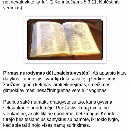
net nevalgykite kartu“. (
1 Korintiečiams 5:9-11, Išplėstinis
vertimas)
Pirmas nurodymas dėl „paleistuvystės“
. Aš aptarsiu kitus
dalykus, kuriuos jis išvardijo kitą savaitę - įžeidinėjimas
žodžiais, ginčų kėlimas, prakeikinėjimas, šmeižimas,
girtuokliavimas, nesąžiningumas versle ir vogimas.
Paulius sakė nutraukti draugystę su tuo, kuris gyvena
seksualinėje nuodėmėje. Priežastis, kurią miniu, ne
vienkartinė, ar atsitiktinė nuodėmė, bet žmogus Korinte
turėjo besitęsiančius santykius su pamote, iki tokio lygio,
kad apie tai žinojo visas namų surinkimas.