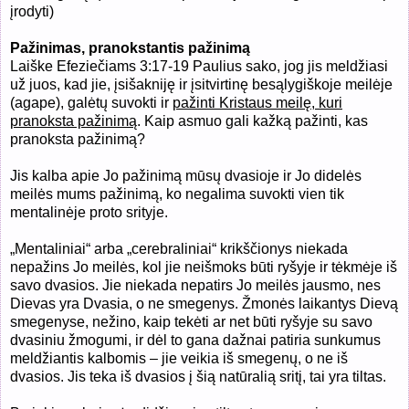
įrodyti)
Pažinimas, pranokstantis pažinimą
Laiške Efeziečiams 3:17-19 Paulius sako, jog jis meldžiasi
už juos,
kad jie, įsišakniję ir įsitvirtinę besąlygiškoje meilėje
(agape), galėtų suvokti ir
pažinti Kristaus meilę, kuri
pranoksta pažinimą
. Kaip asmuo gali kažką pažinti, kas
pranoksta pažinimą?
Jis kalba apie Jo pažinimą mūsų dvasioje ir Jo didelės
meilės mums pažinimą, ko negalima suvokti vien tik
mentalinėje proto srityje.
„Mentaliniai“ arba „cerebraliniai“ krikščionys niekada
nepažins Jo meilės, kol jie neišmoks būti ryšyje ir tėkmėje iš
savo dvasios. Jie niekada nepatirs Jo meilės jausmo, nes
Dievas yra Dvasia, o ne smegenys. Žmonės laikantys Dievą
smegenyse, nežino, kaip tekėti ar net būti ryšyje su savo
dvasiniu žmogumi, ir dėl to gana dažnai patiria sunkumus
meldžiantis kalbomis – jie veikia iš smegenų, o ne iš
dvasios. Jis teka iš dvasios į šią natūralią sritį, tai yra tiltas.