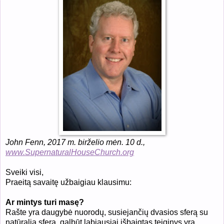
John Fenn, 201
7
m. birželio mėn.
10
d.,
www.SupernaturalHouseChurch.org
Sveiki visi,
Praeitą savaitę užbaigiau klausimu:
Ar mintys turi masę?
Rašte yra daugybė nuorodų, susiejančių dvasios sferą su
natūralia sfera, galbūt labiausiai išbaigtas teiginys yra