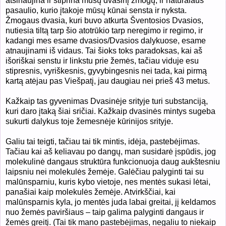
atsinaujina ir stiprina mūsų dvasinį žmogų, ir natūralaus
pasaulio, kurio įtakoje mūsų kūnai sensta ir nyksta.
Žmogaus dvasia, kuri buvo atkurta Šventosios Dvasios,
nutiesia tiltą tarp šio atotrūkio tarp neregimo ir regimo, ir
kadangi mes esame dvasios/Dvasios dalykuose, esame
atnaujinami iš vidaus. Tai šioks toks paradoksas, kai aš
išoriškai senstu ir linkstu prie žemės, tačiau viduje esu
stipresnis, vyriškesnis, gyvybingesnis nei tada, kai pirmą
kartą atėjau pas Viešpatį, jau daugiau nei prieš 43 metus.
Kažkaip tas gyvenimas Dvasinėje srityje turi substanciją,
kuri daro įtaką šiai sričiai. Kažkaip dvasinės mintys sugeba
sukurti dalykus toje žemesnėje kūrinijos srityje.
Galiu tai teigti, tačiau tai tik mintis, idėja, pastebėjimas.
Tačiau kai aš keliavau po dangų, man susidarė įspūdis, jog
molekulinė dangaus struktūra funkcionuoja daug aukštesniu
laipsniu nei molekulės žemėje. Galėčiau palyginti tai su
malūnsparniu, kuris kybo vietoje, nes mentės sukasi lėtai,
panašiai kaip molekulės žemėje. Atvirkščiai, kai
malūnsparnis kyla, jo mentės juda labai greitai, jį keldamos
nuo žemės paviršiaus – taip galima palyginti dangaus ir
žemės greitį. (Tai tik mano pastebėjimas, negaliu to niekaip