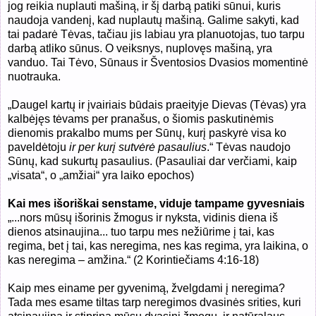
jog reikia nuplauti mašiną, ir šį darbą patiki sūnui, kuris
naudoja vandenį, kad nuplautų mašiną. Galime sakyti, kad
tai padarė Tėvas, tačiau jis labiau yra planuotojas, tuo tarpu
darbą atliko sūnus. O veiksnys, nuplovęs mašiną, yra
vanduo. Tai Tėvo, Sūnaus ir Šventosios Dvasios momentinė
nuotrauka.
„Daugel kartų ir įvairiais būdais praeityje Dievas (Tėvas) yra
kalbėjęs tėvams per pranašus, o šiomis paskutinėmis
dienomis prakalbo mums per Sūnų, kurį paskyrė visa ko
paveldėtoju
ir per kurį sutvėrė pasaulius
.“ Tėvas naudojo
Sūnų, kad sukurtų pasaulius. (Pasauliai dar verčiami, kaip
„visata“, o „amžiai“ yra laiko epochos)
Kai mes išoriškai senstame, viduje tampame gyvesniais
„...nors mūsų išorinis žmogus ir nyksta, vidinis diena iš
dienos atsinaujina... tuo tarpu mes nežiūrime į tai, kas
regima, bet į tai, kas neregima, nes kas regima, yra laikina, o
kas neregima – amžina.“ (
2
Korintiečiams 4:16-18)
Kaip mes einame per gyvenimą, žvelgdami į neregima?
Tada mes esame tiltas tarp neregimos dvasinės srities, kuri