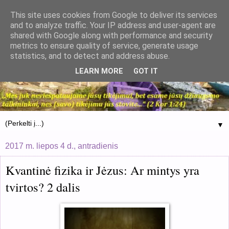
This site uses cookies from Google to deliver its services
and to analyze traffic. Your IP address and user-agent are
shared with Google along with performance and security
metrics to ensure quality of service, generate usage
statistics, and to detect and address abuse.
LEARN MORE
GOT IT
▼
2017 m. liepos 4 d., antradienis
Kvantinė fizika ir Jėzus: Ar mintys yra
tvirtos? 2 dalis