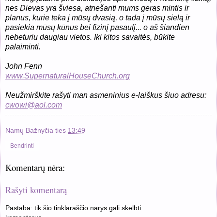
nes Dievas yra šviesa, atnešanti mums geras mintis ir
planus, kurie teka į mūsų dvasią, o tada į mūsų sielą ir
pasiekia mūsų kūnus bei fizinį pasaulį... o aš šiandien
nebeturiu daugiau vietos. Iki kitos savaitės, būkite
palaiminti.
John Fenn
www.SupernaturalHouseChurch.org
Neužmirškite rašyti man asmeninius e-laiškus šiuo adresu:
cwowi@aol.com
Namų Bažnyčia
ties
13:49
Bendrinti
Komentarų nėra:
Rašyti komentarą
Pastaba: tik šio tinklaraščio narys gali skelbti