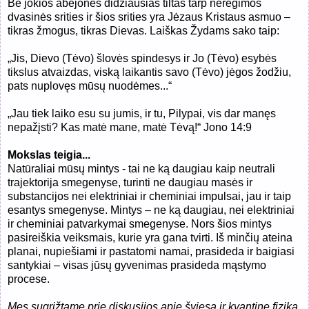
Be jokios abejonės didžiausias tiltas tarp neregimos
dvasinės srities ir šios srities yra Jėzaus Kristaus asmuo –
tikras žmogus, tikras Dievas. Laiškas Žydams sako taip:
„Jis, Dievo (Tėvo) šlovės spindesys ir Jo (Tėvo) esybės
tikslus atvaizdas, viską laikantis savo (Tėvo) jėgos žodžiu,
pats nuplovęs mūsų nuodėmes...“
„Jau tiek laiko esu su jumis, ir tu, Pilypai, vis dar manęs
nepažįsti? Kas matė mane, matė Tėvą!“ Jono 14:9
Mokslas teigia...
Natūraliai mūsų mintys - tai ne ką daugiau kaip neutrali
trajektorija smegenyse, turinti ne daugiau masės ir
substancijos nei elektriniai ir cheminiai impulsai, jau ir taip
esantys smegenyse. Mintys – ne ką daugiau, nei elektriniai
ir cheminiai patvarkymai smegenyse. Nors šios mintys
pasireiškia veiksmais, kurie yra gana tvirti. Iš minčių ateina
planai, nupiešiami ir pastatomi namai, prasideda ir baigiasi
santykiai – visas jūsų gyvenimas prasideda mąstymo
procese.
Mes sugrįžtame prie diskusijos apie šviesą ir kvantinę fiziką,