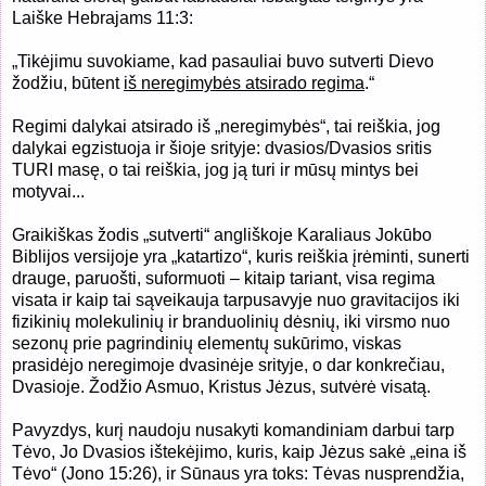
Laiške Hebrajams 11:3:
„Tikėjimu suvokiame, kad pasauliai buvo sutverti Dievo
žodžiu, būtent
iš neregimybės atsirado regima
.“
Regimi dalykai atsirado iš „neregimybės“, tai reiškia, jog
dalykai egzistuoja ir šioje srityje: dvasios/Dvasios sritis
TURI masę, o tai reiškia, jog ją turi ir mūsų mintys bei
motyvai...
Graikiškas žodis „sutverti“ angliškoje Karaliaus Jokūbo
Biblijos versijoje yra „katartizo“, kuris reiškia įrėminti, sunerti
drauge, paruošti, suformuoti – kitaip tariant, visa regima
visata ir kaip tai sąveikauja tarpusavyje nuo gravitacijos iki
fizikinių molekulinių ir branduolinių dėsnių, iki virsmo nuo
sezonų prie pagrindinių elementų sukūrimo, viskas
prasidėjo neregimoje dvasinėje srityje, o dar konkrečiau,
Dvasioje. Žodžio Asmuo, Kristus Jėzus, sutvėrė visatą.
Pavyzdys, kurį naudoju nusakyti komandiniam darbui tarp
Tėvo, Jo Dvasios ištekėjimo, kuris, kaip Jėzus sakė „eina iš
Tėvo“ (Jono 15:26), ir Sūnaus yra toks: Tėvas nusprendžia,