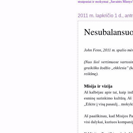
straipsniai ir mokymai „Savaitės Mintys
2011 m. lapkričio 1 d., ant
Nesubalansuo
John Fenn, 2011 m. spalio mėn
(Nuo šiol vertimuose vartosi
graikiško žodžio „ekklesia” (k
reikšmę).
Misija ir vizija
Aš kalbėjau apie tai, kaip in
esminę surinkimo kultūrą. Aš
„Eikite į visą pasaulį... mokyk
Aš paaiškinau, kad Misijos Pa
visi dalykai, kuriuos kompanij