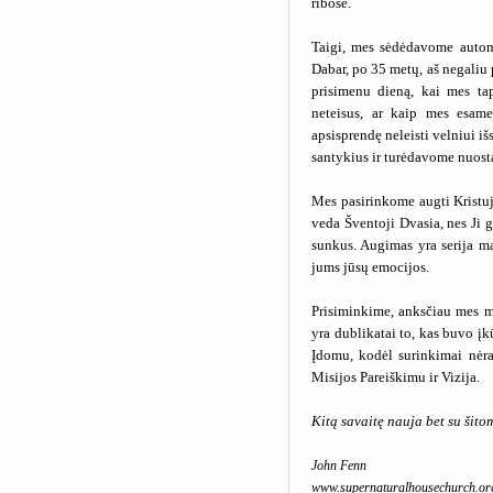
ribose.
Taigi, mes sėdėdavome automo
Dabar, po 35 metų, aš negaliu 
prisimenu dieną, kai mes ta
neteisus, ar kaip mes esame
apsisprendę neleisti velniui i
santykius ir turėdavome nuost
Mes pasirinkome augti Kristuj
veda Šventoji Dvasia, nes Ji g
sunkus. Augimas yra serija ma
jums jūsų emocijos.
Prisiminkime, anksčiau mes m
yra dublikatai to, kas buvo įkū
Įdomu, kodėl surinkimai nėr
Misijos Pareiškimu ir Vizija.
Kitą savaitę nauja bet su šitom
John Fenn
www.supernaturalhousechurch.or