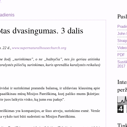
“.
radienis
Pusl
Pradi
tas dvasingumas. 3 dalis
John 
Straip
Video
. 22 d.,
www.supernaturalhousechurch.org
PDF
me žodį „surinkimas”, o ne „bažnyčia”, nes jis geriau atitinka
Susti
aralystės piliečių surinkimas, kuris sprendžia karalystės reikalus)
2017
Inte
perž
dividai ir surinkimai praranda balansą, ir uždaviau klausimą apie
 paaiškinau mūsų Misijos Pareiškimą, kurį paliko mums Įkūrėjas:
ite juos laikytis visko, ką jums esu įsakęs“.
4
reiškimas yra kompanijos, ar šiuo atveju, surinkimo esmė. Versle
a vykdo turi būti suderinti su Misijos Pareiškimu.
Tink