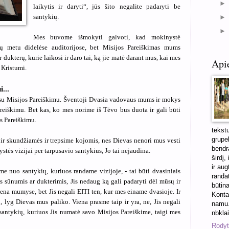
laikytis ir daryti“, jūs šito negalite padaryti be
santykių.
Mes buvome išmokyti galvoti, kad mokinystė
ų metu didelėse auditorijose, bet Misijos Pareiškimas mums
r dukterų, kurie laikosi ir daro tai, ką jie matė darant mus, kai mes
Api
 Kristumi.
...
 su Misijos Pareiškimu. Šventoji Dvasia vadovaus mums ir mokys
reiškimu. Bet kas, ko mes norime iš Tėvo bus duota ir gali būti
s Pareiškimu.
tekst
grupel
ir skundžiamės ir trepsime kojomis, nes Dievas nenori mus vesti
bendra
ystės vizijai per tarpusavio santykius, Jo tai nejaudina.
širdį,
ir aug
ame nuo santykių, kuriuos randame vizijoje, - tai būti dvasiniais
randa
is sūnumis ar dukterimis, Jis nedaug ką gali padaryti dėl mūsų ir
būtin
vena mumyse, bet Jis negali EITI ten, kur mes einame dvasioje. Ir
Konta
p, lyg Dievas mus paliko. Viena prasme taip ir yra, ne, Jis negali
namu.
santykių, kuriuos Jis numatė savo Misijos Pareiškime, taigi mes
nbkla
Rodyti