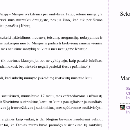
Sek
Viziją – Misijos įvykdymas per santykius. Taigi, šėtono misija yra
ersti mus nutraukti draugystę, nes jis žino, kad tik per šituos
iau panašūs į Kristų.
i sukelti įsižeidimus, nuosavą teisumą, aroganciją, nukrypimus ir
os nukreipia nuo Jo Misijos ir padaryti kiekvieną asmenį vieniša
i mes neturime santykių su kitais mes neaugame Kristuje.
i tik buvimas klausytoju, bet ne vykdytoju, kaip pasakė Jokūbas,
ada mokosi, bet niekada negali pasiekti tiesos pažinimo“)
Mano
ali, kad sukeltų mumyse įsižeidimą ir atskirtų mus nuo kitų.
S
C
 susitikinėti, mums buvo 17 metų, mes važinėdavome į užmiestį
In
ir šlovinimo susirinkimą kartu su kitais paaugliais ir jaunuoliais.
avau ją ir nuveždavau į susirinkimą, mes spėdavome susikivirčyti.
C
In
 elgėmės kaip vaikai, ir dar blogiau buvome naudojami velnio,
ir tai, ką Dievas mums buvo paruošęs susirinkime tų santykių