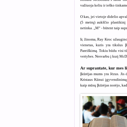
važiuoja keliu ir ieško tinkamo
O kas, jei vietoje didelio apv
(5 metrų) aukščio plastiki
netinka. „M“ - būtent taip sup
Ir, žinoma, Ray Kroc užaugino
vienetas, kuris yra tikslus 
Pareiškimą. Tokiu būdu visi tū
vertybes. Nesvarbu į kurį McDo
Ar suprantate, kur mes 
Įkūrėjas mums yra Jėzus. Jis 
Kristaus Kūnui įgyvendinimą
kaip mūsų Įkūrėjas norėjo, kad