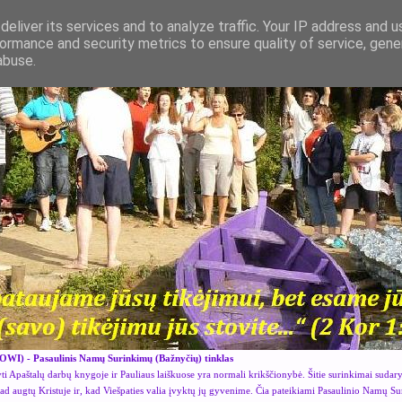
eliver its services and to analyze traffic. Your IP address and 
ormance and security metrics to ensure quality of service, gen
abuse.
OWI) - Pasaulinis Namų Surinkimų (Bažnyčių) tinklas
i Apaštalų darbų knygoje ir Pauliaus laiškuose yra normali krikščionybė. Šitie surinkimai sudar
kad augtų Kristuje ir, kad Viešpaties valia įvyktų jų gyvenime. Čia pateikiami Pasaulinio Namų S