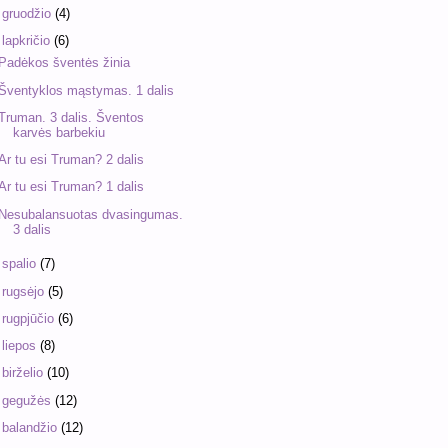
►
gruodžio
(4)
▼
lapkričio
(6)
Padėkos šventės žinia
Šventyklos mąstymas. 1 dalis
Truman. 3 dalis. Šventos
karvės barbekiu
Ar tu esi Truman? 2 dalis
Ar tu esi Truman? 1 dalis
Nesubalansuotas dvasingumas.
3 dalis
►
spalio
(7)
►
rugsėjo
(5)
►
rugpjūčio
(6)
►
liepos
(8)
►
birželio
(10)
►
gegužės
(12)
►
balandžio
(12)