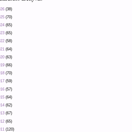
026
(38)
025
(70)
024
(65)
023
(65)
022
(58)
021
(64)
020
(63)
019
(66)
018
(70)
017
(59)
016
(57)
015
(64)
014
(62)
013
(67)
012
(65)
011
(120)