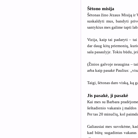
Šėtono misija
Šėtonas žino Jėzaus Misiją ir 
suskaldyti mus, bandyti priv
santykius mes galime tapti lab
Vizija, kaip tai padaryti – ta
dar daug kitų priemonių, kuri
sala pasaulyje. Tokiu būdu, je
(Žinios galvoje neaugina – ta
arba kaip pasakė Paulius: „vis
Taigi, šėtonas daro viską, ką g
Jis pasakė, ji pasakė
Kai mes su Barbara pradėjome
šeštadienio vakarais į maldos 
Per tas 20 minučių, kol paimd
Galiausiai mes suvokėme, kad
kad būtų sugadintas vakaras 