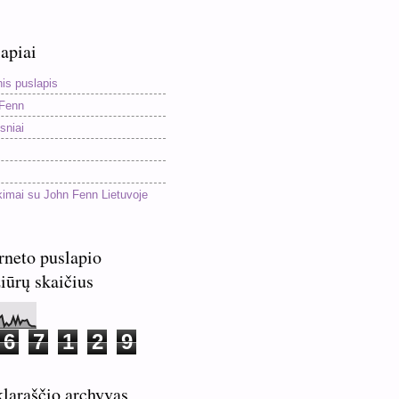
apiai
nis puslapis
Fenn
sniai
kimai su John Fenn Lietuvoje
rneto puslapio
iūrų skaičius
6
7
1
2
9
laraščio archyvas