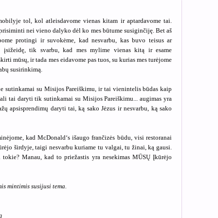
bilyje tol, kol atleisdavome vienas kitam ir aptardavome tai.
prisiminti nei vieno dalyko dėl ko mes būtume susiginčiję. Bet aš
pome protingi ir suvokėme, kad nesvarbu, kas buvo teisus ar
 įsižeidę, tik svarbu, kad mes mylime vienas kitą ir esame
šskirti mūsų, ir tada mes eidavome pas tuos, su kurias mes turėjome
abų susirinkimą.
e sutinkamai su Misijos Pareiškimu, ir tai vienintelis būdas kaip
ali tai daryti tik sutinkamai su Misijos Pareiškimu... augimas yra
žų apsisprendimų daryti tai, ką sako Jėzus ir nesvarbu, ką sako
inėjome, kad McDonald‘s išaugo frančizės būdu, visi restoranai
rėjo širdyje, taigi nesvarbu kuriame tu valgai, tu žinai, ką gausi.
a tokie? Manau, kad to priežastis yra nesekimas MŪSŲ Įkūrėjo
is mintimis susijusi tema.
g