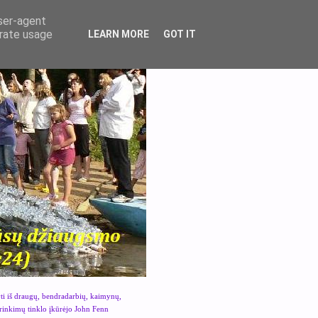
user-agent
erate usage
LEARN MORE
GOT IT
yti iš draugų, bendradarbių, kaimynų,
urinkimų tinklo įkūrėjo John Fenn