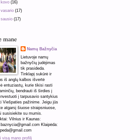
►
kovo
(16)
►
vasario
(17)
►
sausio
(17)
e mane
Namų Bažnyčia
Lietuvoje namų
bažnyčių judėjimas
tik prasideda.
Tinklapį sukūrė ir
us iš anglų kalbos išvertė
ė entuziastų, kurie tikisi rasti
minčių, bendrauti iš širdies į
 investuoti į tarpusavio santykius
ti Viešpaties pažinime. Jeigu jūs
te atgarsį šiuose straipsniuose,
ai susisiekite su mumis.
ktai: Vilnius ir Kaunas:
baznycia@gmail.com Klaipėda:
ipeda@gmail.com
 visą mano profilį