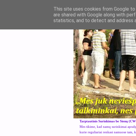
This site uses cookies from Google to d
are shared with Google along with perf
statistics, and to detect and address 
Tarptautinis Surinkimas be Sienų (CW
Mes tikime, kad namų surinkimai aprašyt
kurie reguliariai renkasi namuose tam, 