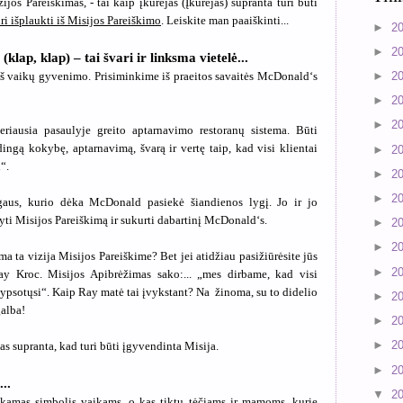
ijos Pareiškimas, - tai kaip įkūrėjas (Įkūrėjas) supranta turi būti
uri išplaukti iš Misijos Pareiškimo
. Leiskite man paaiškinti...
►
2
►
2
lap, klap) – tai švari ir linksma vietelė...
iš vaikų gyvenimo. Prisiminkime iš praeitos savaitės McDonald‘s
►
2
►
2
►
2
riausia pasaulyje greito aptarnavimo restoranų sistema. Būti
dingą kokybę, aptarnavimą, švarą ir vertę taip, kad visi klientai
►
2
“.
►
2
►
2
aus, kurio dėka McDonald pasiekė šiandienos lygį. Jo ir jo
ti Misijos Pareiškimą ir sukurti dabartinį McDonald‘s.
►
2
►
2
ma ta vizija Misijos Pareiškime? Bet jei atidžiau pasižiūrėsite jūs
►
2
ay Kroc. Misijos Apibrėžimas sako:... „mes dirbame, kad visi
šypsotųsi“. Kaip Ray matė tai įvykstant? Na
žinoma, su to didelio
►
2
alba!
►
2
►
2
ėjas supranta, kad turi būti įgyvendinta Misija.
►
2
..
▼
2
kamas simbolis vaikams, o kas tiktų tėčiams ir mamoms, kurie