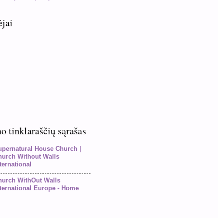
ėjai
 tinklaraščių sąrašas
upernatural House Church |
hurch Without Walls
ternational
hurch WithOut Walls
ternational Europe - Home