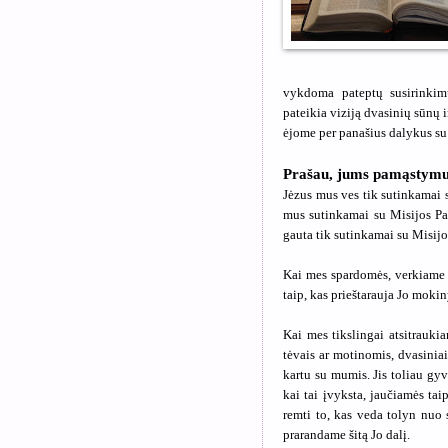
vykdoma pateptų susirinkim
pateikia viziją dvasinių sūnų i
ėjome per panašius dalykus su
Prašau, jums pamąstymui
Jėzus mus ves tik sutinkamai
mus sutinkamai su Misijos Pa
gauta tik sutinkamai su Misijo
Kai mes spardomės, verkiame 
taip, kas prieštarauja Jo mokin
Kai mes tikslingai atsitrauki
tėvais ar motinomis, dvasinia
kartu su mumis. Jis toliau gy
kai tai įvyksta, jaučiamės tai
remti to, kas veda tolyn nuo 
prarandame šitą Jo dalį.