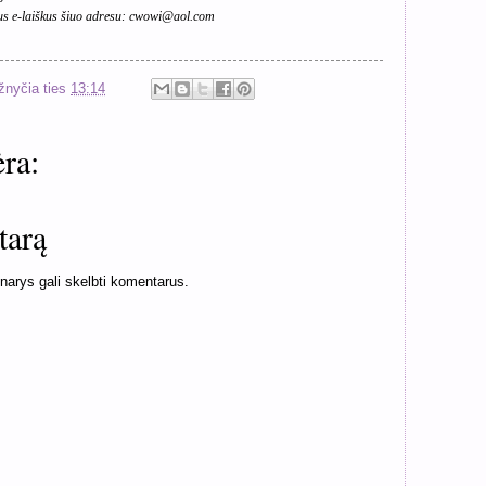
s e-laiškus šiuo adresu:
cwowi@aol.com
žnyčia
ties
13:14
ra:
tarą
 narys gali skelbti komentarus.