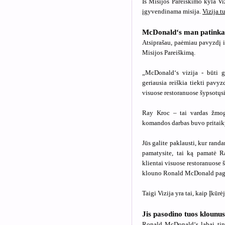
Iš Misijos Pareiškimo kyla Viz
įgyvendinama misija.
Vizija t
McDonald‘s man patinka (k
Atsiprašau, paėmiau pavyzdį 
Misijos Pareiškimą.
„McDonald‘s vizija - būti ge
geriausia reiškia tiekti pavyz
visuose restoranuose šypsotųsi
Ray Kroc – tai vardas žmog
komandos darbas buvo pritaiky
Jūs galite paklausti, kur randa
pamatysite, tai ką pamatė R
klientai visuose restoranuose 
klouno Ronald McDonald pag
Taigi Vizija yra tai, kaip Įkūr
Jis pasodino tuos klounus.
Ronald McDonald‘s labai tin