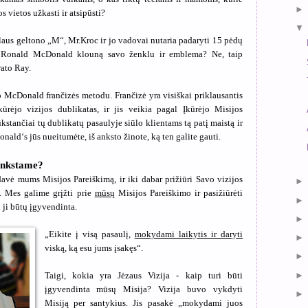
s vietos užkasti ir atsipūsti?
alaus geltono „M“, Mr.Kroc ir jo vadovai nutaria padaryti 15 pėdų
nį Ronald McDonald klouną savo ženklu ir emblema? Ne, taip
rato Ray.
 McDonald frančizės metodu. Frančizė yra visiškai priklausantis
Įkūrėjo vizijos dublikatas, ir jis veikia pagal Įkūrėjo Misijos
kstančiai tų dublikatų pasaulyje siūlo klientams tą patį maistą ir
nald‘s jūs nueitumėte, iš anksto žinote, ką ten galite gauti.
linkstame?
davė mums Misijos Pareiškimą, ir iki dabar prižiūri Savo vizijos
. Mes galime grįžti prie
mūsų
Misijos Pareiškimo ir pasižiūrėti
 ji būtų įgyvendinta.
„Eikite į visą pasaulį,
mokydami laikytis ir daryti
viską, ką esu jums įsakęs“.
Taigi, kokia yra Jėzaus Vizija - kaip turi būti
įgyvendinta mūsų Misija? Vizija buvo vykdyti
Misiją per santykius. Jis pasakė „mokydami juos