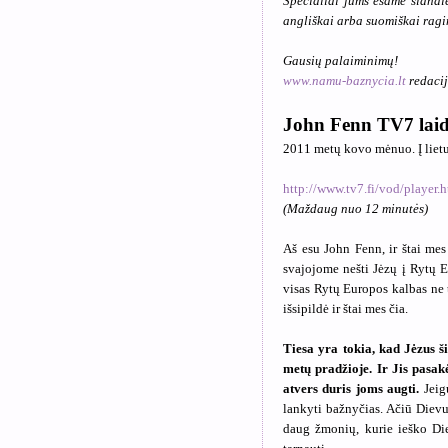
Specialiai jums esame šiandie
angliškai arba suomiškai ragi
Gausių palaiminimų
!
www.namu-baznycia.lt
redaci
John Fenn TV7 laid
2011 metų kovo mėnuo. Į lietuv
http://www.tv7.fi/vod/player
(Maždaug nuo 12 minutės)
Aš esu John Fenn, ir štai me
svajojome nešti Jėzų į Rytų 
visas Rytų Europos kalbas ne 
išsipildė ir štai mes čia.
Tiesa yra tokia, kad Jėzus 
metų pradžioje. Ir Jis pasak
atvers duris joms augti.
Jeigu
lankyti bažnyčias. Ačiū Dievui
daug žmonių, kurie ieško Die