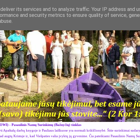
eliver its services and to analyze traffic. Your IP address and 
ormance and security metrics to ensure quality of service, gen
abuse.
OWI) - Pasaulinis Namų Surinkimų (Bažnyčių) tinklas
i Apaštalų darbų knygoje ir Pauliaus laiškuose yra normali krikščionybė. Šitie surinkimai sudar
kad augtų Kristuje ir, kad Viešpaties valia įvyktų jų gyvenime. Čia pateikiami Pasaulinio Namų S