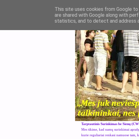
This site uses cookies from Google to d
are shared with Google along with perf
statistics, and to detect and address 
Tarptautinis Surinkimas be Sienų (CW
Mes tikime, kad namų surinkimai aprašyt
kurie reguliariai renkasi namuose tam, 