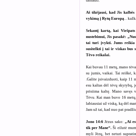
tarnauti.
Aš tikėjausi, kad Jis kalbės
vykimą į Rytų Europą
... kaž
Sekantį kartą, kai Viešpat
nustebimui, Jis pasakė: „Nust
tai turi įvykti. Jums reikia
susitelkti į tai ir viskas bu
Tėvo reikalai.
Kai buvau 11 metų, mano tėvas p
su jumis, vaikai. Tai reiškė
.Galite įsivaizduoti, kaip 11
esu kaltas dėl tėvų skyrybų, j
prisiima kaltę. Mano savęs 
Tėvu. Kai man buvo 16 metų,
labiausiai už viską, ką dėl ma
Jam už tai, kad nuo pat pradži
Jono 14:6
Jėzus sako:
„Aš es
tik per Mane“.
Ši eilutė mums
myli Jėzų, bet neturi suprat