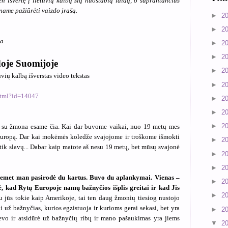
n išvertę į lietuvių kalbą šią nuostabią laidą, o suprantančius
name pažiūrėti vaizdo įrašą.
►
2
►
2
ja
►
2
►
2
oje Suomijoje
►
2
ių kalbą išverstas video tekstas
►
2
.html?id=14047
►
2
►
2
►
2
s su žmona esame čia. Kai dar buvome vaikai, nuo 19 metų mes
Europą. Dar kai mokėmės koledže svajojome ir troškome išmokti
►
2
tik slavų... Dabar kaip matote aš nesu 19 metų, bet mūsų svajonė
►
2
►
2
šiemet man pasirodė du kartus. Buvo du aplankymai. Vienas –
►
2
ė, kad Rytų Europoje namų bažnyčios išplis greitai ir kad Jis
►
2
 jūs tokie kaip Amerikoje, tai ten daug žmonių tiesiog nustojo
 už bažnyčias, kurios egzistuoja ir kurioms gerai sekasi, bet yra
►
2
vo ir atsidūrė už bažnyčių ribų ir mano pašaukimas yra jiems
▼
2