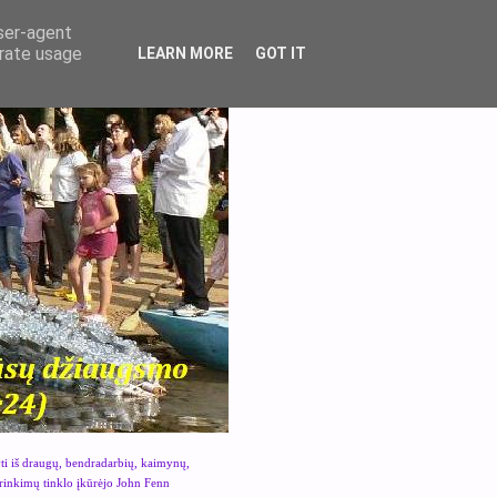
user-agent
erate usage
LEARN MORE
GOT IT
yti iš draugų, bendradarbių, kaimynų,
urinkimų tinklo įkūrėjo John Fenn