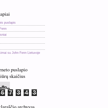
apiai
nis puslapis
Fenn
sniai
kimai su John Fenn Lietuvoje
rneto puslapio
iūrų skaičius
6
7
3
4
3
laraščio archyvas