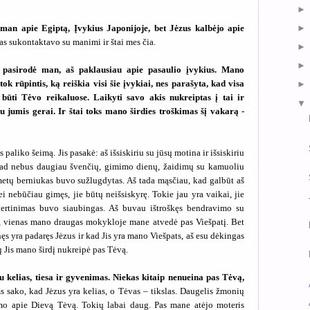
 man apie Egiptą, Įvykius Japonijoje, bet Jėzus kalbėjo apie
kas sukontaktavo su manimi ir štai mes čia.
s pasirodė man, aš paklausiau apie pasaulio įvykius. Mano
ok rūpintis, ką reiškia visi šie įvykiai, nes
parašyta, kad visa
 būti Tėvo reikaluose. Laikyti savo akis nukreiptas į tai ir
s su jumis gerai. Ir štai toks mano širdies troškimas šį vakarą -
aliko šeimą. Jis pasakė: aš išsiskiriu su jūsų motina ir išsiskiriu
, kad nebus daugiau švenčių, gimimo dienų, žaidimų su kamuoliu
 metų berniukas buvo sužlugdytas. Aš tada mąsčiau, kad galbūt aš
ei nebūčiau gimęs, jie būtų neišsiskyrę. Tokie jau yra vaikai, jie
vertinimas buvo siaubingas. Aš buvau ištroškęs bendravimo su
 vienas mano draugas mokykloje mane atvedė pas Viešpatį. Bet
nęs yra padaręs Jėzus ir kad Jis yra mano Viešpats, aš esu dėkingas
ų Jis mano širdį nukreipė pas Tėvą.
u kelias, tiesa ir gyvenimas. Niekas kitaip nenueina pas Tėvą,
 sako, kad Jėzus yra kelias, o Tėvas – tikslas. Daugelis žmonių
imo apie Dievą Tėvą. Tokių labai daug. Pas mane atėjo moteris