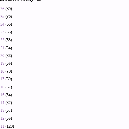
026
(39)
025
(70)
024
(65)
023
(65)
022
(58)
021
(64)
020
(63)
019
(66)
018
(70)
017
(59)
016
(57)
015
(64)
014
(62)
013
(67)
012
(65)
011
(120)