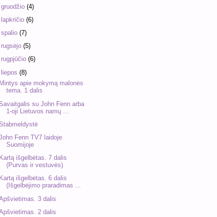
►
gruodžio
(4)
►
lapkričio
(6)
►
spalio
(7)
►
rugsėjo
(5)
►
rugpjūčio
(6)
▼
liepos
(8)
Mintys apie mokymą malonės
tema. 1 dalis
Savaitgalis su John Fenn arba
1-oji Lietuvos namų ...
Stabmeldystė
John Fenn TV7 laidoje
Suomijoje
Kartą išgelbėtas. 7 dalis
(Purvas ir vestuvės)
Kartą išgelbėtas. 6 dalis
(Išgelbėjimo praradimas ...
Apšvietimas. 3 dalis
Apšvietimas. 2 dalis