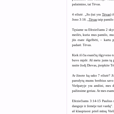
palaimino, tai Tėvas.
4 eilutė. „Jis (tai yra
Tėvas
) 
Jono 3:16. „
Tėvas
taip pamilo 
Tęsiame su Efeziečiams 2 skyr
meilės, kuria mus pamilo, mus
jūs esate išgelbėti, – kartu 
padarė. Tėvas.
Kiek iš čia esančių išgyveno to
buvo mįslė. Aš metu jums tą pa
rasite žodį Dievas, įterpkite T
Ar žinote ką sako 7 eilutė? J
parodytų mums beribius savo m
Viešpatyje yra amžini, mes 
pažinsime geriau. Ar mes esam
Efeziečiams 3:14-15 Paulius s
danguje ir žemėje turi vardą“.
aš klaupiuosi prieš mūsų Vieš