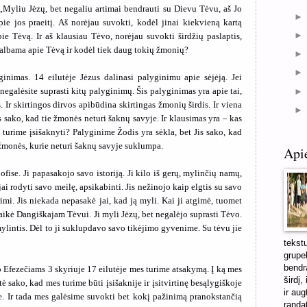
: „Myliu Jėzų, bet negaliu artimai bendrauti su Dievu Tėvu, aš Jo
ie jos praeitį. Aš norėjau suvokti, kodėl jinai kiekvieną kartą
e Tėvą. Ir aš klausiau Tėvo, norėjau suvokti širdžių paslaptis,
albama apie Tėvą ir kodėl tiek daug tokių žmonių?
inimas. 14 eilutėje Jėzus dalinasi palyginimu apie sėjėją. Jei
negalėsite suprasti kitų palyginimų. Šis palyginimas yra apie tai,
. Ir skirtingos dirvos apibūdina skirtingas žmonių širdis. Ir viena
Jis sako, kad tie žmonės neturi šaknų savyje. Ir klausimas yra – kas
 turime įsišaknyti? Palyginime Žodis yra sėkla, bet Jis sako, kad
žmonės, kurie neturi šaknų savyje suklumpa.
Api
ofise. Ji papasakojo savo istoriją. Ji kilo iš gerų, mylinčių namų,
ai rodyti savo meilę, apsikabinti. Jis nežinojo kaip elgtis su savo
imi. Jis niekada nepasakė jai, kad ją myli. Kai ji atgimė, tuomet
aikė Dangiškajam Tėvui. Ji myli Jėzų, bet negalėjo suprasti Tėvo.
emylintis. Dėl to ji suklupdavo savo tikėjimo gyvenime. Su tėvu jie
tekst
grupel
bendra
ko Efezečiams 3 skyriuje 17 eilutėje mes turime atsakymą. Į ką mes
širdį,
tė sako, kad mes turime būti įsišaknije ir įsitvirtinę besąlygiškoje
ir aug
e. Ir tada mes galėsime suvokti bet kokį pažinimą pranokstančią
randa