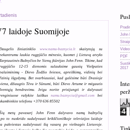
“.
rtadienis
Pusl
Pradi
7 laidoje Suomijoje
John 
Straip
Video
Daugelis žiniatinklio
www.namu-baznycia.lt
skaitytojų su
nekantrumu laukia rugpjūčio mėnesio, kuomet į Lietuvą atvyks
PDF
Tarptautinės Bažnyčios be Sienų įkūrėjas John Fenn. Tikime, kad
Susti
rugpjūčio 12-15 dienomis sulauksime gausių Viešpaties
2017
palaiminimų - Dievo Žodžio šviesos, apreiškimų, vidinių bei
fizinių išgydymų. Bet svarbiausiai, kad galėsime būti Dvasioje
Inte
viena, džiaugtis Tėvu ir Sūnumi, būti Dievo Artume ir mėgautis
šventųjų bendravimu. Jeigu norite prisijungti ir dalyvauti
perž
renginiuose rašykite laiškus
namu.baznycia@gmail.com
bei
skambinkite telefonu +370 636 85502
4
Šių metų pavasarį John Fenn dalyvavo namų bažnyčių
 po to nuskrido sudalyvauti krikščioniškoje televizijos laidoje
ra pakviestas sudalyvauti šią vasarą po viešnagės Lietuvoje.
Tink