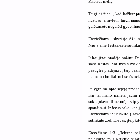
Kristaus meilę.
Taigi aš žinau, kad kažkur pr
nustojo ją mylėti. Taigi, mano
galėtumėte nugalėti gyvenim
Efeziečiams 1 skyriuje. Aš jum
Naujajame Testamente sutinkat
Ir kai jinai pradėjo pažinti Da
sako Raštas. Kai mes suvokia
paaugliu pradėjau Jį taip paži
nei mano broliai, nei sesės nek
Palyginime apie sėjėją žmonė
Kai ta, mano minėta jauna mo
suklupdavo. Ji neturėjo stipr
spaudimui. Ir Jėzus sako, kad 
Efeziečiams ir įleiskite į sav
sutinkate žodį Dievas, įterpkit
Efezečiams 1:3. „Tebūna pa
palaimino mus Kristuje visai