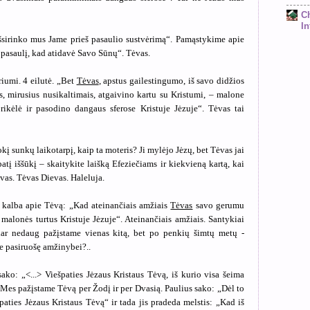
C
In
išsirinko mus Jame prieš pasaulio sustvėrimą“. Pamąstykime apie
pasaulį, kad atidavė Savo Sūnų“. Tėvas.
iumi. 4 eilutė. „Bet
Tėvas
, apstus gailestingumo, iš savo didžios
, mirusius nusikaltimais, atgaivino kartu su Kristumi, – malone
prikėlė ir pasodino dangaus sferose Kristuje Jėzuje“. Tėvas tai
kį sunkų laikotarpį, kaip ta moteris? Ji mylėjo Jėzų, bet Tėvas jai
tį iššūkį – skaitykite laišką Efeziečiams ir kiekvieną kartą, kai
ėvas. Tėvas Dievas. Haleluja.
i kalba apie Tėvą: „Kad ateinančiais amžiais
Tėvas
savo gerumu
alonės turtus Kristuje Jėzuje“. Ateinančiais amžiais. Santykiai
dar nedaug pažįstame vienas kitą, bet po penkių šimtų metų -
e pasiruošę amžinybei?..
ako: „<...> Viešpaties Jėzaus Kristaus Tėvą, iš kurio visa šeima
 Mes pažįstame Tėvą per Žodį ir per Dvasią. Paulius sako: „Dėl to
paties Jėzaus Kristaus Tėvą“ ir tada jis pradeda melstis: „Kad iš