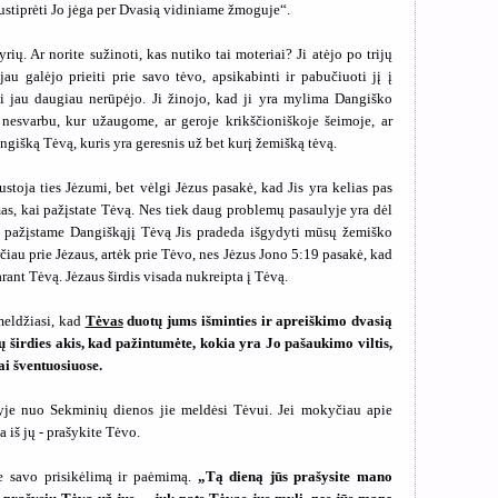
ustiprėti Jo jėga per Dvasią vidiniame žmoguje“.
rių. Ar norite sužinoti, kas nutiko tai moteriai? Ji atėjo po trijų
 jau galėjo prieiti prie savo tėvo, apsikabinti ir pabučiuoti jį į
ai jau daugiau nerūpėjo. Ji žinojo, kad ji yra mylima Dangiško
 nesvarbu, kur užaugome, ar geroje krikščioniškoje šeimoje, ar
gišką Tėvą, kuris yra geresnis už bet kurį žemišką tėvą.
toja ties Jėzumi, bet vėlgi Jėzus pasakė, kad Jis yra kelias pas
as, kai pažįstate Tėvą. Nes tiek daug problemų pasaulyje yra dėl
ai pažįstame Dangiškąjį Tėvą Jis pradeda išgydyti mūsų žemiško
rčiau prie Jėzaus, artėk prie Tėvo, nes Jėzus Jono 5:19 pasakė, kad
rant Tėvą. Jėzaus širdis visada nukreipta į Tėvą.
meldžiasi, kad
Tėvas
duotų jums išminties ir apreiškimo dvasią
ų širdies akis, kad pažintumėte, kokia yra Jo pašaukimo viltis,
ai šventuosiuose.
e nuo Sekminių dienos jie meldėsi Tėvui. Jei mokyčiau apie
a iš jų - prašykite Tėvo.
e savo prisikėlimą ir paėmimą.
„Tą dieną jūs prašysite mano