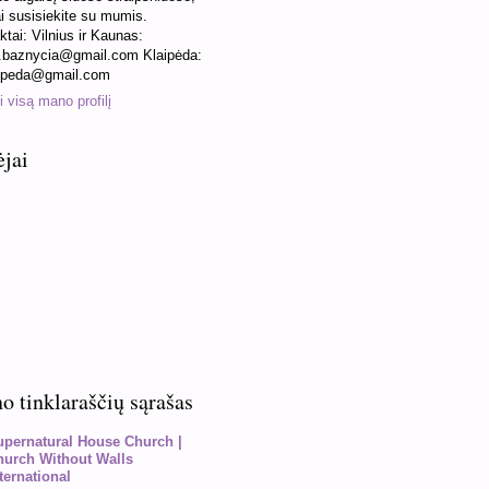
ai susisiekite su mumis.
ktai: Vilnius ir Kaunas:
baznycia@gmail.com Klaipėda:
ipeda@gmail.com
 visą mano profilį
ėjai
 tinklaraščių sąrašas
upernatural House Church |
hurch Without Walls
ternational