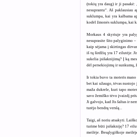
(tokių yra daug) ir ji pasakė
nesuprantu“. Aš paklausiau ap
suklumpa, kai yra kalbama api
kodėl žmonės suklumpa, kai k
Morkaus 4 skyriuje yra palyg
nesuprasite šito palyginimo – 
kaip sėjama į skirtingas dirvas
iš tų širdžių yra 17 eilutėje. 
sukelia įsišaknijimą? Į ką mes
dėl persekiojimų ir sunkumų, 
Ir tokia buvo ta moteris mano 
bet kai užaugo, tėvas nustojo j
maža dukrele, kuri tapo moter
savo žemiško tėvo įvaizdį prit
Ji galvojo, kad Jis šaltas ir n
turėjo bendrą verslą...
Taigi, aš noriu atsakyti. Laiš
turime būti įsišakniję? 17 eilu
meilėje. Besąlygiškoje meilėj