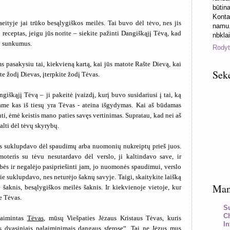
būtin
Konta
aeityje jai trūko besąlygiškos meilės. Tai buvo dėl tėvo, nes jis
namu.
 receptas, jeigu jūs norite – siekite pažinti Dangiškąjį Tėvą, kad
nbkla
o sunkumus.
Rodyti
s pasakysiu tai, kiekvieną kartą, kai jūs matote Rašte Dievą, kai
Sek
e žodį Dievas, įterpkite žodį Tėvas.
ngiškąjį Tėvą – ji pakeitė įvaizdį, kurį buvo susidariusi į tai, ką
me kas iš tiesų yra Tėvas - ateina išgydymas. Kai aš būdamas
nti, ėmė keistis mano paties savęs vertinimas. Supratau, kad nei aš
alti dėl tėvų skyrybų.
s suklupdavo dėl spaudimų arba nuomonių nukreiptų prieš juos.
teris su tėvu nesutardavo dėl verslo, ji kaltindavo save, ir
ybės ir negalėjo pasipriešinti jam, jo nuomonės spaudimui, verslo
jie suklupdavo, nes neturėjo šaknų savyje. Taigi, skaitykite laišką
Mano
e šaknis, besąlygiškos meilės šaknis. Ir kiekvienoje vietoje, kur
e Tėvas.
S
C
laimintas
Tėvas
, mūsų Viešpaties Jėzaus Kristaus Tėvas, kuris
In
s dvasiniais palaiminimais dangaus sferose“. Tai ne Jėzus mus