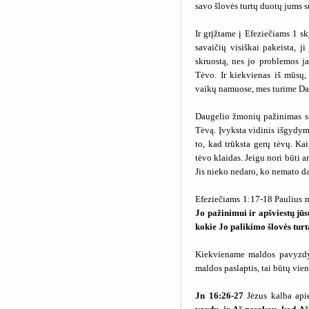
savo šlovės turtų duotų jums s
Ir grįžtame į Efeziečiams 1 sky
savaičių visiškai pakeista, ji
skruostą, nes jo problemos j
Tėvo. Ir kiekvienas iš mūsų,
vaikų namuose, mes turime Dan
Daugelio žmonių pažinimas sus
Tėvą. Įvyksta vidinis išgydym
to, kad trūksta gerų tėvų. K
tėvo klaidas. Jeigu nori būti a
Jis nieko nedaro, ko nemato da
Efeziečiams 1:17-18 Paulius 
Jo pažinimui ir apšviestų jūs
kokie Jo palikimo šlovės turt
Kiekviename maldos pavyzdyj
maldos paslaptis, tai būtų vien
Jn 16:26-27
Jėzus kalba api