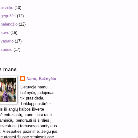
►
birželio
(10)
►
gegužės
(12)
►
balandžio
(12)
►
kovo
(16)
►
vasario
(17)
►
sausio
(17)
e mane
Namų Bažnyčia
Lietuvoje namų
bažnyčių judėjimas
tik prasideda.
Tinklapį sukūrė ir
us iš anglų kalbos išvertė
ė entuziastų, kurie tikisi rasti
minčių, bendrauti iš širdies į
 investuoti į tarpusavio santykius
ti Viešpaties pažinime. Jeigu jūs
te atgarsį šiuose straipsniuose,