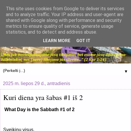
This site uses cookies from Google to deliver its services
and to analyze traffic. Your IP address and user-agent are
shared with Google along with performance and security
metrics to ensure quality of service, generate usage
statistics, and to detect and address abuse.
LEARN MORE
GOT IT
▼
2025 m. liepos 29 d., antradienis
Kuri diena yra šabas #1 iš 2
What Day is the Sabbath #1 of 2
Sveikinu visus,