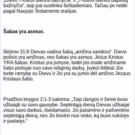
„Dievo 7-osios dienos bažnyčia“ ir „7-osios dienos baptistų
bažnyčia“, taip pat susitinka šeštadieniais. Tačiau jie netiki
pagal Naujojo Testamento realijas.
Šabas yra asmuo.
Išėjimo 31:6 Dievas vadina šabą „amžina sandora“. Dievo
poilsis yra amžinas, nes šabas yra asmuo. Jėzus Kristus
YRA šabas. Kristus yra jumyse, todėl jūs esate amžiname
šabo poilsyje nuo savo religinių darbų. Įvyko! Atlikta! Jūs
turite ramybę su Dievu ir Jis yra su jumis dėl amžino Jėzaus
Kristaus šabo.
Pradžios knygos 2:1-3 sakoma: „Taip dangūs ir žemė buvo
užbaigti su savo gausybe. Septintąją dieną Dievas užbaigė
visus savo darbus, ilsėdamasis. Jis palaimino ir pašventino
septintąją dieną, nes Jis liovėsi nuo visko, ką buvo sukūręs
ir padaręs.“