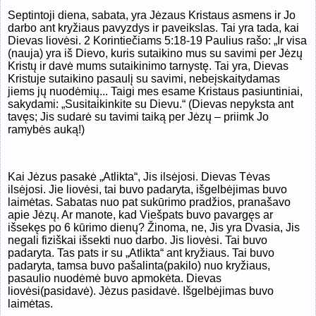
Septintoji diena, sabata, yra Jėzaus Kristaus asmens ir Jo
darbo ant kryžiaus pavyzdys ir paveikslas. Tai yra tada, kai
Dievas liovėsi. 2 Korintiečiams 5:18-19 Paulius rašo: „Ir visa
(nauja) yra iš Dievo, kuris sutaikino mus su savimi per Jėzų
Kristų ir davė mums sutaikinimo tarnystę. Tai yra, Dievas
Kristuje sutaikino pasaulį su savimi, nebeįskaitydamas
jiems jų nuodėmių... Taigi mes esame Kristaus pasiuntiniai,
sakydami: „Susitaikinkite su Dievu.“ (Dievas nepyksta ant
tavęs; Jis sudarė su tavimi taiką per Jėzų – priimk Jo
ramybės auką!)
Kai Jėzus pasakė „Atlikta“, Jis ilsėjosi. Dievas Tėvas
ilsėjosi. Jie liovėsi, tai buvo padaryta, išgelbėjimas buvo
laimėtas. Sabatas nuo pat sukūrimo pradžios, pranašavo
apie Jėzų. Ar manote, kad Viešpats buvo pavargęs ar
išsekęs po 6 kūrimo dienų? Žinoma, ne, Jis yra Dvasia, Jis
negali fiziškai išsekti nuo darbo. Jis liovėsi. Tai buvo
padaryta. Tas pats ir su „Atlikta“ ant kryžiaus. Tai buvo
padaryta, tamsa buvo pašalinta(pakilo) nuo kryžiaus,
pasaulio nuodėmė buvo apmokėta. Dievas
liovėsi(pasidavė
)
. Jėzus pasidavė. Išgelbėjimas buvo
laimėtas.