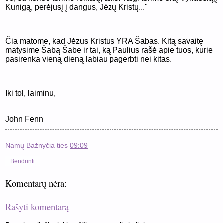
Kunigą, perėjusį į dangus, Jėzų Kristų..."
Čia matome, kad Jėzus Kristus YRA Šabas. Kitą savaitę
matysime Šabą Šabe ir tai, ką Paulius rašė apie tuos, kurie
pasirenka vieną dieną labiau pagerbti nei kitas.
Iki tol, laiminu,
John Fenn
Namų Bažnyčia
ties
09:09
Bendrinti
Komentarų nėra:
Rašyti komentarą