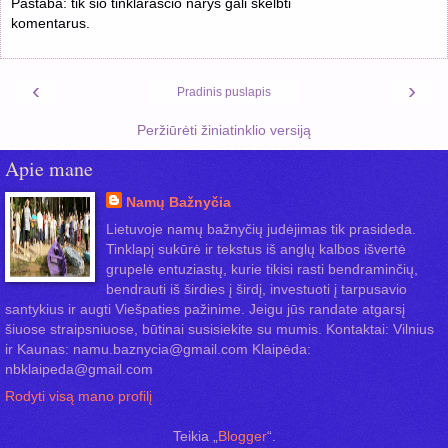
Pastaba: tik šio tinklaraščio narys gali skelbti
komentarus.
‹
›
Pradinis puslapis
Peržiūrėti žiniatinklio versiją
Apie mane
Namų Bažnyčia
Lietuvoje namų bažnyčių judėjimas tik prasideda.
Tinklapį sukūrė ir tekstus iš anglų kalbos išvertė
grupelė entuziastų, kurie tikisi rasti bendraminčių,
bendrauti iš širdies į širdį, investuoti į tarpusavio
santykius ir augti Viešpaties pažinime. Jeigu jūs randate atgarsį
šiuose straipsniuose, būtinai susisiekite su mumis. Kontaktai: Vilnius
ir Kaunas: namu.baznycia@gmail.com Klaipėda:
nbklaipeda@gmail.com
Rodyti visą mano profilį
Teikia „
Blogger
“.