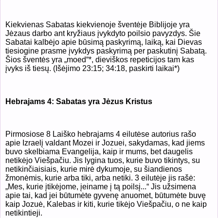
Kiekvienas Sabatas kiekvienoje šventėje Biblijoje yra
Jėzaus darbo ant kryžiaus įvykdyto poilsio pavyzdys. Šie
Sabatai kalbėjo apie būsimą paskyrimą, laiką, kai Dievas
tiesiogine prasme įvykdys paskyrimą per paskutinį Sabatą.
Šios šventės yra „moed“*, dieviškos repeticijos tam kas
įvyks iš tiesų. (Išėjimo 23:15; 34:18, paskirti laikai*)
Hebrajams 4: Sabatas yra Jėzus Kristus
Pirmosiose 8 Laiško hebrajams 4 eilutėse autorius rašo
apie Izraelį valdant Mozei ir Jozuei, sakydamas, kad jiems
buvo skelbiama Evangelija, kaip ir mums, bet daugelis
netikėjo Viešpačiu. Jis lygina tuos, kurie buvo tikintys, su
netikinčiaisiais, kurie mirė dykumoje, su šiandienos
žmonėmis, kurie arba tiki, arba netiki. 3 eilutėje jis rašė:
„Mes, kurie įtikėjome, įeiname į tą poilsį...“ Jis užsimena
apie tai, kad jei būtumėte gyvenę anuomet, būtumėte buvę
kaip Jozuė, Kalebas ir kiti, kurie tikėjo Viešpačiu, o ne kaip
netikintieji.