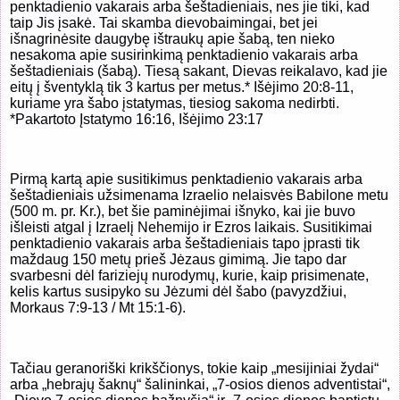
penktadienio vakarais arba šeštadieniais, nes jie tiki, kad
taip Jis įsakė. Tai skamba dievobaimingai, bet jei
išnagrinėsite daugybę ištraukų apie šabą, ten nieko
nesakoma apie susirinkimą penktadienio vakarais arba
šeštadieniais (šabą). Tiesą sakant, Dievas reikalavo, kad jie
eitų į šventyklą tik 3 kartus per metus.* Išėjimo 20:8-11,
kuriame yra šabo įstatymas, tiesiog sakoma nedirbti.
*Pakartoto Įstatymo 16:16, Išėjimo 23:17
Pirmą kartą apie susitikimus penktadienio vakarais arba
šeštadieniais užsimenama Izraelio nelaisvės Babilone metu
(500 m. pr. Kr.), bet šie paminėjimai išnyko, kai jie buvo
išleisti atgal į Izraelį Nehemijo ir Ezros laikais. Susitikimai
penktadienio vakarais arba šeštadieniais tapo įprasti tik
maždaug 150 metų prieš Jėzaus gimimą. Jie tapo dar
svarbesni dėl fariziejų nurodymų, kurie, kaip prisimenate,
kelis kartus susipyko su Jėzumi dėl šabo (pavyzdžiui,
Morkaus 7:9-13 / Mt 15:1-6).
Tačiau geranoriški krikščionys, tokie kaip „mesijiniai žydai“
arba „hebrajų šaknų“ šalininkai, „7-osios dienos adventistai“,