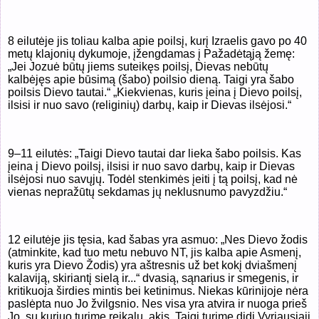
8 eilutėje jis toliau kalba apie poilsį, kurį Izraelis gavo po 40
metų klajonių dykumoje, įžengdamas į Pažadėtąją žemę:
„Jei Jozuė būtų jiems suteikęs poilsį, Dievas nebūtų
kalbėjęs apie būsimą (šabo) poilsio dieną. Taigi yra šabo
poilsis Dievo tautai.“ „Kiekvienas, kuris įeina į Dievo poilsį,
ilsisi ir nuo savo (religinių) darbų, kaip ir Dievas ilsėjosi.“
9–11 eilutės: „Taigi Dievo tautai dar lieka šabo poilsis. Kas
įeina į Dievo poilsį, ilsisi ir nuo savo darbų, kaip ir Dievas
ilsėjosi nuo savųjų. Todėl stenkimės įeiti į tą poilsį, kad nė
vienas nepražūtų sekdamas jų neklusnumo pavyzdžiu.“
12 eilutėje jis tęsia, kad šabas yra asmuo: „Nes Dievo žodis
(atminkite, kad tuo metu nebuvo NT, jis kalba apie Asmenį,
kuris yra Dievo Žodis) yra aštresnis už bet kokį dviašmenį
kalaviją, skiriantį sielą ir...“
dvasią, sąnarius ir smegenis, ir
kritikuoja širdies mintis bei ketinimus. Niekas kūrinijoje nėra
paslėpta nuo Jo žvilgsnio. Nes visa yra atvira ir nuoga prieš
Jo, su kuriuo turime reikalų, akis. Taigi turime didį Vyriausiąjį