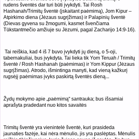
rudens šventės dar turi būti įvykdyti. Tai Rosh
Hashanah/Trimitų šventė (įskaitant paėmimą), Jom Kipur –
Atpirkimo diena (Jėzaus sugrįžimas) ir Palapinių šventė
(Dievas gyvena su žmogumi, kasmet švenčiama
Tūkstantmečio amžiuje su Jėzumi, pagal Zacharijo 14:9-16).
Tai reiškia, kad 4 iš 7 buvo įvykdyti jų dieną, o 5-oji,
tabernakuliai, bus įvykdyta. Tai lieka tik Yom Teruah / Trimitų
šventė / Rosh Hashanah (paėmimas) ir Yom Kippur (Jėzaus
sugrįžimas). Atrodo, išmintinga manyti, kad vieną kažkurį
rugsėjį paėmimas įvyks paskirtą šventės dieną...
Žydų mokymo apie „paėmimą“ santrauka; bus išsamiai
aprašyta pradedant nuo kitos savaitės
Trimitų šventė yra vienintelė šventė, kuri prasideda
jaunaties fazėje, kai nėra mėnulio, jis yra paslėptas. Mėnulis