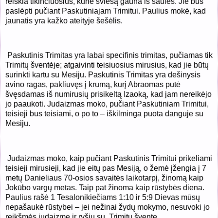
reiškia tikinčiuosius, kurie šviesą gauna iš saulės. Jie bus
paslėpti pučiant Paskutiniajam Trimitui. Paulius mokė, kad
jaunatis yra kažko ateityje šešėlis.
Paskutinis Trimitas yra labai specifinis trimitas, pučiamas tik
Trimitų šventėje; atgaivinti teisiuosius mirusius, kad jie būtų
surinkti kartu su Mesiju. Paskutinis Trimitas yra dešinysis
avino ragas, pakliuvęs į krūmą, kurį Abraomas pūtė
švęsdamas iš numirusių prisikeltą Izaoką, kad jam nereikėjo
jo paaukoti. Judaizmas moko, pučiant Paskutiniam Trimitui,
teisieji bus teisiami, o po to – iškilminga puota danguje su
Mesiju.
Judaizmas moko, kaip pučiant Paskutinis Trimitui prikeliami
teisieji mirusieji, kad jie eitų pas Mesiją, o žemė įžengia į 7
metų Danieliaus 70-osios savaitės laikotarpį, žinomą kaip
Jokūbo vargų metas. Taip pat žinoma kaip rūstybės diena.
Paulius rašė 1 Tesalonikiečiams 1:10 ir 5:9 Dievas mūsų
nepašaukė rūstybei – jei nežinai žydų mokymo, nesuvoki jo
reikšmės judaizme ir ryšių su
Trimitų švente.