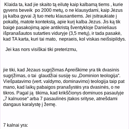
Klaida ta, kad jie skaito tą eilutę kaip kalbamą tiems , kurie
gyvens beveik
po 2000 metų, o ne klausydami, kaip Jėzus
ją kalba gyvai Jį tuo metu klausantiems. Jei įsitraukiate į
pokalbį, matote kontekstą, apie kurį kalba Jėzus. Jis ką tik
baigė pasakojimą apie antikristą šventykloje Danieliaus
išpranašautos sutarties viduryje (3,5 metų), ir tada pasakė,
kad TA karta, kuri tai mato,
nepraeis, kol viskas neišsipildys.
Jei kas nors visiškai tiki preterizmu,
jie tiki, kad Jėzaus sugrįžimas Apreiškime yra tik dvasinis
sugrįžimas, o tai glaudžiai susiję su „Dominion teologija“.
Viešpatavimo (vert. valdymo, dominavimo) teologija taip pat
mano, kad laikų pabaigos pranašystės yra dvasinės, o ne
tikros. Pagal ją tikima, kad krikščionys dominuos pasaulyje
„7 kalnuose“ arba 7 pasaulinės įtakos srityse, atnešdami
dangaus karalystę į žemę.
7 kalnai yra: