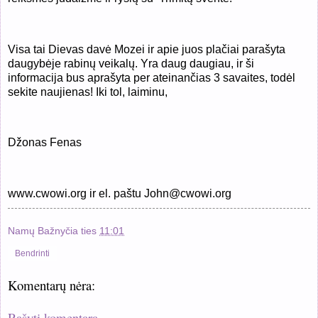
Visa tai Dievas davė Mozei ir apie juos plačiai parašyta
daugybėje rabinų veikalų. Yra daug daugiau, ir ši
informacija bus aprašyta per ateinančias 3 savaites, todėl
sekite naujienas! Iki tol, laiminu,
Džonas Fenas
www.cwowi.org ir el. paštu John@cwowi.org
Namų Bažnyčia
ties
11:01
Bendrinti
Komentarų nėra:
Rašyti komentarą