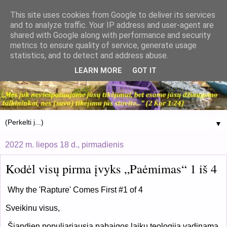
This site uses cookies from Google to deliver its services
and to analyze traffic. Your IP address and user-agent are
shared with Google along with performance and security
metrics to ensure quality of service, generate usage
statistics, and to detect and address abuse.
LEARN MORE
GOT IT
▼
2022 m. liepos 18 d., pirmadienis
Kodėl visų pirma įvyks „Paėmimas“ 1 iš 4
Why the 'Rapture' Comes First #1 of 4
Sveikinu visus,
Š
iandien populiariausia pabaigos laikų teologija vadinama