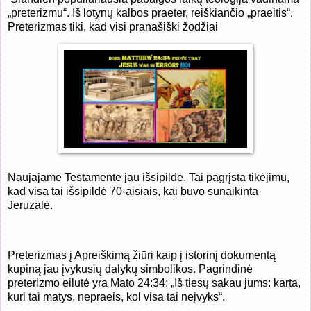
„preterizmu“. Iš lotynų kalbos praeter, reiškiančio „praeitis“.
Preterizmas tiki, kad visi pranašiški žodžiai
Naujajame Testamente jau išsipildė. Tai pagrįsta tikėjimu,
kad visa tai išsipildė 70-aisiais, kai buvo sunaikinta
Jeruzalė.
Preterizmas į Apreiškimą žiūri kaip į istorinį dokumentą
kupiną jau įvykusių dalykų simbolikos. Pagrindinė
preterizmo eilutė yra Mato 24:34: „Iš tiesų sakau jums: karta,
kuri tai matys, nepraeis, kol visa tai neįvyks“.