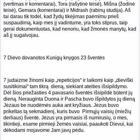
(vertimas ir komentarai), Tora (rašytinė teisė), Mišna (žodinė
teisė), Gemara (komentarai) ir Midrash (rabinų studija). Aš
tai darau tik todėl, kad žydų tikėjimas paėmimu prieš
suspaudimą, kaip mes jį vadintume, yra toks stiprus, taip
gerai dokumentuotas, kad nenoriu, kad žmonės manytų, kad
aš jį sugalvojau.
7 Dievo dovanotos Kunigų knygos 23 šventės
7 judaizme žinomi kaip „repeticijos“ ir laikomi kaip „dieviški
susitikimai“ tam tikrą dieną, siekiant ateities išsipildymo.
Dėl šios priežasties 4 pavasario šventės išsipildė būtent jų
dieną. Nerauginta Duona ir Pascha buvo išpildytos jų dieną
Jėzaus be nuodėmės auka ant kryžiaus. Jėzus buvo
prikeltas tą sekmadienį, kuris buvo Pirmųjų vaisių (miežių
derliaus) šventė. Jėzus yra pirmasis iš numirusių, o mes,
tikintieji, esame pirmieji žemės vaisiai, paaukoti Dievui, kai
dėkodami mojavome Jam javų pėdu.