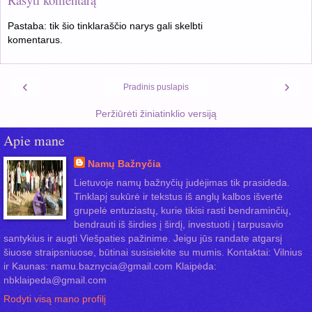
Pastaba: tik šio tinklaraščio narys gali skelbti
komentarus.
‹
›
Pradinis puslapis
Peržiūrėti žiniatinklio versiją
Apie mane
Namų Bažnyčia
Lietuvoje namų bažnyčių judėjimas tik prasideda.
Tinklapį sukūrė ir tekstus iš anglų kalbos išvertė
grupelė entuziastų, kurie tikisi rasti bendraminčių,
bendrauti iš širdies į širdį, investuoti į tarpusavio
santykius ir augti Viešpaties pažinime. Jeigu jūs randate atgarsį
šiuose straipsniuose, būtinai susisiekite su mumis. Kontaktai: Vilnius
ir Kaunas: namu.baznycia@gmail.com Klaipėda:
nbklaipeda@gmail.com
Rodyti visą mano profilį