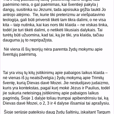
paėmimo nėra, o gal paėmimas, kai šventieji pakyla į
dangų, susitinka su Jėzumi, tada apsisuka grįžta laukti Jo
antrojo atėjimo. Tie, kurie tiki preterizmu ar viešpatavimo
teologija, gali būti priversti tikėti tam tikra dalimi, o ne visa
kita – taip nutinka, kai kas nors tiki klaida – ne viskas tinka,
todėl jie turi tikėti dalimi, o netikėti likusiais dalykais. Tai
turėtų būti užuomina, kad tai, ką jie tiki, yra klaida, tačiau
dauguma jų to nepripažįsta.
Nė viena iš šių teorijų nėra paremta žydų mokymu apie
šventųjų paėmimą.
Tai yra visų tų kitų įsitikinimų apie pabaigos laikus klaida –
nė vienas iš jų neatsižvelgia į žydų mokymą apie Trimitų
šventę, kurią Dievas davė Mozei. Jie nestudijavo judaizmo,
kuris yra kontekstas, pagal kurį mokė Jėzus ir Paulius, todėl
jie sukuria neteisingą įsitikinimų apie pabaigos laikus
pagrindą. Šioje 1 dalyje toliau trumpai apibendrinsiu tai, ką
Dievas davė Mozei, o 2, 3 ir 4 dalyse išsamiai tai aprašysiu.
Šioje serijoje pateiksiu daug žydų šaltinių, įskaitant Targum