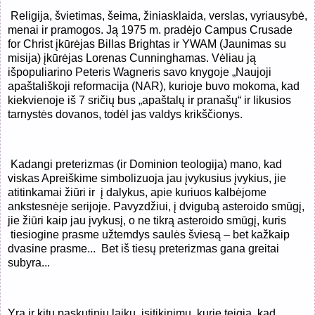
Religija, švietimas, šeima, žiniasklaida, verslas, vyriausybė,
menai ir pramogos. Ją 1975 m. pradėjo Campus Crusade
for Christ įkūrėjas Billas Brightas ir YWAM (Jaunimas su
misija) įkūrėjas Lorenas Cunninghamas. Vėliau ją
išpopuliarino Peteris Wagneris savo knygoje „Naujoji
apaštališkoji reformacija (NAR), kurioje buvo mokoma, kad
kiekvienoje iš 7 sričių bus „apaštalų ir pranašų“ ir likusios
tarnystės dovanos, todėl jas valdys krikščionys.
Kadangi preterizmas (ir Dominion teologija) mano, kad
viskas Apreiškime simbolizuoja jau įvykusius įvykius, jie
atitinkamai žiūri ir
į dalykus, apie kuriuos kalbėjome
ankstesnėje serijoje. Pavyzdžiui, į dvigubą asteroido smūgį,
jie žiūri kaip jau įvykusį, o ne tikrą asteroido smūgį, kuris
tiesiogine prasme užtemdys saulės šviesą – bet kažkaip
dvasine prasme...
Bet iš tiesų preterizmas gana greitai
subyra...
Yra ir kitų paskutinių laikų įsitikinimų, kurie teigia, kad