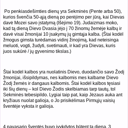
Po penkiasdešimties dienų yra Sekminės (Pente arba 50),
kurios švenčia 50-ąją dieną po perėjimo per jūrą, kai Dievas
davė Mozei savo įstatymą (Išėjimo 19). Judaizmas moko,
kad tą dieną Dievo Dvasia įėjo į 70 žinomų žemėje kalbų ir
davė visai žmonijai 10 įsakymų jų gimtąja kalba. (Štai kodėl
žmogus gimsta turėdamas vidinį žinojimą, kad neteisinga
meluoti, vogti, žudyti, svetimauti, ir kad yra Dievas, kuris
juos sukūrė / jų gyvenimo tikslas.)
Štai kodėl kalbos yra nuolatinis Dievo, duodančio savo Žodį
žmonijai, išsipildymas, nes kalbomis mes kalbame Dievo
Žodį žemės ir dangaus kalbomis. Štai kodėl kalbos tęsiasi
iki šių dienų – kol Dievo Žodis skelbiamas tarp tautų, tol
Sekminės tebesipildo. Lygiai taip pat, kaip Jėzaus auka ant
kryžiaus nuolat galioja, o Jo prisikėlimas Pirmųjų vaisių
šventėje vyksta ir galioja.
4 pavasario šventės buvo įvykdytos būtent tą dieną. 3