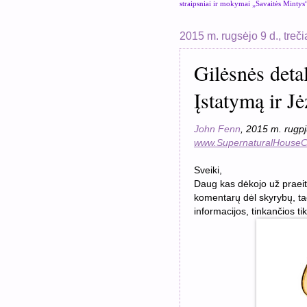
straipsniai ir mokymai „Savaitės Mintys
2015 m. rugsėjo 9 d., treči
Gilėsnės deta
Įstatymą ir Jė
John Fenn
, 2015 m. rugpj
www.SupernaturalHouseC
Sveiki,
Daug kas dėkojo už praeit
komentarų dėl skyrybų, ta
informacijos, tinkančios ti