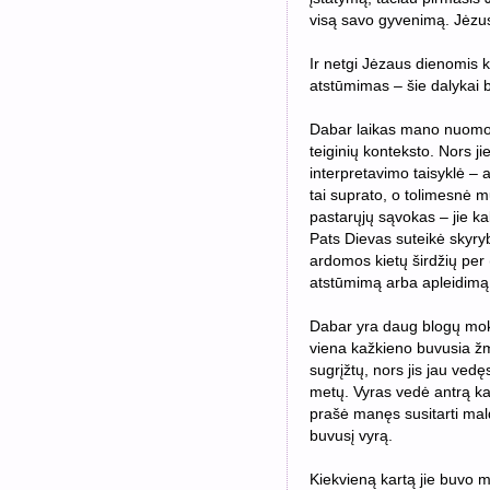
visą savo gyvenimą. Jėzus
Ir netgi Jėzaus dienomis k
atstūmimas – šie dalykai 
Dabar laikas mano nuomone
teiginių konteksto. Nors j
interpretavimo taisyklė – at
tai suprato, o tolimesnė m
pastarųjų sąvokas – jie k
Pats Dievas suteikė skyryb
ardomos kietų širdžių per
atstūmimą arba apleidimą
Dabar yra daug blogų mok
viena kažkieno buvusia žmo
sugrįžtų, nors jis jau vedę
metų. Vyras vedė antrą kar
prašė manęs susitarti mald
buvusį vyrą.
Kiekvieną kartą jie buvo 