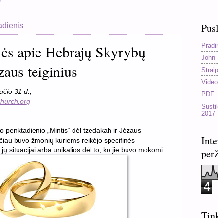
“.
adienis
Pusl
Pradi
lės apie Hebrajų Skyrybų
John 
zaus teiginius
Straip
Video
ūčio 31 d.,
PDF
hurch.org
Susti
2017
o penktadienio „Mintis“ dėl tzedakah ir Jėzaus
Inte
čiau buvo žmonių kuriems reikėjo specifinės
k jų situacijai arba unikalios dėl to, ko jie buvo mokomi.
perž
4
Tink