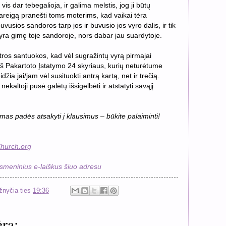
s dar tebegalioja, ir galima melstis, jog ji būtų
 pareigą pranešti toms moterims, kad vaikai tėra
buvusios sandoros tarp jos ir buvusio jos vyro dalis, ir tik
 yra gimę toje sandoroje, nors dabar jau suardytoje.
ros santuokos, kad vėl sugražintų vyrą pirmajai
š Pakartoto Įstatymo 24 skyriaus, kurių neturėtume
idžia jai/jam vėl susituokti antrą kartą, net ir trečią.
kaltoji pusė galėtų išsigelbėti ir atstatyti savąjį
ymas padės atsakyti į klausimus – būkite palaiminti!
hurch.org
meninius e-laiškus šiuo adresu
žnyčia
ties
19:36
ra: