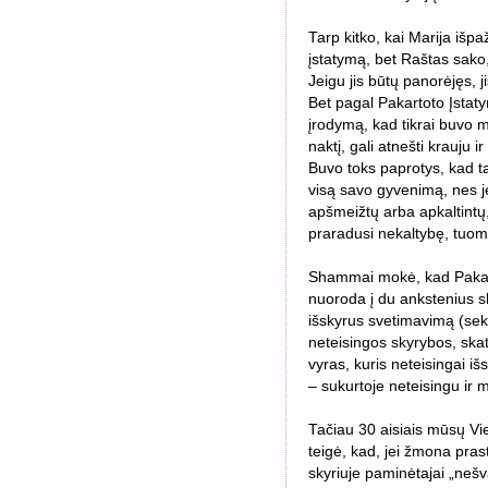
Tarp kitko, kai Marija išpa
įstatymą, bet Raštas sako, k
Jeigu jis būtų panorėjęs, 
Bet pagal Pakartoto Įstatym
įrodymą, kad tikrai buvo m
naktį, gali atnešti krauju 
Buvo toks paprotys, kad tą
visą savo gyvenimą, nes je
apšmeižtų arba apkaltintų
praradusi nekaltybę, tuome
Shammai mokė, kad Pakar
nuoroda į du ankstenius sk
išskyrus svetimavimą (sek
neteisingos skyrybos, skat
vyras, kuris neteisingai iš
– sukurtoje neteisingu ir m
Tačiau 30 aisiais mūsų Vie
teigė, kad, jei žmona prast
skyriuje paminėtajai „nešvara