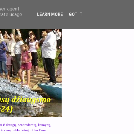
user-agent
erate usage
LEARN MORE
GOT IT
yti iš draugų, bendradarbių, kaimynų,
urinkimų tinklo įkūrėjo John Fenn