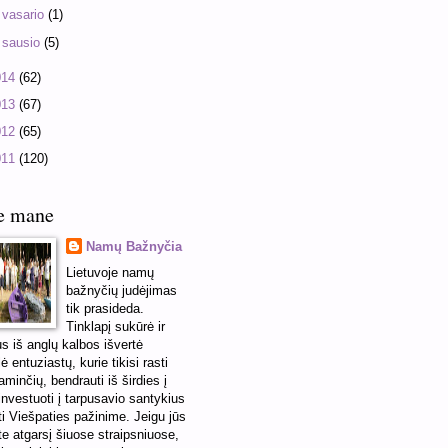
►
vasario
(1)
►
sausio
(5)
014
(62)
013
(67)
012
(65)
011
(120)
e mane
Namų Bažnyčia
Lietuvoje namų
bažnyčių judėjimas
tik prasideda.
Tinklapį sukūrė ir
us iš anglų kalbos išvertė
ė entuziastų, kurie tikisi rasti
minčių, bendrauti iš širdies į
 investuoti į tarpusavio santykius
ti Viešpaties pažinime. Jeigu jūs
te atgarsį šiuose straipsniuose,