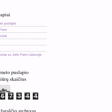
apiai
nis puslapis
Fenn
sniai
kimai su John Fenn Lietuvoje
rneto puslapio
iūrų skaičius
6
7
3
4
4
laraščio archyvas