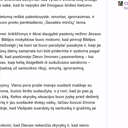
C
 sakė, kad to neįvyko dėl žmogaus širdies kietumo.
In
ietumą reiškė paleistuvystė, smurtas, ignoravimas, ir
buvo preito penktadienio „Savaitės minčių“ tema.
i: krikščionys ir tikrai daugybė pastorių nežino Jėzaus
ie Biblijos mokyklose buvo mokomi, kad pirmoji Biblijos
sižvelgti į tai kam tai buvo parašyta/ pasakyta ir, kaip jie
ūsų dienų samprata turi būti priderinta ir vystoma pagal
alti, kad pastūmėjo Dievo žmones į pasmerkimą – kai
as, kaip kelią išsigelbėti iš sudužusios sandoros –
 (seksą už santuokos ribų), smurtą, ignoravimą,
.
ymų. Viena pora prašė manęs susitarti maldoje su
na, kurios širdis sudaužyta, o ji nori, kad jis pas ją
s kitą. Kelios skyrybų situacijos buvo įvykę prieš dešimtį
tą ir jau susilaukė dviejų vaikų, tačiau buvusi žmona
oje, kad Viešpats suardytų tą santuoką ir gražintų jai
mokomi, kad Dievas nekenčia skyrybų ir, kad vieno