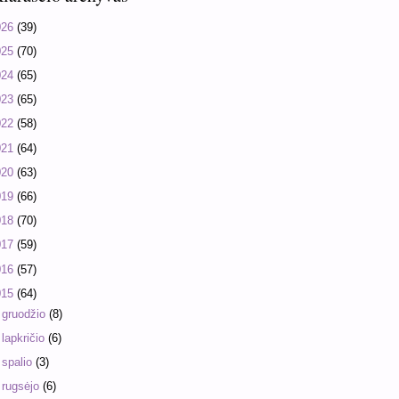
026
(39)
025
(70)
024
(65)
023
(65)
022
(58)
021
(64)
020
(63)
019
(66)
018
(70)
017
(59)
016
(57)
015
(64)
►
gruodžio
(8)
►
lapkričio
(6)
►
spalio
(3)
▼
rugsėjo
(6)