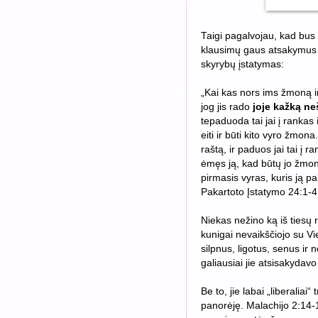
Taigi pagalvojau, kad bus g
klausimų gaus atsakymus ir 
skyrybų įstatymas:
„Kai kas nors ims žmoną ir
jog
jis rado
joje kažką n
tepaduoda tai jai į rankas i
eiti ir būti kito vyro žmona
raštą, ir paduos jai tai į r
ėmęs ją, kad būtų jo žmona,
pirmasis vyras, kuris ją pal
Pakartoto Įstatymo 24:1-4
Niekas nežino ką iš tiesų r
kunigai nevaikščiojo su Vi
silpnus, ligotus, senus ir 
galiausiai jie atsisakydavo
Be to, jie labai „liberaliai
panorėję. Malachijo 2:14-1