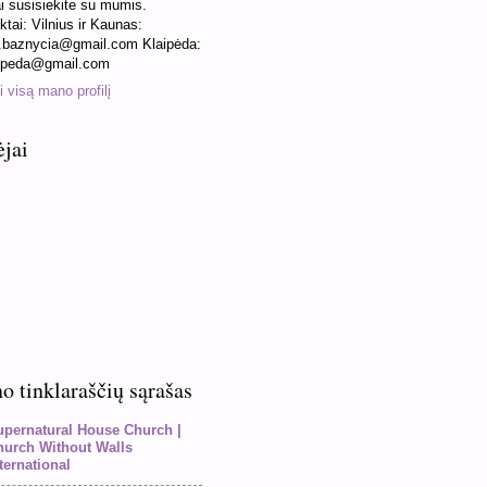
ai susisiekite su mumis.
ktai: Vilnius ir Kaunas:
baznycia@gmail.com Klaipėda:
ipeda@gmail.com
 visą mano profilį
ėjai
 tinklaraščių sąrašas
upernatural House Church |
hurch Without Walls
ternational