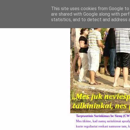
This site uses cookies from Google to d
are shared with Google along with perf
statistics, and to detect and address 
Tarptautinis Surinkimas be Sienų (CW
Mes tikime, kad namų surinkimai aprašyt
kurie reguliariai renkasi namuose tam, 