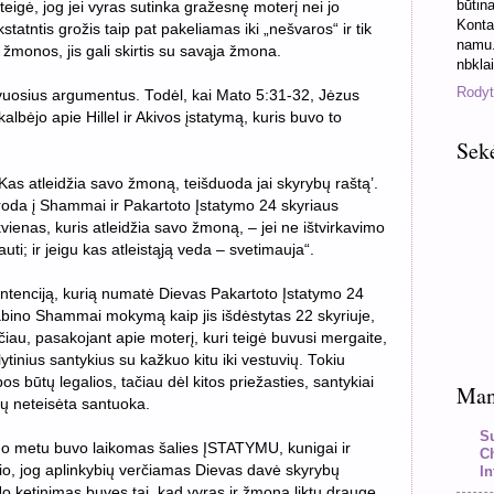
būtin
teigė, jog jei vyras sutinka gražesnę moterį nei jo
Konta
tatntis grožis taip pat pakeliamas iki „nešvaros“ ir tik
namu.
 žmonos, jis gali skirtis su savąja žmona.
nbkla
Rodyti
avuosius argumentus. Todėl, kai Mato 5:31-32, Jėzus
albėjo apie Hillel ir Akivos įstatymą, kuris buvo to
Sek
Kas atleidžia savo žmoną, teišduoda jai skyrybų raštą’.
oda į Shammai ir Pakartoto Įstatymo 24 skyriaus
ienas, kuris atleidžia savo žmoną, – jei ne ištvirkavimo
auti; ir jeigu kas atleistąją veda – svetimauja“.
ą intenciją, kurią numatė Dievas Pakartoto Įstatymo 24
rabino Shammai mokymą kaip jis išdėstytas 22 skyriuje,
sčiau, pasakojant apie moterį, kuri teigė buvusi mergaite,
lytinius santykius su kažkuo kitu iki vestuvių. Tokiu
s būtų legalios, tačiau dėl kitos priežasties, santykiai
Mano
ūtų neteisėta santuoka.
S
tuo metu buvo laikomas šalies ĮSTATYMU, kunigai ir
C
o, jog aplinkybių verčiamas Dievas davė skyrybų
In
Jo ketinimas buvęs tai, kad vyras ir žmona liktų drauge