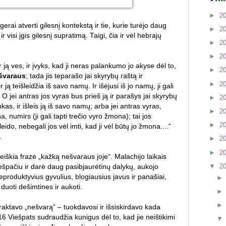
►
2
erai atverti gilesnį kontekstą ir tie, kurie turėjo daug
►
2
visi įgis gilesnį supratimą. Taigi, čia ir vėl hebrajų
►
2
►
2
 ją ves, ir įvyks, kad ji neras palankumo jo akyse dėl to,
►
2
ešvaraus
; tada jis teparašo jai skyrybų raštą ir
►
2
r ją teišleidžia iš savo namų. Ir išėjusi iš jo namų, ji gali
. O jei antras jos vyras bus prieš ją ir
parašys jai skyrybų
►
2
ankas, ir išleis ją iš savo namų; arba jei antras vyras,
►
2
 numirs (ji gali tapti trečio vyro žmona); tai
jos
►
2
eido, nebegali jos vėl imti, kad ji vėl būtų jo žmona....“
.
►
2
►
2
eiškia frazė „
kažką nešvaraus joje
“. Malachijo laikais
▼
2
ešpačiu ir darė daug pasibjaurėtinų dalykų, aukojo
neproduktyvius gyvulius, blogiausius javus ir panašiai,
 duoti dešimtines ir aukoti.
“ traktavo „nešvarą“ – tuokdavosi ir išsiskirdavo kada
6 Viešpats sudraudžia kunigus dėl to, kad jie neištikimi