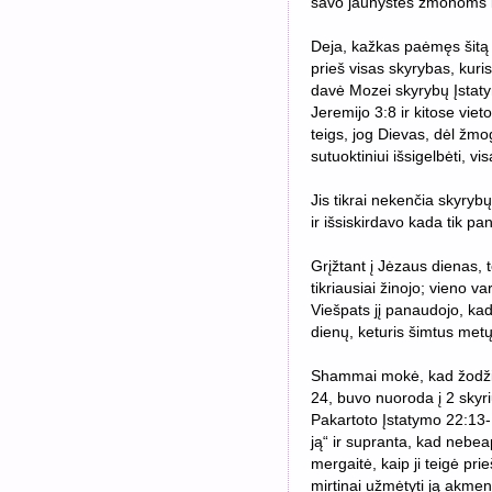
savo jaunystės žmonoms ir
Deja, kažkas paėmęs šitą 
prieš visas skyrybas, kuris
davė Mozei skyrybų Įstaty
Jeremijo 3:8 ir kitose viet
teigs, jog Dievas, dėl žm
sutuoktiniui išsigelbėti, v
Jis tikrai nekenčia skyryb
ir išsiskirdavo kada tik pa
Grįžtant į Jėzaus dienas, 
tikriausiai žinojo; vieno v
Viešpats jį panaudojo, ka
dienų, keturis šimtus metų
Shammai mokė, kad žodžiai
24, buvo nuoroda į 2 skyr
Pakartoto Įstatymo 22:13
ją“ ir supranta, kad nebeap
mergaitė, kaip ji teigė prie
mirtinai užmėtyti ją akmen