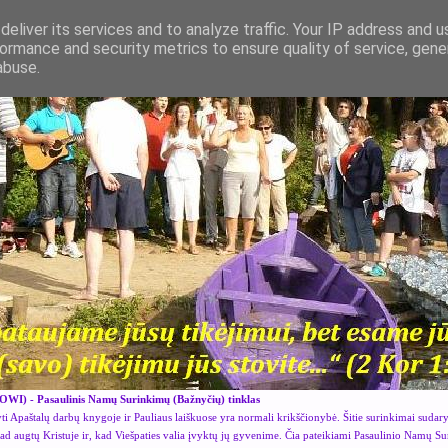
eliver its services and to analyze traffic. Your IP address and 
ormance and security metrics to ensure quality of service, gen
abuse.
OWI) - Pasaulinis Namų Surinkimų (Bažnyčių) tinklas
i Apaštalų darbų knygoje ir Pauliaus laiškuose yra normali krikščionybė. Šitie surinkimai sudar
kad augtų Kristuje ir, kad Viešpaties valia įvyktų jų gyvenime. Čia pateikiami Pasaulinio Namų S