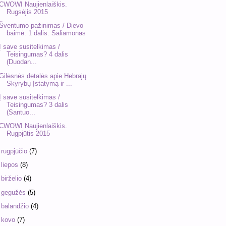
CWOWI Naujienlaiškis.
Rugsėjis 2015
Šventumo pažinimas / Dievo
baimė. 1 dalis. Saliamonas
Į save susitelkimas /
Teisingumas? 4 dalis
(Duodan...
Gilėsnės detalės apie Hebrajų
Skyrybų Įstatymą ir ...
Į save susitelkimas /
Teisingumas? 3 dalis
(Santuo...
CWOWI Naujienlaiškis.
Rugpjūtis 2015
►
rugpjūčio
(7)
►
liepos
(8)
►
birželio
(4)
►
gegužės
(5)
►
balandžio
(4)
►
kovo
(7)