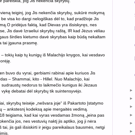
 pareiškia, jog Jis nekenčia skyrybų.
vieną teiginį, jog Jis nekenčia skyrybų, sukūrė mokymą
 be visa ko dargi nelogiškas dėl to, kad pradžioje Jis
mą.O pridėjus faktą, kad Dievas yra išsiskyręs, nes
ose, Jis davė Izraeliui skyrybų raštą, IR kad Jėzus vėliau
ogaus širdies kietumo davė skyrybas kaip būdą nekaltam
isa tai įgauna prasmę.
ų – tokių kaip tų kunigų iš Malachijo knygos, kai vesdavo
norėję.
ten buvo du vyrai, gerbiami rabinai apie kuriuos Jis
ardas – Shammai, kito - Hillel. Nuo Malachijo, kai
d sudraustų nedorus to laikmečio kunigus iki Jėzaus
 vykę debatai dėl skyrybų tik suintensyvėjo.
, skyrybų teisėje „nešvara joje“ iš Pakartoto Įstatymo
ių – ankstesnį kodeksą apie mergaitės vedimą.
-18 teigiama, kad kai vyras vesdamas žmoną „įeina pas
kenčia jos, nes vestuvių naktį jis aptiko, jog ji nėra
š tai, jis gali išsiskirti ir jeigu pareikalaus bausmės, netgi
imis.