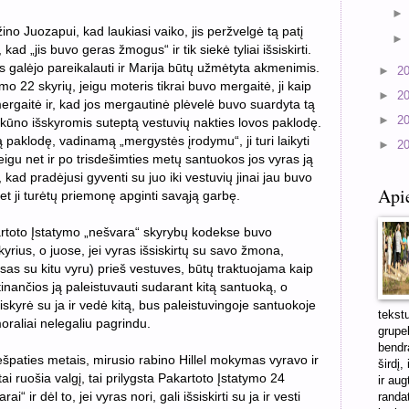
žino Juozapui, kad laukiasi vaiko, jis peržvelgė tą patį
ad „jis buvo geras žmogus“ ir tik siekė tyliai išsiskirti.
jis galėjo pareikalauti ir Marija būtų užmėtyta akmenimis.
►
2
o 22 skyrių, jeigu moteris tikrai buvo mergaitė, ji kaip
►
2
ergaitė ir, kad jos mergautinė plėvelė buvo suardyta tą
►
2
ir kūno išskyromis suteptą vestuvių nakties lovos paklodę.
 paklodę, vadinamą „mergystės įrodymu“, ji turi laikyti
►
2
igu net ir po trisdešimties metų santuokos jos vyras ją
, kad pradėjusi gyventi su juo iki vestuvių jinai jau buvo
Api
t ji turėtų priemonę apginti savąją garbę.
toto Įstatymo „nešvara“ skyrybų kodekse buvo
yrius, o juose, jei vyras išsiskirtų su savo žmona,
sas su kitu vyru) prieš vestuves, būtų traktuojama kaip
inančios ją paleistuvauti sudarant kitą santuoką, o
siskyrė su ja ir vedė kitą, bus paleistuvingoje santuokoje
tekst
oraliai nelegaliu pagrindu.
grupel
bendra
špaties metais, mirusio rabino Hillel mokymas vyravo ir
širdį,
ai ruošia valgį, tai prilygsta Pakartoto Įstatymo 24
ir aug
i“ ir dėl to, jei vyras nori, gali išsiskirti su ja ir vesti
randa