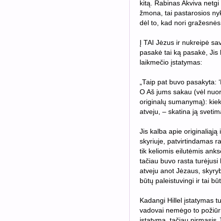
kitą. Rabinas Akviva netgi 
žmona, tai pastarosios nyks
dėl to, kad nori gražesnės
Į TAI Jėzus ir nukreipė s
pasakė tai ką pasakė, Jis k
laikmečio įstatymas:
„
Taip pat buvo pasakyta: ‘
O Aš jums sakau (vėl nuor
originalų sumanymą): kiekv
atveju, – skatina ją svetim
Jis kalba apie originaliąj
skyriuje, patvirtindamas 
tik keliomis eilutėmis ank
tačiau buvo rasta turėjusi 
atveju anot Jėzaus, skyrybo
būtų paleistuvingi ir tai b
Kadangi Hillel įstatymas 
vadovai nemėgo to požiūri
įstatymą, tačiau pirmasis 