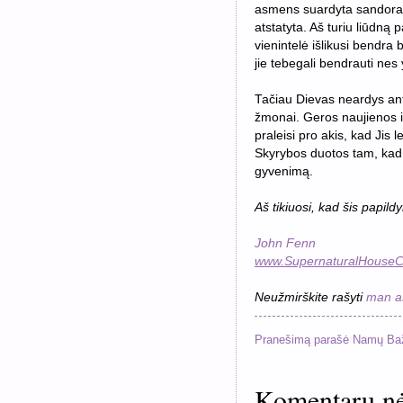
asmens suardyta sandora vi
atstatyta. Aš turiu liūdną
vienintelė išlikusi bendra 
jie tebegali bendrauti nes
Tačiau Dievas neardys ant
žmonai. Geros naujienos i
praleisi pro akis, kad Jis le
Skyrybos duotos tam, kad ne
gyvenimą.
Aš tikiuosi, kad šis papild
John Fenn
www.SupernaturalHouseC
Neužmirškite rašyti
man as
Pranešimą parašė
Namų Ba
Komentarų nė