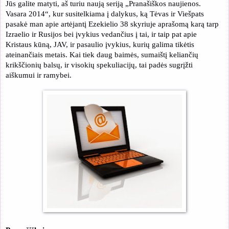
Jūs galite matyti, aš turiu naują seriją „Pranašiškos naujienos.
Vasara
2014
“, kur susitelkiama į dalykus, ką Tėvas ir Viešpats
pasakė man apie artėjantį Ezekielio 38 skyriuje aprašomą karą tarp
Izraelio ir Rusijos bei įvykius vedančius į tai, ir taip pat apie
Kristaus kūną, JAV, ir pasaulio įvykius, kurių galima tikėtis
ateinančiais metais. Kai tiek daug baimės, sumaištį keliančių
krikščionių balsų, ir visokių spekuliacijų, tai padės sugrįžti
aiškumui ir ramybei.