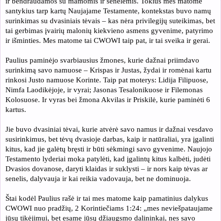
ir bendraudamos su mamomis ir senelėmis. Tokius mes matome
santykius tarp kartų Naujajame Testamente, kontekstas buvo namų
surinkimas su dvasiniais tėvais – kas nėra privilegijų suteikimas, bet
tai gerbimas įvairių malonių kiekvieno asmens gyvenime, patyrimo
ir išminties. Mes matome tai CWOWI taip pat, ir tai sveika ir gerai.
Paulius paminėjo svarbiausius žmones, kurie dažnai priimdavo
surinkimą savo namuose – Krispas ir Justas, žydai ir romėnai kartu
rinkosi Justo namuose Korinte. Taip pat moterys: Lidija Filipuose,
Nimfa Laodikėjoje, ir vyrai; Jasonas Tesalonikuose ir Filemonas
Kolosuose. Ir vyras bei žmona Akvilas ir Priskilė, kurie paminėti 6
kartus.
Jie buvo dvasiniai tėvai, kurie atvėrė savo namus ir dažnai vesdavo
susirinkimus, bet tėvų dvasioje darbas, kaip ir natūraliai, yra įgalinti
kitus, kad jie galėtų bręsti ir būti sėkmingi savo gyvenime. Naujojo
Testamento lyderiai moka patylėti, kad įgalintų kitus kalbėti, judėti
Dvasios dovanose, daryti klaidas ir suklysti – ir nors kaip tėvas ar
senelis, dalyvauja ir kai reikia vadovauja, bet ne dominuoja.
Štai kodėl Paulius rašė ir tai mes matome kaip pamatinius dalykus
CWOWI nuo pradžių, 2 Korintiečiams 1:24: „mes neviešpataujame
jūsų tikėjimui, bet esame jūsų džiaugsmo dalininkai, nes savo