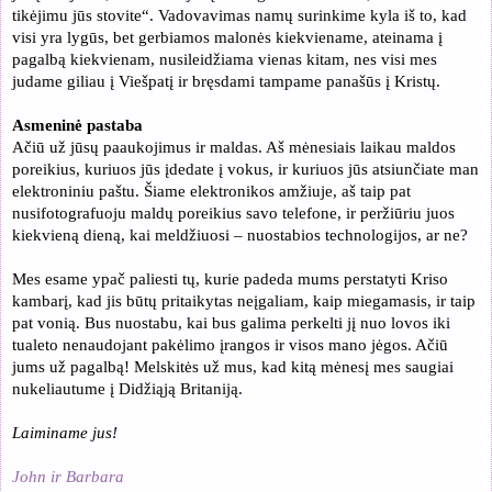
tikėjimu jūs stovite“. Vadovavimas namų surinkime kyla iš to, kad
visi yra lygūs, bet gerbiamos malonės kiekviename, ateinama į
pagalbą kiekvienam, nusileidžiama vienas kitam, nes visi mes
judame giliau į Viešpatį ir bręsdami tampame panašūs į Kristų.
Asmeninė pastaba
Ačiū už jūsų paaukojimus ir maldas. Aš mėnesiais laikau maldos
poreikius, kuriuos jūs įdedate į vokus, ir kuriuos jūs atsiunčiate man
elektroniniu paštu. Šiame elektronikos amžiuje, aš taip pat
nusifotografuoju maldų poreikius savo telefone, ir peržiūriu juos
kiekvieną dieną, kai meldžiuosi – nuostabios technologijos, ar ne?
Mes esame ypač paliesti tų, kurie padeda mums perstatyti Kriso
kambarį, kad jis būtų pritaikytas neįgaliam, kaip miegamasis, ir taip
pat vonią. Bus nuostabu, kai bus galima perkelti jį nuo lovos iki
tualeto nenaudojant pakėlimo įrangos ir visos mano jėgos. Ačiū
jums už pagalbą! Melskitės už mus, kad kitą mėnesį mes saugiai
nukeliautume į Didžiąją Britaniją.
Laiminame jus!
John ir Barbara