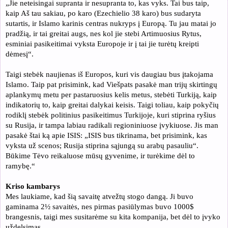
„Jie neteisingai supranta ir nesupranta to, kas vyks. Tai bus taip,
kaip Aš tau sakiau, po karo (Ezechielio 38 karo) bus sudaryta
sutartis, ir Islamo karinis centras nukryps į Europą. Tu jau matai jo
pradžią, ir tai greitai augs, nes kol jie stebi Artimuosius Rytus,
esminiai pasikeitimai vyksta Europoje ir į tai jie turėtų kreipti
dėmesį“.
Taigi stebėk naujienas iš Europos, kuri vis daugiau bus įtakojama
Islamo. Taip pat prisimink, kad Viešpats pasakė man trijų skirtingų
aplankymų metu per pastaruosius kelis metus, stebėti Turkiją, kaip
indikatorių to, kaip greitai dalykai keisis. Taigi toliau, kaip pokyčių
rodiklį stebėk politinius pasikeitimus Turkijoje, kuri stiprina ryšius
su Rusija, ir tampa labiau radikali regioniniuose įvykiuose. Jis man
pasakė štai ką apie ISIS: „ISIS bus tikrinama, bet prisimink, kas
vyksta už scenos; Rusija stiprina sąjungą su arabų pasauliu“.
Būkime Tėvo reikaluose mūsų gyvenime, ir turėkime dėl to
ramybę.“
Kriso kambarys
Mes laukiame, kad šią savaitę atvežtų stogo dangą. Ji buvo
gaminama 2½ savaitės, nes pirmas pasiūlymas buvo 1000
$
brangesnis, taigi mes susitarėme su kita kompanija, bet dėl to įvyko
uždelsimas.