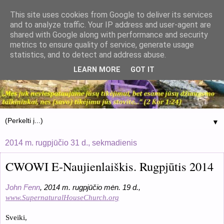
This site uses cookies from Google to deliver its services
and to analyze traffic. Your IP address and user-agent are
shared with Google along with performance and security
metrics to ensure quality of service, generate usage
statistics, and to detect and address abuse.
LEARN MORE
GOT IT
▼
2014 m. rugpjūčio 31 d., sekmadienis
CWOWI E-Naujienlaiškis. Rugpjūtis 2014
John Fenn
, 2014 m. rugpjūčio mėn. 19 d.,
www.SupernaturalHouseChurch.org
Sveiki,