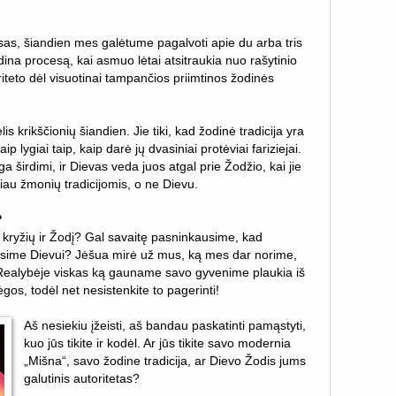
sas, šiandien mes galėtume pagalvoti apie du arba tris
dina procesą, kai asmuo lėtai atsitraukia nuo rašytinio
riteto dėl visuotinai tampančios priimtinos žodinės
lis krikščionių šiandien. Jie tiki, kad žodinė tradicija yra
p lygiai taip, kaip darė jų dvasiniai protėviai fariziejai.
ga širdimi, ir Dievas veda juos atgal prie Žodžio, kai jie
biau žmonių tradicijomis, o ne Dievu.
?
 kryžių ir Žodį? Gal savaitę pasninkausime, kad
sime Dievui? Jėšua mirė už mus, ką mes dar norime,
ealybėje viskas ką gauname savo gyvenime plaukia iš
jėgos, todėl net nesistenkite to pagerinti!
Aš nesiekiu įžeisti, aš bandau paskatinti pamąstyti,
kuo jūs tikite ir kodėl. Ar jūs tikite savo modernia
„Mišna“, savo žodine tradicija, ar Dievo Žodis jums
galutinis autoritetas?