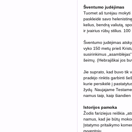
Šventumo judėjimas
Tuomet aš turėjau mokyti ap
paskleidė savo helenistinę 
kelius, bendrą valiutą, spo
ir įvairius rūbų stilius. 1
Šventumo judėjimas atskyrė
vyko 150 metų prieš Kristų
susirinkimus „asamblėjas“,
šeimų. (Hebrajiškai jos b
Jie suprato, kad buvo tik v
pradėjo rinktis garbinti š
kurie persikėlė į pastatytu
žydų. Naujajame Testamente 
namus taip, kaip šiandien
Istorijos pamoka
Žodis fariziejus reiškia „at
namus, kad jie būtų moko
Įstatymo pritaikymo komenta
gyventojų.