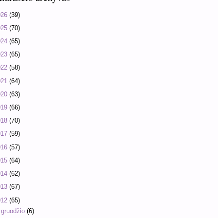
026
(39)
025
(70)
024
(65)
023
(65)
022
(58)
021
(64)
020
(63)
019
(66)
018
(70)
017
(59)
016
(57)
015
(64)
014
(62)
013
(67)
012
(65)
►
gruodžio
(6)