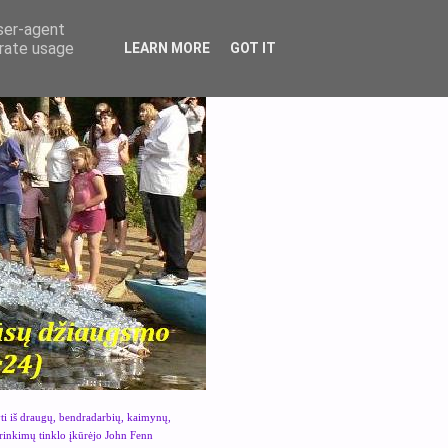
user-agent
erate usage
LEARN MORE
GOT IT
yti iš draugų, bendradarbių, kaimynų,
urinkimų tinklo įkūrėjo John Fenn