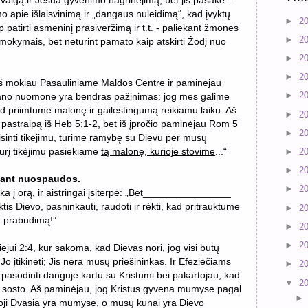
valgą ir Jėšua gyvenimo nagrinėjimą, bet jis pasakė –
apie išlaisvinimą ir „dangaus nuleidimą“, kad įvyktų
►
2
atirti asmeninį prasiveržimą ir t.t. - paliekant žmones
►
2
s mokymais, bet neturint pamato kaip atskirti Žodį nuo
►
2
►
2
 mokiau Pasauliniame Maldos Centre ir paminėjau
►
2
mano nuomone yra bendras pažinimas: jog mes galime
 kad priimtume malonę ir gailestingumą reikiamu laiku. Aš
►
2
tą pastraipą iš Heb 5:1-2, bet iš įpročio paminėjau Rom 5
►
2
eisinti tikėjimu, turime ramybę su Dievu per mūsų
urį tikėjimu pasiekiame
tą malonę, kurioje stovime
...
“
►
2
►
2
 ant nuospaudos.
►
2
a į orą, ir aistringai įsiterpė: „Bet________________
is Dievo, pasninkauti, raudoti ir rėkti, kad pritrauktume
►
2
ų prabudimą!”
►
2
►
2
ejui 2:4, kur sakoma, kad Dievas nori, jog visi būtų
a Jo įtikinėti; Jis nėra mūsų priešininkas. Ir Efeziečiams
►
2
asodinti danguje kartu su Kristumi bei pakartojau, kad
▼
2
e sosto. Aš paminėjau, jog Kristus gyvena mumyse pagal
ntoji Dvasia yra mumyse, o mūsų kūnai yra Dievo