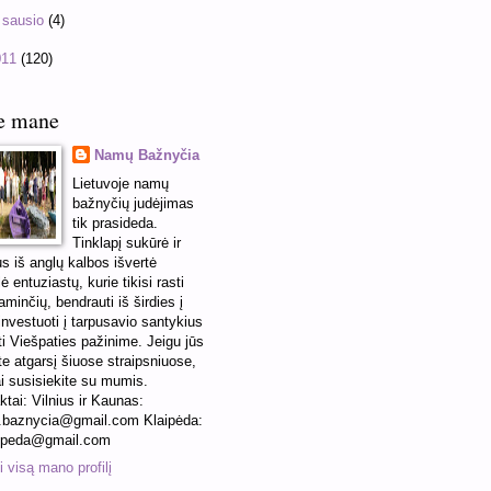
►
sausio
(4)
011
(120)
e mane
Namų Bažnyčia
Lietuvoje namų
bažnyčių judėjimas
tik prasideda.
Tinklapį sukūrė ir
us iš anglų kalbos išvertė
ė entuziastų, kurie tikisi rasti
minčių, bendrauti iš širdies į
 investuoti į tarpusavio santykius
ti Viešpaties pažinime. Jeigu jūs
te atgarsį šiuose straipsniuose,
ai susisiekite su mumis.
ktai: Vilnius ir Kaunas:
baznycia@gmail.com Klaipėda:
ipeda@gmail.com
 visą mano profilį