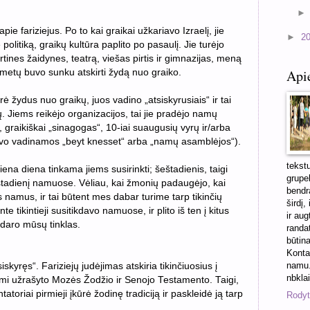
ie fariziejus. Po to kai graikai užkariavo Izraelį, jie
►
2
politiką, graikų kultūra paplito po pasaulį. Jie turėjo
rtines žaidynes, teatrą, viešas pirtis ir gimnazijas, meną
Api
00 metų buvo sunku atskirti žydą nuo graiko.
 žydus nuo graikų, juos vadino „atsiskyrusiais“ ir tai
. Jiems reikėjo organizacijos, tai jie pradėjo namų
 graikiškai „sinagogas“, 10-iai suaugusių vyrų ir/arba
uvo vadinamos „beyt knesset“ arba „namų asamblėjos“).
tekst
iena diena tinkama jiems susirinkti; šeštadienis, taigi
grupel
eštadienį namuose. Vėliau, kai žmonių padaugėjo, kai
bendra
s namus, ir tai būtent mes dabar turime tarp tikinčių
širdį,
tikintieji susitikdavo namuose, ir plito iš ten į kitus
ir aug
 daro mūsų tinklas.
randa
būtin
Konta
namu.
siskyręs“. Fariziejų judėjimas atskiria tikinčiuosius į
nbkla
mi užrašyto Mozės Žodžio ir Senojo Testamento. Taigi,
toriai pirmieji įkūrė žodinę tradiciją ir paskleidė ją tarp
Rodyti