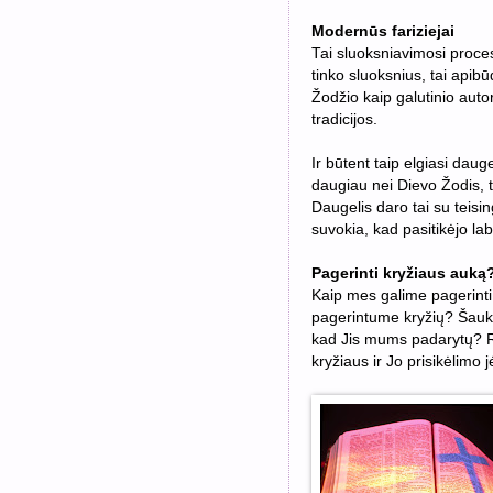
Modernūs fariziejai
Tai sluoksniavimosi proce
tinko sluoksnius, tai apibū
Žodžio kaip galutinio auto
tradicijos.
Ir būtent taip elgiasi dauge
daugiau nei Dievo Žodis, tai
Daugelis daro tai su teisin
suvokia, kad pasitikėjo la
Pagerinti kryžiaus auką
Kaip mes galime pagerinti
pagerintume kryžių? Šauk
kad Jis mums padarytų? R
kryžiaus ir Jo prisikėlimo 