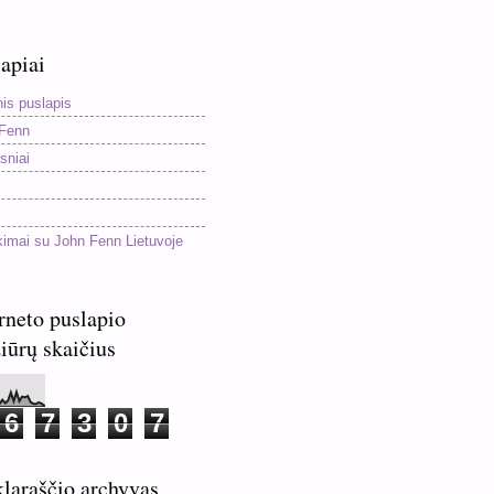
apiai
nis puslapis
Fenn
sniai
kimai su John Fenn Lietuvoje
rneto puslapio
iūrų skaičius
6
7
3
0
7
laraščio archyvas