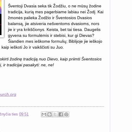
Šventoji Dvasia seka tik Žodžiu, o ne mūsų žodine
tradicija, kurią mes pagerbiame labiau nei Žodį. Kai
žmonės palieka Žodžio ir Šventosios Dvasios
balansą, jie atsiveria nešventoms dvasioms, nors
jie ir yra krikščionys. Keista, bet tai tiesa. Daugelis
gyvena su formulėmis ir stebisi, kur gi Dievas?
Šiandien mes ieškome formulių; Biblijoje jie ieškojo
kaip ieškoti Jo ir vaikščioti su Juo.
kirti žodinę tradiciją nuo Dievo, kaip priimti Šventosios
 ir tradicijai pasakyti: ne, ne!
urch.org
žnyčia
ties
09:51