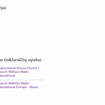
ėjai
 tinklaraščių sąrašas
upernatural House Church |
hurch Without Walls
ternational
hurch WithOut Walls
ternational Europe - Home