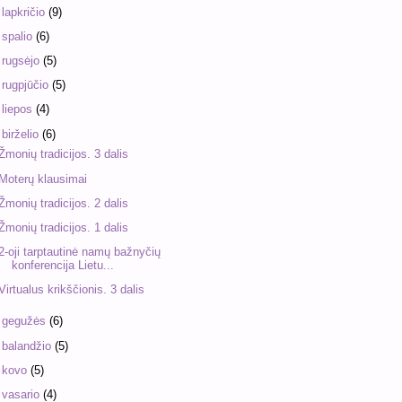
►
lapkričio
(9)
►
spalio
(6)
►
rugsėjo
(5)
►
rugpjūčio
(5)
►
liepos
(4)
▼
birželio
(6)
Žmonių tradicijos. 3 dalis
Moterų klausimai
Žmonių tradicijos. 2 dalis
Žmonių tradicijos. 1 dalis
2-oji tarptautinė namų bažnyčių
konferencija Lietu...
Virtualus krikščionis. 3 dalis
►
gegužės
(6)
►
balandžio
(5)
►
kovo
(5)
►
vasario
(4)