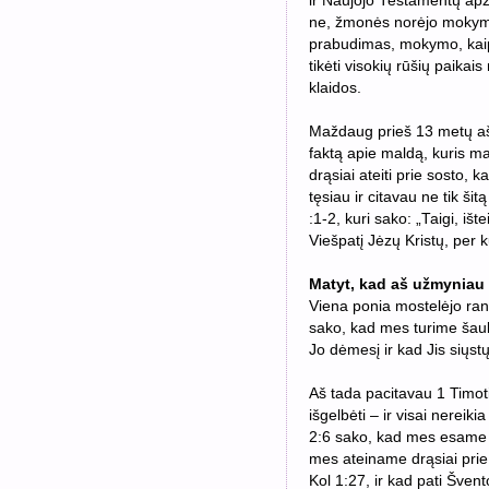
ir Naujojo Testamentų apž
ne, žmonės norėjo mokymo 
prabudimas, mokymo, kaip p
tikėti visokių rūšių paikai
klaidos.
Maždaug prieš 13 metų aš
faktą apie maldą, kuris 
drąsiai ateiti prie sosto,
tęsiau ir citavau ne tik ši
:1-2, kuri sako: „
Taigi, išt
Viešpatį Jėzų Kristų,
per k
Matyt, kad aš užmyniau
Viena ponia mostelėjo rank
sako, kad mes turime šaukt
Jo dėmesį ir kad Jis siųst
Aš tada pacitavau 1 Timoti
išgelbėti – ir visai nereiki
2:6 sako, kad mes esame p
mes ateiname drąsiai pri
Kol 1:27, ir kad pati Šve