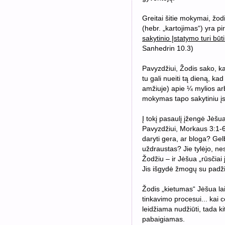
Greitai šitie mokymai, žod
(hebr. „kartojimas“) yra pi
sakytinio Įstatymo turi būt
Sanhedrin 10.3)
Pavyzdžiui, Žodis sako, kad
tu gali nueiti tą dieną, 
amžiuje) apie ¼ mylios arb
mokymas tapo sakytiniu įs
Į tokį pasaulį įžengė Jėšua
Pavyzdžiui, Morkaus 3:1-6
daryti gera, ar bloga? Gel
uždraustas? Jie tylėjo, nes
Žodžiu – ir Jėšua „rūsčiai 
Jis išgydė žmogų su padži
Žodis „kietumas“ Jėšua la
tinkavimo procesui... kai
leidžiama nudžiūti, tada k
pabaigiamas.