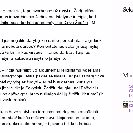
Sek
inė tradicija, tapo svarbesnė už rašytinį Žodį. Mišna
rmas ir svarbiausia žodiniame Įstatyme ir teigia, kad
i laikomasi dar labiau nei rašytinio Dievo Žodžio
. (M.
 jūs negalite daryti jokio darbo per šabatą. Taigi, kiek
kad tai nebūtų darbas? Komentatorius sako (mūsų mylių
a ½ km, ir kas viršaus – tai jau darbas. Taip tas
tatymu aukščiau rašytinio Įstatymo.
 – ir čia nukreipti Jo argumentai religiniams lyderiams.
Mano
 sinagogoje Jėšua paklausė lyderių, ar per šabatą tinka
bėti gyvybę ar žudyti – ar tai bus darbas, kuris yra
S
 jie visi tikėjo Sakytiniu Žodžiu daugiau nei Rašytiniu
C
juos apžvelgęs, buvo nuliūdęs dėl jų širdžių kietumo“ (ir
In
uvusia ranka).
C
In
ikais buvo statybinis terminas naudojamas apibūdinti
 cementas/ kalkės mišinys buvo klojamas ant sienos,
itas sluoksnis dedamas, ir tęsiama tol, kol darbas