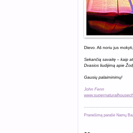
Dievo. Aš noriu jus mokyti, 
Sekančią savaitę – kaip ats
Dvasios liudijimą apie Žodį,
Gausių palaiminimų!
John Fenn
www.supernaturalhousech
Pranešimą parašė
Namų Ba