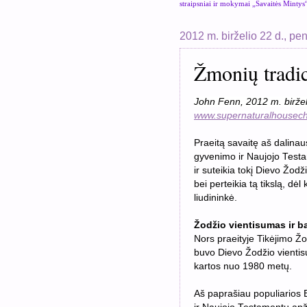
straipsniai ir mokymai „Savaitės Mintys
2012 m. birželio 22 d., pe
Žmonių tradici
John Fenn, 2012 m. biržel
www.supernaturalhousech
Praeitą savaitę aš dalina
gyvenimo ir Naujojo Testam
ir suteikia tokį Dievo Žodži
bei perteikia tą tikslą, dėl
liudininkė.
Žodžio vientisumas ir b
Nors praeityje Tikėjimo Ž
buvo Dievo Žodžio vientisu
kartos nuo 1980 metų.
Aš paprašiau populiarios 