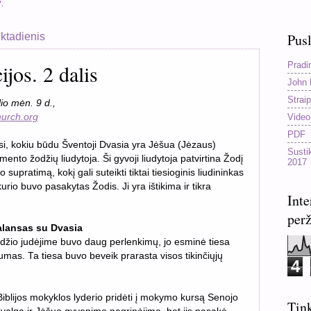
“.
nktadienis
Pusl
Pradi
jos. 2 dalis
John 
Straip
io mėn. 9 d.,
Video
urch.org
PDF
usi, kokiu būdu Šventoji Dvasia yra Jėšua (Jėzaus)
Susti
ento žodžių liudytoja. Ši gyvoji liudytoja patvirtina Žodį
2017
o supratimą, kokį gali suteikti tiktai tiesioginis liudininkas
 kurio buvo pasakytas Žodis. Ji yra ištikima ir tikra
Inte
perž
alansas su Dvasia
odžio judėjime buvo daug perlenkimų, jo esminė tiesa
mas. Ta tiesa buvo beveik prarasta visos tikinčiųjų
4
Biblijos mokyklos lyderio pridėti į mokymo kursą Senojo
Tink