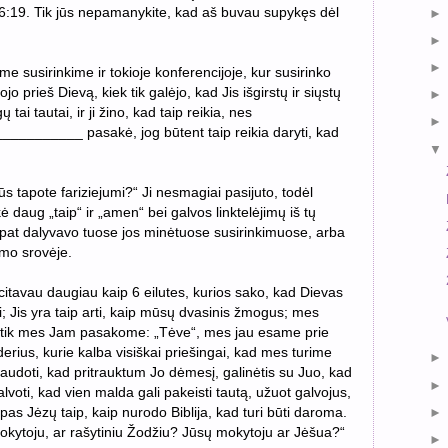
r 6:19. Tik jūs nepamanykite, kad aš buvau supykęs dėl
e susirinkime ir tokioje konferencijoje, kur susirinko
o prieš Dievą, kiek tik galėjo, kad Jis išgirstų ir siųstų
tai tautai, ir ji žino, kad taip reikia, nes
_________ pasakė, jog būtent taip reikia daryti, kad
ūs tapote fariziejumi?“ Ji
nesmagiai pasijuto, todėl
ė daug „taip“ ir „amen“ bei galvos linktelėjimų iš tų
p pat dalyvavo tuose jos minėtuose susirinkimuose, arba
imo srovėje.
citavau daugiau kaip 6 eilutes, kurios sako, kad Dievas
ti; Jis yra taip arti, kaip mūsų dvasinis žmogus; mes
i tik mes Jam pasakome: „Tėve“, mes jau esame prie
derius, kurie kalba visiškai priešingai, kad mes turime
audoti, kad pritrauktum Jo dėmesį, galinėtis su Juo, kad
alvoti, kad vien malda gali pakeisti tautą, užuot galvojus,
pas Jėzų taip, kaip nurodo Biblija, kad turi būti daroma.
mokytoju, ar rašytiniu Žodžiu? Jūsų mokytoju ar Jėšua?“