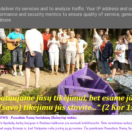
eliver its services and to analyze traffic. Your IP address and 
ormance and security metrics to ensure quality of service, gen
abuse.
OWI) - Pasaulinis Namų Surinkimų (Bažnyčių) tinklas
i Apaštalų darbų knygoje ir Pauliaus laiškuose yra normali krikščionybė. Šitie surinkimai sudar
kad augtų Kristuje ir, kad Viešpaties valia įvyktų jų gyvenime. Čia pateikiami Pasaulinio Namų S