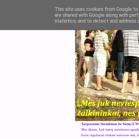
This site uses cookies from Google to d
are shared with Google along with perf
statistics, and to detect and address 
Tarptautinis Surinkimas be Sienų (CW
Mes tikime, kad namų surinkimai aprašyt
kurie reguliariai renkasi namuose tam, 