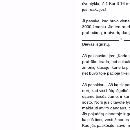
šventykla, iš 1 Kor 3:16 i
jos reakcijos!
Ji pasakė, kad buvo vienam
3000 žmonių. Jie ten raudoj
prabudimą, ir atvertų dangų 
________________ ir ____
Dievas išgirstų.
Aš paklausiau jos: „Kada j
pratrūko tirada, bet sulauk
žmonių klasėje, kurie tai
net buvo toje pačioje tikėj
Aš pasakiau: „Aš ką tik pa
nori, kad visi būtų išgelbė
esame teisūs Jame; ir ka
sosto. Nors jūs citavote ly
maldauti atviro dangaus, r
Jis pajudėtų planetoje ir g
kaip iš tiesų vesti žmones 
Kuo jūs patikėsite, savo 