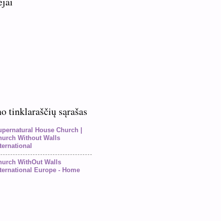
ėjai
 tinklaraščių sąrašas
upernatural House Church |
hurch Without Walls
ternational
hurch WithOut Walls
ternational Europe - Home