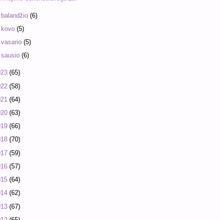
►
balandžio
(6)
►
kovo
(5)
►
vasario
(5)
►
sausio
(6)
023
(65)
022
(58)
021
(64)
020
(63)
019
(66)
018
(70)
017
(59)
016
(57)
015
(64)
014
(62)
013
(67)
012
(65)