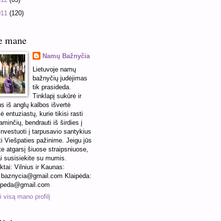
011
(120)
e mane
Namų Bažnyčia
Lietuvoje namų
bažnyčių judėjimas
tik prasideda.
Tinklapį sukūrė ir
us iš anglų kalbos išvertė
ė entuziastų, kurie tikisi rasti
minčių, bendrauti iš širdies į
 investuoti į tarpusavio santykius
ti Viešpaties pažinime. Jeigu jūs
te atgarsį šiuose straipsniuose,
ai susisiekite su mumis.
ktai: Vilnius ir Kaunas:
baznycia@gmail.com Klaipėda:
ipeda@gmail.com
 visą mano profilį