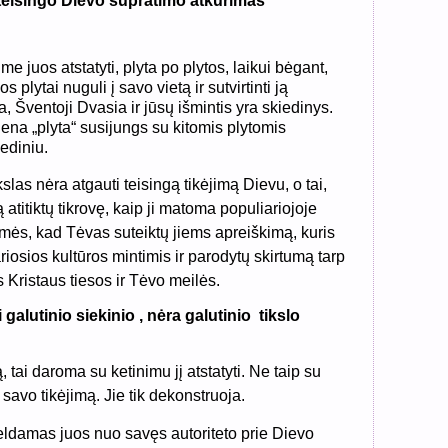
teisingo Dievo supratimo atkūrimas
me juos atstatyti, plyta po plytos, laikui bėgant,
s plytai nuguli į savo vietą ir sutvirtinti ją
sa, Šventoji Dvasia ir jūsų išmintis yra skiedinys.
viena „plyta“ susijungs su kitomis plytomis
ediniu.
slas nėra atgauti teisingą tikėjimą Dievu, o tai,
ą atitiktų tikrovę, kaip ji matoma populiariojoje
amės, kad Tėvas suteiktų jiems apreiškimą, kuris
riosios kultūros mintimis ir parodytų skirtumą tarp
 Kristaus tiesos ir Tėvo meilės.
galutinio siekinio , nėra galutinio tikslo
 tai daroma su ketinimu jį atstatyti. Ne taip su
 savo tikėjimą. Jie tik dekonstruoja.
eldamas juos nuo savęs autoriteto prie Dievo