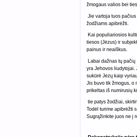
žmogaus valios bei ties
Jie vartoja tuos pačiu
žodžiams apibrėžti.
Kai populiariosios kul
tiesos (Jėzus) ir subje
painus ir neaiškus.
Labai dažnas tų pačių 
yra Jehovos liudytojai. 
sukūrė Jėzų kaip vyriau
Jis buvo tik žmogus, o 
prikeltas iš numirusių k
t
ie patys žodžiai, skirt
Todėl turime apibrėžti
Sugrąžinkite juos ne į r