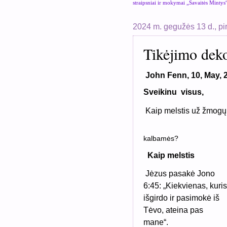
straipsniai ir mokymai „Savaitės Mintys
2024 m. gegužės 13 d., pi
Tikėjimo deko
John Fenn, 10, May, 
Sveikinu visus,
Kaip melstis už žmogų,
kalbamės?
Kaip melstis
Jėzus pasakė Jono
6:45: „Kiekvienas, kuris
išgirdo ir pasimokė iš
Tėvo, ateina pas
mane“.