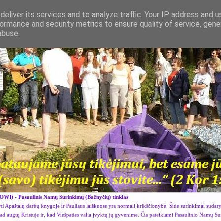
eliver its services and to analyze traffic. Your IP address and 
ormance and security metrics to ensure quality of service, gen
abuse.
OWI) - Pasaulinis Namų Surinkimų (Bažnyčių) tinklas
i Apaštalų darbų knygoje ir Pauliaus laiškuose yra normali krikščionybė. Šitie surinkimai sudar
kad augtų Kristuje ir, kad Viešpaties valia įvyktų jų gyvenime. Čia pateikiami Pasaulinio Namų S