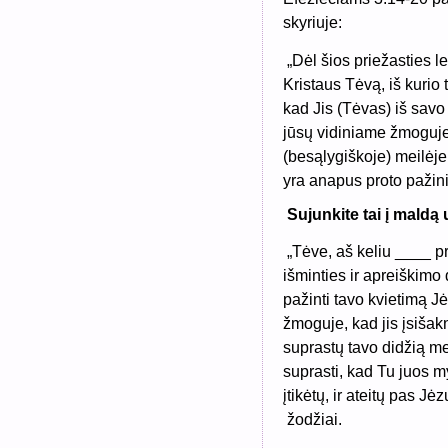
skyriuje:
„Dėl šios priežasties 
Kristaus Tėvą, iš kurio
kad Jis (Tėvas) iš savo
jūsų vidiniame žmoguje..
(besąlygiškoje) meilėje
yra anapus proto pažini
Sujunkite tai į maldą
„Tėve, aš keliu ____ p
išminties ir apreiškimo
pažinti tavo kvietimą J
žmoguje, kad jis įsišakny
suprastų tavo didžią mei
suprasti, kad Tu juos myl
įtikėtų, ir ateitų pas Jėz
žodžiai.