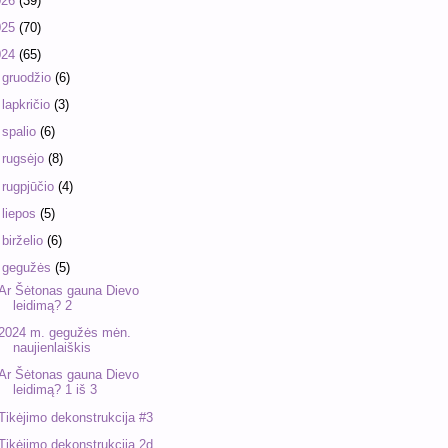
026
(39)
025
(70)
024
(65)
►
gruodžio
(6)
►
lapkričio
(3)
►
spalio
(6)
►
rugsėjo
(8)
►
rugpjūčio
(4)
►
liepos
(5)
►
birželio
(6)
▼
gegužės
(5)
Ar Šėtonas gauna Dievo
leidimą? 2
2024 m. gegužės mėn.
naujienlaiškis
Ar Šėtonas gauna Dievo
leidimą? 1 iš 3
Tikėjimo dekonstrukcija #3
Tikėjimo dekonstrukcija 2d.