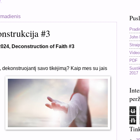
“.
rmadienis
Pusl
Pradi
nstrukcija #3
John 
Straip
2024, Deconstruction of Faith #3
Video
PDF
 dekonstruojantį savo tikėjimą? Kaip mes su jais
Susti
2017
Inte
perž
u
n
Tink