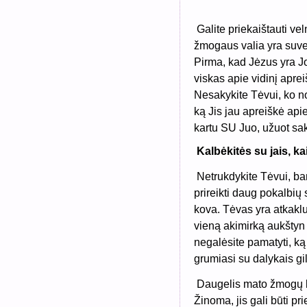
G
alite priekaištauti ve
žmogaus valia yra suver
Pirma, kad Jėzus yra Jo
viskas apie vidinį apre
Nesakykite Tėvui, ko nor
ką Jis jau apreiškė apie
kartu SU Juo, užuot sak
Kalbėkitės su jais, kai
Netrukdykite Tėvui, ba
prireikti daug pokalbių 
kova. Tėvas yra atkaklus
vieną akimirką aukštyn 
negalėsite pamatyti, k
grumiasi su dalykais gil
Daugelis mato žmogų be
Žinoma, jis gali būti pr