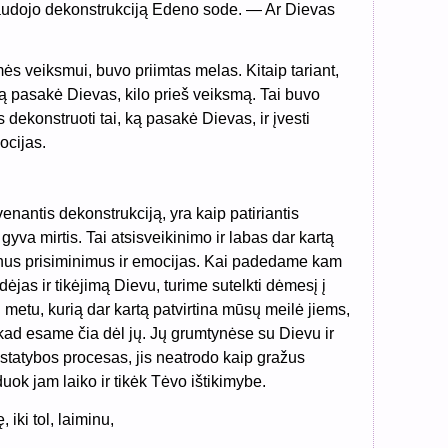
audojo dekonstrukciją Edeno sode. — Ar Dievas
ės veiksmui, buvo priimtas melas. Kitaip tariant,
 ką pasakė Dievas, kilo prieš veiksmą. Tai buvo
 dekonstruoti tai, ką pasakė Dievas, ir įvesti
ocijas.
nantis dekonstrukciją, yra kaip patiriantis
yva mirtis. Tai atsisveikinimo ir labas dar kartą
enus prisiminimus ir emocijas. Kai padedame kam
dėjas ir tikėjimą Dievu, turime sutelkti dėmesį į
 metu, kurią dar kartą patvirtina mūsų meilė jiems,
ad esame čia dėl jų. Jų grumtynėse su Dievu ir
s statybos procesas, jis neatrodo kaip gražus
uok jam laiko ir tikėk Tėvo ištikimybe.
 iki tol, laiminu,