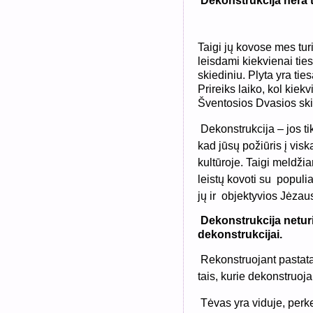
Dekonstrukcija nėra 
Taigi jų kovose mes turi
leisdami kiekvienai tieso
skiediniu. Plyta yra tie
Prireiks laiko, kol kiek
Šventosios Dvasios ski
Dekonstrukcija – jos tik
kad jūsų požiūris į visk
kultūroje. Taigi meldži
leistų kovoti su
populia
jų ir
objektyvios Jėzaus
Dekonstrukcija neturi 
dekonstrukcijai.
Rekonstruojant pastatą,
tais, kurie dekonstruoja
Tėvas yra viduje, perk