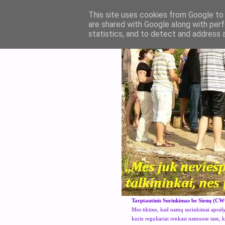
This site uses cookies from Google to d
are shared with Google along with perf
statistics, and to detect and address 
Tarptautinis Surinkimas be Sienų (CW
Mes tikime, kad namų surinkimai aprašyt
kurie reguliariai renkasi namuose tam, 