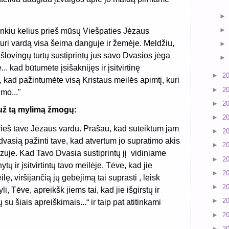
lenkiu kelius prieš mūsų Viešpaties Jėzaus
 turi vardą visa šeima danguje ir žemėje. Meldžiu,
 šlovingų turtų sustiprintų jus savo Dvasios jėga
. kad būtumėte įsišaknijęs ir įsitvirtinę
►
2
, kad pažintumėte visą Kristaus meilės apimtį, kuri
►
2
mo..."
►
2
 už tą mylimą žmogų:
►
2
rieš tave Jėzaus vardu. Prašau, kad suteiktum jam
►
2
 dvasią pažinti tave, kad atvertum jo supratimo akis
►
2
ėzuje. Kad Tavo Dvasia sustiprintų jį
vidiniame
►
2
tų ir įsitvirtintų tavo meilėje, Tėve, kad jie
►
2
lę, viršijančią jų gebėjimą tai suprasti , leisk
►
2
i, Tėve, apreikšk jiems tai, kad jie išgirstų ir
►
2
ų su šiais apreiškimais...“ ir taip pat atitinkami
►
2
►
2