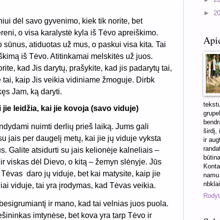
►
2
lniui dėl savo gyvenimo, kiek tik norite, bet
eni, o visa karalystė kyla iš Tėvo apreiškimo.
Api
 sūnus, atiduotas už mus, o paskui visa kita. Tai
iškimą iš Tėvo. Atitinkamai melskitės už juos.
ite, kad Jis darytų, prašykite, kad jis padarytų tai,
 tai, kaip Jis veikia vidiniame žmoguje. Dirbk
ęs Jam, ką daryti.
tekst
 jie leidžia, kai jie kovoja (savo viduje)
grupel
bendra
ndydami nuimti derlių prieš laiką. Jums gali
širdį,
su jais per daugelį metų, kai jie jų viduje vyksta
ir aug
randa
. Galite atsidurti su jais kelionėje kalneliais –
būtin
ir viskas dėl Dievo, o kitą – žemyn slėnyje. Jūs
Konta
ą Tėvas
daro jų viduje, bet kai matysite, kaip jie
namu.
nbkla
iai viduje, tai yra įrodymas, kad Tėvas veikia.
Rodyti
sigrumiantį ir mano, kad tai velnias juos puola.
iešininkas imtynėse, bet kova yra tarp Tėvo ir