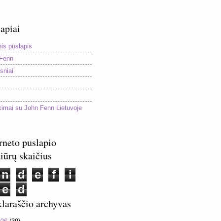
apiai
nis puslapis
Fenn
sniai
kimai su John Fenn Lietuvoje
rneto puslapio
iūrų skaičius
n
d
e
f
i
e
d
laraščio archyvas