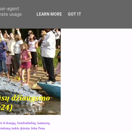
user-agent
erate usage
LEARN MORE
GOT IT
yti iš draugų, bendradarbių, kaimynų,
urinkimų tinklo įkūrėjo John Fenn