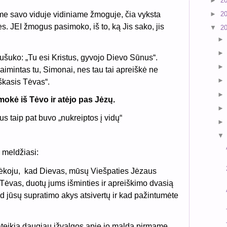
►
2
me savo viduje vidiniame žmoguje, čia vyksta
►
2
ės. JEI žmogus pasimoko, iš to, ką Jis sako, jis
▼
2
ušuko: „Tu esi Kristus, gyvojo Dievo Sūnus“.
imintas tu, Simonai, nes tau tai apreiškė ne
kasis Tėvas“.
imokė iš Tėvo ir atėjo pas Jėzų.
s taip pat buvo „nukreiptos į vidų“
 meldžiasi:
dėkoju,
kad Dievas, mūsų Viešpaties Jėzaus
Tėvas, duotų jums išminties ir apreiškimo dvasią
d jūsų supratimo akys atsivertų ir kad pažintumėte
teikia daugiau įžvalgos apie jo maldą pirmame