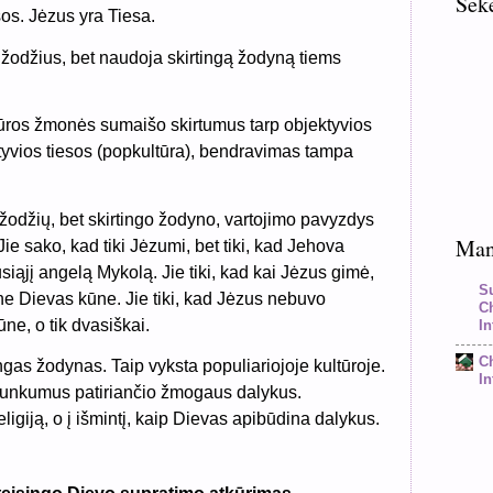
Sek
os. Jėzus yra Tiesa.
s žodžius, bet naudoja skirtingą žodyną tiems
tūros žmonės sumaišo skirtumus tarp objektyvios
ktyvios tiesos (popkultūra), bendravimas tampa
žodžių, bet skirtingo žodyno, vartojimo pavyzdys
Mano
Jie sako, kad tiki Jėzumi, bet tiki, kad Jehova
siąjį angelą Mykolą. Jie tiki, kad kai Jėzus gimė,
S
ne Dievas kūne. Jie tiki, kad Jėzus nebuvo
C
ūne, o tik dvasiškai.
In
C
ingas žodynas. Taip vyksta populiariojoje kultūroje.
In
 sunkumus patiriančio žmogaus dalykus.
eligiją, o į išmintį, kaip Dievas apibūdina dalykus.