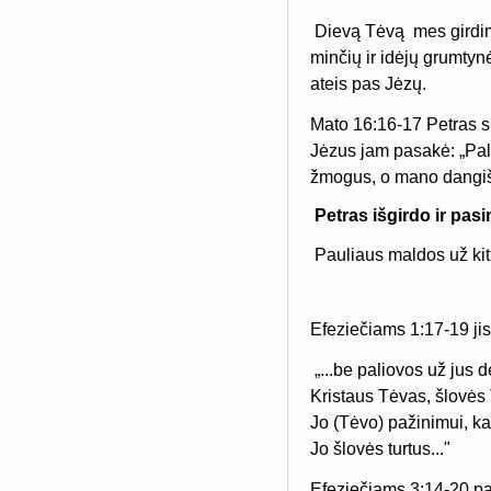
Dievą Tėvą
mes girdi
minčių ir idėjų grumtyn
ateis pas Jėzų.
Mato 16:16-17 Petras s
Jėzus jam pasakė: „Pala
žmogus, o mano dangiš
Petras išgirdo ir pas
Pauliaus maldos už kitu
Efeziečiams 1:17-19 jis
„...be paliovos už jus 
Kristaus Tėvas, šlovės 
Jo (Tėvo) pažinimui, ka
Jo šlovės turtus..."
Efeziečiams 3:14-20 pa