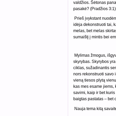
valdžios. Šėtonas pan
pasakė? (Pradžios 3:1)
Prieš įvykstant nuodėm
idėja dekonstruoti tai,
melas, bet melas skirtas
sumaištį į mintis bei em
M
ylimas žmogus, išgyve
skyrybas. Skyrybos yra g
ciklas, sužadinantis s
nors rekonstruoti savo i
vieną tiesos plytą vienu
kas mes esame jiems, k
savimi, kaip ir bet kuri
baigtas pastatas – bet d
Nauja tema kitą savaitę,