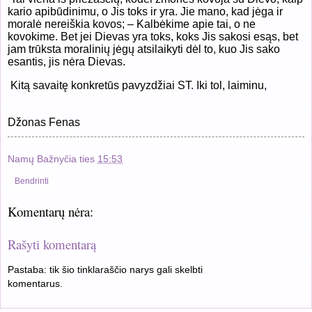
kario apibūdinimu, o Jis toks ir yra. Jie mano, kad jėga ir
moralė nereiškia kovos; – Kalbėkime apie tai, o ne
kovokime. Bet jei Dievas yra toks, koks Jis sakosi esąs, bet
jam trūksta moralinių jėgų atsilaikyti dėl to, kuo Jis sako
esantis, jis nėra Dievas.
Kitą savaitę konkretūs pavyzdžiai ST. Iki tol, laiminu,
Džonas Fenas
Namų Bažnyčia
ties
15:53
Bendrinti
Komentarų nėra:
Rašyti komentarą
Pastaba: tik šio tinklaraščio narys gali skelbti
komentarus.