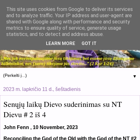
This site uses cookies from Google to deliver its services
and to analyze traffic. Your IP address and user-agent are
shared with Google along with performance and security
metrics to ensure quality of service, generate usage
statistics, and to detect and address abuse.
LEARN MORE
GOT IT
▼
2023 m. lapkričio 11 d., šeštadienis
Senųjų laikų Dievo suderinimas su NT
Dievu # 2 iš 4
John Fenn , 10 November, 2023
Reconciling the God of the Old with the God of the NT #2