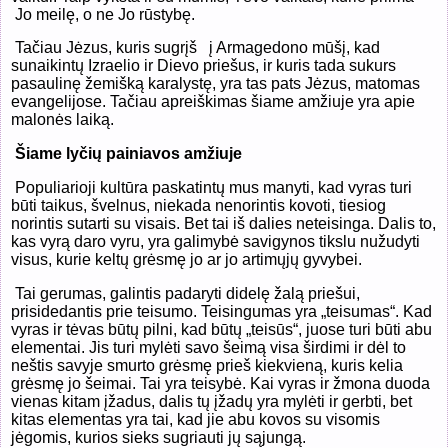
Jo meilę, o ne Jo rūstybę.
Tačiau Jėzus, kuris sugrįš
į Armagedono mūšį, kad
sunaikintų Izraelio ir Dievo priešus, ir kuris tada sukurs
pasaulinę žemišką karalystę, yra tas pats Jėzus, matomas
evangelijose. Tačiau apreiškimas šiame amžiuje yra apie
malonės laiką.
Šiame lyčių painiavos amžiuje
Populiarioji kultūra paskatintų mus manyti, kad vyras turi
būti taikus, švelnus, niekada nenorintis kovoti, tiesiog
norintis sutarti su visais. Bet tai iš dalies neteisinga. Dalis to,
kas vyrą daro vyru, yra galimybė savigynos tikslu nužudyti
visus, kurie keltų grėsmę jo ar jo artimųjų gyvybei.
Tai gerumas, galintis padaryti didelę žalą priešui,
prisidedantis prie teisumo. Teisingumas yra „teisumas“. Kad
vyras ir tėvas būtų pilni, kad būtų „teisūs“, juose turi būti abu
elementai. Jis turi mylėti savo šeimą visa širdimi ir dėl to
neštis savyje smurto grėsmę prieš kiekvieną, kuris kelia
grėsmę jo šeimai. Tai yra teisybė. Kai vyras ir žmona duoda
vienas kitam įžadus, dalis tų įžadų yra mylėti ir gerbti, bet
kitas elementas yra tai, kad jie abu kovos su visomis
jėgomis, kurios sieks sugriauti jų sąjungą.