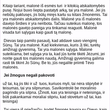
Kitaip tariant, malonė iš esmės turi
ir kitokią atskaitomybės
pusę. Nojui buvo liepta pastatyti arką, tai yra malonė. Jei jis
nebūtų paklusęs, jis būtų miręs kartu su kitais žmonėmis. Tai
yra malonės atskaitomybės dalis. Malonė yra iš malonės
davėjo širdies ir yra neribota. Tačiau suteikus malonę, tos
malonės gavėjo pareiga yra tinkamai reaguoti. Malonė
visada turi sąlygas kaip gauti tą malonę.
Dievas taip pamilo pasaulį, kad atidavė savo viengimį
Sūnų. Tai yra malonė. Kad kiekvienas, kuris Jį tiki, turėtų
amžinąjį gyvenimą. Tai yra malonės sąlyga. Malonė
suteikiama, bet sąlyga yra ta, kad jūs turite tikėti Jėzumi, jei
norite gauti tos malonės naudą. Amžinąjį gyvenimą galima
rasti tik tikint Jo Sūnų. Be to, jūs negalite priimti Tėvo
malonės.
Jei žmogus negali pakovoti
​už tai, ką jis tiki ir už tuos, kuriuos myli, tai nėra stiprybė ir
teisumas, tai yra silpnumas. Savikontrolė be moralinio
pagrindo yra silpna. (Žinoti, kas yra teisinga ir neteisinga, ir
būti pakankamai moraliai stipriu, kad stovėtum už tai, kas
teisinga)
Tai viena iš priežasčių, kodėl žmonės kovoja su Dievo, kaip