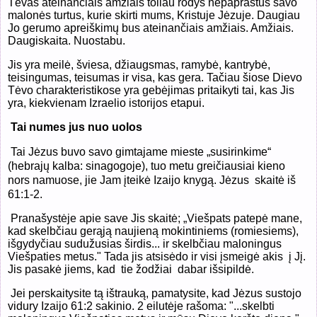
Tėvas ateinančiais amžiais toliau rodys nepaprastus savo
malonės turtus, kurie skirti mums, Kristuje Jėzuje. Daugiau
Jo gerumo apreiškimų bus ateinančiais amžiais. Amžiais.
Daugiskaita. Nuostabu.
Jis yra meilė, šviesa, džiaugsmas, ramybė, kantrybė,
teisingumas, teisumas ir visa, kas gera. Tačiau šiose Dievo
Tėvo charakteristikose yra gebėjimas pritaikyti tai, kas Jis
yra, kiekvienam Izraelio istorijos etapui.
Tai numes jus nuo uolos
T
ai Jėzus buvo savo gimtajame mieste „susirinkime“
(hebrajų kalba: sinagogoje), tuo metu greičiausiai kieno
nors namuose, jie Jam įteikė Izaijo knygą. Jėzus
skaitė iš
61:1-2.
Pranašystėje apie save Jis skaitė; „Viešpats patepė mane,
kad skelbčiau gerąją naujieną mokintiniems (romiesiems),
išgydyčiau sudužusias širdis... ir skelbčiau maloningus
Viešpaties metus." Tada jis atsisėdo ir visi įsmeigė akis
į Jį.
Jis pasakė jiems, kad
tie žodžiai
dabar išsipildė.
J
ei perskaitysite tą ištrauką, pamatysite, kad Jėzus sustojo
vidury Izaijo 61:2 sakinio. 2 eilutėje rašoma: "...skelbti