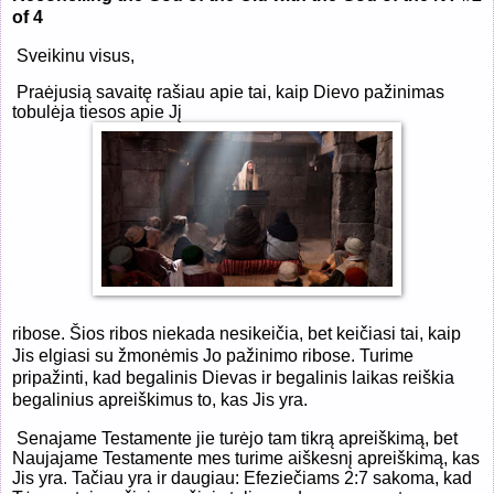
of 4
Sveikinu visus,
Praėjusią savaitę rašiau apie tai, kaip Dievo pažinimas
tobulėja tiesos apie Jį
ribose. Šios ribos niekada nesikeičia, bet keičiasi tai, kaip
Jis elgiasi su žmonėmis Jo pažinimo ribose. Turime
pripažinti, kad begalinis Dievas ir begalinis laikas reiškia
begalinius apreiškimus to, kas Jis yra.
Senajame Testamente jie turėjo tam tikrą apreiškimą, bet
Naujajame Testamente mes turime aiškesnį apreiškimą, kas
Jis yra. Tačiau yra ir daugiau: Efeziečiams 2:7 sakoma, kad