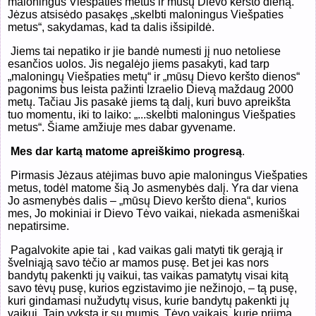
maloningus Viešpaties metus ir mūsų Dievo keršto dieną."
Jėzus atsisėdo pasakęs „skelbti maloningus Viešpaties
metus“, sakydamas, kad ta dalis išsipildė.
Jiems tai nepatiko ir jie bandė numesti jį nuo netoliese
esančios uolos. Jis negalėjo jiems pasakyti, kad tarp
„maloningų Viešpaties metų“ ir „mūsų Dievo keršto dienos“
pagonims bus leista pažinti Izraelio Dievą maždaug 2000
metų. Tačiau Jis pasakė jiems tą dalį, kuri buvo apreikšta
tuo momentu, iki to laiko: „...skelbti maloningus Viešpaties
metus“. Šiame amžiuje mes dabar gyvename.
Mes dar kartą matome apreiškimo progresą
.
Pirmasis Jėzaus atėjimas buvo apie maloningus Viešpaties
metus, todėl matome šią Jo asmenybės dalį. Yra dar viena
Jo asmenybės dalis – „mūsų Dievo keršto diena“, kurios
mes, Jo mokiniai ir Dievo Tėvo vaikai, niekada asmeniškai
nepatirsime.
Pagalvokite apie tai , kad vaikas gali matyti tik gerąją ir
švelniąją savo tėčio ar mamos pusę. Bet jei kas nors
bandytų pakenkti jų vaikui, tas vaikas pamatytų visai kitą
savo tėvų pusę, kurios egzistavimo jie nežinojo, – tą pusę,
kuri gindamasi nužudytų visus, kurie bandytų pakenkti jų
vaikui. Taip vyksta ir su mumis, Tėvo vaikais, kurie priima