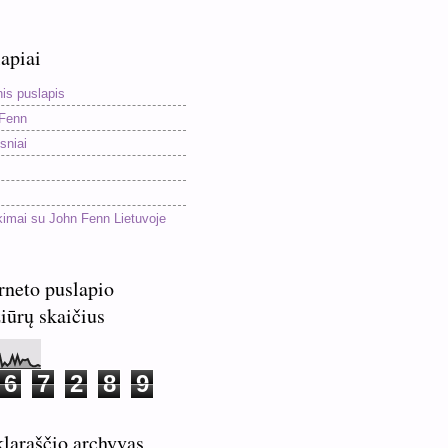
apiai
nis puslapis
Fenn
sniai
kimai su John Fenn Lietuvoje
rneto puslapio
iūrų skaičius
6
7
2
8
9
laraščio archyvas