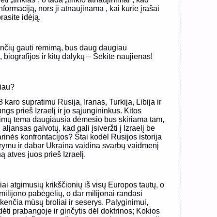
ormaciją, nors ji atnaujinama , kai kurie įrašai
rasite idėją.
linčių gauti rėmimą, bus daug daugiau
 biografijos ir kitų dalykų – Sekite naujienas!
liau?
 karo supratimu Rusija, Iranas, Turkija, Libija ir
gs prieš Izraelį ir jo sąjungininkus. Kitos
kimų tema daugiausia dėmesio bus skiriama tam,
aljansas galvotų, kad gali įsiveržti į Izraelį be
rinės konfrontacijos? Štai kodėl Rusijos istorija
Krymu ir dabar Ukraina vaidina svarbų vaidmenį
 atves juos prieš Izraelį.
ai atgimusių krikščionių iš visų Europos tautų, o
milijono pabėgėlių, o dar milijonai randasi
 kenčia mūsų broliai ir seserys. Palyginimui,
ėdėti prabangoje ir ginčytis dėl doktrinos; Kokios