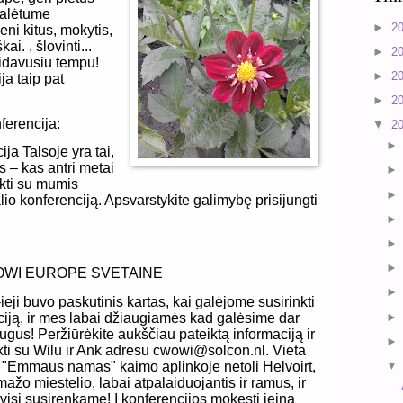
galėtume
►
2
eni kitus, mokytis,
ai. , šlovinti...
►
2
aidavusiu tempu!
►
2
ja taip pat
►
2
ferencija:
▼
2
ja Talsoje yra tai,
 – kas antri metai
nkti su mumis
alio konferenciją. Apsvarstykite galimybę prisijungti
OWI EUROPE SVETAINE
eji buvo paskutinis kartas, kai galėjome susirinkti
iją, ir mes labai džiaugiamės kad galėsime dar
ugus! Peržiūrėkite aukščiau pateiktą informaciją ir
iekti su Wilu ir Ank adresu cwowi@solcon.nl. Vieta
, "Emmaus namas" kaimo aplinkoje netoli Helvoirt,
ažo miestelio, labai atpalaiduojantis ir ramus, ir
 visi susirenkame! Į konferencijos mokestį įeina