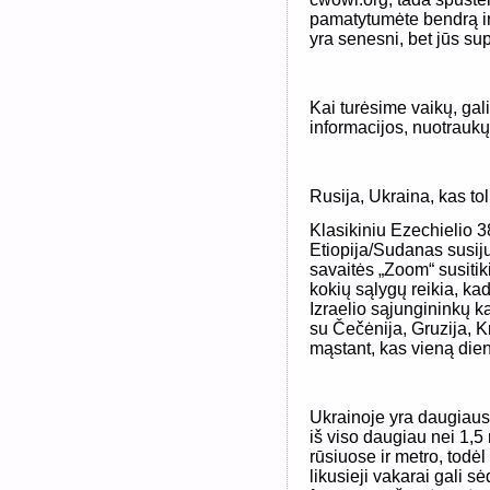
pamatytumėte bendrą inf
yra senesni, bet jūs sup
Kai turėsime vaikų, ga
informacijos, nuotraukų,
Rusija, Ukraina, kas to
Klasikiniu Ezechielio 38
Etiopija/Sudanas susijun
savaitės „Zoom“ susiti
kokių sąlygų reikia, kad 
Izraelio sąjungininkų ka
su Čečėnija, Gruzija, 
mąstant, kas vieną dieną
Ukrainoje yra daugiausi
iš viso daugiau nei 1,5 
rūsiuose ir metro, todėl
likusieji vakarai gali s