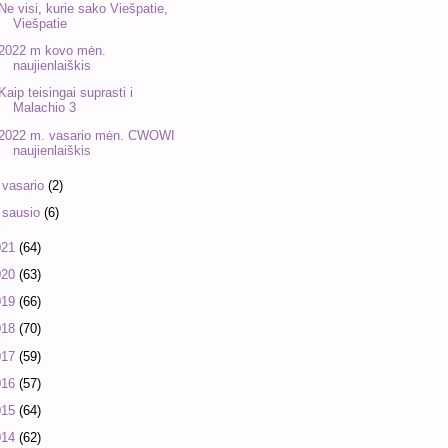
Ne visi, kurie sako Viešpatie,
Viešpatie
2022 m kovo mėn.
naujienlaiškis
Kaip teisingai suprasti i
Malachio 3
2022 m. vasario mėn. CWOWI
naujienlaiškis
►
vasario
(2)
►
sausio
(6)
021
(64)
020
(63)
019
(66)
018
(70)
017
(59)
016
(57)
015
(64)
014
(62)