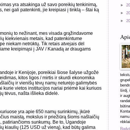
imas yra atsakinga už savo poreikių tenkinimą,
►
2
 nei gali patenkinti, jie kreipiasi į tinklą – štai ką
►
2
►
2
žmonių to nežinant, mes visada grąžindavome
Api
erių kiekvienais metais, kad patenkintume
pe niekam netrūktų. Tik retais atvejais dėl
čiame kreipimąsi į JAV / Kanadą ar draugams
doje ir Kenijoje, poreikiai šiose šalyse užgožė
tekst
eidimas, kitos ligos / mirtis ir skurdi ekonomika
grupel
ašlaičių ir vienišų tėvų namų neturėjo galimybės
bendra
ai kurie vietos institucijos nariai priėmė kai kuriuos
širdį,
 jų tėvus, našta išlieka didelė.
ir aug
randa
būtin
Konta
 kuriuose yra apie 650 namų surinkimų, įkūrė
namu.
čius maistą, mokslus ir priežiūrą šioms našlaičių
nbkla
s, patiriančioms sunkumų. Be to, Ugandoje
ių kiaulių (125 USD už vieną), kad būtų galima
Rodyti