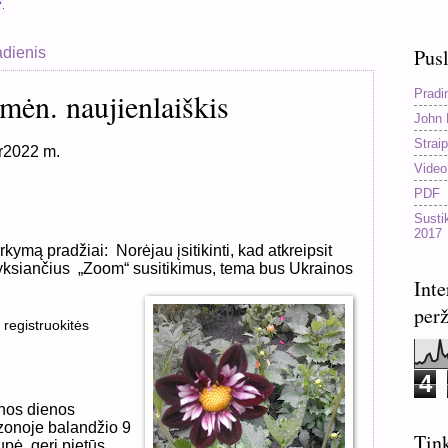
“.
adienis
Pusl
Pradi
mėn. naujienlaiškis
John 
Straip
r2022 m.
Video
PDF
Susti
2017
arkymą pradžiai:
Norėjau įsitikinti, kad atkreipsit
vyksiančius
„Zoom“ susitikimus, tema bus Ukrainos
Inte
perž
 registruokitės
4
nos dienos
izonoje balandžio 9
Tink
upė, geri pietūs