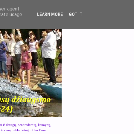
user-agent
erate usage
LEARN MORE
GOT IT
yti iš draugų, bendradarbių, kaimynų,
urinkimų tinklo įkūrėjo John Fenn