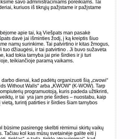
liksime savo administraciniams poreikiams. Tai
eriai, kuriuos iš tikrųjų pažįstame ir pažįstame
bėjome apie tai, ką Viešpats man pasakė
ats davė jai išminties žodį, į ką kreiptis šiuo
me namų surinkime. Tai patvirtino ir kitas žmogus,
Ji tuo džiaugėsi, ir tai patvirtino . Ji buvo sužavėta
, kad tokia tarnyba jai prie širdies ir ji turi
kloje, teikiančioje paramą vaikams.
darbo dienai, kad padėtų organizuoti šią „cwowi“
„Kids Without Walls“ arba „KWOW“ (K-WOW). Tarp
mpiuterių programuotoją, kuris padeda užtikrinti,
 veiktų, ir tai yra jam prie širdies – nuostabu, kaip
vietą, turintį patirties ir širdies šiam tarnybos
ol būsime pasirengę skelbti rėmimui skirtų vaikų
s. Tačiau kol kas mūsų svetainėje galite eiti į
ti „tinklas“, o tada „tinklo atnaujinimai“, kad