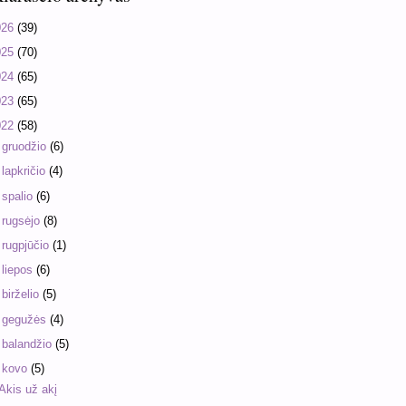
026
(39)
025
(70)
024
(65)
023
(65)
022
(58)
►
gruodžio
(6)
►
lapkričio
(4)
►
spalio
(6)
►
rugsėjo
(8)
►
rugpjūčio
(1)
►
liepos
(6)
►
birželio
(5)
►
gegužės
(4)
►
balandžio
(5)
▼
kovo
(5)
Akis už akį