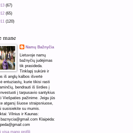
013
(67)
012
(65)
011
(120)
e mane
Namų Bažnyčia
Lietuvoje namų
bažnyčių judėjimas
tik prasideda.
Tinklapį sukūrė ir
us iš anglų kalbos išvertė
ė entuziastų, kurie tikisi rasti
minčių, bendrauti iš širdies į
 investuoti į tarpusavio santykius
ti Viešpaties pažinime. Jeigu jūs
te atgarsį šiuose straipsniuose,
ai susisiekite su mumis.
ktai: Vilnius ir Kaunas:
baznycia@gmail.com Klaipėda:
ipeda@gmail.com
 visą mano profilį