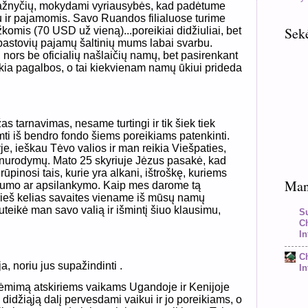
bažnyčių, mokydami vyriausybės, kad padėtume
u ir pajamomis. Savo Ruandos filialuose turime
Sek
omis (70 USD už vieną)...poreikiai didžiuliai, bet
astovių pajamų šaltinių mums labai svarbu.
, nors be oficialių našlaičių namų, bet pasirenkant
eikia pagalbos, o tai kiekvienam namų ūkiui prideda
tarnavimas, nesame turtingi ir tik šiek tiek
ti iš bendro fondo šiems poreikiams patenkinti.
je, ieškau Tėvo valios ir man reikia Viešpaties,
 nurodymų. Mato 25 skyriuje Jėzus pasakė, kad
 rūpinosi tais, kurie yra alkani, ištroškę, kuriems
Mano
ngumo ar apsilankymo. Kaip mes darome tą
prieš kelias savaites viename iš mūsų namų
uteikė man savo valią ir išmintį šiuo klausimu,
S
C
In
C
ja, noriu jus supažindinti .
In
ėmimą atskiriems vaikams Ugandoje ir Kenijoje
idžiąją dalį pervesdami vaikui ir jo poreikiams, o