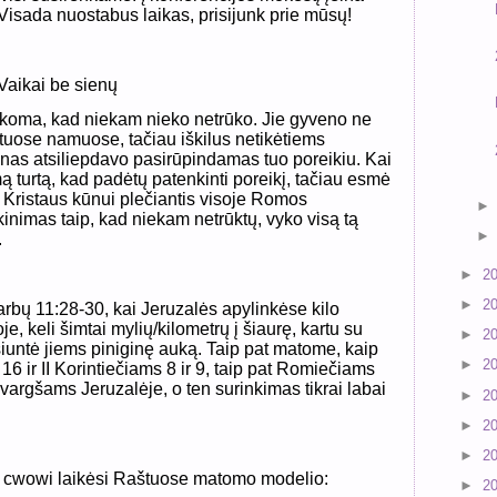
Visada nuostabus laikas, prisijunk prie mūsų!
 Vaikai be sienų
koma, kad niekam nieko netrūko. Jie gyveno ne
tuose namuose, tačiau iškilus netikėtiems
ūnas atsiliepdavo pasirūpindamas tuo poreikiu. Kai
 turtą, kad padėtų patenkinti poreikį, tačiau esmė
 Kristaus kūnui plečiantis visoje Romos
kinimas taip, kad niekam netrūktų, vyko visą tą
.
►
2
►
2
rbų 11:28-30, kai Jeruzalės apylinkėse kilo
e, keli šimtai mylių/kilometrų į šiaurę, kartu su
►
2
iuntė jiems piniginę auką. Taip pat matome, kaip
►
2
16 ir II Korintiečiams 8 ir 9, taip pat Romiečiams
argšams Jeruzalėje, o ten surinkimas tikrai labai
►
2
►
2
►
2
 cwowi laikėsi Raštuose matomo modelio:
►
2