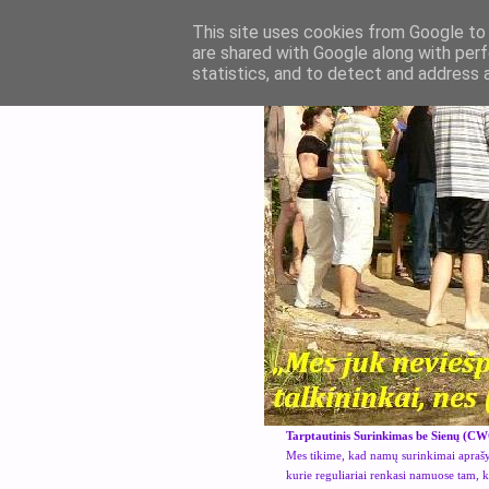
This site uses cookies from Google to d
are shared with Google along with perf
statistics, and to detect and address 
Tarptautinis Surinkimas be Sienų (CW
Mes tikime, kad namų surinkimai aprašyt
kurie reguliariai renkasi namuose tam, 