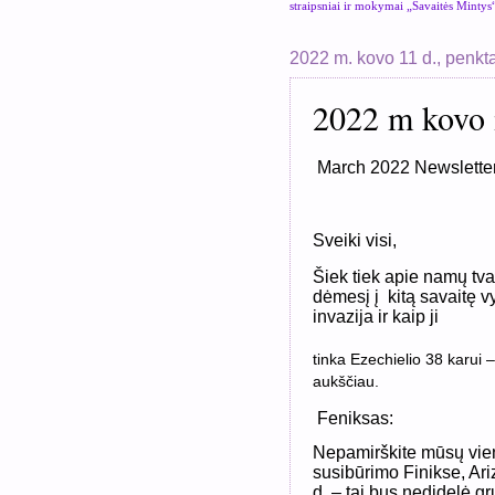
straipsniai ir mokymai „Savaitės Mintys
2022 m. kovo 11 d., penkt
2022 m kovo 
March 2022 Newslette
Sveiki visi,
Šiek tiek apie namų tv
dėmesį į
kitą savaitę 
invazija ir kaip ji
tinka Ezechielio 38 karui –
aukščiau.
Feniksas:
Nepamirškite mūsų vie
susibūrimo Finikse, Ar
d. – tai bus nedidelė gr