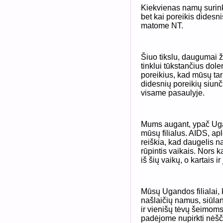
Kiekvienas namų surink
bet kai poreikis didesnis,
matome NT.
Šiuo tikslu, daugumai 
tinklui tūkstančius dol
poreikius, kad mūsų tar
didesnių poreikių siun
visame pasaulyje.
Mums augant, ypač Ugan
mūsų filialus. AIDS, apl
reiškia, kad daugelis n
rūpintis vaikais. Nors k
iš šių vaikų, o kartais ir
Mūsų Ugandos filialai,
našlaičių namus, siūlan
ir vienišų tėvų šeimom
padėjome nupirkti nėšč