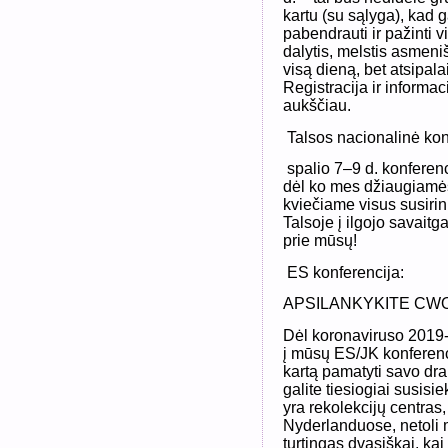
kartu (su sąlyga), kad 
pabendrauti ir pažinti vi
dalytis, melstis asmenišk
visą dieną, bet atsipal
Registracija ir informaci
aukščiau.
Talsos nacionalinė kon
spalio 7–9 d. konferenci
dėl ko mes džiaugiamės
kviečiame visus susiri
Talsoje į ilgojo savaitg
prie mūsų!
ES konferencija:
APSILANKYKITE CW
Dėl koronaviruso 2019-i
į mūsų ES/JK konferenc
kartą pamatyti savo dra
galite tiesiogiai susis
yra rekolekcijų centras
Nyderlanduose, netoli m
turtingas dvasiškai, kai