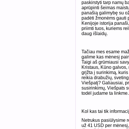
paskirstyti tarp namų 
aprūpinti šeimas maist
panašią galimybę su ožk
padėti žmonėms gauti p
Kenijoje istorija panaši
priimti tuos, kuriems r
daug išlaidų.
Tačiau mes esame mažas 
galime kas mėnesį paim
Taigi aš grūmiausi savy
Kristaus, Kūno galvos,
grįžta į surinkimą, kuris
reikia drabužių, sveti
Viešpatį? Galiausiai, 
susirinkimų, Viešpats s
todėl judame ta linkme.
Kol kas tai tik informaci
Netrukus pasiūlysime r
už 41 USD per mėnesį, d