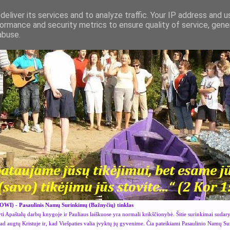
eliver its services and to analyze traffic. Your IP address and 
ormance and security metrics to ensure quality of service, gen
abuse.
OWI) - Pasaulinis Namų Surinkimų (Bažnyčių) tinklas
i Apaštalų darbų knygoje ir Pauliaus laiškuose yra normali krikščionybė. Šitie surinkimai sudar
kad augtų Kristuje ir, kad Viešpaties valia įvyktų jų gyvenime. Čia pateikiami Pasaulinio Namų S