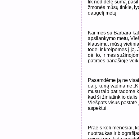
tik nedidelę sumą pasi
žmonės mūsų tinkle, lyd
daugelį metų.
Kai mes su Barbara kal
apsilankymo metu, Viešp
klausimu, mūsų vietinia
todėl ir kreipėmės į ją. 
dėl to, ir mes sužinojome
patirties panašioje vei
Pasamdėme ją ne visai 
dalį, kurią vadiname 
mūsų taip pat radome ko
kad ši žiniatinklio dalis
Viešpats visus pastatė į 
aspektui.
Praeis keli mėnesiai, k
nuotraukas ir biografija
cwowi.org, tada spustelė