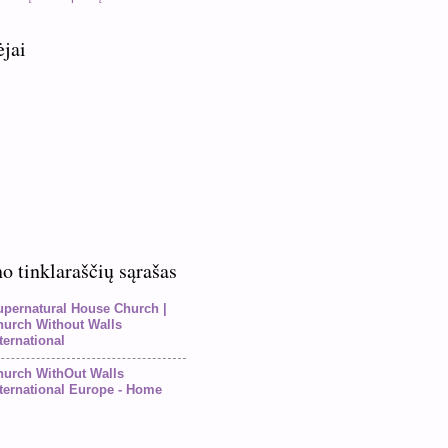
ėjai
 tinklaraščių sąrašas
upernatural House Church |
hurch Without Walls
ternational
hurch WithOut Walls
ternational Europe - Home