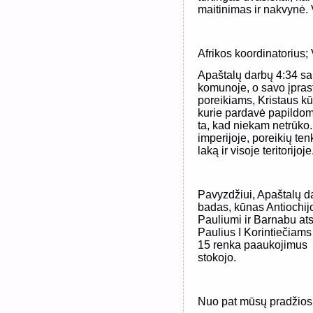
maitinimas ir nakvynė. 
Afrikos koordinatorius;
Apaštalų darbų 4:34 sa
komunoje, o savo įpras
poreikiams, Kristaus k
kurie pardavė papildomą
ta, kad niekam netrūko.
imperijoje, poreikių ten
laką ir visoje teritorijoje
Pavyzdžiui, Apaštalų da
badas, kūnas Antiochijoj
Pauliumi ir Barnabu ats
Paulius I Korintiečiams 
15 renka paaukojimus v
stokojo.
Nuo pat mūsų pradžios