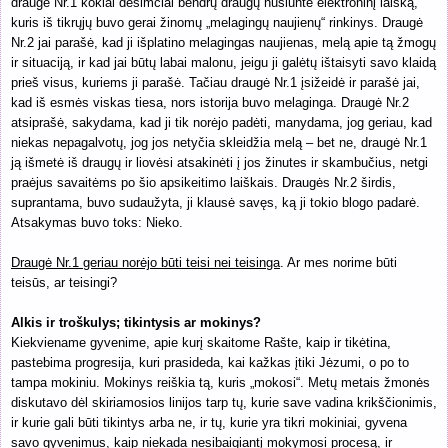
draugė Nr.1 kokiai dešimčiai bendrų draugų nusiuntė elektroninį laišką,
kuris iš tikrųjų buvo gerai žinomų „melagingų naujienų“ rinkinys. Draugė
Nr.2 jai parašė, kad ji išplatino melagingas naujienas, melą apie tą žmogų
ir situaciją, ir kad jai būtų labai malonu, jeigu ji galėtų ištaisyti savo klaidą
prieš visus, kuriems ji parašė. Tačiau draugė Nr.1 įsižeidė ir parašė jai,
kad iš esmės viskas tiesa, nors istorija buvo melaginga. Draugė Nr.2
atsiprašė, sakydama, kad ji tik norėjo padėti, manydama, jog geriau, kad
niekas nepagalvotų, jog jos netyčia skleidžia melą – bet ne, draugė Nr.1
ją išmetė iš draugų ir liovėsi atsakinėti į jos žinutes ir skambučius, netgi
praėjus savaitėms po šio apsikeitimo laiškais. Draugės Nr.2 širdis,
suprantama, buvo sudaužyta, ji klausė savęs, ką ji tokio blogo padarė.
Atsakymas buvo toks: Nieko.
Draugė Nr.1 geriau norėjo būti teisi nei teisinga
. Ar mes norime būti
teisūs, ar teisingi?
Alkis ir troškulys; tikintysis ar mokinys?
Kiekviename gyvenime, apie kurį skaitome Rašte, kaip ir tikėtina,
pastebima progresija, kuri prasideda, kai kažkas įtiki Jėzumi, o po to
tampa mokiniu. Mokinys reiškia tą, kuris „mokosi“. Metų metais žmonės
diskutavo dėl skiriamosios linijos tarp tų, kurie save vadina krikščionimis,
ir kurie gali būti tikintys arba ne, ir tų, kurie yra tikri mokiniai, gyvena
savo gyvenimus, kaip niekada nesibaigiantį mokymosi procesą, ir