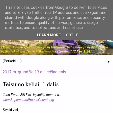
This site uses cookies from Google to deliver its services
and to analyze traffic. Your IP address and user-agent are
shared with Google along with performance and security
metrics to ensure quality of service, generate usage
statistics, and to detect and address abuse.
LEARN MORE
GOT IT
▼
2017 m. gruodžio 13 d., trečiadienis
Teisumo keliai. 1 dalis
John Fenn, 2017 m. lapkričio mėn. 4 d.,
www.SupernaturalHouseChurch.org
Sveiki visi,