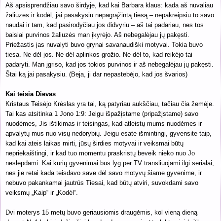
Aš apsisprendžiau savo širdyje, kad kai Barbara klaus: kada aš nuvaliau
žaliuzes ir kodėl, jai pasakysiu nepagrąžintą tiesą – nepakreipsiu to savo
naudai ir tam, kad pasirodyčiau jos didvyriu – aš tai padariau, nes tos
baisiai purvinos žaliuzės man įkyrėjo. Aš nebegalėjau jų pakęsti.
Priežastis jas nuvalyti buvo grynai savanaudiški motyvai. Tokia buvo
tiesa. Ne dėl jos. Ne dėl aplinkos grožio. Ne dėl to, kad reikėjo tai
padaryti. Man įgriso, kad jos tokios purvinos ir aš nebegalėjau jų pakęsti.
Štai ką jai pasakysiu. (Beja, ji dar nepastebėjo, kad jos švarios)
Kai teisia Dievas
Kristaus Teisėjo Krėslas yra tai, ką patyriau aukščiau, tačiau čia žemėje.
Tai kas atsitinka 1 Jono 1:9: Jeigu išpažįstame (pripažįstame) savo
nuodėmes, Jis ištikimas ir teisingas, kad atleistų mums nuodėmes ir
apvalytų mus nuo visų nedorybių. Jeigu esate išmintingi, gyvensite taip,
kad kai ateis laikas mirti, jūsų širdies motyvai ir veiksmai būtų
nepriekaištingi, ir kad tuo momentu praskristų beveik nieko nuo Jo
neslėpdami. Kai kurių gyvenimai bus lyg per TV transliuojami ilgi serialai,
nes jie retai kada teisdavo save dėl savo motyvų šiame gyvenime, ir
nebuvo pakankamai jautrūs Tiesai, kad būtų atviri, suvokdami savo
veiksmų „Kaip“ ir „Kodėl“.
Dvi moterys 15 metų buvo geriausiomis draugėmis, kol vieną dieną