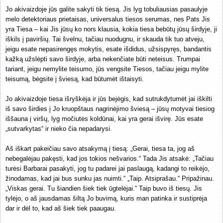
Jo akivaizdoje jūs galite sakyti tik tiesą. Jis lyg tobuliausias pasaulyje
melo detektoriaus prietaisas, universalus tiesos serumas, nes Pats Jis
yra Tiesa – kai Jis jūsų ko nors klausia, kokia tiesa bebūtų jūsų širdyje, ji
iškils į paviršių. Tai švelnu, tačiau nuodugnu, ir skauda tik tuo atveju,
jeigu esate nepasirengęs mokytis, esate išdidus, užsispyręs, bandantis
kažką užslėpti savo širdyje, arba nekenčiate būti neteisus. Trumpai
tariant, jeigu nemylite teisumo, jūs vengsite Tiesos, tačiau jeigu mylite
teisumą, bėgsite į šviesą, kad būtumėt ištaisyti.
Jo akivaizdoje tiesa išryškėja ir jūs bejėgis, kad sutrukdytumėt jai iškilti
iš savo širdies į Jo kruopštaus nagrinėjimo šviesą – jūsų motyvai tiesiog
iššauna į viršų, lyg močiutės koldūnai, kai yra gerai išvirę. Jūs esate
„sutvarkytas“ ir nieko čia nepadarysi.
Aš iškart pakeičiau savo atsakymą į tiesą: „Gerai, tiesa ta, jog aš
nebegalėjau pakęsti, kad jos tokios nešvarios.“ Tada Jis atsakė: „Tačiau
turėsi Barbarai pasakyti, jog tu padarei jai paslaugą, kadangi to reikėjo,
žinodamas, kad jai bus sunku jas nuimti.“ „Taip. Atsiprašau.“ Pripažinau.
„Viskas gerai. Tu šiandien šiek tiek ūgtelėjai.“ Taip buvo iš tiesų. Jis
tylėjo, o aš jausdamas šiltą Jo buvimą, kuris man patinka ir sustiprėja
dar ir dėl to, kad aš šiek tiek paaugau.