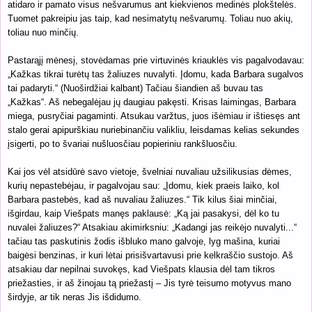
atidaro ir pamato visus nešvarumus ant kiekvienos medinės plokštelės.
Tuomet pakreipiu jas taip, kad nesimatytų nešvarumų. Toliau nuo akių,
toliau nuo minčių.
Pastarąjį mėnesį, stovėdamas prie virtuvinės kriauklės vis pagalvodavau:
„Kažkas tikrai turėtų tas žaliuzes nuvalyti. Įdomu, kada Barbara sugalvos
tai padaryti.“ (Nuoširdžiai kalbant) Tačiau šiandien aš buvau tas
„Kažkas“. Aš nebegalėjau jų daugiau pakęsti. Krisas laimingas, Barbara
miega, pusryčiai pagaminti. Atsukau varžtus, juos išėmiau ir ištiesęs ant
stalo gerai apipurškiau nuriebinančiu valikliu, leisdamas kelias sekundes
įsigerti, po to švariai nušluosčiau popieriniu rankšluosčiu.
Kai jos vėl atsidūrė savo vietoje, švelniai nuvaliau užsilikusias dėmes,
kurių nepastebėjau, ir pagalvojau sau: „Įdomu, kiek praeis laiko, kol
Barbara pastebės, kad aš nuvaliau žaliuzes.“ Tik kilus šiai minčiai,
išgirdau, kaip Viešpats manęs paklausė: „Ką jai pasakysi, dėl ko tu
nuvalei žaliuzes?“ Atsakiau akimirksniu: „Kadangi jas reikėjo nuvalyti...“
tačiau tas paskutinis žodis išbluko mano galvoje, lyg mašina, kuriai
baigėsi benzinas, ir kuri lėtai prisišvartavusi prie kelkraščio sustojo. Aš
atsakiau dar nepilnai suvokęs, kad Viešpats klausia dėl tam tikros
priežasties, ir aš žinojau tą priežastį – Jis tyrė teisumo motyvus mano
širdyje, ar tik neras Jis išdidumo.