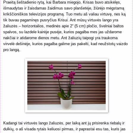
Praeitą šeštadienio rytą, kai Barbara miegojo, Krisas buvo atsikėlęs,
išmaudytas ir žaisdamas žaidimus savo planšetėje, žiūrėjo mėgstamą
krikščioniškos televizijos programą. Tuo metu aš valiau virtuvę, nes ką
tik buvau pagaminęs pusryčius Krisui. Ant mūsų virtuvės lango yra
žaliuzės – horizontalios, medinės apie 2“ (5 cm) pločio, švelniai baltos
spalvos, su lazdele kairėje pusėje, kurios pagalba mes jas uždarome
nakčiai ir atidarome dienos metu. Ant žaliuzių taipogi yra traukoma
virvelė dešinėje, kurios pagalba galime jas pakelti, kad neužstotų vaizdo
pro langą.
Kadangi tai virtuvės lango žaliuzės, per laiką ant jų prisirenka riebalų ir
dulkių, o aš visada rytais keliuosi pirmas, ir paprastai esu tas, kuris jas