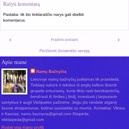
Rašyti komentarą
Pastaba: tik šio tinklaraščio narys gali skelbti
komentarus.
‹
›
Pradinis puslapis
Peržiūrėti žiniatinklio versiją
Apie mane
Namų Bažnyčia
Lietuvoje namų bažnyčių judėjimas tik prasideda.
Tinklapį sukūrė ir tekstus iš anglų kalbos išvertė
grupelė entuziastų, kurie tikisi rasti bendraminčių,
bendrauti iš širdies į širdį, investuoti į tarpusavio
santykius ir augti Viešpaties pažinime. Jeigu jūs randate atgarsį
šiuose straipsniuose, būtinai susisiekite su mumis. Kontaktai: Vilnius
ir Kaunas: namu.baznycia@gmail.com Klaipėda:
nbklaipeda@gmail.com
Rodyti visą mano profilį