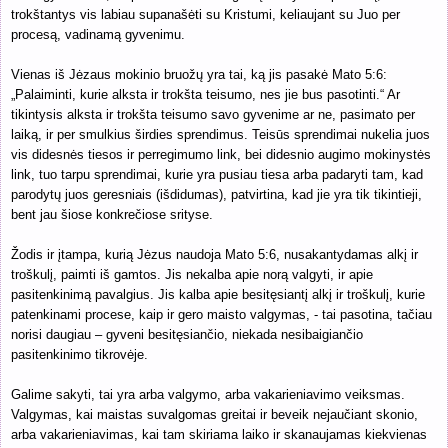
trokštantys vis labiau supanašėti su Kristumi, keliaujant su Juo per
procesą, vadinamą gyvenimu.
Vienas iš Jėzaus mokinio bruožų yra tai, ką jis pasakė Mato 5:6:
„Palaiminti, kurie alksta ir trokšta teisumo, nes jie bus pasotinti.“ Ar
tikintysis alksta ir trokšta teisumo savo gyvenime ar ne, pasimato per
laiką, ir per smulkius širdies sprendimus. Teisūs sprendimai nukelia juos
vis didesnės tiesos ir perregimumo link, bei didesnio augimo mokinystės
link, tuo tarpu sprendimai, kurie yra pusiau tiesa arba padaryti tam, kad
parodytų juos geresniais (išdidumas), patvirtina, kad jie yra tik tikintieji,
bent jau šiose konkrečiose srityse.
Žodis ir įtampa, kurią Jėzus naudoja Mato 5:6, nusakantydamas alkį ir
troškulį, paimti iš gamtos. Jis nekalba apie norą valgyti, ir apie
pasitenkinimą pavalgius. Jis kalba apie besitęsiantį alkį ir troškulį, kurie
patenkinami procese, kaip ir gero maisto valgymas, - tai pasotina, tačiau
norisi daugiau – gyveni besitęsiančio, niekada nesibaigiančio
pasitenkinimo tikrovėje.
Galime sakyti, tai yra arba valgymo, arba vakarieniavimo veiksmas.
Valgymas, kai maistas suvalgomas greitai ir beveik nejaučiant skonio,
arba vakarieniavimas, kai tam skiriama laiko ir skanaujamas kiekvienas