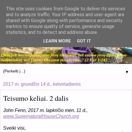
This site uses cookies from Google to deliver its services
and to analyze traffic. Your IP address and user-agent are
shared with Google along with performance and security
metrics to ensure quality of service, generate usage
statistics, and to detect and address abuse.
LEARN MORE
GOT IT
▼
2017 m. gruodžio 14 d., ketvirtadienis
Teisumo keliai. 2 dalis
John Fenn, 2017 m. lapkričio mėn. 11 d.,
www.SupernaturalHouseChurch.org
Sveiki visi,