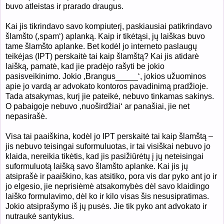
buvo atleistas ir prarado draugus.
Kai jis tikrindavo savo kompiuterį, paskiausiai patikrindavo
šlamšto (‚spam‘) aplanką. Kaip ir tikėtąsi, jų laiškas buvo
tame šlamšto aplanke. Bet kodėl jo interneto paslaugų
teikėjas (IPT) perskaitė tai kaip šlamštą? Kai jis atidarė
laišką, pamatė, kad jie pradėjo rašyti be jokio
pasisveikinimo. Jokio ‚Brangus_____‘, jokios užuominos
apie jo vardą ar advokato kontoros pavadinimą pradžioje.
Tada atsakymas, kurį jie pateikė, nebuvo tinkamas sakinys.
O pabaigoje nebuvo ‚nuoširdžiai‘ ar panašiai, jie net
nepasirašė.
Visa tai paaiškina, kodėl jo IPT perskaitė tai kaip šlamštą –
jis nebuvo teisingai suformuluotas, ir tai visiškai nebuvo jo
klaida, nereikia tikėtis, kad jis pasižiūrėtų į jų neteisingai
suformuluotą laišką savo šlamšto aplanke. Kai jis jų
atsiprašė ir paaiškino, kas atsitiko, pora vis dar pyko ant jo ir
jo elgesio, jie neprisiėmė atsakomybės dėl savo klaidingo
laiško formulavimo, dėl ko ir kilo visas šis nesusipratimas.
Jokio atsiprašymo iš jų pusės. Jie tik pyko ant advokato ir
nutraukė santykius.