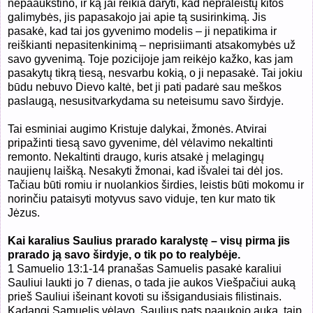
nepaaukštino, ir ką jai reikia daryti, kad nepraleistų kitos
galimybės, jis papasakojo jai apie tą susirinkimą. Jis
pasakė, kad tai jos gyvenimo modelis – ji nepatikima ir
reiškianti nepasitenkinimą – neprisiimanti atsakomybės už
savo gyvenimą. Toje pozicijoje jam reikėjo kažko, kas jam
pasakytų tikrą tiesą, nesvarbu kokią, o ji nepasakė. Tai jokiu
būdu nebuvo Dievo kaltė, bet ji pati padarė sau meškos
paslaugą, nesusitvarkydama su neteisumu savo širdyje.
Tai esminiai augimo Kristuje dalykai, žmonės. Atvirai
pripažinti tiesą savo gyvenime, dėl vėlavimo nekaltinti
remonto. Nekaltinti draugo, kuris atsakė į melagingų
naujienų laišką. Nesakyti žmonai, kad išvalei tai dėl jos.
Tačiau būti romiu ir nuolankios širdies, leistis būti mokomu ir
norinčiu pataisyti motyvus savo viduje, ten kur mato tik
Jėzus.
Kai karalius Saulius prarado karalystę – visų pirma jis
prarado ją savo širdyje, o tik po to realybėje.
1 Samuelio 13:1-14 pranašas Samuelis pasakė karaliui
Sauliui laukti jo 7 dienas, o tada jie aukos Viešpačiui auką
prieš Sauliui išeinant kovoti su išsigandusiais filistinais.
Kadangi Samuelis vėlavo, Saulius pats paaukojo auką, taip