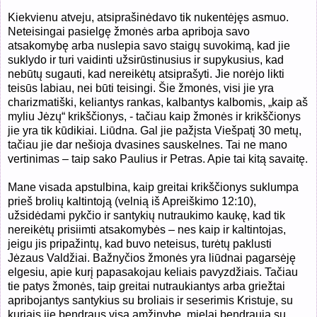
Kiekvienu atveju, atsiprašinėdavo tik nukentėjęs asmuo.
Neteisingai pasielgę žmonės arba apriboja savo
atsakomybę arba nuslepia savo staigų suvokimą, kad jie
suklydo ir turi vaidinti užsirūstinusius ir supykusius, kad
nebūtų sugauti, kad nereikėtų atsiprašyti. Jie norėjo likti
teisūs labiau, nei būti teisingi. Šie žmonės, visi jie yra
charizmatiški, keliantys rankas, kalbantys kalbomis, „kaip aš
myliu Jėzų“ krikščionys, - tačiau kaip žmonės ir krikščionys
jie yra tik kūdikiai. Liūdna. Gal jie pažįsta Viešpatį 30 metų,
tačiau jie dar nešioja dvasines sauskelnes. Tai ne mano
vertinimas – taip sako Paulius ir Petras. Apie tai kitą savaitę.
Mane visada apstulbina, kaip greitai krikščionys suklumpa
prieš brolių kaltintoją (velnią iš Apreiškimo 12:10),
užsidėdami pykčio ir santykių nutraukimo kaukę, kad tik
nereikėtų prisiimti atsakomybės – nes kaip ir kaltintojas,
jeigu jis pripažintų, kad buvo neteisus, turėtų paklusti
Jėzaus Valdžiai. Bažnyčios žmonės yra liūdnai pagarsėję
elgesiu, apie kurį papasakojau keliais pavyzdžiais. Tačiau
tie patys žmonės, taip greitai nutraukiantys arba griežtai
apribojantys santykius su broliais ir seserimis Kristuje, su
kuriais jie bendraus visą amžinybę, mielai bendrauja su