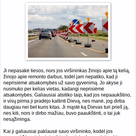
Ji nepasakė tiesos, nors jos viršininkas žinojo apie tą kelią,
žinojo apie remonto darbus, todėl jam nepatiko, kad ji
neprisiėmė atsakomybės už savo gyvenimą. Jo akyse ji
nusmuko per kelias vietas, kadangi neprisiėmė
atsakomybės. Galiausiai atsitiko taip, kad jos nepaaukštino,
ir visų pirma ji pradėjo kaltinti Dievą, nes manė, jog dirba
daugiau nei bet kuris kitas. Ji mąstė ką Dievas turi prieš ją,
nes kiti, nors ir dirbo mažiau, buvo paaukštinti, o tai juk
nesąžininga.
Kai ji galiausiai paklausė savo viršininko, kodėl jos