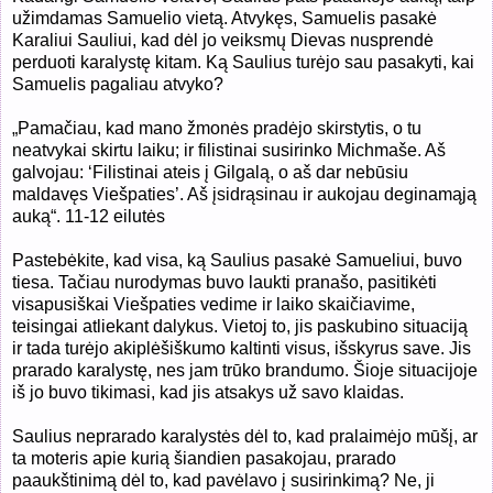
užimdamas Samuelio vietą. Atvykęs, Samuelis pasakė
Karaliui Sauliui, kad dėl jo veiksmų Dievas nusprendė
perduoti karalystę kitam. Ką Saulius turėjo sau pasakyti, kai
Samuelis pagaliau atvyko?
„Pamačiau, kad mano žmonės pradėjo skirstytis, o tu
neatvykai skirtu laiku; ir filistinai susirinko Michmaše. Aš
galvojau: ‘Filistinai ateis į Gilgalą, o aš dar nebūsiu
maldavęs Viešpaties’. Aš įsidrąsinau ir aukojau deginamąją
auką“. 11-12 eilutės
Pastebėkite, kad visa, ką Saulius pasakė Samueliui, buvo
tiesa. Tačiau nurodymas buvo laukti pranašo, pasitikėti
visapusiškai Viešpaties vedime ir laiko skaičiavime,
teisingai atliekant dalykus. Vietoj to, jis paskubino situaciją
ir tada turėjo akiplėšiškumo kaltinti visus, išskyrus save. Jis
prarado karalystę, nes jam trūko brandumo. Šioje situacijoje
iš jo buvo tikimasi, kad jis atsakys už savo klaidas.
Saulius neprarado karalystės dėl to, kad pralaimėjo mūšį, ar
ta moteris apie kurią šiandien pasakojau, prarado
paaukštinimą dėl to, kad pavėlavo į susirinkimą? Ne, ji