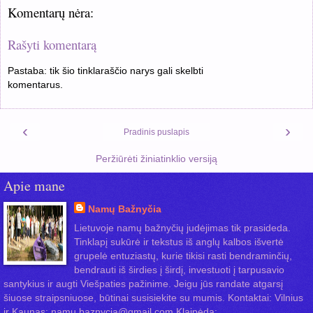
Komentarų nėra:
Rašyti komentarą
Pastaba: tik šio tinklaraščio narys gali skelbti
komentarus.
‹
›
Pradinis puslapis
Peržiūrėti žiniatinklio versiją
Apie mane
Namų Bažnyčia
Lietuvoje namų bažnyčių judėjimas tik prasideda.
Tinklapį sukūrė ir tekstus iš anglų kalbos išvertė
grupelė entuziastų, kurie tikisi rasti bendraminčių,
bendrauti iš širdies į širdį, investuoti į tarpusavio
santykius ir augti Viešpaties pažinime. Jeigu jūs randate atgarsį
šiuose straipsniuose, būtinai susisiekite su mumis. Kontaktai: Vilnius
ir Kaunas: namu.baznycia@gmail.com Klaipėda: