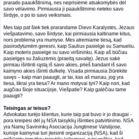
prarado paaukštinimą, nes neprisiėmė atsakomybės dėl
savo vėlavimo. Pirmiausia ji paaukštinimo neteko savo
širdyje, o po to savo veiksmais.
Mes taip pat šiek tiek prarandame Dievo Karalystės, Jėzaus
viešpatavimo, savo širdyse, kai pirmiausia kaltiname kitus,
nors problema yra mumyse. Mes atremiame tiesą, kad
pasirodytumėm geresni, kaip Saulius pasielgė su Samueliu.
Kaip moteris pasielgė su savo viršininku. Kaip aš būčiau
pasielgęs su žaliuzėmis (praeitą savaitę). Jėzus sakė
pirmiau išritinti rąstą iš savo akies, prieš bandant iš savo
kaimyno akies išimti dulkelę. Visada pirmiausia žiūrėkite
savęs – kaip man paaugti, ar tai, kas aš manau, jog yra
tiesa, tikrai yra tiesa? Ar mano motyvai tyri? Kaip nori, kad
augčiau šioje situacijoje, Viešpatie? Kaip galėčiau tame
paaugti?
Teisingas ar teisus?
Advokatas turėjo klientus, kurie taip pat buvo ir jo draugai -
pora kreipėsi dėl jų NSA taisyklių išimties patvirtinimo. NSA
yra Namų Savininkų Asociacija Jungtinėse Valstijose,
kurioje kaimynai turi įteisinti organizaciją (NSA), kad ši