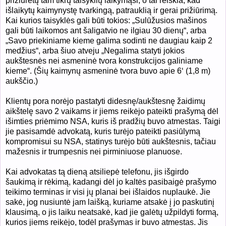
prižiūrėtų tam tikrų taisyklių laikymąsi, o tai reiškia, kad
išlaikytų kaimynystę tvarkingą, patrauklią ir gerai prižiūrimą.
Kai kurios taisyklės gali būti tokios: „Sulūžusios mašinos
gali būti laikomos ant šaligatvio ne ilgiau 30 dienų“, arba
„Savo priekiniame kieme galima sodinti ne daugiau kaip 2
medžius“, arba šiuo atveju „Negalima statyti jokios
aukštesnės nei asmeninė tvora konstrukcijos galiniame
kieme“. (Šių kaimynų asmeninė tvora buvo apie 6‘ (1,8 m)
aukščio.)
Klientų pora norėjo pastatyti didesnę/aukštesnę žaidimų
aikštelę savo 2 vaikams ir jiems reikėjo pateikti prašymą dėl
išimties priėmimo NSA, kuris iš pradžių buvo atmestas. Taigi
jie pasisamdė advokatą, kuris turėjo pateikti pasiūlymą
kompromisui su NSA, statinys turėjo būti aukštesnis, tačiau
mažesnis ir trumpesnis nei pirminiuose planuose.
Kai advokatas tą dieną atsiliepė telefonu, jis išgirdo
šaukimą ir rėkimą, kadangi dėl jo kaltės pasibaigė prašymo
teikimo terminas ir visi jų planai bei išlaidos nuplaukė. Jie
sakė, jog nusiuntė jam laišką, kuriame atsakė į jo paskutinį
klausimą, o jis laiku neatsakė, kad jie galėtų užpildyti formą,
kurios jiems reikėjo, todėl prašymas ir buvo atmestas. Jis