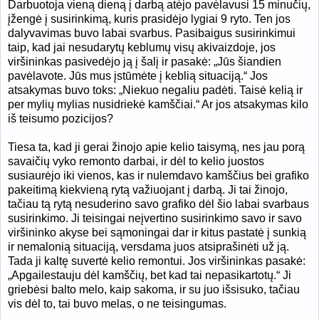
Darbuotoja vieną dieną į darbą atėjo pavėlavusi 15 minučių,
įžengė į susirinkimą, kuris prasidėjo lygiai 9 ryto. Ten jos
dalyvavimas buvo labai svarbus. Pasibaigus susirinkimui
taip, kad jai nesudarytų keblumų visų akivaizdoje, jos
viršininkas pasivedėjo ją į šalį ir pasakė: „Jūs šiandien
pavėlavote. Jūs mus įstūmėte į keblią situaciją.“ Jos
atsakymas buvo toks: „Niekuo negaliu padėti. Taisė kelią ir
per mylių mylias nusidriekė kamščiai.“ Ar jos atsakymas kilo
iš teisumo pozicijos?
Tiesa ta, kad ji gerai žinojo apie kelio taisymą, nes jau porą
savaičių vyko remonto darbai, ir dėl to kelio juostos
susiaurėjo iki vienos, kas ir nulemdavo kamščius bei grafiko
pakeitimą kiekvieną rytą važiuojant į darbą. Ji tai žinojo,
tačiau tą rytą nesuderino savo grafiko dėl šio labai svarbaus
susirinkimo. Ji teisingai neįvertino susirinkimo savo ir savo
viršininko akyse bei sąmoningai dar ir kitus pastatė į sunkią
ir nemalonią situaciją, versdama juos atsiprašinėti už ją.
Tada ji kaltę suvertė kelio remontui. Jos viršininkas pasakė:
„Apgailestauju dėl kamščių, bet kad tai nepasikartotų.“ Ji
griebėsi balto melo, kaip sakoma, ir su juo išsisuko, tačiau
vis dėl to, tai buvo melas, o ne teisingumas.