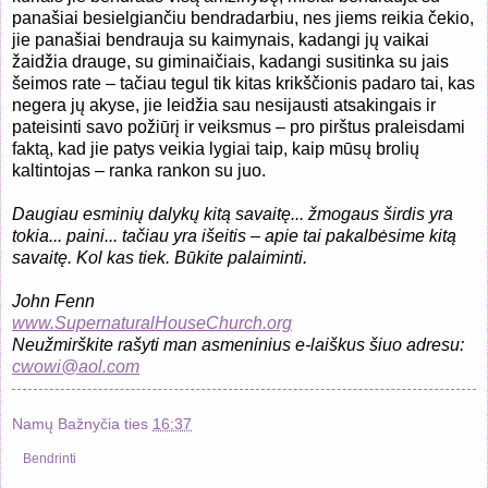
panašiai besielgiančiu bendradarbiu, nes jiems reikia čekio,
jie panašiai bendrauja su kaimynais, kadangi jų vaikai
žaidžia drauge, su giminaičiais, kadangi susitinka su jais
šeimos rate – tačiau tegul tik kitas krikščionis padaro tai, kas
negera jų akyse, jie leidžia sau nesijausti atsakingais ir
pateisinti savo požiūrį ir veiksmus – pro pirštus praleisdami
faktą, kad jie patys veikia lygiai taip, kaip mūsų brolių
kaltintojas – ranka rankon su juo.
Daugiau esminių dalykų kitą savaitę... žmogaus širdis yra
tokia... paini... tačiau yra išeitis – apie tai pakalbėsime kitą
savaitę. Kol kas tiek. Būkite palaiminti.
John Fenn
www.SupernaturalHouseChurch.org
Neužmirškite rašyti man asmeninius e-laiškus šiuo adresu:
cwowi@aol.com
Namų Bažnyčia
ties
16:37
Bendrinti