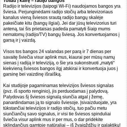
Toliau į kairę – radijo bangos
Radijo ir televizijos (taipogi Wi-Fi) naudojamos bangos yra
šviesa. Perjunginėdami radijo stočių arba televizoriaus
kanalus vieną šviesos srautą radijo bangų skalėje
pakeičiate kitu (bangų ilgiai). Jei dar jūsų televizorius turi
anteną, tai šis prietaisas padeda pamatyti šiaip mums
nematomų (radijo/TV) bangų šviesą. Jos konvertuojamos į
garsą ir į vaizdą.
Visos tos bangos 24 valandas per parą ir 7 dienas per
savaitę šviečia visur aplink mus, kiaurai per mūsų namų
sienas į radiją ir televiziją, o šie yra sukonstruoti „matyti“
kiekvieną šviesos bangos ilgį atskirai ir konvertuoja juos į
garsinę bei vaizdinę išraišką.
Kai studijoje pagaminamas televizijos šviesos signalas
(pvz. iš sporto renginio), jis perduodamas į palydovą.
Palydovas šį šviesos signalą siunčia atgal į žemę,
panardindamas ją to signalo šviesoje. Įsivaizduojate, yra
tūkstančiai televizijos ir radijo stočių, tuo pačiu metu
siunčiančių savo signalus, ir visi tie šviesos spinduliai
šviečia visur aplink mus ir per mus, o dar pridėkite
sklindančius gamtoje natūraliai – iš žvaigždžių ir galaktikų
!