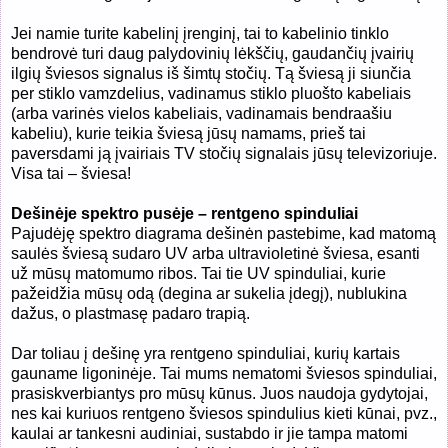
Jei namie turite kabelinį įrenginį, tai to kabelinio tinklo
bendrovė turi daug palydovinių lėkščių, gaudančių įvairių
ilgių šviesos signalus iš šimtų stočių. Tą šviesą ji siunčia
per stiklo vamzdelius, vadinamus stiklo pluošto kabeliais
(arba varinės vielos kabeliais, vadinamais bendraašiu
kabeliu), kurie teikia šviesą jūsų namams, prieš tai
paversdami ją įvairiais TV stočių signalais jūsų televizoriuje.
Visa tai – šviesa!
Dešinėje spektro pusėje – rentgeno spinduliai
Pajudėję spektro diagrama dešinėn pastebime, kad matomą
saulės šviesą sudaro UV arba ultravioletinė šviesa, esanti
už mūsų matomumo ribos. Tai tie UV spinduliai, kurie
pažeidžia mūsų odą (degina ar sukelia įdegį), nublukina
dažus, o plastmasę padaro trapią.
Dar toliau į dešinę yra rentgeno spinduliai, kurių kartais
gauname ligoninėje. Tai mums nematomi šviesos spinduliai,
prasiskverbiantys pro mūsų kūnus. Juos naudoja gydytojai,
nes kai kuriuos rentgeno šviesos spindulius kieti kūnai, pvz.,
kaulai ar tankesni audiniai, sustabdo ir jie tampa matomi