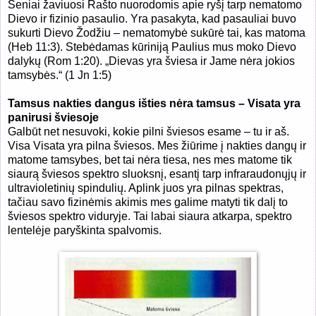
Seniai žaviuosi Rašto nuorodomis apie ryšį tarp nematomo
Dievo ir fizinio pasaulio. Yra pasakyta, kad pasauliai buvo
sukurti Dievo Žodžiu – nematomybė sukūrė tai, kas matoma
(Heb 11:3). Stebėdamas kūriniją Paulius mus moko Dievo
dalykų (Rom 1:20). „Dievas yra šviesa ir Jame nėra jokios
tamsybės.“ (1 Jn 1:5)
Tamsus nakties dangus išties nėra tamsus – Visata yra
panirusi šviesoje
Galbūt net nesuvoki, kokie pilni šviesos esame – tu ir aš.
Visa Visata yra pilna šviesos. Mes žiūrime į nakties dangų ir
matome tamsybes, bet tai nėra tiesa, nes mes matome tik
siaurą šviesos spektro sluoksnį, esantį tarp infraraudonųjų ir
ultravioletinių spindulių. Aplink juos yra pilnas spektras,
tačiau savo fizinėmis akimis mes galime matyti tik dalį to
šviesos spektro viduryje. Tai labai siaura atkarpa, spektro
lentelėje paryškinta spalvomis.