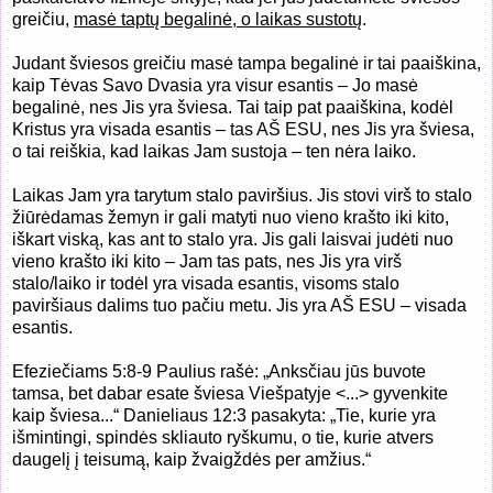
greičiu,
masė taptų begalinė, o laikas sustotų
.
Judant šviesos greičiu masė tampa begalinė ir tai paaiškina,
kaip Tėvas Savo Dvasia yra visur esantis – Jo masė
begalinė, nes Jis yra šviesa. Tai taip pat paaiškina, kodėl
Kristus yra visada esantis – tas AŠ ESU, nes Jis yra šviesa,
o tai reiškia, kad laikas Jam sustoja – ten nėra laiko.
Laikas Jam yra tarytum stalo paviršius. Jis stovi virš to stalo
žiūrėdamas žemyn ir gali matyti nuo vieno krašto iki kito,
iškart viską, kas ant to stalo yra. Jis gali laisvai judėti nuo
vieno krašto iki kito – Jam tas pats, nes Jis yra virš
stalo/laiko ir todėl yra visada esantis, visoms stalo
paviršiaus dalims tuo pačiu metu. Jis yra AŠ ESU – visada
esantis.
Efeziečiams 5:8-9 Paulius rašė: „Anksčiau jūs buvote
tamsa, bet dabar esate šviesa Viešpatyje <...> gyvenkite
kaip šviesa...“ Danieliaus 12:3 pasakyta: „Tie, kurie yra
išmintingi, spindės skliauto ryškumu, o tie, kurie atvers
daugelį į teisumą, kaip žvaigždės per amžius.“