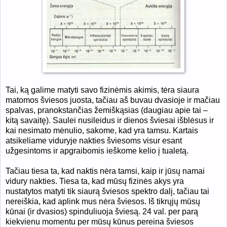
Tai, ką galime matyti savo fizinėmis akimis, tėra siaura
matomos šviesos juosta, tačiau aš buvau dvasioje ir mačiau
spalvas, pranokstančias žemiškąsias (daugiau apie tai –
kitą savaitę). Saulei nusileidus ir dienos šviesai išblėsus ir
kai nesimato mėnulio, sakome, kad yra tamsu. Kartais
atsikeliame viduryje nakties šviesoms visur esant
užgesintoms ir apgraibomis ieškome kelio į tualetą.
Tačiau tiesa ta, kad naktis nėra tamsi, kaip ir jūsų namai
vidury nakties. Tiesa ta, kad mūsų fizinės akys yra
nustatytos matyti tik siaurą šviesos spektro dalį, tačiau tai
nereiškia, kad aplink mus nėra šviesos. Iš tikrųjų mūsų
kūnai (ir dvasios) spinduliuoja šviesą. 24 val. per parą
kiekvienu momentu per mūsų kūnus pereina šviesos