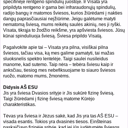
specifinėje rentgeno spindulių juostoje. Ir Visata yra
pripildyta rentgeno ir gama bei infraraudonųjų spindulių,
radijo bangų ir matomos šviesos, kurios žiūrėdami į nakties
dangų paprasčiausiai neįžiūrime. Jeigu galėtume matyti
nematomą šviesą, mums reikėtų saulės akinių, nes ji ryški.
Visata, tikrąja to žodžio reikšme, yra apšviesta šviesos. Jūsų
kūnai spinduliuoja šviesą. Šviesa pripildo Visatą.
Pagalvokite apie tai – Visata yra pilna, visiškai pilna
šviesos, tačiau visa, ką mes galime pamatyti, tai mažas
sluoksnelis spektro lentelėje. Taigi saulei nusileidus
manome, kad sutemo. Taip nėra – tebėra šviesu kaip ir
anksčiau, tiesiog mes nebefiksuojame to siauro šviesos
ruožo, matomo mums, žmonėms.
Didysis AŠ ESU
Jis yra šviesa Dvasios srityje ir Jis sukūrė fizinę šviesą.
Taigi žiūrėdami į fizinę šviesą matome Kūrėjo
charakteristikas.
Tėvas yra šviesa ir Jėzus sakė, kad Jis yra tas AŠ ESU –
visada esantis. Tokios yra dvasinės tiesos. Einšteinas
paskaičiavo fizinėje srityje, kad jei jūs judėtumėte šviesos