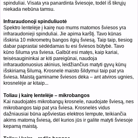
spinduliai. Visata yra panardinta šviesoje, todėl iš tikrųjų
niekada nebūna tamsu.
Infraraudonoji spinduliuotė
Spektro lentelėje į kairę nuo mums matomos šviesos yra
infraraudonieji spinduliai. Jie apima karštį. Tavo kūnas
išskiria 10 mikrometrų bangos ilgių šviesą. Taip taip, tiesiog
dabar paprastai sėdėdamas tu esi šviesos būtybė. Tavo
kūno šiluma yra šviesa. Galbūt esi matęs, kaip kariai,
teisėsaugininkai ar kiti pareigūnai, naudoja
infraraudonuosius akinius, leidžiančius matyti gyvų kūnų
išskiriamą šilumą. Krosnelė maisto šildymui taip pat yra
šviesa. Maistą gaminame šviesos dėka – ant atviros ugnies,
krosnelėje ar kitaip...
Toliau į kairę lentelėje – mikrobangos
Kai naudojatės mikrobangų krosnele, naudojate šviesą, nes
mikrobangos taip pat yra šviesa. Krosnelės vidus
dažniausiai būna apšviestas elektros lempute, teikiančia
akims matomą šviesą, dėl kurios jūs ir galite matyti šviesoje
kepamą maistą.