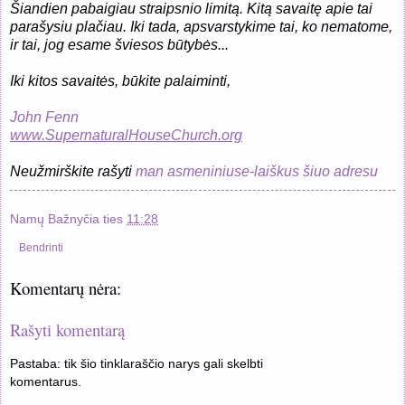
Šiandien pabaigiau straipsnio limitą. Kitą savaitę apie tai
parašysiu plačiau. Iki tada, apsvarstykime tai, ko nematome,
ir tai, jog esame šviesos būtybės...
Iki kitos savaitės, būkite palaiminti,
John Fenn
www.SupernaturalHouseChurch.org
Neužmirškite rašyti
man asmeniniuse-laiškus šiuo adresu
Namų Bažnyčia
ties
11:28
Bendrinti
Komentarų nėra:
Rašyti komentarą
Pastaba: tik šio tinklaraščio narys gali skelbti
komentarus.