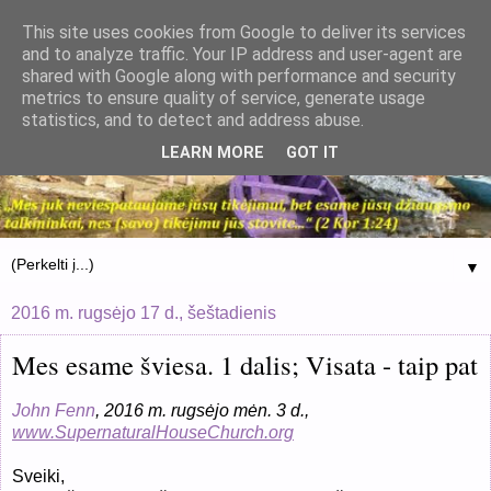
This site uses cookies from Google to deliver its services
and to analyze traffic. Your IP address and user-agent are
shared with Google along with performance and security
metrics to ensure quality of service, generate usage
statistics, and to detect and address abuse.
LEARN MORE
GOT IT
▼
2016 m. rugsėjo 17 d., šeštadienis
Mes esame šviesa. 1 dalis; Visata - taip pat
John Fenn
, 2016 m. rugsėjo mėn.
3
d.,
www.SupernaturalHouseChurch.org
Sveiki,