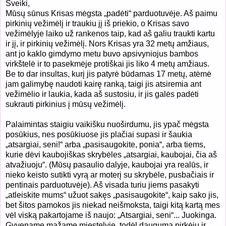
Sveiki,
Mūsų sūnus Krisas mėgsta „padėti“ parduotuvėje. Aš paimu
pirkinių vežimėlį ir traukiu jį iš priekio, o Krisas savo
vežimėlyje laiko už rankenos taip, kad aš galiu traukti kartu
ir jį, ir pirkinių vežimėlį. Nors Krisas yra 32 metų amžiaus,
ant jo kaklo gimdymo metu buvo apsivyniojus bambos
virkštelė ir to pasekmėje protiškai jis liko 4 metų amžiaus.
Be to dar insultas, kurį jis patyrė būdamas 17 metų, atėmė
jam galimybę naudoti kairę ranką, taigi jis atsiremia ant
vežimėlio ir laukia, kada aš sustosiu, ir jis galės padėti
sukrauti pirkinius į mūsų vežimėlį.
Palaimintas staigiu vaikišku nuoširdumu, jis ypač mėgsta
posūkius, nes posūkiuose jis plačiai supasi ir šaukia
„atsargiai, seni!“ arba „pasisaugokite, ponia“, arba tiems,
kurie dėvi kaubojiškas skrybėles „atsargiai, kaubojai, čia aš
atvažiuoju“. (Mūsų pasaulio dalyje, kaubojai yra realūs, ir
nieko keisto sutikti vyrą ar moterį su skrybėle, pusbačiais ir
pentinais parduotuvėje). Aš visada turiu jiems pasakyti
„atleiskite mums“ užuot sakęs „pasisaugokite“, kaip sako jis,
bet šitos pamokos jis niekad neišmoksta, taigi kitą kartą mes
vėl viską pakartojame iš naujo: „Atsargiai, seni“... Juokinga.
Gyvename mažame miestelyje, todėl dauguma pirkėjų ir