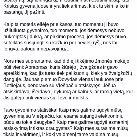
Kristus gyvena juose ir yra tiek artimas, kiek tu skiri laiko ir
pastangų Jį pažinti.
Kaip ta moteris eilėje prie kasos, tuo momentu ji buvo
užliūliuota gyvenimo, tuo momentu jos dėmesys nebuvo
nukreiptas į dukrą, ar pirkimo procesą, jos dėmesys buvo
sutelktas susijungti su kažkuo per bevielį ryšį, nes tai
lengva, patogu ir nepavojinga.
Nors mes suprantame, kad didieji tikėjimo žmonės mokėjo
būti vieni: Abraomas, kuris žiūrėjo į žvaigždes ir gavo
apreiškimą, kad jis turės tiek palikuonių, kiek yra žvaigždžių
danguje. Jaunas piemuo Dovydas vienas laukuose prie
Betliejaus, bendravo su Viešpačiu atsiskyręs. Jėšua
atsiskirdavo, išeidavo į dykumą ar kalnus, ar ramią vietą, kur
Jis galėjo būti vienas su Tėvu ir melstis.
Tavo gyvenimo statistika! Kaip mes galime ugdyti mūsų
gyvenimą su Viešpačiu, kai esame sujungti elektroniniu
būdu su tokia daugybe? Kaip mes galime ugdyti asmeninį
atsiskyrimą ir tikras draugystes? Kaip mes surasime mūsų
tikslą ir vaidmenį, ir kokį vaidmenį tame vaidina mūsų