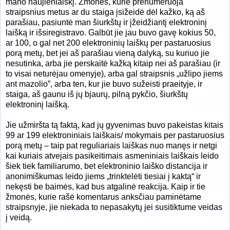
mano naujienlaiškį. Žmonės, kurie prenumeruoja
straipsnius metus ar du staiga įsižeidė dėl kažko, ką aš
parašiau, pasiuntė man šiurkštų ir įžeidžiantį elektroninį
laišką ir išsiregistravo. Galbūt jie jau buvo gavę kokius 50,
ar 100, o gal net 200 elektroninių laiškų per pastaruosius
porą metų, bet jei aš parašiau vieną dalyką, su kuriuo jie
nesutinka, arba jie perskaitė kažką kitaip nei aš parašiau (ir
to visai neturėjau omenyje), arba gal straipsnis „užlipo jiems
ant mazolio”, arba ten, kur jie buvo sužeisti praeityje, ir
staiga, aš gaunu iš jų bjaurų, pilną pykčio, šiurkštų
elektroninį laišką.
Jie užmiršta tą faktą, kad jų gyvenimas buvo pakeistas kitais
99 ar 199 elektroniniais laiškais/ mokymais per pastaruosius
porą metų – taip pat reguliariais laiškas nuo manęs ir netgi
kai kuriais atvejais pasikeitimais asmeniniais laiškais leido
šiek tiek familiarumo, bet elektroninio laiško distancija ir
anonimiškumas leido jiems „trinktelėti tiesiai į kaktą“ ir
nekęsti be baimės, kad bus atgalinė reakcija. Kaip ir tie
žmonės, kurie rašė komentarus anksčiau paminėtame
straipsnyje, jie niekada to nepasakytų jei susitiktume veidas
į veidą.