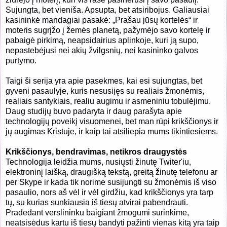
Sujungta, bet vieniša. Apsupta, bet atsiribojus. Galiausiai
kasininkė mandagiai pasakė: „Prašau jūsų kortelės“ ir
moteris sugrįžo į žemės planetą, pažymėjo savo kortelę ir
pabaigė pirkimą, neapsidairius aplinkoje, kuri ją supo,
nepastebėjusi nei akių žvilgsnių, nei kasininko galvos
purtymo.
Taigi ši serija yra apie pasekmes, kai esi sujungtas, bet
gyveni pasaulyje, kuris nesusijęs su realiais žmonėmis,
realiais santykiais, realiu augimu ir asmeniniu tobulėjimu.
Daug studijų buvo padaryta ir daug parašyta apie
technologijų poveikį visuomenei, bet man rūpi krikščionys ir
jų augimas Kristuje, ir kaip tai atsiliepia mums tikintiesiems.
Krikščionys, bendravimas, netikros draugystės
Technologija leidžia mums, nusiųsti žinutę Twiter'iu,
elektroninį laišką, draugišką tekstą, greitą žinutę telefonu ar
per Skype ir kada tik norime susijungti su žmonėmis iš viso
pasaulio, nors aš vėl ir vėl girdžiu, kad krikščionys yra tarp
tų, su kurias sunkiausia iš tiesų atvirai pabendrauti.
Pradedant verslininku baigiant žmogumi surinkime,
neatsisėdus kartu iš tiesų bandyti pažinti vienas kitą yra taip