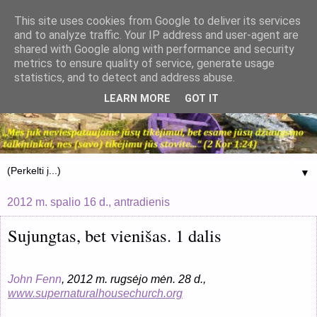
This site uses cookies from Google to deliver its services
and to analyze traffic. Your IP address and user-agent are
shared with Google along with performance and security
metrics to ensure quality of service, generate usage
statistics, and to detect and address abuse.
LEARN MORE
GOT IT
▼
2012 m. spalio 16 d., antradienis
Sujungtas, bet vienišas. 1 dalis
John Fenn
, 2012 m. rugsėjo mėn. 28 d.,
www.supernaturalhousechurch.org