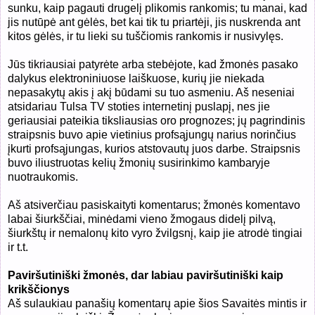
sunku, kaip pagauti drugelį plikomis rankomis; tu manai, kad
jis nutūpė ant gėlės, bet kai tik tu priartėji, jis nuskrenda ant
kitos gėlės, ir tu lieki su tuščiomis rankomis ir nusivylęs.
Jūs tikriausiai patyrėte arba stebėjote, kad žmonės pasako
dalykus elektroniniuose laiškuose, kurių jie niekada
nepasakytų akis į akį būdami su tuo asmeniu. Aš neseniai
atsidariau Tulsa TV stoties internetinį puslapį, nes jie
geriausiai pateikia tiksliausias oro prognozes; jų pagrindinis
straipsnis buvo apie vietinius profsąjungų narius norinčius
įkurti profsąjungas, kurios atstovautų juos darbe. Straipsnis
buvo iliustruotas kelių žmonių susirinkimo kambaryje
nuotraukomis.
Aš atsiverčiau pasiskaityti komentarus; žmonės komentavo
labai šiurkščiai, minėdami vieno žmogaus didelį pilvą,
šiurkštų ir nemalonų kito vyro žvilgsnį, kaip jie atrodė tingiai
ir t.t.
Paviršutiniški žmonės, dar labiau paviršutiniški kaip
krikščionys
Aš sulaukiau panašių komentarų apie šios Savaitės mintis ir