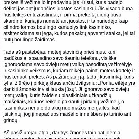
prekes iš vežimėlio ir padaviau jas Krisui, kuris padėjo
dėlioti jas ant judančios juostos kasininkui. Jis visada būna
nusiteikęs entuziastingai, ir pirma prekė tą dieną buvo
skardinė, kurią jis numetė ant juostos, ir ta nuriedėjo kaip
cilindro formos boulingo kamuolys link kasininko,
atsitrenkdama su jėga, kurios pakaktų apversti straiką, jei tai
būtų boulingo žaidimas.
Tada aš pastebėjau moterį stovinčią prieš mus, kuri
padūkusiai spausdino savo šauniu telefonu, visiškai
ignoruodama savo dviejų metų vaiką pasodintą vežimėlyje
ir kasininko veiksmus, kuriam reikėjo paimti moters kortelę ir
nuskenuoti prekes. Aš pažiūrėjau į ją, tada į kasininką, kuris
tyliai žiūrėjo į pirkėją klausiančiu žvilgsniu: „Ponia, eilėje yra
dar kiti žmonės ir visi laukia jūsų“. Ji ignoravo savo dviejų
metų vaiką, kuris žaidė su plastikiniais užkandžių
maišeliais, kuriuos reikėjo pakrauti į pirkinių vežimėlį, o
kasininkas nenuleido akių nuo mažos mergaitės, kad
įsitikintų, jog ji nepačiups maišelio ir neišbers jo turinio ant
grindų.
Aš pasižiūrėjau atgal, dar trys žmonės taip pat įdėmiai
žiūrėjo į moterį, kuri vis rašė pasinėrusi į savo pasaulį.