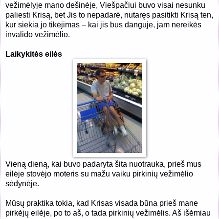
vežimėlyje mano dešinėje, Viešpačiui buvo visai nesunku
paliesti Krisą, bet Jis to nepadarė, nutaręs pasitikti Krisą ten,
kur siekia jo tikėjimas – kai jis bus danguje, jam nereikės
invalido vežimėlio.
Laikykitės eilės
Vieną dieną, kai buvo padaryta šita nuotrauka, prieš mus
eilėje stovėjo moteris su mažu vaiku pirkinių vežimėlio
sėdynėje.
Mūsų praktika tokia, kad Krisas visada būna prieš mane
pirkėjų eilėje, po to aš, o tada pirkinių vežimėlis. Aš išėmiau