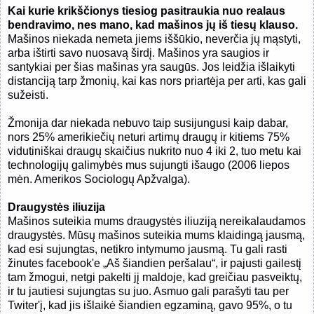
Kai kurie krikščionys tiesiog pasitraukia nuo realaus
bendravimo, nes mano, kad mašinos jų iš tiesų klauso.
Mašinos niekada nemeta jiems iššūkio, neverčia jų mąstyti,
arba ištirti savo nuosavą širdį. Mašinos yra saugios ir
santykiai per šias mašinas yra saugūs. Jos leidžia išlaikyti
distanciją tarp žmonių, kai kas nors priartėja per arti, kas gali
sužeisti.
Žmonija dar niekada nebuvo taip susijungusi kaip dabar,
nors 25% amerikiečių neturi artimų draugų ir kitiems 75%
vidutiniškai draugų skaičius nukrito nuo 4 iki 2, tuo metu kai
technologijų galimybės mus sujungti išaugo (2006 liepos
mėn. Amerikos Sociologų Apžvalga).
Draugystės iliuzija
Mašinos suteikia mums draugystės iliuziją nereikalaudamos
draugystės. Mūsų mašinos suteikia mums klaidingą jausmą,
kad esi sujungtas, netikro intymumo jausmą. Tu gali rasti
žinutes facebook'e „Aš šiandien peršalau“, ir pajusti gailestį
tam žmogui, netgi pakelti jį maldoje, kad greičiau pasveiktų,
ir tu jautiesi sujungtas su juo. Asmuo gali parašyti tau per
Twiter'į, kad jis išlaikė šiandien egzaminą, gavo 95%, o tu