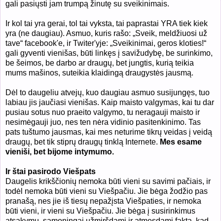
gali pasiųsti jam trumpą žinutę su sveikinimais.
Ir kol tai yra gerai, tol tai vyksta, tai paprastai YRA tiek kiek
yra (ne daugiau). Asmuo, kuris rašo: „Sveik, meldžiuosi už
tave“ facebook'e, ir Twiter'yje: „Sveikinimai, geros kloties!“
gali gyventi vienišas, būti linkęs į savižudybę, be surinkimo,
be šeimos, be darbo ar draugų, bet jungtis, kurią teikia
mums mašinos, suteikia klaidingą draugystės jausmą.
Dėl to daugeliu atvejų, kuo daugiau asmuo susijungęs, tuo
labiau jis jaučiasi vienišas. Kaip maisto valgymas, kai tu dar
pusiau sotus nuo praeito valgymo, tu neragauji maisto ir
nesimėgauji juo, nes ten nėra vidinio pasitenkinimo. Tas
pats tuštumo jausmas, kai mes neturime tikrų veidas į veidą
draugų, bet tik stiprų draugų tinklą Internete.
Mes esame
vieniši, bet bijome intymumo.
Ir štai pasirodo Viešpats
Daugelis krikščionių nemoka būti vieni su savimi pačiais, ir
todėl nemoka būti vieni su Viešpačiu. Jie bėga žodžio pas
pranašą, nes jie iš tiesų nepažįsta Viešpaties, ir nemoka
būti vieni, ir vieni su Viešpačiu. Jie bėga į susirinkimus
atsakymų, sąmoningai užmiršdami ir atmesdami faktą, kad