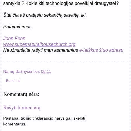
santykiai? Kokie kiti technologijos poveikiai draugystei?
Štai čia aš pratęsiu sekančią savaitę. Iki.
Palaiminimai,
John Fenn
www.supernaturalhousechurch.org
Neužmirškite rašyti man asmeninius
e-laiškus šiuo adresu
Namų Bažnyčia
ties
08:11
Bendrinti
Komentarų nėra:
Rašyti komentarą
Pastaba: tik šio tinklaraščio narys gali skelbti
komentarus.