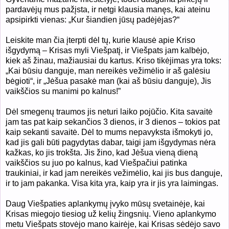
pardavėjų mus pažįsta, ir netgi klausia manęs, kai ateinu
apsipirkti vienas: „Kur šiandien jūsų padėjėjas?“
Leiskite man čia įterpti dėl tų, kurie klausė apie Kriso
išgydymą – Krisas myli Viešpatį, ir Viešpats jam kalbėjo,
kiek aš žinau, mažiausiai du kartus. Kriso tikėjimas yra toks:
„Kai būsiu danguje, man nereikės vežimėlio ir aš galėsiu
bėgioti“, ir „Jėšua pasakė man (kai aš būsiu danguje), Jis
vaikščios su manimi po kalnus!”
Dėl smegenų traumos jis neturi laiko pojūčio. Kita savaitė
jam tas pat kaip sekančios 3 dienos, ir 3 dienos – tokios pat
kaip sekanti savaitė. Dėl to mums nepavyksta išmokyti jo,
kad jis gali būti pagydytas dabar, taigi jam išgydymas nėra
kažkas, ko jis trokšta. Jis žino, kad Jėšua vieną dieną
vaikščios su juo po kalnus, kad Viešpačiui patinka
traukiniai, ir kad jam nereikės vežimėlio, kai jis bus danguje,
ir to jam pakanka. Visa kita yra, kaip yra ir jis yra laimingas.
Daug Viešpaties aplankymų įvyko mūsų svetainėje, kai
Krisas miegojo tiesiog už kelių žingsnių. Vieno aplankymo
metu Viešpats stovėjo mano kairėje, kai Krisas sėdėjo savo