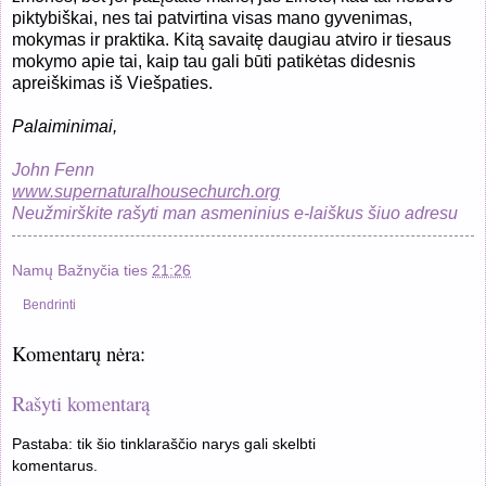
piktybiškai, nes tai patvirtina visas mano gyvenimas,
mokymas ir praktika. Kitą savaitę daugiau atviro ir tiesaus
mokymo apie tai, kaip tau gali būti patikėtas didesnis
apreiškimas iš Viešpaties.
Palaiminimai,
John Fenn
www.supernaturalhousechurch.org
Neužmirškite rašyti man asmeninius e-laiškus šiuo adresu
Namų Bažnyčia
ties
21:26
Bendrinti
Komentarų nėra:
Rašyti komentarą
Pastaba: tik šio tinklaraščio narys gali skelbti
komentarus.