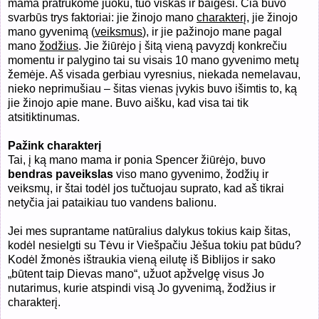
mama pratrūkome juoku, tuo viskas ir baigėsi. Čia buvo
svarbūs trys faktoriai: jie žinojo mano
charakterį
, jie žinojo
mano gyvenimą (
veiksmus
), ir jie pažinojo mane pagal
mano
žodžius
. Jie žiūrėjo į šitą vieną pavyzdį konkrečiu
momentu ir palygino tai su visais 10 mano gyvenimo metų
žemėje. Aš visada gerbiau vyresnius, niekada nemelavau,
nieko neprimušiau – šitas vienas įvykis buvo išimtis to, ką
jie žinojo apie mane. Buvo aišku, kad visa tai tik
atsitiktinumas.
Pažink charakterį
Tai, į ką mano mama ir ponia Spencer žiūrėjo, buvo
bendras paveikslas
viso mano gyvenimo, žodžių ir
veiksmų, ir štai todėl jos tučtuojau suprato, kad aš tikrai
netyčia jai pataikiau tuo vandens balionu.
Jei mes suprantame natūralius dalykus tokius kaip šitas,
kodėl nesielgti su Tėvu ir Viešpačiu Jėšua tokiu pat būdu?
Kodėl žmonės ištraukia vieną eilutę iš Biblijos ir sako
„būtent taip Dievas mano“, užuot apžvelgę visus Jo
nutarimus, kurie atspindi visą Jo gyvenimą, žodžius ir
charakterį.