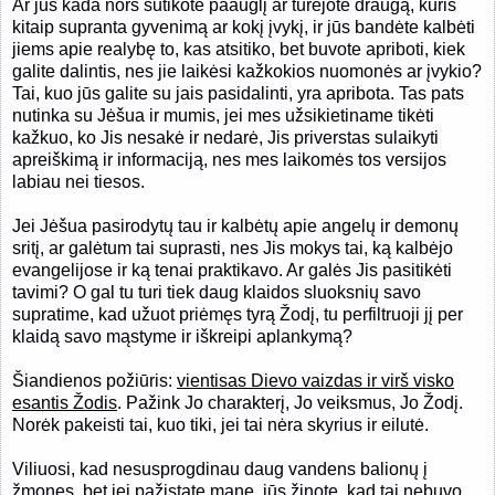
Ar jūs kada nors sutikote paauglį ar turėjote draugą, kuris
kitaip supranta gyvenimą ar kokį įvykį, ir jūs bandėte kalbėti
jiems apie realybę to, kas atsitiko, bet buvote apriboti, kiek
galite dalintis, nes jie laikėsi kažkokios nuomonės ar įvykio?
Tai, kuo jūs galite su jais pasidalinti, yra apribota. Tas pats
nutinka su Jėšua ir mumis, jei mes užsikietiname tikėti
kažkuo, ko Jis nesakė ir nedarė, Jis priverstas sulaikyti
apreiškimą ir informaciją, nes mes laikomės tos versijos
labiau nei tiesos.
Jei Jėšua pasirodytų tau ir kalbėtų apie angelų ir demonų
sritį, ar galėtum tai suprasti, nes Jis mokys tai, ką kalbėjo
evangelijose ir ką tenai praktikavo. Ar galės Jis pasitikėti
tavimi? O gal tu turi tiek daug klaidos sluoksnių savo
supratime, kad užuot priėmęs tyrą Žodį, tu perfiltruoji jį per
klaidą savo mąstyme ir iškreipi aplankymą?
Šiandienos požiūris:
vientisas Dievo vaizdas ir virš visko
esantis Žodis
. Pažink Jo charakterį, Jo veiksmus, Jo Žodį.
Norėk pakeisti tai, kuo tiki, jei tai nėra skyrius ir eilutė.
Viliuosi, kad nesusprogdinau daug vandens balionų į
žmones, bet jei pažįstate mane, jūs žinote, kad tai nebuvo