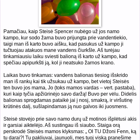
Pamačiau, kaip Steisė Spencer nubėgo už jos namo
kampo, kur sodo žarna buvo prijungta prie vandentiekio,
taigi man iš karto buvo aišku, kad pasukus už kampo ji
tučtuojau atakuos mane vandens čiurkšle. Aš turėjau
tinkamiausiu laiku sviesti balioną iš karto už kampo, kad
spėčiau apipurkšti ją, kol ji neatsuko žarnos krano.
Laikas buvo tinkamas: vandens balionas tiesiog išskrido
man iš rankų kai tik užsukau už kampo, bet vietoj Steisės
ten buvo jos mama, Jo (toks mamos vardas – vert. pastaba),
kuri kaip tyčia apžiūrinėjo savo daržą! Buvo per vėlu. Didelis
balionas sprogdamas pataikė jai į nosį, smakrą, ir viršutinę
krūtinės dalį, sušlapindamas ją nuo galvos iki juosmens.
Steisė stovėjo prie savo namo durų už motinos išplėtusi akis
ir garsiai aiktelėjo. Aš sustingau iš siaubo. Staiga orą
perskrodė Steisės mamos klyksmas: „ OI TU Džoni Fenn, ką
tu darai?
! Tu pakliuvai, jaunuoli, mes tuoj viską pranešime