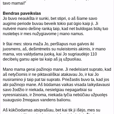
tavo mamai!”
Bendras paveikslas
Jo buvo neau
kšta ir sunki, bet stipri, o aš šiame savo
augimo periode buvau beveik tokio pat ūgio kaip ji. Ji
nutvėrė mano dešinę ranką taip, kad net buldogas būtų tuo
nustebęs ir mes nužygiavome į mano namus.
Ir štai mes: stora maža Jo, peršlapus nuo galvos iki
juosmens, aš, dešimtmetis su nuleistomis akimis, ir mano
mama, vos valdydama juoką, kai Jo sugriaudėjo 110
decibelų garsu apie tai kaip aš ją užpuoliau.
Mano mama gerai pažinojo mane. Ji nedelsiant suprato, kad
aš netyčiomis ir ne piktavališkai atakavau Jo, ir kai Jo
nusiramino ji taip pat tai suprato. Priežastis buvo ta, kad jos
abi pažinojo mane. Aš būdamas vaikas visada laikydavausi
savo žodžio ir niekada, nesielgiau nepagarbiai su
vyresniaisiais, ir žinoma, niekada tyčia nebūčiau užpuolęs
suaugusio žmogaus vandens balionu.
Aš kūkčiodamas atsiprašiau, bet kai tik ji išėjo, mes su