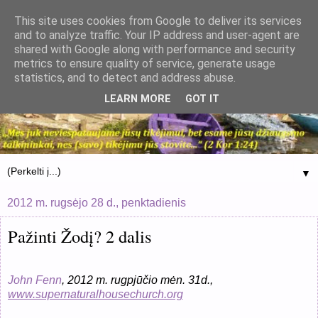
This site uses cookies from Google to deliver its services
and to analyze traffic. Your IP address and user-agent are
shared with Google along with performance and security
metrics to ensure quality of service, generate usage
statistics, and to detect and address abuse.
LEARN MORE
GOT IT
▼
2012 m. rugsėjo 28 d., penktadienis
Pažinti Žodį? 2 dalis
John Fenn
, 2012 m. rugpjūčio mėn. 31d.,
www.supernaturalhousechurch.org