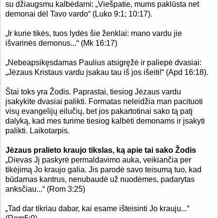
su džiaugsmu kalbėdami: „Viešpatie, mums paklūsta net
demonai dėl Tavo vardo“ (
Luko 9:1; 10:17).
„
Ir kurie tikės, tuos lydės šie ženklai: mano vardu jie
išvarinės demonus...“ (
Mk 16:17)
„
Nebeapsikęsdamas Paulius atsigręžė ir paliepė dvasiai:
„Jėzaus Kristaus vardu įsakau tau iš jos išeiti!“ (
Apd 16:18).
Štai toks yra Žodis. Paprastai, tiesiog Jėzaus vardu
įsakykite dvasiai palikti. Formatas neleidžia man pacituoti
visų evangelijų eilučių, bet jos pakartotinai sako tą patį
dalyką, kad mes turime tiesiog kalbėti demonams ir įsakyti
palikti. Laikotarpis.
Jėzaus pralieto kraujo tikslas, ką apie tai sako Žodis
„
Dievas Jį paskyrė permaldavimo auka, veikiančia per
tikėjimą Jo kraujo galia. Jis parodė savo teisumą tuo, kad
būdamas kantrus, nenubaudė už nuodėmes, padarytas
anksčiau
...“ (Rom 3:25)
„
Tad dar tikriau dabar, kai esame išteisinti Jo krauju...“