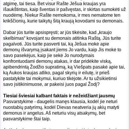
atgimę, tai tiesa. Bet visur Rašte Jėšua kraujas yra
išaukštintas, kaip šventas ir pašvęstas, ir skirtas sumokėti už
nuodėmę. Niekur Rašte nemokoma, ir mes nematome ten
krikščionių, kurie taikytų šitą kraują kovodami su demonais.
Dabar jūs turite apsispręsti; ar jūs tikėsite, kad „kraujo
skelbimas“ kovojant su demonais atitinka Raštą. Jūs turite
pagalvoti. Jūs turite pasverti tai, ką Jėšua mokė apie
demonų išvarymą įsakant jiems Jo vardu, kaip Jis mokė to
savo pasekėjus, kaip jie sekė Jo nurodymais
konfrontuodami demonų atakas, ir dar pridėkite viską,
apibendrintą Žodžio supratimą, ką Viešpats pasakė apie tai,
ką Aukos kraujas atliko, pagal skyrių ir eilutę, ir prieš
pastatykite tai mokymui, kuriuo tikėjote. Ar tu užsikietinsi
savo įsitikinimuose, ar pakeisi juos pagal Žodį?
Tiesiai šviesiai kalbant faktais ir nežeidžiant jausmų
Pasvarstykime - daugelis manęs klausia, kodėl jie neturi
nuostabių patyrimų, kodėl Dievas neatveria jų akių matyti
demonus ir angelus. Aš neturiu visų atsakymų, bet
pasvarstykime štai taip.