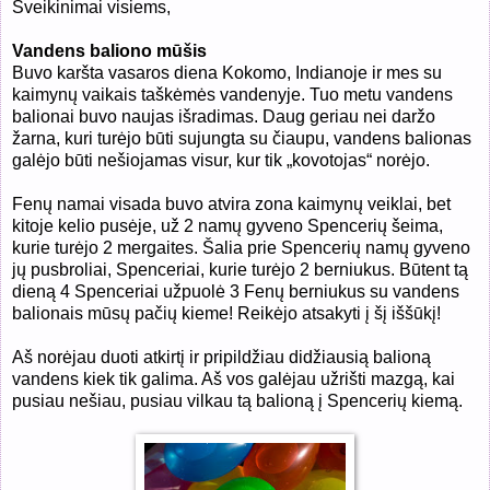
Sveikinimai visiems,
Vandens baliono mūšis
Buvo karšta vasaros diena Kokomo, Indianoje ir mes su
kaimynų vaikais taškėmės vandenyje. Tuo metu vandens
balionai buvo naujas išradimas. Daug geriau nei daržo
žarna, kuri turėjo būti sujungta su čiaupu, vandens balionas
galėjo būti nešiojamas visur, kur tik „kovotojas“ norėjo.
Fenų namai visada buvo atvira zona kaimynų veiklai, bet
kitoje kelio pusėje, už 2 namų gyveno Spencerių šeima,
kurie turėjo 2 mergaites. Šalia prie Spencerių namų gyveno
jų pusbroliai, Spenceriai, kurie turėjo 2 berniukus. Būtent tą
dieną 4 Spenceriai užpuolė 3 Fenų berniukus su vandens
balionais mūsų pačių kieme! Reikėjo atsakyti į šį iššūkį
!
A
š norėjau duoti atkirtį ir pripildžiau didžiausią balioną
vandens kiek tik galima. Aš vos galėjau užrišti mazgą, kai
pusiau nešiau, pusiau vilkau tą balioną į Spencerių kiemą.