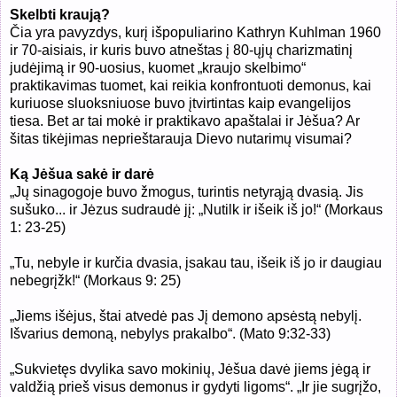
Skelbti kraują?
Čia yra pavyzdys, kurį išpopuliarino Kathryn Kuhlman 1960
ir 70-aisiais, ir kuris buvo atneštas į 80-ųjų charizmatinį
judėjimą ir 90-uosius, kuomet „kraujo skelbimo“
praktikavimas tuomet, kai reikia konfrontuoti demonus, kai
kuriuose sluoksniuose buvo įtvirtintas kaip evangelijos
tiesa. Bet ar tai mokė ir praktikavo apaštalai ir Jėšua? Ar
šitas tikėjimas neprieštarauja Dievo nutarimų visumai?
Ką Jėšua sakė ir darė
„
Jų sinagogoje buvo žmogus, turintis netyrąją dvasią. Jis
sušuko
... ir
Jėzus sudraudė jį: „Nutilk ir išeik iš jo!“ (
Morkaus
1: 23-25)
„
Tu, nebyle ir kurčia dvasia, įsakau tau, išeik iš jo ir daugiau
nebegrįžk!“ (
Morkaus 9: 25)
„
Jiems išėjus, štai atvedė pas Jį demono apsėstą nebylį.
Išvarius demoną, nebylys prakalbo“. (Mato
9:32-33)
„
Sukvietęs dvylika savo mokinių, Jėšua davė jiems jėgą ir
valdžią prieš visus demonus ir gydyti ligoms“.
„Ir jie
sugrįžo,