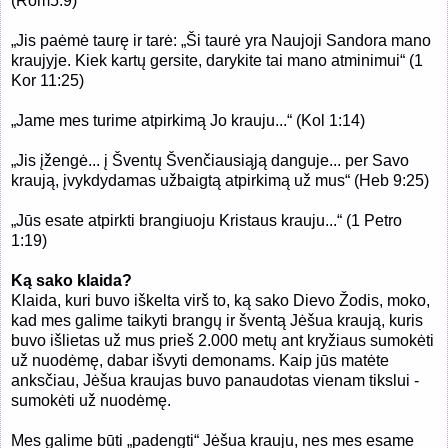
(
Rom5:9)
„
J
is paėmė taurę ir tarė: „Ši taurė yra Naujoji Sandora mano
kraujyje. Kiek kartų gersite, darykite tai mano atminimui“ (
1
Kor 11:25)
„
Jame mes turime atpirkimą Jo krauju...“ (
Kol 1:14)
„
Jis įžengė... į Šventų Švenčiausiąją danguje... per Savo
kraują, įvykdydamas užbaigtą atpirkimą už mus“ (Heb 9:25)
„
Jūs esate atpirkti
brangiuoju Kristaus krauju...“ (1 Petro
1:19)
Ką sako klaida?
Klaida, kuri buvo iškelta virš to, ką sako Dievo Žodis, moko,
kad mes galime taikyti brangų ir šventą Jėšua kraują, kuris
buvo išlietas už mus prieš 2.000 metų ant kryžiaus sumokėti
už nuodėmę, dabar išvyti demonams. Kaip jūs matėte
anksčiau, Jėšua kraujas buvo panaudotas vienam tikslui -
sumokėti už nuodėmę.
Mes galime būti „padengti“ Jėšua krauju, nes mes esame