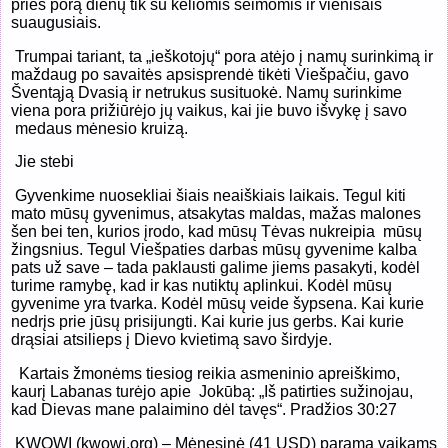
prieš porą dienų tik su keliomis šeimomis ir vienišais
suaugusiais.
Trumpai tariant, ta „ieškotojų“ pora atėjo į namų surinkimą ir
maždaug po savaitės apsisprendė tikėti Viešpačiu, gavo
Šventąją Dvasią ir netrukus susituokė. Namų surinkime
viena pora prižiūrėjo jų vaikus, kai jie buvo išvykę į savo
medaus mėnesio kruizą.
Jie stebi
Gyvenkime nuosekliai šiais neaiškiais laikais. Tegul kiti
mato mūsų gyvenimus, atsakytas maldas, mažas malones
šen bei ten, kurios įrodo, kad mūsų Tėvas nukreipia
mūsų
žingsnius. Tegul Viešpaties darbas mūsų gyvenime kalba
pats už save – tada paklausti galime jiems pasakyti, kodėl
turime ramybę, kad ir kas nutiktų aplinkui. Kodėl mūsų
gyvenime yra tvarka. Kodėl mūsų veide šypsena. Kai kurie
nedrįs prie jūsų prisijungti. Kai kurie jus gerbs. Kai kurie
drąsiai atsilieps į Dievo kvietimą savo širdyje.
K
artais žmonėms tiesiog reikia asmeninio apreiškimo,
kaurį Labanas turėjo apie
Jokūbą: „Iš patirties sužinojau,
kad Dievas mane palaimino dėl tavęs“. Pradžios 30:27
KWOWI (kwowi.org) – Mėnesinė (41 USD) parama vaikams