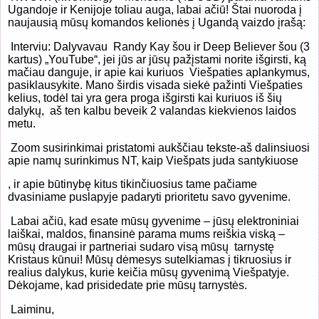
Ugandoje ir Kenijoje toliau auga, labai ačiū! Štai nuoroda į
naujausią mūsų komandos kelionės į Ugandą vaizdo įrašą:
Interviu: Dalyvavau
Randy Kay šou ir Deep Believer šou (3
kartus) „YouTube“, jei jūs ar jūsų pažįstami norite išgirsti, ką
mačiau danguje, ir apie kai kuriuos
Viešpaties aplankymus,
pasiklausykite. Mano širdis visada siekė pažinti Viešpaties
kelius, todėl tai yra gera proga išgirsti kai kuriuos iš šių
dalykų,
aš ten kalbu beveik 2 valandas kiekvienos laidos
metu.
Zoom susirinkimai pristatomi aukščiau tekste-aš dalinsiuosi
apie namų surinkimus NT, kaip Viešpats juda santykiuose
, ir apie būtinybę kitus tikinčiuosius tame pačiame
dvasiniame puslapyje padaryti prioritetu savo gyvenime.
Labai ačiū, kad esate mūsų gyvenime – jūsų elektroniniai
laiškai, maldos, finansinė parama mums reiškia viską –
mūsų draugai ir partneriai sudaro visą mūsų
tarnystę
Kristaus kūnui! Mūsų dėmesys sutelkiamas į tikruosius ir
realius dalykus, kurie keičia mūsų gyvenimą Viešpatyje.
Dėkojame, kad prisidedate prie mūsų tarnystės.
Laiminu,