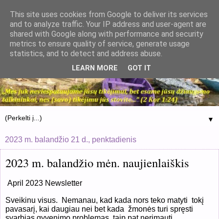
This site uses cookies from Google to deliver its services
and to analyze traffic. Your IP address and user-agent are
shared with Google along with performance and security
metrics to ensure quality of service, generate usage
statistics, and to detect and address abuse.
LEARN MORE
GOT IT
▼
2023 m. balandžio 21 d., penktadienis
2023 m. balandžio mėn. naujienlaiškis
April 2023 Newsletter
Sveikinu visus.
Nemanau, kad kada nors teko matyti
tokį
pavasarį, kai daugiau nei bet kada
žmonės turi spręsti
svarbias gyvenimo problemas, taip pat nerimauti