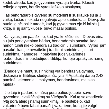
kodėl, atrodo, kad jo gyvenime vyrauja tvarka. Klausti
reikėjo drąsos, bet šis vyras ieškojo atsakymų.
Tas bendradarbis gyveno su moterimi ir susilaukė su ja 3
vaikų, tačiau niekada negalvojo apie santuoką ar Dievą. Jie
nuolat ginčijosi ir atrodė, kad jų gyvenimas ėjo iš krizės į
krizę, ir
jų santykiuose
buvo mažai poilsio.
Kai vyras jam paaiškino, kad yra krikščionis ir Dievas eina
su jais per gyvenimo bėdas, bendradarbis pasakė, kad
nenori turėti nieko bendra su tradiciniu surinkimu. Vyras
jam
pasakė, kad jie nevaikšto į tradicinį surinkimą, jie turi
surinkimą
namuose, ir pakvietė juos vakarienės,
pabendrauti
ir pastudijuoti Bibliją, kurioje aprašytas namų
surinkimas.
(Daugelyje namų susirinkimų yra bendras valgymas,
diskusija ir
Biblijos studijos, čia yra
4 Apaštalų darbų 2:42
paminėti elementai : mokymas, bendravimas, maistas,
malda)
J
ie taip ir padarė, o mūsų pora paliudijo apie
savo
gyvenimą ir vaikščiojimą su Viešpačiu. Kai tą sekmadienio
rytą pora atėjo į namų surinkimą, jie pastebėjo, kad
vakarienė buvo labai panaši į vakarienę, kurią jie valgė