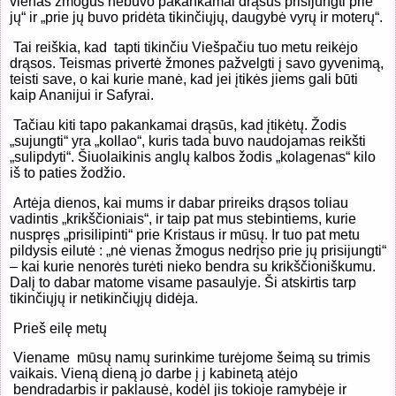
vienas žmogus nebuvo pakankamai drąsus prisijungti prie
jų“ ir „prie jų buvo pridėta tikinčiųjų, daugybė vyrų ir moterų“.
Tai reiškia, kad
tapti tikinčiu Viešpačiu tuo metu reikėjo
drąsos. Teismas privertė žmones pažvelgti į savo gyvenimą,
teisti save, o kai kurie manė, kad jei įtikės jiems gali būti
kaip Ananijui ir Safyrai.
Tačiau kiti tapo pakankamai drąsūs, kad įtikėtų. Žodis
„sujungti“ yra „kollao“, kuris tada buvo naudojamas reikšti
„sulipdyti“. Šiuolaikinis anglų kalbos žodis „kolagenas“ kilo
iš to paties žodžio.
Artėja dienos, kai mums ir dabar prireiks drąsos toliau
vadintis „krikščioniais“, ir taip pat mus stebintiems, kurie
nuspręs „prisilipinti“ prie Kristaus ir mūsų. Ir tuo pat metu
pildysis eilutė : „nė vienas žmogus nedrįso prie jų prisijungti“
– kai kurie nenorės turėti nieko bendra su krikščioniškumu.
Dalį to dabar matome visame pasaulyje. Ši atskirtis tarp
tikinčiųjų ir netikinčiųjų didėja.
Prieš eilę metų
Viename
mūsų namų surinkime turėjome šeimą su trimis
vaikais. Vieną dieną jo darbe į j kabinetą atėjo
bendradarbis ir paklausė, kodėl jis tokioje ramybėje ir