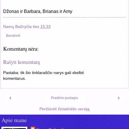
Džonas ir Barbara, Brianas ir Amy
Namų Bažnyčia
ties
15:33
Bendrinti
Komentarų nėra:
Rašyti komentarą
Pastaba: tik šio tinklaraščio narys gali skelbti
komentarus.
‹
›
Pradinis puslapis
Peržiūrėti žiniatinklio versiją
Apie mane