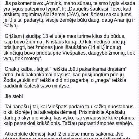
Jis pakomentavo: „Atmink, mano sūnau, teismo lygis visada
yra lygus patepimo lygiui“. Ir: „Daugelis šaukiasi Tėvo, kad
atsiųstų atgimimą šiai žemei (JAV), bet iš tiesų sakau jums,
jei Jis tai padarytų, visoje žemėje būtų daug, daug Ananijų ir
Safyrų.
Grįžtam į studiją: 13 eilutėje mes turime kitus du būdus,
kaip buvo žiūrima į Kristaus kūną: „O kiti, nedrįso prie jų
prisijungti, bet žmonės juos išaukštino (14 eil.) ir daug
tikinčiųjų buvo pridėta prie Viešpaties, daugybė žmonių, tiek
vyrų, tiek moterų“.
Graikų kalba „išdrįsti“ reiškia „būti pakankamai drąsiam“
arba „būk pakankamai drąsus“, kad prisijungtum prie jų.
Žodis „aukštinti“ reiškia didinti pagarbą, o „mega“ reiškia
padidinti išplėsti savo mintyse.
Jie stebi
Tai panašu į tai, kai Viešpats padaro tau kažką nuostabaus,
o kiti išorėje į tai atkreipia dėmesį. Prisiminkite Apaštalų
darbų 5 skyriuje viską, kas vyko, kai vyriausybė kūrė planus,
kaip persekioti krikščionis. Tačiau paprasti žmonės stebėjo.
Atkreipkite dėmesį, kad
2 eilutėse mums sakoma: „Nė