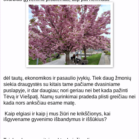
dėl tautų, ekonomikos ir pasaulio įvykių. Tiek daug žmonių
siekia draugystės su kitais tame pačiame dvasiniame
puslapyje, ir dar daugiau; nori geriau nei bet kada pažinti
Tėvą ir Viešpatį. Namų surinkimai pradeda plisti greičiau nei
kada nors anksčiau esame matę.
Kaip elgiasi ir kaip į mus žiūri ne krikščionys, kai
išgyvename gyvenimo išbandymus ir iššūkius?