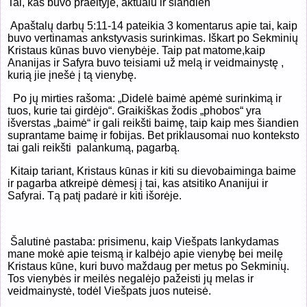
Tai, kas buvo praeityje, aktualu ir šiandien
Apaštalų darbų 5:11-14 pateikia 3 komentarus apie tai, kaip
buvo vertinamas ankstyvasis surinkimas. Iškart po Sekminių
Kristaus kūnas buvo vienybėje. Taip pat matome,kaip
Ananijas ir Safyra buvo teisiami už melą ir veidmainystę ,
kurią jie įnešė į tą vienybę.
P
o jų mirties rašoma: „Didelė baimė apėmė surinkimą ir
tuos, kurie tai girdėjo“. Graikiškas žodis „phobos“ yra
išverstas „baimė“ ir gali reikšti baimę, taip kaip mes šiandien
suprantame baimę ir fobijas. Bet priklausomai nuo konteksto
tai gali reikšti
palankumą, pagarbą.
Kitaip tariant, Kristaus kūnas ir kiti su dievobaiminga baime
ir pagarba atkreipė dėmesį į tai, kas atsitiko Ananijui ir
Safyrai. Tą patį padarė ir kiti išorėje.
Šalutinė pastaba: prisimenu, kaip Viešpats lankydamas
mane mokė apie teismą ir kalbėjo apie vienybę bei meilę
Kristaus kūne, kuri buvo maždaug per metus po Sekminių.
Tos vienybės ir meilės negalėjo pažeisti jų melas ir
veidmainystė, todėl Viešpats juos nuteisė.