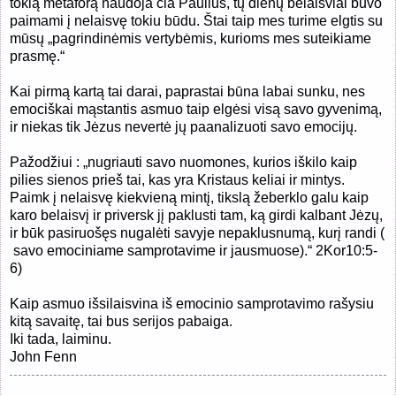
tokią metaforą naudoja čia Paulius, tų dienų belaisviai buvo
paimami į nelaisvę tokiu būdu. Štai taip mes turime elgtis su
mūsų „pagrindinėmis vertybėmis, kurioms mes suteikiame
prasmę.“
Kai pirmą kartą tai darai, paprastai būna labai sunku, nes
emociškai mąstantis asmuo taip elgėsi visą savo gyvenimą,
ir niekas tik Jėzus nevertė jų paanalizuoti savo emocijų.
Pažodžiui : „nugriauti savo nuomones, kurios iškilo kaip
pilies sienos prieš tai, kas yra Kristaus keliai ir mintys.
Paimk į nelaisvę kiekvieną mintį, tikslą žeberklo galu kaip
karo belaisvį ir priversk jį paklusti tam, ką girdi kalbant Jėzų,
ir būk pasiruošęs nugalėti savyje nepaklusnumą, kurį randi (
savo emociniame samprotavime ir jausmuose).“ 2Kor10:5-
6)
Kaip asmuo išsilaisvina iš emocinio samprotavimo rašysiu
kitą savaitę, tai bus serijos pabaiga.
Iki tada, laiminu.
John Fenn