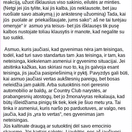
reakciją, užuot išklausius viso sakinio, eilutės ar minties.
(Netgi jei jūs tylite, kai jis kalba, jūs neklausote, bet jau
ruošiate savo atsakymą į jo ankstesnę užuominą) Tada, kai
jūs puolate ar priekaištaujate, jums sako“: aš ne tai turėjau
omenyje“ ir asmuo yra teisus- bet jūs išklausęs tik pusę
kalbos nustojate toliau klausytis ir manote, kad negalite su
tuo sutikti.
Asmuo, kuris jaučiasi, kad gyvenimas nėra jam teisingas,
todėl, kad turi savo standartus tam ,kas teisinga, ir tam, kas
neteisinga, kiekvienam asmeniui ir gyvenimo situacijai. Jei
atsitinka kažkas, kas skiriasi nuo to, ką jis galvoja esant
teisinga, jis jaučia pasipriešinimą ir pyktį. Pavyzdys gali būti,
kai asmuo jaučiasi vertas aukštesnių pareigų, bet bosas
neleidžia jam pakilti. Arba sutuoktinis nori geresnio
automobilio ar baldų, ar Country Club narystės, ar
prabangesnių atostogų, bet jo žmona/vyras reikalauja, kad
būtų išleidžiama pinigų tik tiek, kiek jie šiuo metu yra. Tai
tinka ir asmeniui, kuris naršo po parduotuves, ar valgo, nes
jaučia, kad jis „yra to vertas“, nes gyvenimas jam
neteisingas.
Jūs kaltinate draugą ar sutuoktinį dėl savo emocinio
skausmo. Jūs kartais sakote: „Liaukitės, nes aš jaučiuosi