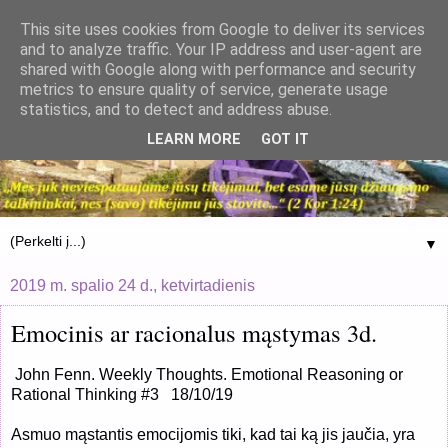
This site uses cookies from Google to deliver its services
and to analyze traffic. Your IP address and user-agent are
shared with Google along with performance and security
metrics to ensure quality of service, generate usage
statistics, and to detect and address abuse.
LEARN MORE
GOT IT
▼
2019 m. spalio 24 d., ketvirtadienis
Emocinis ar racionalus mąstymas 3d.
John Fenn. Weekly Thoughts. Emotional Reasoning or
Rational Thinking #3 18/10/19
Asmuo mąstantis emocijomis tiki, kad tai ką jis jaučia, yra