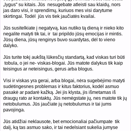
„lygus“ su kitais. Jūs nesugebate atleisti sau klaidų, nors
jas daro visi, ir sprendimų, kuriuos mes visi darytume
skirtingai. Todėl jūs vis tiek jaučiatės kvailai.
Jūs susitelkiate į negatyvą, kas nutiko tą dieną ir nieko kito
negalite matyti tik tai, ir tai pripildo jūsų emocijas ir mintis.
Jūsų diena, jūsų renginys buvo suardytas, dėl to vieno
dalyko.
Jūs turite tokį aukštą lūkesčių standartą, kad viskas turi būti
tobula, o jei ne- viskas-blogai. Jūs matote dalykus tik kaip
teisingus ar neteisingus, gerus arba blogus.
Visi ir viskas yra gerai, arba blogai, nėra sugebėjimo matyti
sudėtingesnes problemas ir kitus faktorius, kodėl asmuo
pasakė ar padarė kažką. Jei jis klysta, jis išmetamas iš
draugų rato ar kontaktų. Jūs nemėgstate jų, nes matote tik jų
netobulumus. Jūs jaučiate jų netobulumus ir tai jums
pavojinga.
Jūs atidžiai neklausote, bet emocionaliai pačiumpate tik
dalį, ką tas asmuo sako, ir tai nedelsiant sukelia jumyse