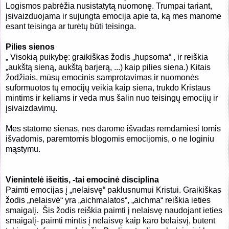
Logismos pabrėžia nusistatytą nuomonę. Trumpai tariant,
įsivaizduojama ir sujungta emocija apie ta, ką mes manome
esant teisinga ar turėtų būti teisinga.
Pilies sienos
„ Visokią puikybę: graikiškas žodis „hupsoma“ , ir reiškia
„aukštą sieną, aukštą barjerą, ...) kaip pilies siena.) Kitais
žodžiais, mūsų emocinis samprotavimas ir nuomonės
suformuotos tų emocijų veikia kaip siena, trukdo Kristaus
mintims ir keliams ir veda mus šalin nuo teisingų emocijų ir
įsivaizdavimų.
Mes statome sienas, nes darome išvadas remdamiesi tomis
išvadomis, paremtomis blogomis emocijomis, o ne loginiu
mąstymu.
Vienintelė išeitis, -tai emocinė disciplina
Paimti emocijas į „nelaisvę“ paklusnumui Kristui. Graikiškas
žodis „nelaisvė“ yra „aichmalatos“, „aichma“ reiškia ieties
smaigalį. Šis žodis reiškia paimti į nelaisvę naudojant ieties
smaigalį- paimti mintis į nelaisvę kaip karo belaisvį, būtent