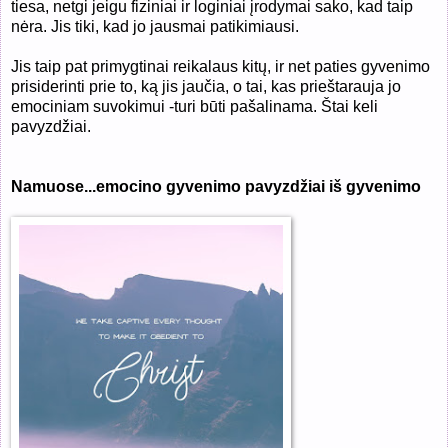
tiesa, netgi jeigu fiziniai ir loginiai įrodymai sako, kad taip
nėra. Jis tiki, kad jo jausmai patikimiausi.
Jis taip pat primygtinai reikalaus kitų, ir net paties gyvenimo
prisiderinti prie to, ką jis jaučia, o tai, kas prieštarauja jo
emociniam suvokimui -turi būti pašalinama. Štai keli
pavyzdžiai.
Namuose...emocino gyvenimo pavyzdžiai iš gyvenimo