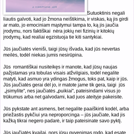
Sutuoktinis negali
liautis galvoti, kad jo žmona neištikima, ir viskas, ką jis girdi
ar mato, jo emociniam mąstymui tampa to, ką jis jaučia
įrodymu, nors faktiškai nėra jokių nei fizinių ir kitokių
įrodymų, kad realiai egzistuoja tie kiti santykiai.
Jūs jaučiatės vieniši, taigi jūsų išvada, kad jūs nevertas
meilės, todėl niekas jumis nesirūpina.
Jūs romantiškai nusiteikęs ir manote, kad jūsų naujas
pažįstamas yra tobulas visais atžvilgiais, todėl negalite
matyti, kad asmuo yra ydingas žmogus, toks pat, kaip ir jūs.
Jūs jaučiatės gerai dėl jo, ir matote jame tik gera, taigi jūs
„įsimylite“, nes jaučiatės „puikiai“, pateisindami visus jo
trūkumus arba net galvodami, kad juos ateityje pakeisite.
Jūs pykstate ant asmens, bet negalite paaiškinti kodėl, arba
priežastis pykčiui yra neproporcinga – jūs jaučiate, kad jis
kažką tikrai negero padarė, ir taip pateisinate savo pyktį.
Jūs jaučiatės kvailai, nors jūsų gyvenimas rodo, kad esate