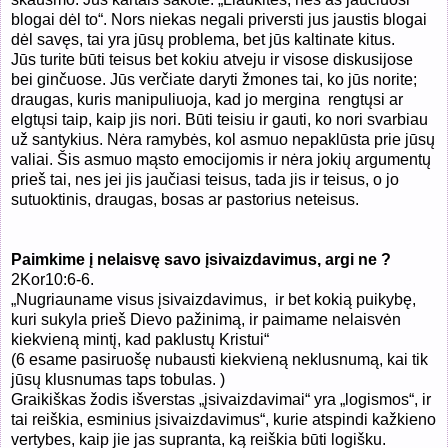
blogai dėl to“. Nors niekas negali priversti jus jaustis blogai
dėl savęs, tai yra jūsų problema, bet jūs kaltinate kitus.
Jūs turite būti teisus bet kokiu atveju ir visose diskusijose
bei ginčuose. Jūs verčiate daryti žmones tai, ko jūs norite;
draugas, kuris manipuliuoja, kad jo mergina rengtųsi ar
elgtųsi taip, kaip jis nori. Būti teisiu ir gauti, ko nori svarbiau
už santykius. Nėra ramybės, kol asmuo nepaklūsta prie jūsų
valiai. Šis asmuo mąsto emocijomis ir nėra jokių argumentų
prieš tai, nes jei jis jaučiasi teisus, tada jis ir teisus, o jo
sutuoktinis, draugas, bosas ar pastorius neteisus.
Paimkime į nelaisvę savo įsivaizdavimus, argi ne ?
2Kor10:6-6.
„Nugriauname visus įsivaizdavimus, ir bet kokią puikybę,
kuri sukyla prieš Dievo pažinimą, ir paimame nelaisvėn
kiekvieną mintį, kad paklustų Kristui“
(6 esame pasiruošę nubausti kiekvieną neklusnumą, kai tik
jūsų klusnumas taps tobulas. )
Graikiškas žodis išverstas „įsivaizdavimai“ yra „logismos“, ir
tai reiškia, esminius įsivaizdavimus“, kurie atspindi kažkieno
vertybes, kaip jie jas supranta, ką reiškia būti logišku.