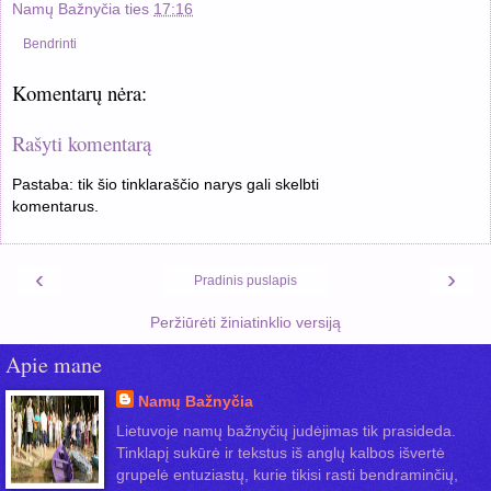
Namų Bažnyčia
ties
17:16
Bendrinti
Komentarų nėra:
Rašyti komentarą
Pastaba: tik šio tinklaraščio narys gali skelbti
komentarus.
‹
›
Pradinis puslapis
Peržiūrėti žiniatinklio versiją
Apie mane
Namų Bažnyčia
Lietuvoje namų bažnyčių judėjimas tik prasideda.
Tinklapį sukūrė ir tekstus iš anglų kalbos išvertė
grupelė entuziastų, kurie tikisi rasti bendraminčių,