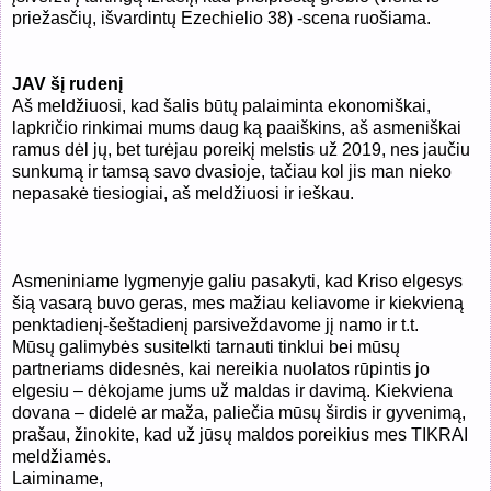
priežasčių, išvardintų Ezechielio 38) -scena ruošiama.
JAV šį rudenį
Aš meldžiuosi, kad šalis būtų palaiminta ekonomiškai,
lapkričio rinkimai mums daug ką paaiškins, aš asmeniškai
ramus dėl jų, bet turėjau poreikį melstis už 2019, nes jaučiu
sunkumą ir tamsą savo dvasioje, tačiau kol jis man nieko
nepasakė tiesiogiai, aš meldžiuosi ir ieškau.
Asmeniniame lygmenyje galiu pasakyti, kad Kriso elgesys
šią vasarą buvo geras, mes mažiau keliavome ir kiekvieną
penktadienį-šeštadienį parsiveždavome jį namo ir t.t.
Mūsų galimybės susitelkti tarnauti tinklui bei mūsų
partneriams didesnės, kai nereikia nuolatos rūpintis jo
elgesiu – dėkojame jums už maldas ir davimą. Kiekviena
dovana – didelė ar maža, paliečia mūsų širdis ir gyvenimą,
prašau, žinokite, kad už jūsų maldos poreikius mes TIKRAI
meldžiamės.
Laiminame,