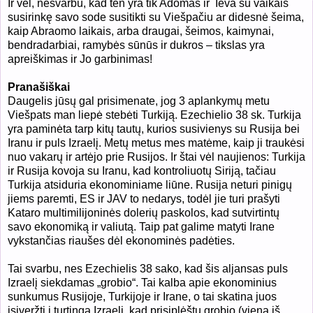
Ir vėl, nesvarbu, kad ten yra tik Adomas ir
Ieva su vaikais
susirinkę savo sode susitikti su Viešpačiu ar didesnė šeima,
kaip Abraomo laikais, arba draugai, šeimos, kaimynai,
bendradarbiai, ramybės sūnūs ir dukros – tikslas yra
apreiškimas ir Jo garbinimas!
Pranašiškai
Daugelis jūsų gal prisimenate, jog 3 aplankymų metu
Viešpats man liepė stebėti Turkiją. Ezechielio 38 sk. Turkija
yra paminėta tarp kitų tautų, kurios susivienys su Rusija bei
Iranu ir puls Izraelį. Metų metus mes matėme, kaip ji traukėsi
nuo vakarų ir artėjo prie Rusijos. Ir štai vėl naujienos: Turkija
ir Rusija kovoja su Iranu, kad kontroliuotų Siriją, tačiau
Turkija atsiduria ekonominiame liūne. Rusija neturi pinigų
jiems paremti, ES ir JAV to nedarys, todėl jie turi prašyti
Kataro multimilijoninės dolerių paskolos, kad sutvirtintų
savo ekonomiką ir valiutą. Taip pat galime matyti Irane
vykstančias riaušes dėl ekonominės padėties.
Tai svarbu, nes Ezechielis 38 sako, kad šis aljansas puls
Izraelį siekdamas „grobio“. Tai kalba apie ekonominius
sunkumus Rusijoje, Turkijoje ir Irane, o tai skatina juos
įsiveržti į turtingą Izraelį, kad prisiplėštų grobio (viena iš