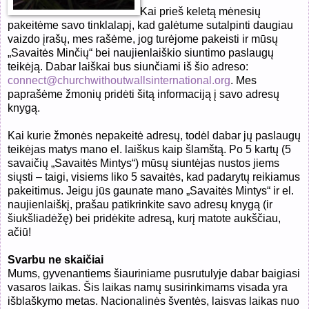
Kai prieš keletą mėnesių
pakeitėme savo tinklalapį, kad galėtume sutalpinti daugiau
vaizdo įrašų, mes rašėme, jog turėjome pakeisti ir mūsų
„Savaitės Minčių“ bei naujienlaiškio siuntimo paslaugų
teikėją. Dabar laiškai bus siunčiami iš šio adreso:
connect@churchwithoutwallsinternational.org
. Mes
paprašėme žmonių pridėti šitą informaciją į savo adresų
knygą.
Kai kurie žmonės nepakeitė adresų, todėl dabar jų paslaugų
teikėjas matys mano el. laiškus kaip šlamštą. Po 5 kartų (5
savaičių „Savaitės Mintys“) mūsų siuntėjas nustos jiems
siųsti – taigi, visiems liko 5 savaitės, kad padarytų reikiamus
pakeitimus. Jeigu jūs gaunate mano „Savaitės Mintys“ ir el.
naujienlaiškį, prašau patikrinkite savo adresų knygą (ir
šiukšliadėžę) bei pridėkite adresą, kurį matote aukščiau,
ačiū!
Svarbu ne skaičiai
Mums, gyvenantiems šiauriniame pusrutulyje dabar baigiasi
vasaros laikas. Šis laikas namų susirinkimams visada yra
išblaškymo metas. Nacionalinės šventės, laisvas laikas nuo