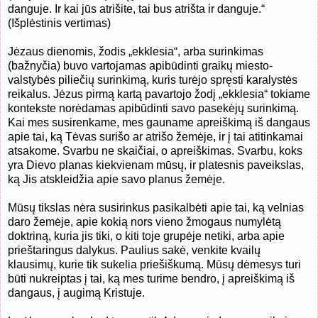
danguje. Ir kai jūs atrišite, tai bus atrišta ir danguje.“
(Išplėstinis vertimas)
Jėzaus dienomis, žodis „ekklesia“, arba surinkimas
(bažnyčia) buvo vartojamas apibūdinti graikų miesto-
valstybės piliečių surinkimą, kuris turėjo spręsti karalystės
reikalus. Jėzus pirmą kartą pavartojo žodį „ekklesia“ tokiame
kontekste norėdamas apibūdinti savo pasekėjų surinkimą.
Kai mes susirenkame, mes gauname apreiškimą iš dangaus
apie tai, ką Tėvas surišo ar atrišo žemėje, ir į tai atitinkamai
atsakome. Svarbu ne skaičiai, o apreiškimas. Svarbu, koks
yra Dievo planas kiekvienam mūsų, ir platesnis paveikslas,
ką Jis atskleidžia apie savo planus žemėje.
Mūsų tikslas nėra susirinkus pasikalbėti apie tai, ką velnias
daro žemėje, apie kokią nors vieno žmogaus numylėtą
doktriną, kuria jis tiki, o kiti toje grupėje netiki, arba apie
prieštaringus dalykus. Paulius sakė, venkite kvailų
klausimų, kurie tik sukelia priešiškumą. Mūsų dėmesys turi
būti nukreiptas į tai, ką mes turime bendro, į apreiškimą iš
dangaus, į augimą Kristuje.