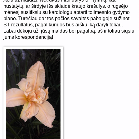
nustatytų, ar širdyje išsisklaidė kraujo krešulys, o rugsėjo
mėnesį susitiksiu su kardiologu aptarti tolimesnio gydymo
plano. Turėčiau dar tos pačios savaitės pabaigoje sužinoti
ST rezultatus, pagal kuriuos bus aišku, ką daryti toliau.
Labai dėkoju už
jūsų maldas bei pagalbą, aš ir toliau siųsiu
jums korespondenciją!