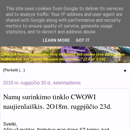
This site uses cookies from Google to deliver its services
and to analyze traffic. Your IP address and user-agent are
shared with Google along with performance and security
metrics to ensure quality of service, generate usage
statistics, and to detect and address abuse.
LEARN MORE
GOT IT
▼
2018 m. rugpjūčio 30 d., ketvirtadienis
Namų surinkimo tinklo CWOWI
naujienlaiškis. 2O18m. rugpjūčio 23d.
Sveiki,
Ačiū už maldas. Netrukus man darys ST tyrimą, kad