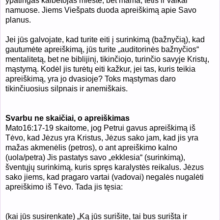
ypatingas kalbėtojas mieste, bet mama, tėtis ir vaikai
namuose. Jiems Viešpats duoda apreiškimą apie Savo
planus.
Jei jūs galvojate, kad turite eiti į surinkimą (bažnyčią), kad
gautumėte apreiškimą, jūs turite „auditorinės bažnyčios“
mentalitetą, bet ne biblijinį, tikinčiojo, turinčio savyje Kristų,
mąstymą. Kodėl jis turėtų eiti kažkur, jei tas, kuris teikia
apreiškimą, yra jo dvasioje? Toks mąstymas daro
tikinčiuosius silpnais ir anemiškais.
Svarbu ne skaičiai, o apreiškimas
Mato16:17-19 skaitome, jog Petrui gavus apreiškimą iš
Tėvo, kad Jėzus yra Kristus, Jėzus sako jam, kad jis yra
mažas akmenėlis (petros), o ant apreiškimo kalno
(uola/petra) Jis pastatys savo „ekklesia“ (surinkimą),
šventųjų surinkimą, kuris spręs karalystės reikalus. Jėzus
sako jiems, kad pragaro vartai (vadovai) negalės nugalėti
apreiškimo iš Tėvo. Tada jis tęsia:
(kai jūs susirenkate) „Ką jūs surišite, tai bus surišta ir