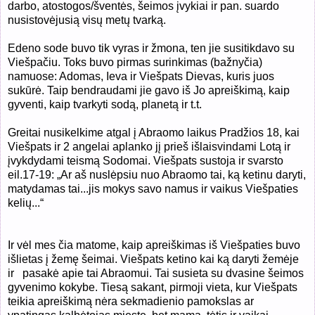
darbo, atostogos/šventės, šeimos įvykiai ir pan. suardo
nusistovėjusią visų metų tvarką.
Edeno sode buvo tik vyras ir žmona, ten jie susitikdavo su
Viešpačiu. Toks buvo pirmas surinkimas (bažnyčia)
namuose: Adomas, Ieva ir Viešpats Dievas, kuris juos
sukūrė. Taip bendraudami jie gavo iš Jo apreiškimą, kaip
gyventi, kaip tvarkyti sodą, planetą ir t.t.
Greitai nusikelkime atgal į Abraomo laikus Pradžios 18, kai
Viešpats ir 2 angelai aplanko jį prieš išlaisvindami Lotą ir
įvykdydami teismą Sodomai. Viešpats sustoja ir svarsto
eil.17-19: „Ar aš nuslėpsiu nuo Abraomo tai, ką ketinu daryti,
matydamas tai...jis mokys savo namus ir vaikus Viešpaties
kelių...“
Ir vėl mes čia matome, kaip apreiškimas iš Viešpaties buvo
išlietas į žemę šeimai. Viešpats ketino kai ką daryti žemėje
ir
pasakė apie tai Abraomui. Tai susieta su dvasine šeimos
gyvenimo kokybe. Tiesą sakant, pirmoji vieta, kur Viešpats
teikia apreiškimą nėra sekmadienio pamokslas ar