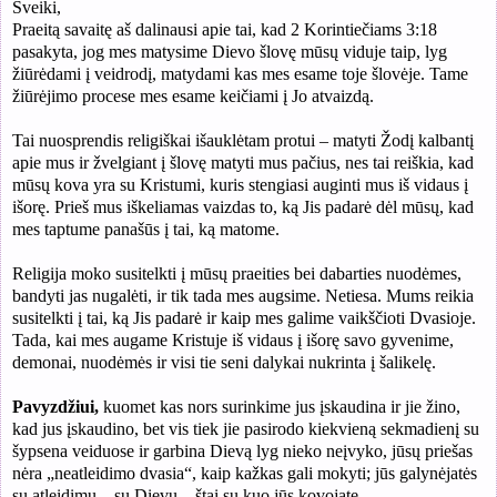
Sveiki,
Praeitą savaitę aš dalinausi apie tai, kad 2 Korintiečiams 3:18
pasakyta, jog mes matysime Dievo šlovę mūsų viduje taip, lyg
žiūrėdami į veidrodį, matydami kas mes esame toje šlovėje. Tame
žiūrėjimo procese mes esame keičiami į Jo atvaizdą.
Tai nuosprendis religiškai išauklėtam protui – matyti Žodį kalbantį
apie mus ir žvelgiant į šlovę matyti mus pačius, nes tai reiškia, kad
mūsų kova yra su Kristumi, kuris stengiasi auginti mus iš vidaus į
išorę. Prieš mus iškeliamas vaizdas to, ką Jis padarė dėl mūsų, kad
mes taptume panašūs į tai, ką matome.
Religija moko susitelkti į mūsų praeities bei dabarties nuodėmes,
bandyti jas nugalėti, ir tik tada mes augsime. Netiesa. Mums reikia
susitelkti į tai, ką Jis padarė ir kaip mes galime vaikščioti Dvasioje.
Tada, kai mes augame Kristuje iš vidaus į išorę savo gyvenime,
demonai, nuodėmės ir visi tie seni dalykai nukrinta į šalikelę.
Pavyzdžiui,
kuomet kas nors surinkime jus įskaudina ir jie žino,
kad jus įskaudino, bet vis tiek jie pasirodo kiekvieną sekmadienį su
šypsena veiduose ir garbina Dievą lyg nieko neįvyko, jūsų priešas
nėra „neatleidimo dvasia“, kaip kažkas gali mokyti; jūs galynėjatės
su atleidimu – su Dievu – štai su kuo jūs kovojate.