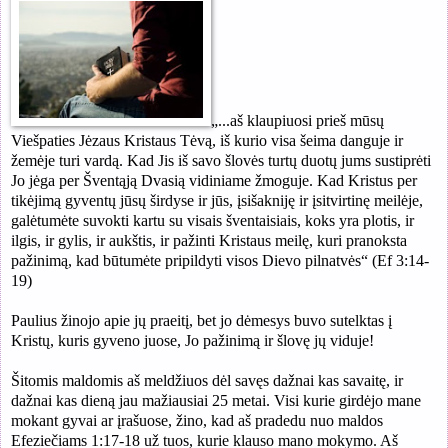
„...
aš klaupiuosi prieš mūsų
Viešpaties Jėzaus Kristaus Tėvą,
i
š kurio visa šeima danguje ir
žemėje turi vardą.
K
ad Jis iš savo šlovės turtų duotų jums sustiprėti
Jo jėga per Šventąją Dvasią vidiniame žmoguje.
K
ad Kristus per
tikėjimą gyventų jūsų širdyse ir jūs, įsišakniję ir įsitvirtinę meilėje,
galėtumėte suvokti kartu su visais šventaisiais, koks yra plotis, ir
ilgis, ir gylis, ir aukštis, ir pažinti Kristaus meilę, kuri pranoksta
pažinimą, kad būtumėte pripildyti visos Dievo pilnatvės“ (Ef
3:14-
19)
Paulius žinojo apie jų praeitį, bet jo dėmesys buvo sutelktas į
Kristų, kuris gyveno juose, Jo pažinimą ir šlovę jų viduje!
Šitomis maldomis aš meldžiuos dėl savęs dažnai kas savaitę, ir
dažnai kas dieną jau mažiausiai 25 metai. Visi kurie girdėjo mane
mokant gyvai ar įrašuose, žino, kad aš pradedu nuo maldos
Efeziečiams 1:17-18 už tuos, kurie klauso mano mokymo. Aš