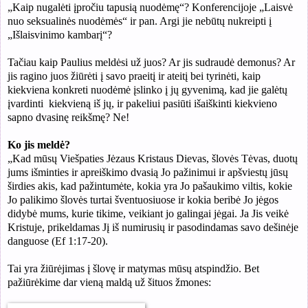
„Kaip nugalėti įpročiu tapusią nuodėmę“? Konferencijoje „Laisvė
nuo seksualinės nuodėmės“ ir pan. Argi jie nebūtų nukreipti į
„Išlaisvinimo kambarį“?
Tačiau kaip Paulius meldėsi už juos? Ar jis sudraudė demonus? Ar
jis ragino juos žiūrėti į savo praeitį ir ateitį bei tyrinėti, kaip
kiekviena konkreti nuodėmė įslinko į jų gyvenimą, kad jie galėtų
įvardinti kiekvieną iš jų, ir pakeliui pasiūti išaiškinti kiekvieno
sapno dvasinę reikšmę? Ne!
Ko jis meldė?
„Kad mūsų Viešpaties Jėzaus Kristaus Dievas, šlovės Tėvas, duotų
jums išminties ir apreiškimo dvasią Jo pažinimui
ir apšviestų jūsų
širdies akis, kad pažintumėte, kokia yra Jo pašaukimo viltis, kokie
Jo palikimo šlovės turtai šventuosiuose
ir kokia beribė Jo jėgos
didybė mums, kurie tikime, veikiant jo galingai jėgai
.
Ja Jis veikė
Kristuje, prikeldamas Jį iš numirusių ir pasodindamas savo dešinėje
danguose (Ef 1:17-20).
Tai yra žiūrėjimas į šlovę ir matymas mūsų atspindžio. Bet
pažiūrėkime dar vieną maldą už šituos žmones: