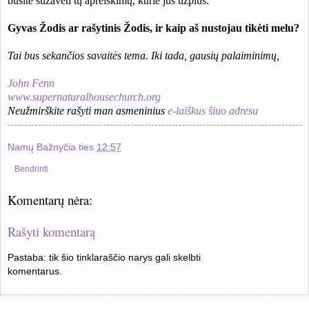
būsite sužavėti tų apreiškimų, kurie jus užplūs.
Gyvas Žodis ar rašytinis Žodis, ir kaip aš nustojau tikėti melu?
Tai bus sekančios savaitės tema. Iki tada, gausių palaiminimų,
J
ohn Fenn
www.supernaturalhousechurch.org
Neužmirškite rašyti man asmeninius
e-laiškus šiuo adresu
Namų Bažnyčia
ties
12:57
Bendrinti
Komentarų nėra:
Rašyti komentarą
Pastaba: tik šio tinklaraščio narys gali skelbti
komentarus.