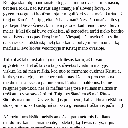
Religija skatintų mane susitelkti į „atstūmimo dvasią“ ir panašiai,
bet tiesa tokia, kad Kristus auga manyje iš šlovės į šlovę, Jo
gyvenimas greitai konfrontuoja ir nugali kiekvieną melą, kuriuo aš
tikėjau. Kodėl aš taip greitai išsilaisvinau? Nes aš pamačiau tiesą,
patikėjau Dievo šviesa, kuri man parodė, kad mano „tiesa“ buvo
melas, ir kai tik tai buvo atskleista, aš nenorėjau turėti nieko bendro
su ja. Bėgdamas pas Tėvą ir mūsų Viešpatį, aš nusviedžiau šalin
dabar šviežiai atskleistą melą kaip karštą bulvę ir priėmiau tai, ką
mačiau Dievo šlovės veidrodyje ir Kristų mano dvasioje.
Tol kol aš laikiausi abiejų:melo ir tiesos kartu, aš buvau
apgailėtinas. Bet aš buvau taip sužavėtas Kristumi manyje, ir
viskuo, ką tai man reiškia, kad nuo to momento augimas Kristuje,
kuris yra manyje, tapo nepertraukiamas. Dalis to proceso buvo
meldimasis anksčiau paminėtomis Pauliaus maldomis, bet ne
religinės praktikos, nes aš mačiau tiesą tose Pauliaus maldose ir
troškau to visa savo širdimi. Taigi net šiandien aš meldžiuosi
šitomis maldomis už save, kai jas prisimenu, kai jaučiu apreiškimo
stoką, ar tam, kad sustiprinčiau savo giliausius troškimus pažinti Jį!
Aš metu jums iššūkį melstis anksčiau paminėtomis Pauliaus
maldomis, kai jas prisimenate, ir stebėti, ką Tėvas darys, ir jūs