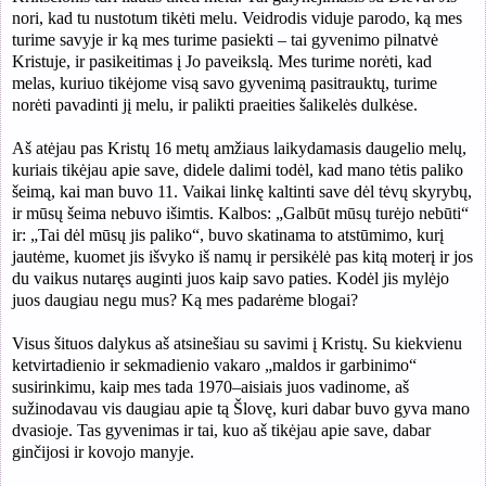
nori, kad tu nustotum tikėti melu. Veidrodis viduje parodo, ką mes
turime savyje ir ką mes turime pasiekti – tai gyvenimo pilnatvė
Kristuje, ir pasikeitimas į Jo paveikslą. Mes turime norėti, kad
melas, kuriuo tikėjome visą savo gyvenimą pasitrauktų, turime
norėti pavadinti jį melu, ir palikti praeities šalikelės dulkėse.
Aš atėjau pas Kristų 16 metų amžiaus laikydamasis daugelio melų,
kuriais tikėjau apie save, didele dalimi todėl, kad mano tėtis paliko
šeimą, kai man buvo 11. Vaikai linkę kaltinti save dėl tėvų skyrybų,
ir mūsų šeima nebuvo išimtis. Kalbos: „Galbūt mūsų turėjo nebūti“
ir: „Tai dėl mūsų jis paliko“, buvo skatinama to atstūmimo, kurį
jautėme, kuomet jis išvyko iš namų ir persikėlė pas kitą moterį ir jos
du vaikus nutaręs auginti juos kaip savo paties. Kodėl jis mylėjo
juos daugiau negu mus? Ką mes padarėme blogai?
Visus šituos dalykus aš atsinešiau su savimi į Kristų. Su kiekvienu
ketvirtadienio ir sekmadienio vakaro „maldos ir garbinimo“
susirinkimu, kaip mes tada 1970–aisiais juos vadinome, aš
sužinodavau vis daugiau apie tą Šlovę, kuri dabar buvo gyva mano
dvasioje. Tas gyvenimas ir tai, kuo aš tikėjau apie save, dabar
ginčijosi ir kovojo manyje.