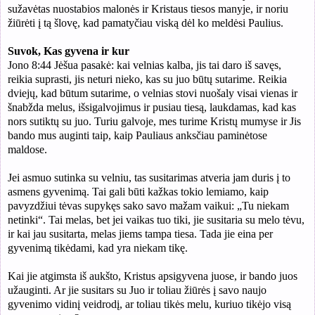
sužavėtas nuostabios malonės ir Kristaus tiesos manyje, ir noriu
žiūrėti į tą šlovę, kad pamatyčiau viską dėl ko meldėsi Paulius.
Suvok, Kas gyvena ir kur
Jono 8:44 Jėšua pasakė: kai velnias kalba, jis tai daro iš savęs,
reikia suprasti, jis neturi nieko, kas su juo
būt
ų
sutarime. Reikia
dviejų, kad būtum sutarime, o velnias stovi nuošaly visai vienas ir
šnabžda melus, išsigalvojimus ir pusiau tiesą, laukdamas, kad kas
nors sutiktų su juo. Turiu galvoje, mes turime Kristų mumyse ir Jis
bando mus auginti taip, kaip Pauliaus anksčiau paminėtose
maldose.
Jei asmuo sutinka su velniu, tas susitarimas atveria jam duris į to
asmens gyvenimą. Tai gali būti kažkas tokio lemiamo, kaip
pavyzdžiui tėvas supykęs sako savo mažam vaikui: „Tu niekam
netinki“. Tai melas, bet jei vaikas tuo tiki, jie susitaria su melo tėvu,
ir kai jau susitarta, melas jiems tampa tiesa. Tada jie eina per
gyvenimą tikėdami, kad yra niekam tikę.
Kai jie atgimsta iš aukšto, Kristus apsigyvena juose, ir bando juos
užauginti. Ar jie susitars su Juo ir toliau žiūrės į savo naujo
gyvenimo vidinį veidrodį, ar toliau tikės melu, kuriuo tikėjo visą