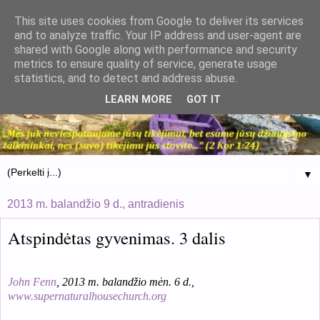
This site uses cookies from Google to deliver its services
and to analyze traffic. Your IP address and user-agent are
shared with Google along with performance and security
metrics to ensure quality of service, generate usage
statistics, and to detect and address abuse.
LEARN MORE
GOT IT
▼
2013 m. balandžio 9 d., antradienis
Atspindėtas gyvenimas. 3 dalis
John Fenn
, 2013 m. balandžio mėn. 6 d.,
www.supernaturalhousechurch.org