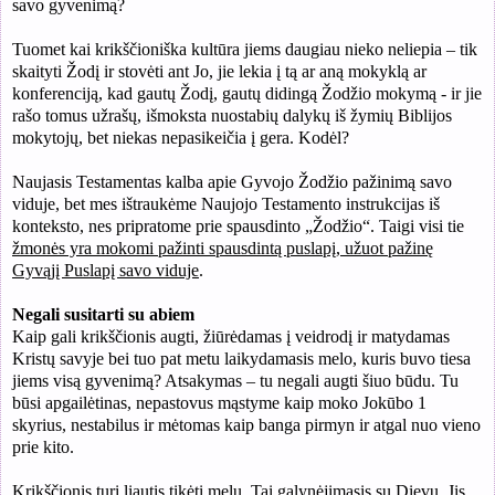
savo gyvenimą?
Tuomet kai krikščioniška kultūra jiems daugiau nieko neliepia – tik
skaityti Žodį ir stovėti ant Jo, jie lekia į tą ar aną mokyklą ar
konferenciją, kad gautų Žodį, gautų didingą Žodžio mokymą - ir jie
rašo tomus užrašų, išmoksta nuostabių dalykų iš žymių Biblijos
mokytojų, bet niekas nepasikeičia į gera. Kodėl?
Naujasis Testamentas kalba apie Gyvojo Žodžio pažinimą savo
viduje, bet mes ištraukėme Naujojo Testamento instrukcijas iš
konteksto, nes pripratome prie spausdinto „Žodžio“. Taigi visi tie
žmonės yra mokomi pažinti spausdintą puslapį, užuot pažinę
Gyvąjį Puslapį savo viduje
.
Negali susitarti su abiem
Kaip gali krikščionis augti, žiūrėdamas į veidrodį ir matydamas
Kristų savyje bei tuo pat metu laikydamasis melo, kuris buvo tiesa
jiems visą gyvenimą? Atsakymas – tu negali augti šiuo būdu. Tu
būsi apgailėtinas, nepastovus mąstyme kaip moko Jokūbo 1
skyrius, nestabilus ir mėtomas kaip banga pirmyn ir atgal nuo vieno
prie kito.
Krikščionis turi liautis tikėti melu. Tai galynėjimasis su Dievu. Jis