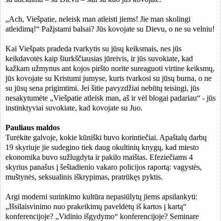
„Ach, Viešpatie, neleisk man atleisti jiems
!
Jie
man skolingi
atleidim
ą
!
“
Pažįstami balsai? Jūs kovojate su Dievu, o ne su velniu!
Kai Viešpats pradeda tvarkytis su jūsų keiksmais, nes jūs
keikdavotės kaip šiurkščiausias jūreivis, ir jūs suvokiate, kad
kažkam užmynus ant kojos piršto norite sureaguoti virtine keiksmų,
jūs kovojate su Kristumi
jumyse, kuris tvarkosi su jūsų burna, o ne
su jūsų sena prigimtimi. Jei šitie pavyzdžiai nebūtų teisingi, jūs
nesakytumėte „Viešpatie atleisk man, aš ir vėl blogai padariau“ - jūs
instinktyviai suvokiate, kad kovojate su Juo.
Pauliaus maldos
Turėkite galvoje, kokie kūniški buvo korintiečiai. Apaštalų darbų
19 skyriuje jie sudegino tiek daug okultinių knygų, kad miesto
ekonomika buvo sužlugdyta ir pakilo maištas. Efeziečiams 4
skyrius panašus į šeštadienio vakaro policijos raportą: vagystės,
muštynės, seksualinis iškrypimas, pratrūkęs pyktis.
Argi moderni surinkimo kultūra nepasiūlytų jiems apsilankyti:
„Išsilaisvinimo nuo prakeikimų paveldėtų iš kartos į kartą“
konferencijoje? „Vidinio išgydymo“ konferencijoje? Seminare