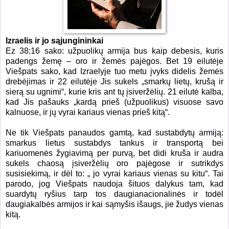
Izraelis ir jo sąjungininkai
Ez 38:16 sako: užpuolikų armija bus kaip debesis, kuris
padengs žemę – oro ir žemės pajėgos. Bet 19 eilutėje
Viešpats sako, kad Izraelyje tuo metu įvyks didelis žemės
drebėjimas ir 22 eilutėje Jis sukels „smarkų lietų, krušą ir
sierą su ugnimi“, kurie kris ant tų įsiveržėlių. 21 eilutė kalba,
kad Jis pašauks „kardą prieš (užpuolikus) visuose savo
kalnuose, ir jų vyrai kariaus vienas prieš kitą“.
Ne tik Viešpats panaudos gamtą, kad sustabdytų armiją:
smarkus lietus sustabdys tankus ir transportą bei
kariuomenės žygiavimą per purvą, bet didi kruša ir audra
sukels chaosą įsiveržėlių oro pajėgose ir sutrikdys
susisiekimą, ir dėl to: „ jo vyrai kariaus vienas su kitu“. Tai
parodo, jog Viešpats naudoja šituos dalykus tam, kad
suardytų ryšius tarp tos daugianacionalinės ir todėl
daugiakalbės armijos ir kai sąmyšis išaugs, jie žudys vienas
kitą.