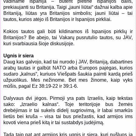
vadiname Ispanija – būtent pietinė Ispanijos dalis,
prekiaujanti su Britanija. Taigi „jauni liūtai“ dažnai kalba apie
Britaniją, liūtas yra Britanijos simbolis; jauni liūtai – tai
tautos, kurios atėjo iš Britanijos ir Ispanijos pirkliai.
Kokios tautos gali būti kildinamos iš Ispanijos pirklių ir
Britanijos? Be abejo, tai Vakarų pusrutulio tautos, su JAV,
kuri svarbiausia šioje diskusijoje.
Ugnis ir siera
Daug kas galvojo, kad tai nurodo į JAV, Britaniją, dabartines
arabų tautas ir galbūt NATO arba Europos pajėgas, kurios
sudaro „kalnus“, kuriuos Viešpats šaukia paimti kardą prieš
užpuolikus. Mes nežinome. Bet mes žinome, kaip vyks
mūšis, pagal Ez 38:19-22 ir 39:1-6.
Dalyvaus dvi jėgos. Pirmoji yra pats Izraelis, kaip tekstas
sako: „Izraelio kalnas“. Toje teritorijoje bus žemės
drebėjimas ir tai sukels didelį sugriovimą, ir labai smarkūs
lietūs bei kruša – visa tai bus priežastis, kad armijos ims
kovoti viena prieš kitą ir tai sustabdys judėjimą.
Tada taip pat ant armijos kris ugnis ir siera, kuri nušluos ją