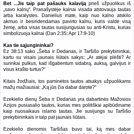
Bet ...Jis taip pat pašauks kalaviją
prieš užpuolikus iš
„savo kalnų“. Pranašystėje kalnai visada atstovauja tautas
arba karalystes. Danielius matė, kaip nuo kalno atskilo
akmuo ir besiridendamas pavirto kalnu, kuris valdė visą
žemę, arba visas tautas susijungusias su anti-Kristu, kurias
simbolizuoja kalnai (Dan 2:35; Apr 17:9-10)
Kas tie sąjungininkai?
Ez 38:13 sako „Šeba ir Dedanas, ir Taršišo prekybininkai,
kartu su visais jaunais liūtais sakys: „
Ar
atėjai plėšti? Ar
surinkai pulkus, kad išgabentum sidabrą, auksą, galvijus ir
visus krašto turtus?“
Kitais žodžiais
, tos paminėtos tautos atsakys užpuolikams
mažų mažiausiai: „Ką jūs čia dabar darote?“
Ezekielio dienų Šeba ir Dedanas yra dabartinės Mažosios
Azijos pusiasalio tautos, kurias mes politiškai apibūdiname
kaip nuosaikaus islamo tautas. Jie susijungs su Taršišo
prekybininkais ir taip pat jaunais liūtais.
Ezekielio dienomis Taršišas buvo tai, ką mes dabar