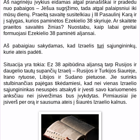
Aš nagrinėju įvykius eidamas atgal pranašiškai ir pradedu
nuo pabaigos – Jėšua sugrįžimo, tada atgal palaipsniui iki
mūsų dienų. Praeitą savaitę susitelkiau į III Pasaulinį Karą ir
į sąlygas, kurios paminėtos Ezekielio 38 skyriuje. Ar skaitėte
praeitos savaitės žinias? Nuostabu, kaip labai greitai
formuojasi Ezekielio 38 paminėti aljansai.
Aš pabaigiau sakydamas, kad Izraelis
turi
sąjungininkų,
kurie ateis padėti.
Situacija yra tokia: Ez 38 apibūdina aljansą tarp Rusijos ir
daugelio tautų supančių Izraelį – Rusijos ir Turkijos šiaurėje,
Irano rytuose, Libijos ir Sudano pietuose. Jie surinks
stulbinančias pajėgas tikėdamiesi, kad nei vienas Izraelio
sąjungininkas nesuspės atsakyti ir įvesti savo kariuomenės
anksčiau nei įsiveržimas bus įvykdytas. Pirmiausiai jie
įsiverš per orą ir sausuma ateis į šiaurės Izraelio kalnus.