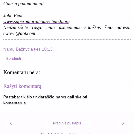
Gausių palaiminimų!
John Fenn
www.supernaturalhousechurch.org
Neužmirškite rašyti man asmeninius e-laiškus šiuo adresu:
cwowi@aol.com
Namų Bažnyčia
ties
10:13
Bendrinti
Komentarų nėra:
Rašyti komentarą
Pastaba: tik šio tinklaraščio narys gali skelbti
komentarus.
‹
›
Pradinis puslapis