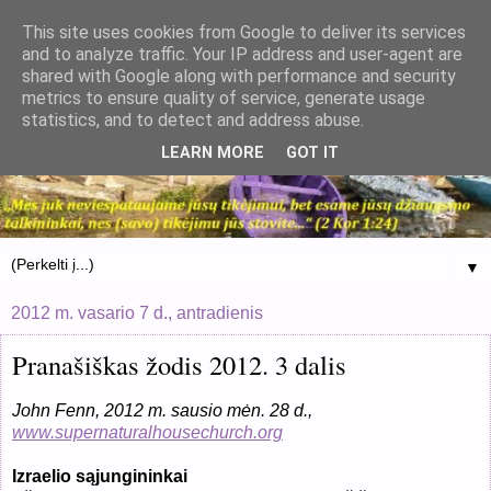
This site uses cookies from Google to deliver its services
and to analyze traffic. Your IP address and user-agent are
shared with Google along with performance and security
metrics to ensure quality of service, generate usage
statistics, and to detect and address abuse.
LEARN MORE
GOT IT
▼
2012 m. vasario 7 d., antradienis
Pranašiškas žodis 2012. 3 dalis
John Fenn, 2012 m. sausio mėn. 28 d.,
www.supernaturalhousechurch.org
Izraelio sąjungininkai