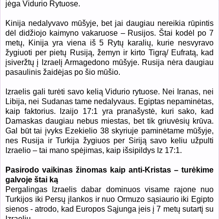
jėga Vidurio Rytuose.
Kinija nedalyvavo mūšyje, bet jai daugiau nereikia rūpintis
dėl didžiojo kaimyno vakaruose – Rusijos. Štai kodėl po 7
metų, Kinija yra viena iš 5 Rytų karalių, kurie nesvyravo
žygiuoti per pietų Rusiją, žemyn ir kirto Tigrą/ Eufratą, kad
įsiveržtų į Izraelį Armagedono mūšyje. Rusija nėra daugiau
pasaulinis žaidėjas po šio mūšio.
Izraelis gali turėti savo kelią Vidurio rytuose. Nei Iranas, nei
Libija, nei Sudanas tame nedalyvaus. Egiptas nepaminėtas,
kaip faktorius. Izaijo 17:1 yra pranašystė, kuri sako, kad
Damaskas daugiau nebus miestas, bet tik griuvėsių krūva.
Gal būt tai įvyks Ezekielio 38 skyriuje paminėtame mūšyje,
nes Rusija ir Turkija žygiuos per Siriją savo keliu užpulti
Izraelio – tai mano spėjimas, kaip išsipildys Iz 17:1.
Pasirodo vaikinas žinomas kaip anti-Kristas – turėkime
galvoje štai ką
Pergalingas Izraelis dabar dominuos visame rajone nuo
Turkijos iki Persų įlankos ir nuo Ormuzo sąsiaurio iki Egipto
sienos - atrodo, kad Europos Sąjunga įeis į 7 metų sutartį su
Izraeliu.