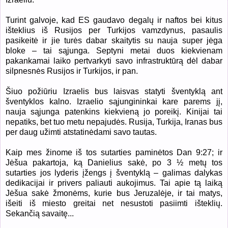
Turint galvoje, kad ES gaudavo degalų ir naftos bei kitus
išteklius iš Rusijos per Turkijos vamzdynus, pasaulis
pasikeitė ir jie turės dabar skaitytis su nauja super jėga
bloke – tai sąjunga. Septyni metai duos kiekvienam
pakankamai laiko pertvarkyti savo infrastruktūrą dėl dabar
silpnesnės Rusijos ir Turkijos, ir pan.
Šiuo požiūriu Izraelis bus laisvas statyti šventyklą ant
šventyklos kalno. Izraelio sąjungininkai kare parems jį,
nauja sąjunga patenkins kiekvieną jo poreikį. Kinijai tai
nepatiks, bet tuo metu nepajudės. Rusija, Turkija, Iranas bus
per daug užimti atstatinėdami savo tautas.
Kaip mes žinome iš tos sutarties paminėtos Dan 9:27; ir
Jėšua pakartoja, ką Danielius sakė, po 3 ½ metų tos
sutarties jos lyderis įžengs į šventyklą – galimas dalykas
dedikacijai ir privers paliauti aukojimus. Tai apie tą laiką
Jėšua sakė žmonėms, kurie bus Jeruzalėje, ir tai matys,
išeiti iš miesto greitai net nesustoti pasiimti išteklių.
Sekančią savaitę...