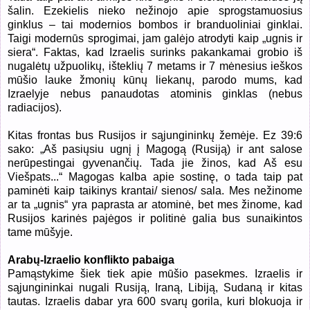
šalin. Ezekielis nieko nežinojo apie sprogstamuosius
ginklus – tai modernios bombos ir branduoliniai ginklai.
Taigi modernūs sprogimai, jam galėjo atrodyti kaip „ugnis ir
siera“. Faktas, kad Izraelis surinks pakankamai grobio iš
nugalėtų užpuolikų, išteklių 7 metams ir 7 mėnesius ieškos
mūšio lauke žmonių kūnų liekanų, parodo mums, kad
Izraelyje nebus panaudotas atominis ginklas (nebus
radiacijos).
Kitas frontas bus Rusijos ir sąjungininkų žemėje. Ez 39:6
sako: „Aš pasiųsiu ugnį į Magogą (Rusiją) ir ant salose
nerūpestingai gyvenančių. Tada jie žinos, kad Aš esu
Viešpats...“
Magogas kalba apie sostinę, o tada taip pat
paminėti kaip taikinys krantai/ sienos/ sala. Mes nežinome
ar ta „ugnis“ yra paprasta ar atominė, bet mes žinome, kad
Rusijos karinės pajėgos ir politinė galia bus sunaikintos
tame mūšyje.
Arabų-Izraelio konflikto pabaiga
Pamąstykime šiek tiek apie mūšio pasekmes. Izraelis ir
sąjungininkai nugali Rusiją, Iraną, Libiją, Sudaną ir kitas
tautas. Izraelis dabar yra 600 svarų gorila, kuri blokuoja ir