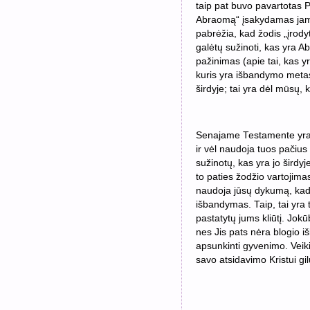
taip pat buvo pavartotas 
Abraomą“ įsakydamas jam p
pabrėžia, kad žodis „įrod
galėtų sužinoti, kas yra Abr
pažinimas (apie tai, kas y
kuris yra išbandymo metas
širdyje; tai yra dėl mūsų,
Senajame Testamente yra d
ir vėl naudoja tuos pačius 
sužinotų, kas yra jo širdy
to paties žodžio vartojima
naudoja jūsų dykumą, kad g
išbandymas. Taip, tai yra 
pastatytų jums kliūtį. J
nes Jis pats nėra blogio 
apsunkinti gyvenimo. Veiki
savo atsidavimo Kristui gi