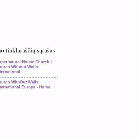
 tinklaraščių sąrašas
upernatural House Church |
hurch Without Walls
ternational
hurch WithOut Walls
ternational Europe - Home