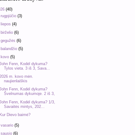
026
(40)
►
rugpjūčio
(3)
►
liepos
(4)
►
birželio
(6)
►
gegužės
(6)
►
balandžio
(5)
▼
kovo
(5)
John Fenn, Kodėl dykuma?
Tylos vieta. 3 iš 3, Sava...
2026 m. kovo mėn.
naujienlaiškis
John Fenn, Kodėl dykuma?
Švelnumas dykumoje. 2 iš 3,
John Fenn, Kodėl dykuma? 1/3,
Savaitės mintys, 202...
Kur Dievo baimė?
►
vasario
(5)
►
sausio
(6)