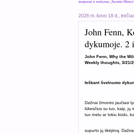
straipsniai ir mokymai „Savaitės Mintys
2026 m. kovo 18 d., trečia
John Fenn, K
dykumoje. 2 i
John Fenn, Why the Wild
Weekly thoughts, 3/21/2
Ieškant švelnumo dyku
Dažnai žmonės jaučiasi ly
lūkesčius su tuo, kaip, jų
tuo metu ar tokiu būdu, koki
supurto jų tikėjimą. Dažna