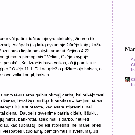
me vėl patirti, tačiau joje yra stebuklų, žinomų tik
elį, Viešpats į tą laiką dykumoje žiūrėjo kaip į kažką
Mano
 Mozei buvo liepta pasakyti faraonui Išėjimo 4:22:
 netgi mano pirmagimis.“ Vėliau, Ozėjo knygoje,
S
 pasakė: „Kai Izraelis buvo vaikas, aš jį pamilau ir
C
pto.“ Ozėjo 11:1. Tai ne griežto prižiūrėtojo balsas, o
In
 savo vaikui augti, balsas.
C
In
a savo tėvus arba galbūt pirmąjį darbą, kai reikėjo tęsti
 alkanas, ištroškęs, sušilęs ir purvinas – bet jūsų tėvas
stengtis ir jūs supratote, kad esate stipresnis, nei
ai dienai. Daugelis gyvenime patiria didelių iššūkių,
jų mirtis, bankrotai, atleidimai iš darbo, netikėti
giau, kad suprastų, jog esi stipresnis, nei manei prieš
atiri Viešpaties užuojautą, pamokymus ir švelnumą. Jis