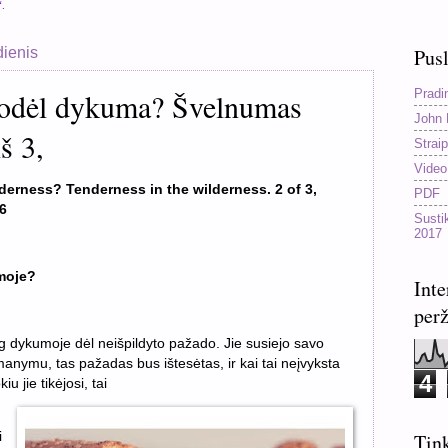
“.
dienis
Pusl
Pradi
odėl dykuma? Švelnumas
John 
š 3,
Straip
Video
erness? Tenderness in the wilderness. 2 of 3,
PDF
6
Susti
2017
moje?
Inte
perž
g dykumoje dėl neišpildyto pažado. Jie susiejo savo
 manymu, tas pažadas bus ištesėtas, ir kai tai neįvyksta
4
u jie tikėjosi, tai
Tink
i