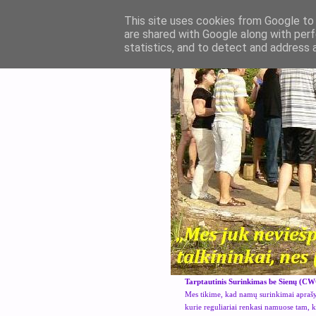
This site uses cookies from Google to d
are shared with Google along with perf
statistics, and to detect and address 
Tarptautinis Surinkimas be Sienų (CW
Mes tikime, kad namų surinkimai aprašyt
kurie reguliariai renkasi namuose tam, 