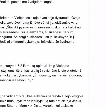
ažnai tai pastebime žvelgdami atgal.
 atkrito nuo Viešpaties kitoje dvasinėje dykumoje, Ozėjo
lia savo švelnumą iš tėvo sūnui į atleidžiančio vyro
i: „Štai! Aš ją suviliosiu, nuvesiu į dykumą ir kalbėsiu
 „Aš susižadėsiu su ja amžiams, susižadėsiu teisumu,
tingumu. Aš netgi susižadėsiu su ja ištikimybe, ir ji
 žodžiai priimami dykumoje. Ieškokite Jo švelnumo.
 Įstatymo 8:2 ištrauką apie tai, kaip Viešpats
 jiems ištirti, kas yra jų širdyje. Jau kitoje eilutėje, 3,
 jie mokytųsi dykumoje: „Žmogus gyvas ne viena duona,
einančiu iš Dievo lūpų.“
patvirtinantis tai, kas aukščiau parašyta Ozėjo knygoje,
mis mūsų dykumos viduryje. Ją taip pat cituoja Jėzus,
s Šėtono. Mato 4:4 Jis tai vartojo, kai atsisakė