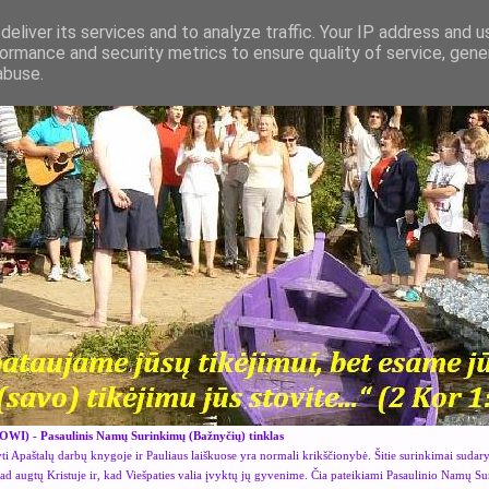
eliver its services and to analyze traffic. Your IP address and 
ormance and security metrics to ensure quality of service, gen
abuse.
OWI) - Pasaulinis Namų Surinkimų (Bažnyčių) tinklas
i Apaštalų darbų knygoje ir Pauliaus laiškuose yra normali krikščionybė. Šitie surinkimai sudar
kad augtų Kristuje ir, kad Viešpaties valia įvyktų jų gyvenime. Čia pateikiami Pasaulinio Namų S