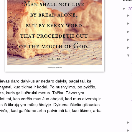
▼
2
 Dievas daro dalykus ar nedaro dalykų pagal tai, ką
tyti, kuo tikime ir kodėl. Po nusivylimo, po pykčio,
s, kuris gali užtrukti metus. Tačiau Tėvas yra
oti tai, kas verčia mus Juo abejoti, kad mus atverstų ir
iš tikrųjų yra mūsų širdyje. Dykuma iškelia giliausias
iršių, kad galėtume arba patvirtinti tai, kuo tikime, arba