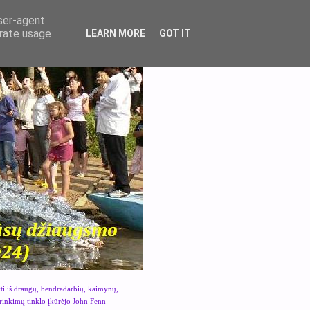
user-agent
erate usage
LEARN MORE
GOT IT
yti iš draugų, bendradarbių, kaimynų,
urinkimų tinklo įkūrėjo John Fenn