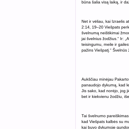
būna šalia visą laiką, ir d
Net ir vėliau, kai Izraelis
2:14, 19–20 Viešpats perke
švelnumą neištikimai žmona
jai švelnius žodžius.“ Ir:
teisingumu, meile ir gailes
pažins Viešpatį.“ Švelnūs
Aukščiau minėjau Pakartoto
panaudojo dykumą, kad leistų
Jis sako, kad norėjo, jog
bet ir kiekvienu žodžiu, iš
Tai švelnumo pareiškimas; 
kad Viešpats kalbės su mu
kai buvo dykumoje gundoma