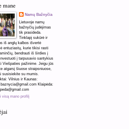
e mane
Namų Bažnyčia
Lietuvoje namų
bažnyčių judėjimas
tik prasideda.
Tinklapį sukūrė ir
us iš anglų kalbos išvertė
ė entuziastų, kurie tikisi rasti
minčių, bendrauti iš širdies į
 investuoti į tarpusavio santykius
ti Viešpaties pažinime. Jeigu jūs
te atgarsį šiuose straipsniuose,
ai susisiekite su mumis.
ktai: Vilnius ir Kaunas:
baznycia@gmail.com Klaipėda:
ipeda@gmail.com
 visą mano profilį
ėjai