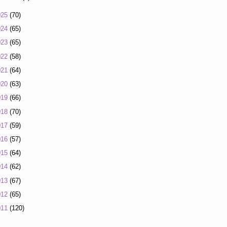
025
(70)
024
(65)
023
(65)
022
(58)
021
(64)
020
(63)
019
(66)
018
(70)
017
(59)
016
(57)
015
(64)
014
(62)
013
(67)
012
(65)
011
(120)