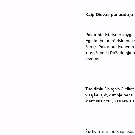
Kaip Dievas panaudojo I
Pakartoto Įstatymo knyga yr
Egipto, bet mirė dykumoje,
žemę. Pakartoto Įstatymo 
juos įžengti į Pažadėtąją 
tėvams.
Tuo tikslu Jis tęsia 2 eilu
visą kelią dykumoje per t
idant sužinotų, kas yra jūs
Žodis, išverstas kaip „išba