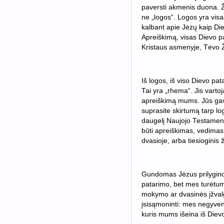
paversti akmenis duona. Žo
ne „logos“. Logos yra visa
kalbant apie Jėzų kaip Di
Apreiškimą, visas Dievo p
Kristaus asmenyje, Tėvo 
Iš logos, iš viso Dievo pat
Tai yra „rhema“. Jis vart
apreiškimą mums. Jūs gavo
suprasite skirtumą tarp log
daugelį Naujojo Testament
būti apreiškimas, vedimas
dvasioje, arba tiesioginis 
Gundomas Jėzus prilygino 
patarimo, bet mes turėtum
mokymo ar dvasinės įžvalg
įsisąmoninti: mes negyven
kuris mums išeina iš Dievo