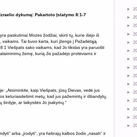
►
2
zraelio dykumą: Pakartoto Įstatymo 8:1-7
►
2
►
2
►
2
a paskutiniai Mozės žodžiai, skirti tų, kurie išėjo iš
 vaikams. Tai buvo karta, kuri įžengs į Pažadėtąją
►
2
8:1 Viešpats sako vaikams, kad Jo tikslas yra paruošti
►
2
palaiminimų žemę, kurią Jis pažadėjo protėviams ir
►
2
►
2
►
2
►
2
tėje: „Atsiminkite, kaip Viešpats, jūsų Dievas, vedė jus
►
2
uos keturiasdešimt metų, kad jus pažemintų ir išbandytų,
►
2
ų širdyje, ar laikysitės Jo įsakymų.“
►
2
►
2
►
2
ndyti“ arba „įrodyti“, yra hebrajų kalbos žodis „nasah“ ir