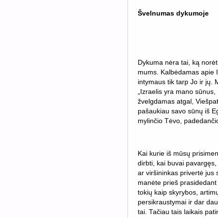
Švelnumas dykumoje
Dykuma nėra tai, ką norėtu
mums. Kalbėdamas apie Izra
intymaus tik tarp Jo ir jų.
„Izraelis yra mano sūnus,
žvelgdamas atgal, Viešpats
pašaukiau savo sūnų iš Egi
mylinčio Tėvo, padedančio
Kai kurie iš mūsų prisimen
dirbti, kai buvai pavargęs,
ar viršininkas privertė jus 
manėte prieš prasidedant t
tokių kaip skyrybos, artimų
persikraustymai ir dar dau
tai. Tačiau tais laikais p