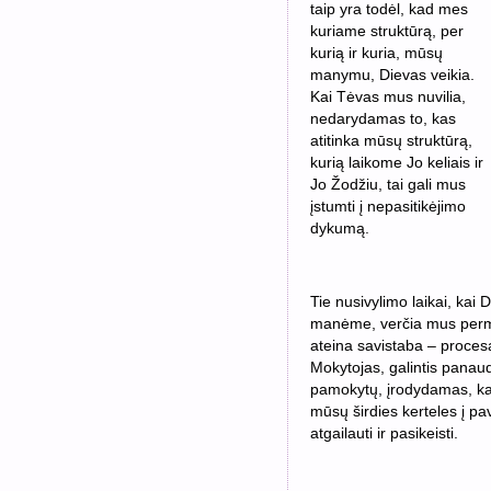
taip yra todėl, kad mes
kuriame struktūrą, per
kurią ir kuria, mūsų
manymu, Dievas veikia.
Kai Tėvas mus nuvilia,
nedarydamas to, kas
atitinka mūsų struktūrą,
kurią laikome Jo keliais ir
Jo Žodžiu, tai gali mus
įstumti į nepasitikėjimo
dykumą.
Tie nusivylimo laikai, kai
manėme, verčia mus permąs
ateina savistaba – procesa
Mokytojas, galintis panaud
pamokytų, įrodydamas, kas 
mūsų širdies kerteles į pav
atgailauti ir pasikeisti.