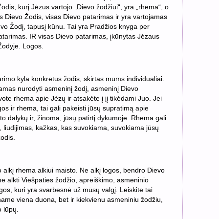
dis, kurį Jėzus vartojo „Dievo žodžiui“, yra „rhema“, o
s Dievo Žodis, visas Dievo patarimas ir yra vartojamas
evo Žodį, tapusį kūnu. Tai yra Pradžios knyga per
atarimas. IR visas Dievo patarimas, įkūnytas Jėzaus
Žodyje. Logos.
arimo kyla konkretus žodis, skirtas mums individualiai.
ojamas nurodyti asmeninį žodį, asmeninį Dievo
te rhema apie Jėzų ir atsakėte į jį tikėdami Juo. Jei
os ir rhema, tai gali pakeisti jūsų supratimą apie
o dalykų ir, žinoma, jūsų patirtį dykumoje. Rhema gali
, liudijimas, kažkas, kas suvokiama, suvokiama jūsų
žodis.
alkį rhema alkiui maisto. Ne alkį logos, bendro Dievo
e alkti Viešpaties žodžio, apreiškimo, asmeninio
os, kuri yra svarbesnė už mūsų valgį. Leiskite tai
ame viena duona, bet ir kiekvienu asmeniniu žodžiu,
 lūpų.