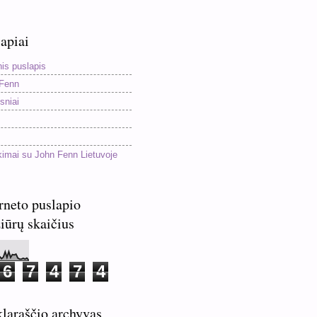
apiai
nis puslapis
Fenn
sniai
kimai su John Fenn Lietuvoje
rneto puslapio
iūrų skaičius
6
7
4
7
4
laraščio archyvas