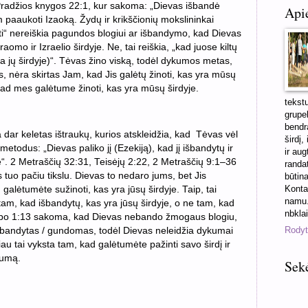
Pradžios knygos 22:1, kur sakoma: „Dievas išbandė
Api
aaukoti Izaoką. Žydų ir krikščionių mokslininkai
yti“ nereiškia pagundos blogiui ar išbandymo, kad Dievas
aomo ir Izraelio širdyje. Ne, tai reiškia, „kad juose kiltų
ra jų širdyje)“. Tėvas žino viską, todėl dykumos metas,
, nėra skirtas Jam, kad Jis galėtų žinoti, kas yra mūsų
 kad mes galėtume žinoti, kas yra mūsų širdyje.
tekst
grupel
bendra
ar keletas ištraukų, kurios atskleidžia, kad Tėvas vėl
širdį,
metodus: „Dievas paliko jį (Ezekiją), kad jį išbandytų ir
ir aug
je“. 2 Metraščių 32:31, Teisėjų 2:22, 2 Metraščių 9:1–36
randa
s tuo pačiu tikslu. Dievas to nedaro jums, bet Jis
būtin
Konta
alėtumėte sužinoti, kas yra jūsų širdyje. Taip, tai
namu.
tam, kad išbandytų, kas yra jūsų širdyje, o ne tam, kad
nbkla
okūbo 1:13 sakoma, kad Dievas nebando žmogaus blogiu,
Rodyti
išbandytas / gundomas, todėl Dievas neleidžia dykumai
au tai vyksta tam, kad galėtumėte pažinti savo širdį ir
lumą.
Sek